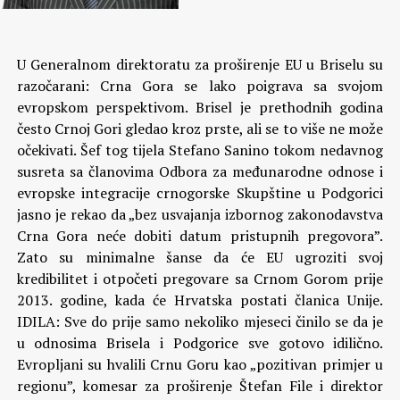
U Generalnom direktoratu za proširenje EU u Briselu su
razočarani: Crna Gora se lako poigrava sa svojom
evropskom perspektivom. Brisel je prethodnih godina
često Crnoj Gori gledao kroz prste, ali se to više ne može
očekivati. Šef tog tijela Stefano Sanino tokom nedavnog
susreta sa članovima Odbora za međunarodne odnose i
evropske integracije crnogorske Skupštine u Podgorici
jasno je rekao da „bez usvajanja izbornog zakonodavstva
Crna Gora neće dobiti datum pristupnih pregovora”.
Zato su minimalne šanse da će EU ugroziti svoj
kredibilitet i otpočeti pregovare sa Crnom Gorom prije
2013. godine, kada će Hrvatska postati članica Unije.
IDILA: Sve do prije samo nekoliko mjeseci činilo se da je
u odnosima Brisela i Podgorice sve gotovo idilično.
Evropljani su hvalili Crnu Goru kao „pozitivan primjer u
regionu”, komesar za proširenje Štefan File i direktor