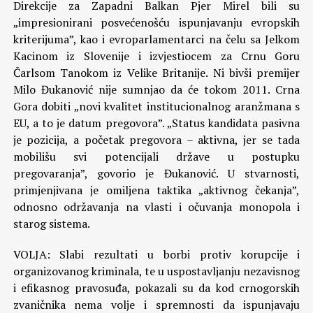
Direkcije za Zapadni Balkan Pjer Mirel bili su
„impresionirani posvećenošću ispunjavanju evropskih
kriterijuma”, kao i evroparlamentarci na čelu sa Jelkom
Kacinom iz Slovenije i izvjestiocem za Crnu Goru
Čarlsom Tanokom iz Velike Britanije. Ni bivši premijer
Milo Đukanović nije sumnjao da će tokom 2011. Crna
Gora dobiti „novi kvalitet institucionalnog aranžmana s
EU, a to je datum pregovora”. „Status kandidata pasivna
je pozicija, a početak pregovora – aktivna, jer se tada
mobilišu svi potencijali države u postupku
pregovaranja”, govorio je Đukanović. U stvarnosti,
primjenjivana je omiljena taktika „aktivnog čekanja”,
odnosno održavanja na vlasti i očuvanja monopola i
starog sistema.
VOLJA: Slabi rezultati u borbi protiv korupcije i
organizovanog kriminala, te u uspostavljanju nezavisnog
i efikasnog pravosuđa, pokazali su da kod crnogorskih
zvaničnika nema volje i spremnosti da ispunjavaju