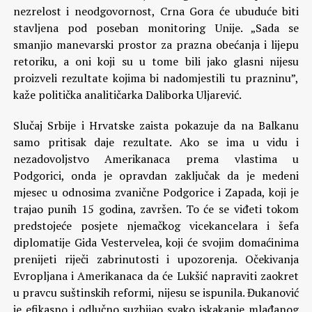
nezrelost i neodgovornost, Crna Gora će ubuduće biti
stavljena pod poseban monitoring Unije. „Sada se
smanjio manevarski prostor za prazna obećanja i lijepu
retoriku, a oni koji su u tome bili jako glasni nijesu
proizveli rezultate kojima bi nadomjestili tu prazninu”,
kaže politička analitičarka Daliborka Uljarević.
Slučaj Srbije i Hrvatske zaista pokazuje da na Balkanu
samo pritisak daje rezultate. Ako se ima u vidu i
nezadovoljstvo Amerikanaca prema vlastima u
Podgorici, onda je opravdan zaključak da je medeni
mjesec u odnosima zvanične Podgorice i Zapada, koji je
trajao punih 15 godina, završen. To će se viđeti tokom
predstojeće posjete njemačkog vicekancelara i šefa
diplomatije Gida Vestervelea, koji će svojim domaćinima
prenijeti riječi zabrinutosti i upozorenja. Očekivanja
Evropljana i Amerikanaca da će Lukšić napraviti zaokret
u pravcu suštinskih reformi, nijesu se ispunila. Đukanović
je efikasno i odlučno suzbijao svako iskakanje mlađanog