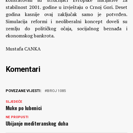
konstatovali su stručnjaci Evropske inicijative za
stabilnost 2001. godine u izvještaju o Crnoj Gori. Deset
godina kasnije ovaj zaključak samo je potvrđen.
Simulacija reformi i neoliberalni koncept doveli su
zemlju do političkog očaja, socijalnog beznađa i
ekonomskog bankrota.
Mustafa CANKA
Komentari
POVEZANE VIJESTI:
BROJ 1085
SLJEDEĆE
Muke po lubenici
NE PROPUSTI
Ubijanje mediteranskog duha