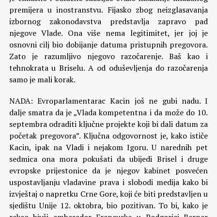
premijera u inostranstvu. Fijasko zbog neizglasavanja
izbornog zakonodavstva predstavlja zapravo pad
njegove Vlade. Ona više nema legitimitet, jer joj je
osnovni cilj bio dobijanje datuma pristupnih pregovora.
Zato je razumljivo njegovo razočarenje. Baš kao i
tehnokrata u Briselu. A od oduševljenja do razočarenja
samo je mali korak.
NADA: Evroparlamentarac Kacin još ne gubi nadu. I
dalje smatra da je „Vlada kompetentna i da može do 10.
septembra odraditi ključne projekte koji bi dali datum za
početak pregovora”. Ključna odgovornost je, kako ističe
Kacin, ipak na Vladi i nejakom Igoru. U narednih pet
sedmica ona mora pokušati da ubijedi Brisel i druge
evropske prijestonice da je njegov kabinet posvećen
uspostavljanju vladavine prava i slobodi medija kako bi
izvještaj o napretku Crne Gore, koji će biti predstavljen u
sjedištu Unije 12. oktobra, bio pozitivan. To bi, kako je