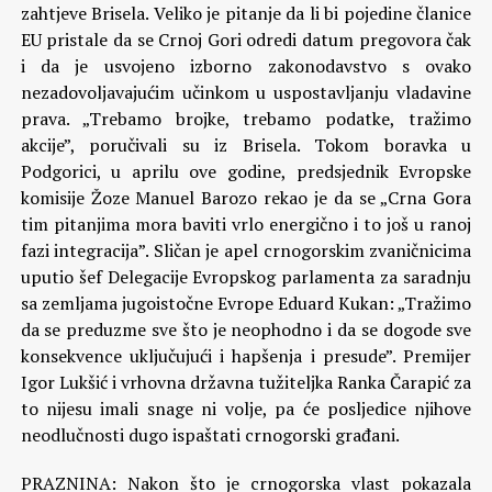
zahtjeve Brisela. Veliko je pitanje da li bi pojedine članice
EU pristale da se Crnoj Gori odredi datum pregovora čak
i da je usvojeno izborno zakonodavstvo s ovako
nezadovoljavajućim učinkom u uspostavljanju vladavine
prava. „Trebamo brojke, trebamo podatke, tražimo
akcije”, poručivali su iz Brisela. Tokom boravka u
Podgorici, u aprilu ove godine, predsjednik Evropske
komisije Žoze Manuel Barozo rekao je da se „Crna Gora
tim pitanjima mora baviti vrlo energično i to još u ranoj
fazi integracija”. Sličan je apel crnogorskim zvaničnicima
uputio šef Delegacije Evropskog parlamenta za saradnju
sa zemljama jugoistočne Evrope Eduard Kukan: „Tražimo
da se preduzme sve što je neophodno i da se dogode sve
konsekvence uključujući i hapšenja i presude”. Premijer
Igor Lukšić i vrhovna državna tužiteljka Ranka Čarapić za
to nijesu imali snage ni volje, pa će posljedice njihove
neodlučnosti dugo ispaštati crnogorski građani.
PRAZNINA: Nakon što je crnogorska vlast pokazala