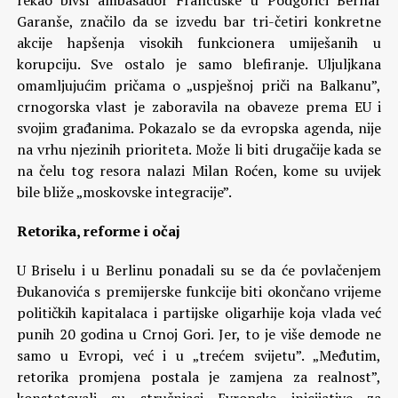
rekao bivši ambasador Francuske u Podgorici Bernar
Garanše, značilo da se izvedu bar tri-četiri konkretne
akcije hapšenja visokih funkcionera umiješanih u
korupciju. Sve ostalo je samo blefiranje. Uljuljkana
omamljujućim pričama o „uspješnoj priči na Balkanu”,
crnogorska vlast je zaboravila na obaveze prema EU i
svojim građanima. Pokazalo se da evropska agenda, nije
na vrhu njezinih prioriteta. Može li biti drugačije kada se
na čelu tog resora nalazi Milan Roćen, kome su uvijek
bile bliže „moskovske integracije”.
Retorika, reforme i očaj
U Briselu i u Berlinu ponadali su se da će povlačenjem
Đukanovića s premijerske funkcije biti okončano vrijeme
političkih kapitalaca i partijske oligarhije koja vlada već
punih 20 godina u Crnoj Gori. Jer, to je više demode ne
samo u Evropi, već i u „trećem svijetu”. „Međutim,
retorika promjena postala je zamjena za realnost”,