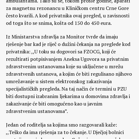
ambulantama. Tako su se, tokom prošle godine, aparati
za magnetnu rezonancu u Kliničkom centru Crne Gore
često kvarili. A kod privatnika ovaj pregled, u zavisnosti
od toga što se snima, košta od 150 do 450 eura.
Iz Ministarstva zdravlja za Monitor tvrde da imaju
rješenje bar kad je riječ o dužini čekanja na preglede kod
privatnika: ,,U toku su dogovori sa FZOCG, koji će
rezultirati potpisivanjem Aneksa Ugovora sa privatnim
zdravstvenim ustanovama koje su uključene u mrežu
zdravstvenih ustanova, a kojim će biti regulisano njihovo
umrežavanje u sistem elektronskog zakazivanja
specijalističkih pregleda. Na taj način će termini u PZU
biti dostupni izabranim ljekarima u domovima zdravlja i
zakazivanje će biti omogućeno kao u javnim
zdravstvenim ustanovama”.
Jedan od roditelja sa kojima smo razgovarali kaže:
,,Teško da ima rješenja za to čekanje. U Dječjoj bolnici