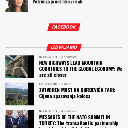
Petrunija je naš lični vrisak
„Nagrađuje se duh nauke, kulture, umjetnosti, svega
narodne partije (SNP). Uglavnom je ostajao van
onoga što čini taj najdublji identitet jednog prostora,
medijskih napisa. Zvanična biografija kaže da je sportista
Prvo je predloženi koncept problematizovao nesuđeni
države i naroda, ono što jeste u suštini, ono što jeste
koji je radio u prosveti.
koncesionar. Iz
Incheona
su problematizovali Vladin
esencijalno, ono što jeste trajno. Kultura nas spaja,
naum da jednokratnu koncesionu naknadu od 100
FACEBOOK
„Nova“, mahom stara lica, teško da će rekonstruisanoj
kultura nema granice“.
miliona naplati u roku od mjesec nakon potpisivanja
vladi dati novu vrijednost. Zadovoljstvo je predsjednika
ugovora, prije nego se steknu islovi za njegovu
Vukčević se zahvalio svima koji su prepoznali značaj filma
parlamenta.
realizaciju. Naime, iako je još Master planom razvoja
IZDVAJAMO
Obraz
, posebno domaćoj publici.
aerodroma Crne Gore iz 2011. godine konstatovano da
Milena PEROVIĆ
IN ENGLISH
3 sedmice
neriješeni imovinsko pravni odnosi (potreba
NEW HIGHWAYS LEAD MOUNTAIN
Dragićević i Vuksanović su istakle da
eksproprijacije zemljišta u priobalnom području) stoje
COUNTRIES TO THE GLOBAL ECONOMY: We
Trinaestojulska nagrada ne predstavlja samo priznanje
na putu planiranog proširenja aerodroma u Tivtu, taj
are all closer
Komentari
za rad pojedinca, već potvrdu da su sloboda misli,
problem do danas nije riješen. Pa se moglo desiti da
dostojanstvo nauke, nezavisnost istraživanja i
IZDVOJENO
7 dana
koncesionar fizički ne bude u mogućnosti da realizuje
ZATVOREN MOST NA ĐURĐEVIĆA TARI:
posvećenost obrazovanju temelj svakog društva koje želi
svoje planove. Uprkos datom novcu i dobrim namjerama.
Cijena spasavanja kolosa
da napreduje.
To bi u probleme dovelo i njega i državu Crnu Goru.
Dobro bi bilo kada bi i ubuduće Trinaestojulska nagrada
IN ENGLISH
4 sedmice
Nezvanično, taj nesporazum mogao bi biti jedan od
predstavljala ono što i treba da bude – simbol slobode,
MESSAGES OF THE NATO SUMMIT IN
razloga za
Inčonovo
odustajanje od dogovaranog posla.
TURKEY: The transatlantic partnership
truda i dostojanstva, a kada bi se izbjegli skandali koji su
Dodatno se spekuliše i sa njihovim eventualnim