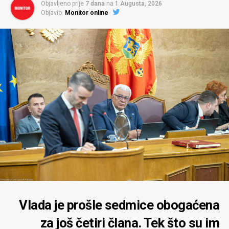
Objavljeno prije
7 dana
na
1 Augusta, 2026
Objavio:
Monitor online
Vlada je prošle sedmice obogaćena
za još četiri člana. Tek što su im