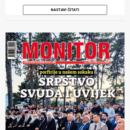
održivosti i zaštite javnog interesa…“. Što god to značilo.
NASTAVI ČITATI
Da će Jelena Borovinić Bojović biti ministarka u
Pred Vladom su tri mogućnosti. Da poništi višegodinji
Spajićevoj vladi, najavljivano je još ranije. Opozicija, ali i
Dodjela Trinaestojulske nagrade, najvećeg državnog
postupak i raspiše novi tender; da odustane od ideje
Demokratska narodna partija
Milana Kneževića
,
priznanja, ove godine, za razliku od prethodne, prošla je
davanja aerodroma u zakup, koju je promovisala još
optuživali su je za aranžman sa premijerom, u okviru kog
„s anđelima“. Nije bilo javne debate i zgražavanja, a veći
Vlada
Duška Markovića
, i posveti se njihovom razvoju i
joj je ministarsko mjesto garantovano nakon što
dio javnosti aminovao je nagrade kao zaslužene.
modernizaciji
o trošku i za račun
države Crne Gore;
podnese ostavku sa pozicije predsjednice Skupštine
konačno, nezavršenu priču sa
Inčonom
Vlada može
glavnog grada, kako bi se uvela prinudna uprava.
Doktorkama bioloških nauka
Snežani Dragićević
i
nastaviti sa drugorangiranim ponuđačem. Oni su i dalje
Snežani Vuksanović
nagrada je pripala za naučna
Borovinić je nedavno podnijela ostavku na to mjesto, ali
zainteresovani.
dostignuća i doprinos razvoju botanike tokom
prinudna uprava nije uvedena jer je za predsjednika
prethodne godine. Ove dvije naučnice otkrile su u prvoj
Nakon vijesti o povlačenju Južnokoreanaca, iz američko-
Skupštine Glavnog grada izabran
Srđan Perić
, lider
polovini prošle godine novi rod i vrstu biljke –
luksemburške korporacije
Corporación América Airports
Preokreta, glasovima opozicije i Kneževićeve partije. U
Petrolamium crnojevicii
. Otkriće od velikog značaja za
(CAAP) stiglo je saopštenje u kome se ističe da CAAP
međuvremenu, Knežević i Borovinić Bojović, nekadašnji
floru Crne Gore, Evrope i svijeta, koje su pojedini
ostaje „u potpunosti posvećen ulaganju u Crnu Goru
politički saborci, vodili su javni „rat“ sa bezbroj
međunaroni mediji proglasili jednim od najvećih otkrića
kroz ovaj koncesioni postupak i spreman je da nastavi
međusobnih optužbi.
u 2025. godini, nije vrednovano na pravi način tokom
svoje učešće u skladu sa važećim pravnim okvirom i
„Razlaz” između Borovinić Bojović i Kneževića postao je
prošlogodišnje dodjele ove nagrade. Nepravda je
odlukama nadležnih institucija, kao kredibilan, pouzdan i
vidljiv krajem prošle godine, kada je lider DNP vodio
ispravljena.
dugoročan partner“.