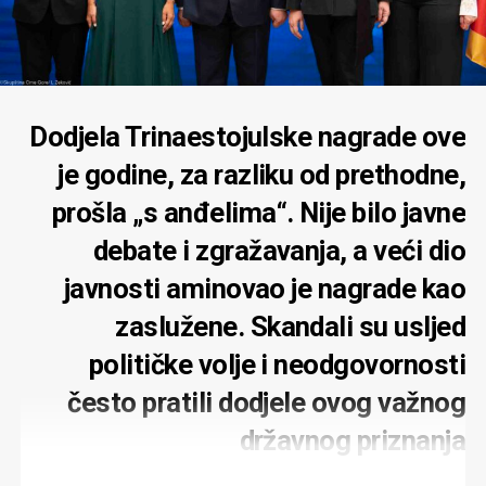
„Ukoliko pojedini zainteresovani investitori u bilo kojem
Vučurović se na tradiciju pozivao i nakon to je
trenutku procijene da nijesu u mogućnosti da ispune
Ministarstvo obrazovanja najavlo smjenu njegove
visoke standarde koje ovaj proces podrazumijeva, to ne
supruge
Biljane Vučurović
sa mjesta direktrice
mijenja čvrsto opredjeljenje Vlade da ni u ovom, ni u bilo
podgoričke Gimnazije. „Oni koji žele nečiju glavu, moraju
kojem budućem postupku neće prihvatiti rješenja koja ne
biti spremni i na svoju žrtvu”, poručio je. Glave, srećom
Dodjela Trinaestojulske nagrade ove
garantuju punu zaštitu vitalnih interesa Crne Gore”,
nijesu padale, a supruga je udomljena u kabinetu
je godine, za razliku od prethodne,
navodi se u saopštenju.
Vučurovićevog partijskog šefa, predsjednika parlamenta
Andrije Mandića. Koji je prethodne sedmice u Skupštini
prošla „s anđelima“. Nije bilo javne
Nastavak je u istom stilu. „Uzimajući u obzir činjenicu da
vidno sijao jer je dobio tri svoja nova ministra. Krenuo je
debate i zgražavanja, a veći dio
Aerodromi Crne Gore
bilježe izuzetne poslovne
uzvodno kako bi tokom sjednice dao doprinos njihovim
rezultate, naš cilj nije niti smije biti zaključivanje
biografijama. Preciznije, njihovih đedova.
javnosti aminovao je nagrade kao
poslovnih aranžmana po svaku cijenu, već isključivo pod
zaslužene. Skandali su usljed
uslovima koji obezbjeđuju najbolje moguće benefite za
„Djed Jelene Borovinić Bojović je bio ministar, završio je
državu i stvaraju pretpostavke za dugoročni
na Golom otoku. Djed Jola Vučurovića je bio revolucionar.
političke volje i neodgovornosti
infrastrukturni razvoj kompanije“. A ovo bi trebalo da je
Jole nije, on je demokrata. Gospodina Zečevića znam
često pratili dodjele ovog važnog
zaključak: „Vlada ostaje otvorena za dijalog i kvalitetne
godinama. Njegov otac Pavle je bio dobar čovjek, a
investicione prijedloge svih kredibilnih partnera koji
njegovog djeda Rada je ubila UDBA u Parizu, označivši ga
državnog priznanja
mogu ponuditi model saradnje u skladu sa interesima
kao vođu četničke emigracije u Parizu“, saopštio je
države, ne odstupajući od principa transparentnosti,
Mandić.