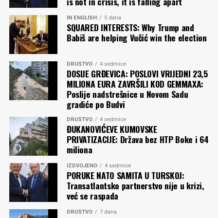
is not in crisis, it is falling apart
usljed političke volje i neodgovornosti, nažalost, često
nezadovoljstvom dužinom pregovaračkog postupka ali i
pratili ovu nagradu.
IN ENGLISH
5 dana
sa činjenicom da je državna kompanija iz Seula u
SQUARED INTERESTS: Why Trump and
međuvremenu promijenila upravu i, kao što to zna da
Babiš are helping Vučić win the election
bude s novom upravom, promijenila poslovne planove o
širenju u Evropu.
Državna odlikovanja
DRUŠTVO
4 sedmice
DOSIJE GRĐEVICA: POSLOVI VRIJEDNI 23,5
Listanje predloženog koncesionog ugovora dovodi u
Od obnove nezavisnosti do danas, predsjednici Crne
MILIONA EURA ZAVRŠILI KOD GEMMAXA:
pitanje i najavljenih 300 miliona „direktnih finansijskih
Gore dodijelili su 200 državnih odlikovanja (Odred
Poslije nadstrešnice u Novom Sadu
efekata za državu” kroz investicije u aerodrome u
crnogorske zastave I, II i III stepena, Medalja za zasluge,
gradiće po Budvi
Podgorici i Tivtu. Inicijalni investicioni program koji je
Orden crnogorske velike zvijezde, Orden rada, i Orden za
DRUŠTVO
4 sedmice
bio dio neusvojenog ugovora sa
Inčonom
obavezivao je
hrabrost, Medalja za hrabrost, Medalja čovjekoljublje,
ĐUKANOVIĆEVE KUMOVSKE
koncesionara na investicije vrijedne 132 miliona. Ostalo
Orden Crne Gore na lenti).
PRIVATIZACIJE: Država bez HTP Boke i 64
je, uglavnom, bio
spisak želja
jedne i druge strane. I
miliona
Najviše odlikovanja je, tokom dva i po mandata, dodijelio
zgodan materijal za prezentacije po modelu koji
IZDVOJENO
4 sedmice
Filip Vujanović
– 110, u jednom mandatu
Milo
preferira Spajićeva Vlada: velike slike sa malo teksta
PORUKE NATO SAMITA U TURSKOJ:
Đukanović
48, dok je aktuelni predsjednik
Jakov
(obavezujućih podataka).
Transatlantsko partnerstvo nije u krizi,
Milatović
u dosadašnjem mandatu dodijelio 42.
već se raspada
Najproblematičniji dio
obećane milijarde
bio je onaj koji
DRUŠTVO
7 dana
Centar za građansko obrazovanje
(CGO) je analizirao
se odnosio na tvrdnju da će država ubirati 35 odsto