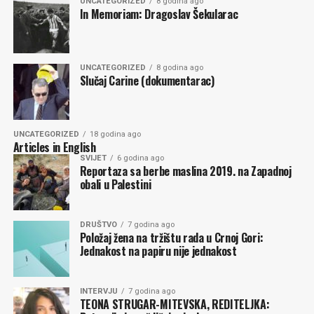
UNCATEGORIZED
8 godina ago
korupcije (ASK) je utvrdila da je član žirija
Želidrag
namijenjenu za kamenolom. Aferu je otkrila opoziciona
In Memoriam: Dragoslav Šekularac
stoje, poslanici neće ni raspravljati o ponuđenom
Nikčević
prekršio zakon tokom odlučivanja, jer su on i
DPS, a za glavnog aktera optužila Zečevića.
koncesionom ugovoru sa Južnokoreancima. Koliko god je
Vuković bili članovi istog Političkog savjeta Nove srpske
to mogla biti zanimljiva piča.
Glavni grad je dobio zemljište u Kučima procijenjeno na
demokratije (NSD), a Nikčević je glasao za njega.
UNCATEGORIZED
8 godina ago
449.600 eura, a vlasnik te parcele
Radenko Mijović
plac
Vlada je uz predloženi koncesioni ugovor prezentovala
Slučaj Carine (dokumentarac)
Zbog ovog skandala, proslavljeni gitarista
Miloš
vrijedan 585.168 hiljada u Podgorici, DUP 1.maj – iza TC
računicu po kojoj će Crna Gora od njega imati korist veću
Karadaglić
odbio je da primi nagradu a izjavio je da će
,,Big fashion“, sa obavezom da razliku od 150.000 uplati
od milijardu eura. Prema kratkom objašnjenju, 100
kompletan novčani iznos nagrade usmjeri u fondaciju
u budžet grada.
miliona trebala je donijeti jednokratna koncesiona
UNCATEGORIZED
18 godina ago
koju je osnovao s ciljem pomoći mladim umjetnicima i
naknada, dodatnih 300 najavljene investicije u
Articles in English
Zemljište koje je u trampi dobio Glavni grad,
talentima iz Crne Gore.
SVIJET
6 godina ago
rekonstrukciju i izgradnju novih kapaciteta na oba
Reportaza sa berbe maslina 2019. na Zapadnoj
namijenjeno je za kamenolom, iako nije imalo dozvolu
aerodroma (sve to bi, po isteku koncesije, postalo
obali u Palestini
Novčani iznos Trinaestojulske nagrade za godišnju
niti je uvršteno u plansku dokumentaciju. Opozicija je
državno vlasništvo), dok je prihod od varijabilne naknade
nagradu iznosi 12 bruto prosječnih plata, a za nagradu
tvrdila da su Zečević i Mijović u bliskim odnosima, i da je
u visini od 35 odsto prihoda sa oba aerodroma u
za životno djelo – 20. Uz to, kulturni stvaraoci i umjetnici
taj posao dogovoren iza zatvorenih vrata. Zečević je
DRUŠTVO
7 godina ago
procijenjena na makar još 600 miliona eura.
Položaj žena na tržištu rada u Crnoj Gori:
nakon ove nagrade ostvaruju pravo na nacionalnu
demantovao da je u familijarnim odnosima sa Mijovićem.
Jednakost na papiru nije jednakost
penziju.
,,Poznajem čovjeka iz političkih voda”, tvrdio je. Tvrdi i
Da li su predočene brojke i približno tačne, pitao se
da se ne radi o koruptivnom poslu.
Monitor
u aprilu, nakon što je ozvaničen Vladin naum.
Nakon dodjela, Tomović-Šundić je saopštila da nagradu
INTERVJU
7 godina ago
Na njega ni danas nemamo valjan odgovor, iako su
TEONA STRUGAR-MITEVSKA, REDITELJKA:
prihvata sa iskrenim osjećanjem radosti i privilegije.
Četvrti ministar Zoran Jojić dolazi iz Socijalističke
iznijete tvrdnje dovedene u pitanje sa više strana.