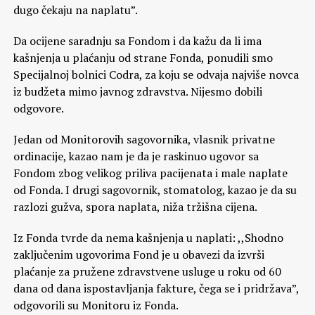
dugo čekaju na naplatu”.
Da ocijene saradnju sa Fondom i da kažu da li ima
kašnjenja u plaćanju od strane Fonda, ponudili smo
Specijalnoj bolnici Codra, za koju se odvaja najviše novca
iz budžeta mimo javnog zdravstva. Nijesmo dobili
odgovore.
Jedan od Monitorovih sagovornika, vlasnik privatne
ordinacije, kazao nam je da je raskinuo ugovor sa
Fondom zbog velikog priliva pacijenata i male naplate
od Fonda. I drugi sagovornik, stomatolog, kazao je da su
razlozi gužva, spora naplata, niža tržišna cijena.
Iz Fonda tvrde da nema kašnjenja u naplati: ,,Shodno
zaključenim ugovorima Fond je u obavezi da izvrši
plaćanje za pružene zdravstvene usluge u roku od 60
dana od dana ispostavljanja fakture, čega se i pridržava”,
odgovorili su Monitoru iz Fonda.