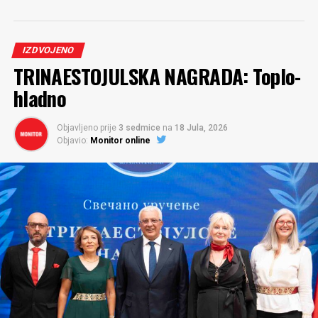
Kao predsjednk Odbora za ljudska i manjinska prava, u
ljeto 2021, glasao je protiv predloga Rezolucije o
Srebrenici i ponovio da to nije bio genocid. Primjećujući
Dugogodišnja priča o pokušaju izdavanja u zakup (30-
IZDVOJENO
da je predlog rezolucije „usmjeren protiv srpskog
godišnja koncesija) aerodroma u Podgorici i Tivtu dobila
TRINAESTOJULSKA NAGRADA: Toplo-
naroda”. Zaključio je: „Nema srpski narod bilo kakav
je novi zaplet. On nas dodatno udaljava od završetka
hladno
teret da mora da ga skida, niti imamo zbog čega da se
postupka započetog prije, bezmalo, osam godina. U
kajemo“. Ima još toga što Vučurović negira. Logor Morinj.
avgustu 2018.
Objavljeno prije
3 sedmice
na
18 Jula, 2026
„Tu niko nije stradao niti su zabilježeni zločini“.
Objavio:
Monitor online
Iz Vlade je saopšteno da se, na tenderu prvorangirani,
Kao predsjednik Odbora za ljudska prava imao je šta reći
južnokorejski konzorcijum koji predvodi
Incheon
i o LGBT populaciji. Glasao je i protiv Zakona o
International Airport Corporation
(
Inčon
u daljem
istopolnim zajednicama, objašnjavajući da je to „protiv
tekstu) povukao iz daljeg učešća u postupku za dodjelu
hrišćanskih vrijednosti, udar na crkvu“, te da je zakon
koncesije za
Aerodrome Crne Gore
. Razlozi za donošenje
nakaradan.
Pozivao je da se sačuva –
tradicija
.
Nakon
takve odluke javnosti nijesu predočeni.
kritike civilnog sektora, saopštio je da nema problem da
Umjesto činjenica i elaboracije narednih Vladinih poteza,
ga smijene sa mjesta predsjednika Odbora, te da su mu
saopštenje tima premijera
Milojka Spajića
pruža uvid u
važnija uvjerenja od neke funkcije. Do danas se nije
njihova
glasna razmišljanja.
skidao sa
neke funkcije
.