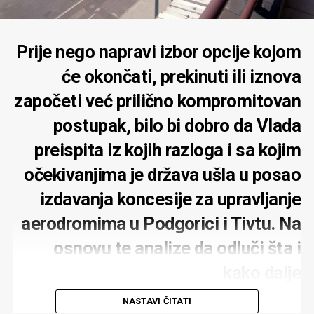
„Jovan Vučurović je u javnosti poznat po negiranju
genocida u Srebrenici, glorifikaciji četničke ideologije,
omalovažavanju LGBTIQ+ osoba i nepoštovanju njihovih
Prije nego napravi izbor opcije kojom
prava, učešću u obilježavanju neustavnog Dana
će okončati, prekinuti ili iznova
Republike Srpske, te nazivanju Kosova ‘lažnom
državom’. Osoba sa ovakvim javno iznesenim stavovima
započeti već prilično kompromitovan
ne može biti dostojna funkcije ministra u Vladi koja je
postupak, bilo bi dobro da Vlada
dužna da štiti ljudska prava, poštuje međunarodno
preispita iz kojih razloga i sa kojim
pravo i njeguje dobrosusjedske odnose”, oglasili su se iz
Akcije za ljuska prava (HRA).
očekivanjima je država ušla u posao
U decembru 2020, Vučurović je u parlamantu ponosito
izdavanja koncesije za upravljanje
saopštio da ne priznaje genocid u Srebrenici. Iako je
aerodromima u Podgorici i Tivtu. Na
naredne godine zbog istog stava iznešenog u Skupštini,
osnovu te analize da odluči šta i
tadašnji ministar pravde
Vladimir Leposavić
morao da
napusti vladu
Zdravka Krivokapića
, Vučurović je
kako dalje
nastavio da negira genocid u Srebrenici i napreduje. Do
minisra.
NASTAVI ČITATI