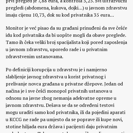
prvi pregled je 7,88 eura, a kontrola 5,25. Svi ultrazvučni
pregledi (abdomena, kukova, dojki…) u javnom zdravstvu
imaju cijenu 10,73, dok su kod privatnika 35 eura…
Monitor je već pisao da su građani prinuđeni da sve češće
idu kod privatnika da bi uopšte mogli da obave preglede.
Tamo ih čeka veliki broj spacijalista koji pored zaposlenja
u javnom zdravstvu, uporedo rade i u privatnim
zdravstvenim ustanovama.
Po definiciji korupcija u zdravstvu je i namjerno
slabljenje javnog zdravstva u korist privatnog i
prelivanje novca građana u privatne džepove. Jedan od
načina je i sve češći monopol privatnih ustanova u
odnosu na javne zbog nemanja adekvatne opreme u
javnom zdravstvu. Dešava se da se određeni testovi
mogu uraditi samo kod privatnika, ili da pojedini aparati
u KCCG ne rade pa umjesto da se poprave ili kupe novi,
stotine hiljada eura država i pacijenti daju privatnim