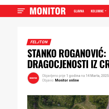
GLAVNA
KOLUMNE
FELJTON
STANKO ROGANOVIĆ: 
DRAGOCJENOSTI IZ CR
Objavljeno prije
1 godina
na
14 Marta, 2025
Objavio:
Monitor online