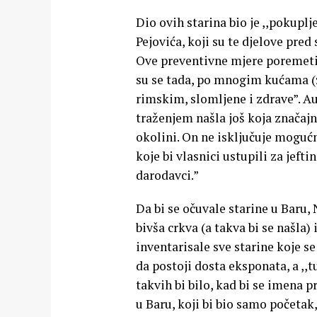
Dio ovih starina bio je ,,pokuplj
Pejovića, koji su te djelove pr
Ove preventivne mjere poremetio 
su se tada, po mnogim kućama (
rimskim, slomljene i zdrave”. Au
traženjem našla još koja značajn
okolini. On ne isključuje mogućno
koje bi vlasnici ustupili za jefti
darodavci.”
Da bi se očuvale starine u Baru, 
bivša crkva (a takva bi se našla) i
inventarisale sve starine koje se
da postoji dosta eksponata, a ,,t
takvih bi bilo, kad bi se imena 
u Baru, koji bi bio samo početak,