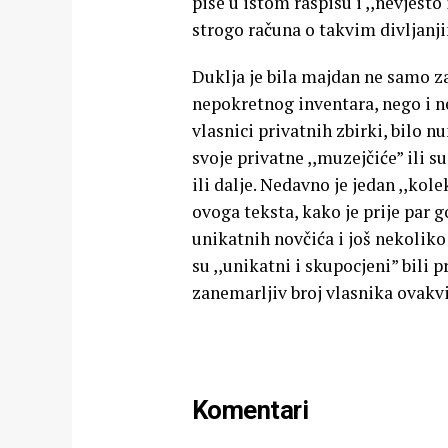
piše u istom raspisu i ,,nevješto
strogo računa o takvim divljan
Duklja je bila majdan ne samo z
nepokretnog inventara, nego i n
vlasnici privatnih zbirki, bilo n
svoje privatne ,,muzejčiće” ili s
ili dalje. Nedavno je jedan ,,kol
ovoga teksta, kako je prije par 
unikatnih novčića i još nekolik
su ,,unikatni i skupocjeni” bili p
zanemarljiv broj vlasnika ovakvi
Komentari