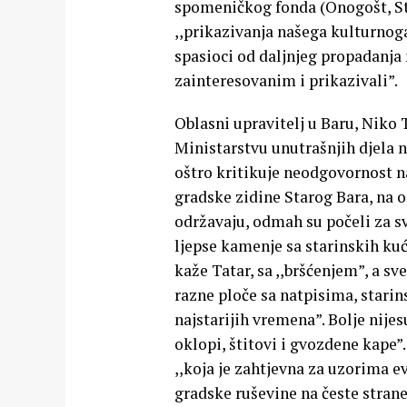
spomeničkog fonda (Onogošt, Star
,,prikazivanja našega kulturnoga
spasioci od daljnjeg propadanja
zainteresovanim i prikazivali”.
Oblasni upravitelj u Baru, Niko 
Ministarstvu unutrašnjih djela 
oštro kritikuje neodgovornost na
gradske zidine Starog Bara, na op
održavaju, odmah su počeli za svo
ljepse kamenje sa starinskih kuća
kaže Tatar, sa ,,bršćenjem”, a sv
razne ploče sa natpisima, stari
najstarijih vremena”. Bolje nijes
oklopi, štitovi i gvozdene kape”.
,,koja je zahtjevna za uzorima e
gradske ruševine na česte strane