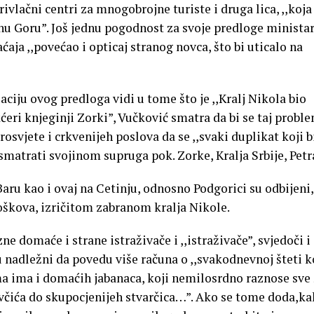
ivlačni centri za mnogobrojne turiste i druga lica, ,,koja
rnu Goru”. Još jednu pogodnost za svoje predloge minista
aćaja ,,povećao i opticaj stranog novca, što bi uticalo na
aciju ovog predloga vidi u tome što je ,,Kralj Nikola bio
kćeri knjeginji Zorki”, Vučković smatra da bi se taj probl
svjete i crkvenijeh poslova da se ,,svaki duplikat koji b
atrati svojinom supruga pok. Zorke, Kralja Srbije, Petra
aru kao i ovaj na Cetinju, odnosno Podgorici su odbijeni,
oškova, izričitom zabranom kralja Nikole.
ne domaće i strane istraživače i ,,istraživače”, svjedoči i
adležni da povedu više računa o ,,svakodnevnoj šteti k
a ima i domaćih jabanaca, koji nemilosrdno raznose sve 
ovčića do skupocjenijeh stvarčica…”. Ako se tome doda,k