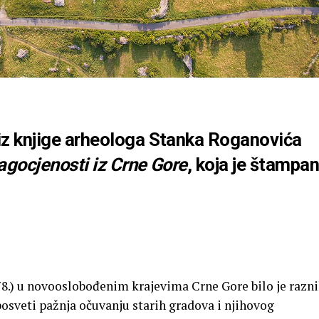
iz knjige arheologa Stanka Roganovića
agocjenosti iz Crne Gore
, koja je štampa
78.) u novooslobođenim krajevima Crne Gore bilo je razn
posveti pažnja očuvanju starih gradova i njihovog