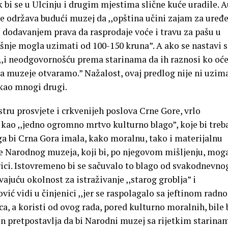
k bi se u Ulcinju i drugim mjestima slične kuće uradile. 
e održava budući muzej da ,,opština učini zajam za uređ
o dodavanjem prava da rasprodaje voće i travu za pašu u
šnje mogla uzimati od 100-150 kruna”. A ako se nastavi s
,,i neodgovornošću prema starinama da ih raznosi ko oće
a muzeje otvaramo.” Nažalost, ovaj predlog nije ni uzim
 kao mnogi drugi.
tru prosvjete i crkvenijeh poslova Crne Gore, vrlo
a kao ,,jedno ogromno mrtvo kulturno blago”, koje bi treb
čega bi Crna Gora imala, kako moralnu, tako i materijalnu
nje Narodnog muzeja, koji bi, po njegovom mišljenju, mog
rici. Istovremeno bi se sačuvalo to blago od svakodnevno
ajuću okolnost za istraživanje ,,starog groblja” i
vić vidi u činjenici ,,jer se raspolagalo sa jeftinom radn
, a koristi od ovog rada, pored kulturno moralnih, bile 
 On pretpostavlja da bi Narodni muzej sa rijetkim starinam