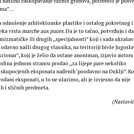
 i nasilno raskopavanje raznih grobova, potrebito je posve
jima”…
a odnošenje arhitektonske plastike i ostalog pokretnog i
eka vrsta
marche aux puces
. Da je to tačno, potvrđuju i d
umizmatičke ili drugih ,,specijalnosti” koji i sada ukrašav
u odavno našli drugog vlasnika, na teritoriji bivše Jugosla
ekcionar”, koji je želio da ostane anoniman, izjavio autoru
godina jednom strancu prodao ,,za lijepe pare nekoliko
o skupocjenih eksponata nađenih ‘poodavno na Duklji”. Ko
rodani eksponati, u to ne ulazimo, ali je izvjesno da nije
h i sličnih predmeta.
(Nastavić