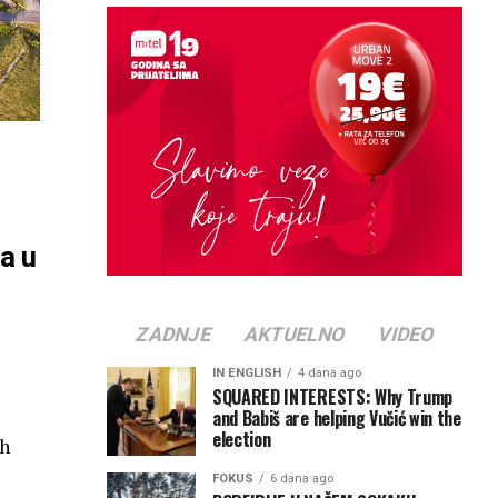
na u
ZADNJE
AKTUELNO
VIDEO
IN ENGLISH
4 dana ago
SQUARED INTERESTS: Why Trump
and Babiš are helping Vučić win the
election
ih
FOKUS
6 dana ago