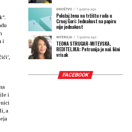
DRUŠTVO
7 godina ago
Položaj žena na tržištu rada u
k”.
Crnoj Gori: Jednakost na papiru
adu
nije jednakost
m
INTERVJU
7 godina ago
 i
TEONA STRUGAR-MITEVSKA,
REDITELJKA: Petrunija je naš lični
vrisak
ići’,
FACEBOOK
dna
ile i
enici
i, a
zeja