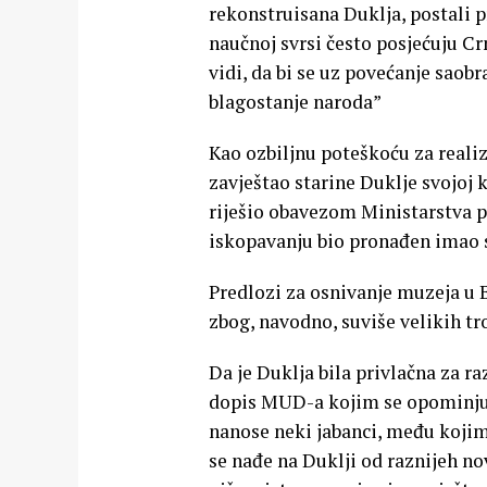
rekonstruisana Duklja, postali pr
naučnoj svrsi često posjećuju C
vidi, da bi se uz povećanje saobr
blagostanje naroda”
Kao ozbiljnu poteškoću za realiz
zavještao starine Duklje svojoj 
riješio obavezom Ministarstva pro
iskopavanju bio pronađen imao sm
Predlozi za osnivanje muzeja u B
zbog, navodno, suviše velikih tr
Da je Duklja bila privlačna za raz
dopis MUD-a kojim se opominju n
nanose neki jabanci, među kojim
se nađe na Duklji od raznijeh n