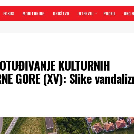
FOKUS
MONITORING
DRUŠTVO
INTERVJU
PROFIL
OKO 
OTUĐIVANJE KULTURNIH
NE GORE (XV): Slike vandali