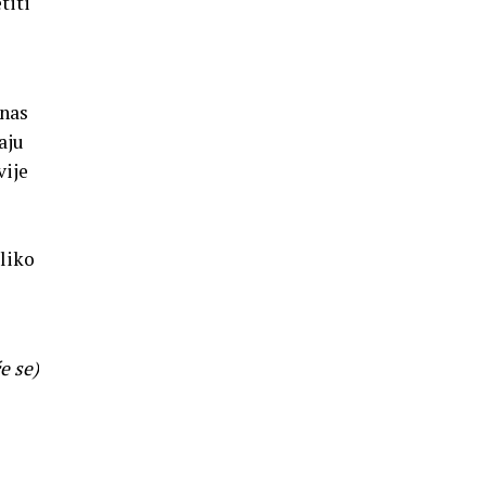
titi
anas
aju
vije
liko
e se)