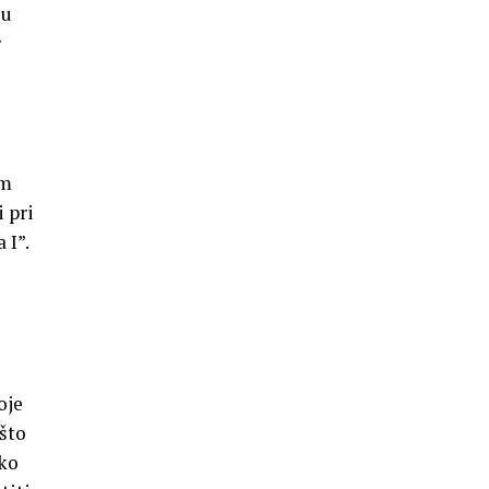
 u
r
em
i pri
 I”.
oje
što
ako