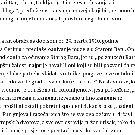
i Bar, Ulcinj, Duklja…). U interesu očuvanja a i
 blaga”, predlaže se osnivanje muzeja koji bi ,,ne samo bi
 mnogih umjetnina s naših prostora nego bi ih svim
Tatar, obraća se dopisom od 29. marta 1910. godine
na Cetinju i predlaže osnivanje muzeja u Starom Baru. On
dležnih za očuvanje Starog Bara, jer su ,,po zauzeću Bara
štu žalost, najprije navalili oni koji su bili pozvani da r
je lične potrebe skidati vratnike, pragove i sve ostalo i
 i crkava, te graditi svoje kuće i fabrike”. Nastavilo se, 
e vrednije je odnešeno ili polomljeno. Nijesu pošteđene ,,
nskim izrezani u kamenu, izvezeno u fino kamenje iz
u prošli ni ostali pokretni spomenici, kao što su ,,nađeni
 . Pun gnjeva i razočarenja što se sve ovo dešava u državi
vropskih dvorova, a sve ovo ostavlja ružan utisak, tako da
 i domaće posjetioce prestavljaju sliku vandalizma”.