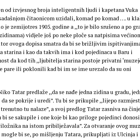
en od izvjesnog broja inteligentnih ljudi i kapetana Vuka
ed sadašnjom čitaonicom uzidali, komad po komad …. u kla
je zemijotres 1905. godine a ,,to je bilo srušeno a po gr
zidinama) vidjele još po neke ploče sa natpisima većino
tor ovoga dopisa smatra da bi se brižljivim ispitivanjima
a starina i kao da takvih ima i kod pojedinaca u Baru i
st da kod tih ,,ljubitelja starina postoje privatni ‘muzejč
ne pare ili poklonili kad bi im se ime urezalo da su oni
Niko Tatar predlaže ,,da se nađe jedna zidina u gradu, je
 da se pokrije i uredi”. Tu bi se prikupile ,,lijepo razmjest
 trenutno tu nalaze”, a svoj predlog Tatar zasniva na činj
u bi se sakupile i one koje bi kao priloge pojedinci donosil
priložnika na istom pribilježavala”. Za otvaranje ovog mu
 mogle bi se, po mišljenju Tatara, prikupljati iz Ulcinja i