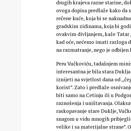
drugih krajeva razne starine, do
ovoga dopisa predlaže kako da s
rečene kuće, koja bi se naknadn
gradskim zidinama, koja bi godi
ovakvim divljanjem, kaže Tatar 
kad oće, nećemo imati razloga d
na razmatranje, nego je odbijen
Peru Vučkoviću, tadašnjem minis
interesantna je bila stara Duklj
iznijeti na svjetlost dana od ,,
korist”. Zato i predlaže osniva
biti samo na Cetinju ili u Podgo
raznošenja i uništavanja. Olaksav
raskopavanje stare Duklje, Vučko
snagom u vidu mnogih pribjeglica
velike i sa materijalne strane”.