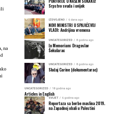
PORFIRIJE U NAŠEM SOKAKU:
Srpstvo svuda i uvijek
li
IZDVOJENO
6 dana ago
NOVI MINISTRI U SPAJIĆEVOJ
VLADI: Andrijina vremena
UNCATEGORIZED
8 godina ago
In Memoriam: Dragoslav
, na
Šekularac
ed
UNCATEGORIZED
8 godina ago
kako
Slučaj Carine (dokumentarac)
ni
UNCATEGORIZED
18 godina ago
Articles in English
SVIJET
6 godina ago
Reportaza sa berbe maslina 2019.
na Zapadnoj obali u Palestini