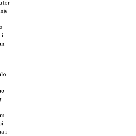
Autor
enje
a
 i
an
alo
ao
g
om
bi
a i