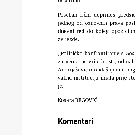
desetinki.
Poseban lični doprinos predsj
jednog od osnovnih prava pos
dnevni red do kojeg opozicion
zvijezde.
,,Političko konfrontiranje s Go
za neupitne vrijednosti, odmah j
Andrijašević o ondašnjem crnog
važnu instituciju imala prije s
je.
Kosara BEGOVIĆ
Komentari