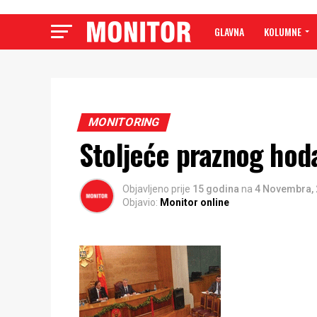
GLAVNA
KOLUMNE
MONITORING
Stoljeće praznog hod
Objavljeno prije
15 godina
na
4 Novembra,
Objavio:
Monitor online