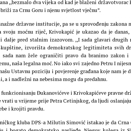
dana ,,bezmalo dva vijeka od kad je blaženi državotvorac 
 briži za Crnu Goru i njenu svjetlost vječnu”.
 snažne državne institucije, pa se u sprovođenju zakona
svoju moćnu riječ, Krivokapić je ukazao da je danas,
 i dalje pred stalnim izazovom. ,,I sada glavari drugih
Skupštine, izvorišta demokratskog legitimiteta svih d
 I sada nam žele ograničiti pravo da branimo zakon i
emu, naša legalna moć. No iako svi zajedno Petru I nijes
šu Ustavnu poziciju i povjerenje građana koje nam je d
i, a i nadležni na nebesima mogu da predahnu.
ći funkcionisanju Đukanovićeve i Krivokapićeve pravne dr
 vrati u vrijeme prije Petra Cetinjskog, da ljudi oslanjaju
ebe i krojiti pravdu.
laničkog kluba DPS-a Milutin Simović istakao je da Crna
u i bogato demokratsko nasljeđe. Njegov kolega iz 