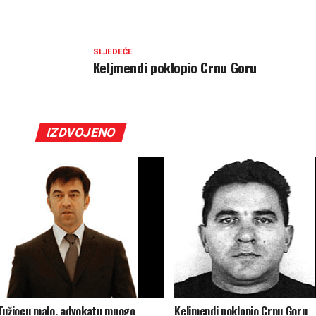
SLJEDEĆE
Keljmendi poklopio Crnu Goru
IZDVOJENO
Tužiocu malo, advokatu mnogo
Keljmendi poklopio Crnu Goru