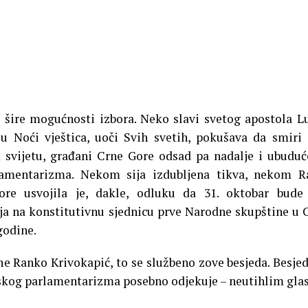
e šire mogućnosti izbora. Neko slavi svetog apostola L
u Noći vještica, uoči Svih svetih, pokušava da smiri
 svijetu, građani Crne Gore odsad pa nadalje i ubuduć
lamentarizma. Nekom sija izdubljena tikva, nekom R
re usvojila je, dakle, odluku da 31. oktobar bude
ja na konstitutivnu sjednicu prve Narodne skupštine u 
godine.
e Ranko Krivokapić, to se službeno zove besjeda. Besjed
kog parlamentarizma posebno odjekuje – neutihlim gl