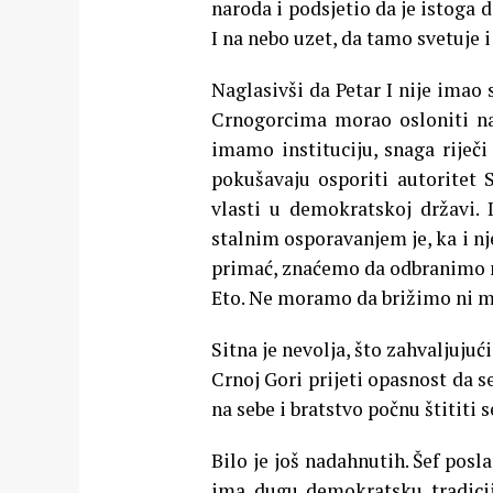
naroda i podsjetio da je istoga 
I na nebo uzet, da tamo svetuje i
Naglasivši da Petar I nije imao
Crnogorcima morao osloniti na 
imamo instituciju, snaga riječi
pokušavaju osporiti autoritet 
vlasti u demokratskoj državi.
stalnim osporavanjem je, ka i nj
primać, znaćemo da odbranimo na
Eto. Ne moramo da brižimo ni m
Sitna je nevolja, što zahvaljuju
Crnoj Gori prijeti opasnost da se
na sebe i bratstvo počnu štititi s
Bilo je još nadahnutih. Šef pos
ima dugu demokratsku tradicij