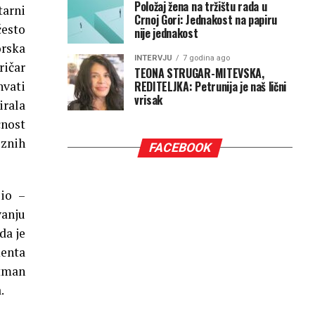
Položaj žena na tržištu rada u
tarni
Crnoj Gori: Jednakost na papiru
često
nije jednakost
orska
INTERVJU
7 godina ago
ričar
TEONA STRUGAR-MITEVSKA,
REDITELJKA: Petrunija je naš lični
hvati
vrisak
irala
čnost
oznih
FACEBOOK
jio –
vanju
da je
menta
etman
.