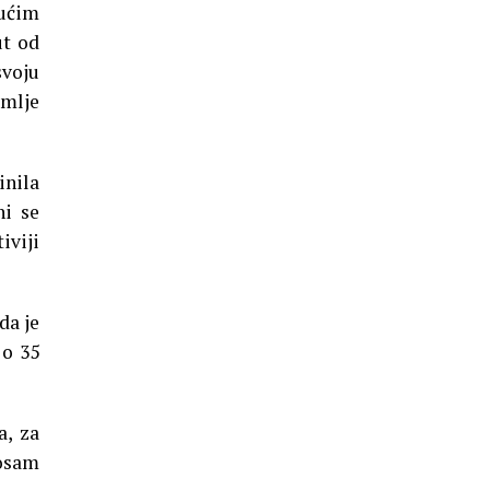
dućim
ut od
voju
mlje
inila
ni se
iviji
da je
 o 35
a, za
 osam