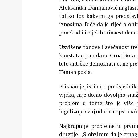
Aleksandar Damjanović naglasio 
toliko loš kakvim ga predstavl
iznosima. Biće da je riječ o o
ponekad i i cijelih trinaest dana
Uzvišene tonove i svečanost tre
konstatacijom da se Crna Gora 
bilo antičke demokratije, ne pre
Taman posla.
Priznao je, istina, i predsjedn
vijeka, nije donio dovoljno sn
problem u tome što je više po
legalizuju svoj udar na opstanak 
Najkrupnije probleme u prvim
drugdje. ,,S obzirom da je crno