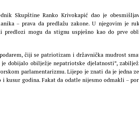
ednik Skupštine Ranko Krivokapić dao je obesmišlja
lanika – prava da predlažu zakone. U njegovim je r
i predlozi mogu da stignu uspješno kao do prve obl
spodarem, čiji se patriotizam i državnička mudrost sma
e dobijalo obilježje nepatriotske djelatnosti”, zabiljež
orskom parlamentarizmu. Lijepo je znati da je jedna z
to i kusur godina. Fakat da odatle nijesmo odmakli – po