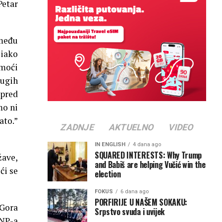
Petar
 među
 iako
 moći
rugih
 pred
mo ni
ato.”
ZADNJE
AKTUELNO
VIDEO
IN ENGLISH
4 dana ago
SQUARED INTERESTS: Why Trump
žave,
and Babiš are helping Vučić win the
ći se
election
FOKUS
6 dana ago
PORFIRIJE U NAŠEM SOKAKU:
 Gora
Srpstvo svuda i uvijek
SNP-a