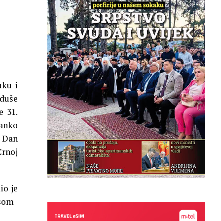
uku i
 duše
e 31.
anko
 Dan
Crnoj
io je
asom