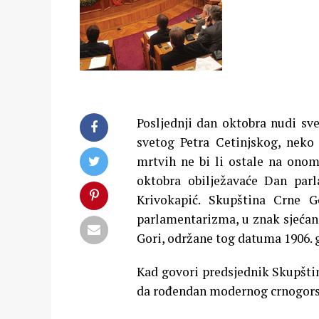
Posljednji dan oktobra nudi sv
svetog Petra Cetinjskog, neko 
mrtvih ne bi li ostale na onom
oktobra obilježavaće Dan par
Krivokapić.
Skupština Crne Go
parlamentarizma, u znak sjećan
Gori, održane tog datuma 1906. 
Kad govori predsjednik Skupštin
da rođendan modernog crnogors