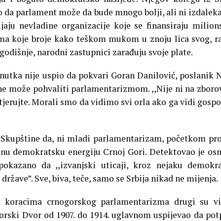
da parlament može da bude mnogo bolji, ali ni izdaleka
jaju nevladine organizacije koje se finansiraju milio
nima koje broje kako teškom mukom u znoju lica svog, r
 godišnje, narodni zastupnici zarađuju svoje plate.
nutka nije uspio da pokvari Goran Danilović, poslanik 
ne može pohvaliti parlamentarizmom. ,,Nije ni na zbor
tjerujte. Morali smo da vidimo svi orla ako ga vidi gospo
ik Skupštine da, ni mladi parlamentarizam, početkom pr
ažnu demokratsku energiju Crnoj Gori. Detektovao je os
kazano da ,,izvanjski uticaji, kroz nejaku demokra
države”. Sve, biva, teče, samo se Srbija nikad ne mijenja.
 koracima crnogorskog parlamentarizma drugi su vid
gorski Dvor od 1907. do 1914. uglavnom uspijevao da po