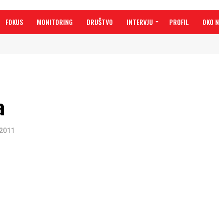
FOKUS
MONITORING
DRUŠTVO
INTERVJU
PROFIL
OKO 
a
 2011