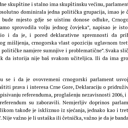
ne skupštine i stalno ima skupštinsku većinu, parlamen
psolutno dominirala jedna politička grupacija, imao je 
a bude mjesto gdje se uistinu donose odluke, Crnog
mo sprovodila volju jednog čovjeka”, napisao je isto
io i da je, i pored deklarativne spremnosti da pri
og mišljenja, crnogorska vlast opoziciju uglavnom tret
u političke namjere sumnjive i problematične”. Svaka sli
da istorija nije baš svakom učiteljica. Ili da ima gr
 su se i da je ovovremeni crnogorski parlament usvo
štiti prava i interesa Crne Gore, Deklaraciju o pridruži
pisivanju referenduma, proglašenju nezavisnosti 2006, i 
 referendum su zaboravili. Nemjerljiv doprinos parla
ikom takođe je iskliznuo iz sjećanja, jednako kao i tr
 Nije važno je li ustaška ili četnička, važno je da je banda