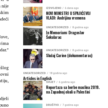
 nije
IZDVOJENO
6 dana ago
nskim
NOVI MINISTRI U SPAJIĆEVOJ
VLADI: Andrijina vremena
adeći
UNCATEGORIZED
8 godina ago
In Memoriam: Dragoslav
Nove,
Šekularac
ovima
dar.”
UNCATEGORIZED
8 godina ago
Slučaj Carine (dokumentarac)
ošlog
novni
UNCATEGORIZED
18 godina ago
Articles in English
tiju,
SVIJET
6 godina ago
Reportaza sa berbe maslina 2019.
na Zapadnoj obali u Palestini
jeli
tpuno
DRUŠTVO
7 godina ago