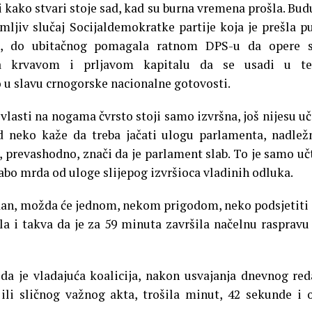
eti kako stvari stoje sad, kad su burna vremena prošla. Bu
mljiv slučaj Socijaldemokratke partije koja je prešla p
čke, do ubitačnog pomagala ratnom DPS-u da opere s
isa krvavom i prljavom kapitalu da se usadi u te
 u slavu crnogorske nacionalne gotovosti.
lasti na nogama čvrsto stoji samo izvršna, još nijesu uč
d neko kaže da treba jačati ulogu parlamenta, nadlež
 prevashodno, znači da je parlament slab. To je samo učt
abo mrda od uloge slijepog izvršioca vladinih odluka.
i dan, možda će jednom, nekom prigodom, neko podsjetiti 
a i takva da je za 59 minuta završila načelnu raspravu
 da je vladajuća koalicija, nakon usvajanja dnevnog red
ili sličnog važnog akta, trošila minut, 42 sekunde i