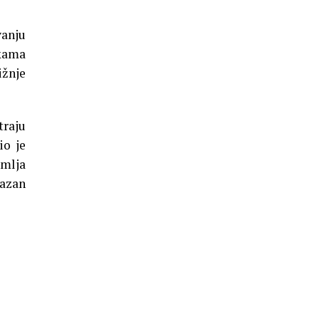
vanju
ukama
ižnje
traju
io je
emlja
razan