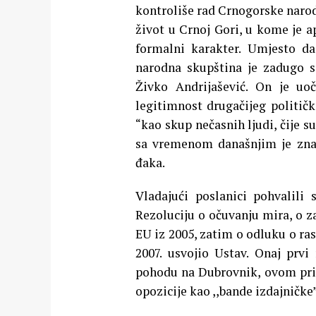
kontroliše rad Crnogorske narod
život u Crnoj Gori, u kome je a
formalni karakter. Umjesto d
narodna skupština je zadugo sa
Živko Andrijašević. On je uoč
legitimnost drugačijeg političk
“kao skup nečasnih ljudi, čije s
sa vremenom današnjim je znak 
đaka.
Vladajući poslanici pohvalili
Rezoluciju o očuvanju mira, o za
EU iz 2005, zatim o odluku o ras
2007. usvojio Ustav. Onaj prvi
pohodu na Dubrovnik, ovom pril
opozicije kao ,,bande izdajničke”.