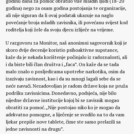
godinu dana za pomoć obratilo više mladih ljudi (18-20
godina) nego za osam godina postojanja te organizacije,
ali nije siguran da li ovaj podatak ukazuje na naglo
povećanje broja mladih zavisnika, ili povećanu svijest kod
roditelja koji žele da svoju djecu izliječe na vrijeme.
U razgovoru za Monitor, naš anonimni sagovornik koji je
skoro dvije decenije koristio psihoaktivne supstance,
kaže da je nekada korištenje počinjalo iz radoznalosti, ali
i da biste bili član društva i „faca”. On kaže da se tada
malo znalo o posljedicama upotrebe narkotika, osim da
izazivaju zavisnost, kao i da su mnogi lagali sebe da se
neće navući. Nezadovoljan je radom države koja ne pruža
podršku zavisnicima. Donedavno, podsjeća, nije bilo
nijedne državne institucije kojoj bi se zavisnik mogao
obratiti za pomoć. „Nije postojao niko ko je mogao da
adekvatno pomogne, a liječenje se svodilo na to da vam
ljekar prepiše nove tablete, čime ste samo prelazili sa
jedne zavisnosti na drugu”.