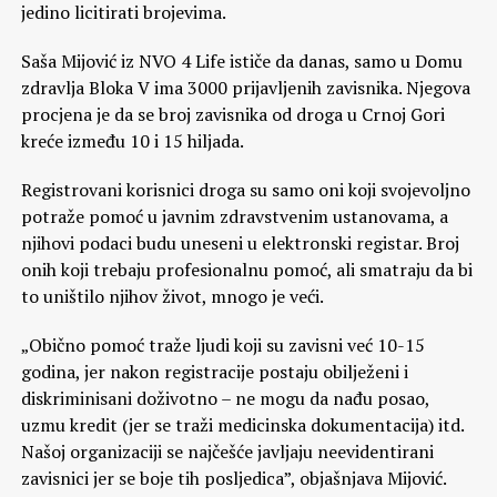
jedino licitirati brojevima.
Saša Mijović iz NVO 4 Life ističe da danas, samo u Domu
zdravlja Bloka V ima 3000 prijavljenih zavisnika. Njegova
procjena je da se broj zavisnika od droga u Crnoj Gori
kreće između 10 i 15 hiljada.
Registrovani korisnici droga su samo oni koji svojevoljno
potraže pomoć u javnim zdravstvenim ustanovama, a
njihovi podaci budu uneseni u elektronski registar. Broj
onih koji trebaju profesionalnu pomoć, ali smatraju da bi
to uništilo njihov život, mnogo je veći.
„Obično pomoć traže ljudi koji su zavisni već 10-15
godina, jer nakon registracije postaju obilježeni i
diskriminisani doživotno – ne mogu da nađu posao,
uzmu kredit (jer se traži medicinska dokumentacija) itd.
Našoj organizaciji se najčešće javljaju neevidentirani
zavisnici jer se boje tih posljedica”, objašnjava Mijović.