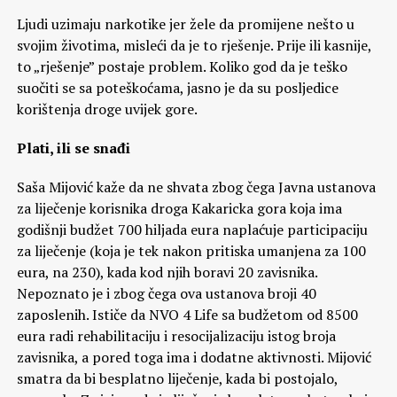
Ljudi uzimaju narkotike jer žele da promijene nešto u
svojim životima, misleći da je to rješenje. Prije ili kasnije,
to „rješenje” postaje problem. Koliko god da je teško
suočiti se sa poteškoćama, jasno je da su posljedice
korištenja droge uvijek gore.
Plati, ili se snađi
Saša Mijović kaže da ne shvata zbog čega Javna ustanova
za liječenje korisnika droga Kakaricka gora koja ima
godišnji budžet 700 hiljada eura naplaćuje participaciju
za liječenje (koja je tek nakon pritiska umanjena za 100
eura, na 230), kada kod njih boravi 20 zavisnika.
Nepoznato je i zbog čega ova ustanova broji 40
zaposlenih. Ističe da NVO 4 Life sa budžetom od 8500
eura radi rehabilitaciju i resocijalizaciju istog broja
zavisnika, a pored toga ima i dodatne aktivnosti. Mijović
smatra da bi besplatno liječenje, kada bi postojalo,