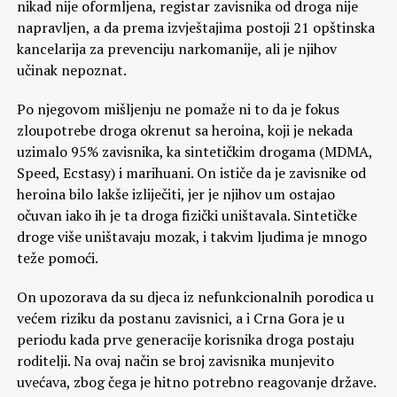
nikad nije oformljena, registar zavisnika od droga nije
napravljen, a da prema izvještajima postoji 21 opštinska
kancelarija za prevenciju narkomanije, ali je njihov
učinak nepoznat.
Po njegovom mišljenju ne pomaže ni to da je fokus
zloupotrebe droga okrenut sa heroina, koji je nekada
uzimalo 95% zavisnika, ka sintetičkim drogama (MDMA,
Speed, Ecstasy) i marihuani. On ističe da je zavisnike od
heroina bilo lakše izliječiti, jer je njihov um ostajao
očuvan iako ih je ta droga fizički uništavala. Sintetičke
droge više uništavaju mozak, i takvim ljudima je mnogo
teže pomoći.
On upozorava da su djeca iz nefunkcionalnih porodica u
većem riziku da postanu zavisnici, a i Crna Gora je u
periodu kada prve generacije korisnika droga postaju
roditelji. Na ovaj način se broj zavisnika munjevito
uvećava, zbog čega je hitno potrebno reagovanje države.