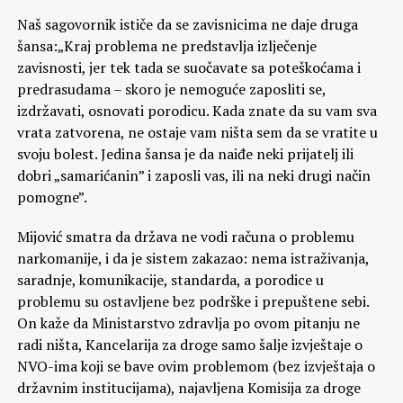
Naš sagovornik ističe da se zavisnicima ne daje druga
šansa:„Kraj problema ne predstavlja izlječenje
zavisnosti, jer tek tada se suočavate sa poteškoćama i
predrasudama – skoro je nemoguće zaposliti se,
izdržavati, osnovati porodicu. Kada znate da su vam sva
vrata zatvorena, ne ostaje vam ništa sem da se vratite u
svoju bolest. Jedina šansa je da naiđe neki prijatelj ili
dobri „samarićanin” i zaposli vas, ili na neki drugi način
pomogne”.
Mijović smatra da država ne vodi računa o problemu
narkomanije, i da je sistem zakazao: nema istraživanja,
saradnje, komunikacije, standarda, a porodice u
problemu su ostavljene bez podrške i prepuštene sebi.
On kaže da Ministarstvo zdravlja po ovom pitanju ne
radi ništa, Kancelarija za droge samo šalje izvještaje o
NVO-ima koji se bave ovim problemom (bez izvještaja o
državnim institucijama), najavljena Komisija za droge