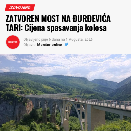
IZDVOJENO
ZATVOREN MOST NA ĐURĐEVIĆA
TARI: Cijena spasavanja kolosa
Objavljeno prije
6 dana
na
1 Augusta, 2026
Objavio:
Monitor online