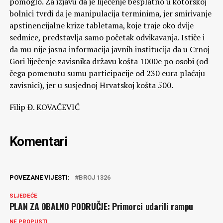
pomoglo. Za izjavu da je liječenje besplatno u kotorskoj
bolnici tvrdi da je manipulacija terminima, jer smirivanje
apstinencijalne krize tabletama, koje traje oko dvije
sedmice, predstavlja samo početak odvikavanja. Ističe i
da mu nije jasna informacija javnih institucija da u Crnoj
Gori liječenje zavisnika državu košta 1000e po osobi (od
čega pomenutu sumu participacije od 230 eura plaćaju
zavisnici), jer u susjednoj Hrvatskoj košta 500.
Filip Đ. KOVAČEVIĆ
Komentari
POVEZANE VIJESTI:
BROJ 1326
SLJEDEĆE
PLAN ZA OBALNO PODRUČJE: Primorci udarili rampu
NE PROPUSTI