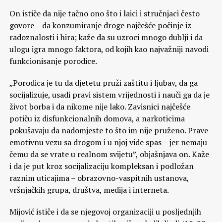
On ističe da nije tačno ono što i laici i stručnjaci često
govore – da konzumiranje droge najčešće počinje iz
radoznalosti i hira; kaže da su uzroci mnogo dublji i da
ulogu igra mnogo faktora, od kojih kao najvažniji navodi
funkcionisanje porodice.
„Porodica je tu da djetetu pruži zaštitu i ljubav, da ga
socijalizuje, usadi pravi sistem vrijednosti i nauči ga da je
život borba i da nikome nije lako. Zavisnici najčešće
potiču iz disfunkcionalnih domova, a narkoticima
pokušavaju da nadomjeste to što im nije pruženo. Prave
emotivnu vezu sa drogom i u njoj vide spas – jer nemaju
čemu da se vrate u realnom svijetu”, objašnjava on. Kaže
i da je put kroz socijalizaciju kompleksan i podložan
raznim uticajima – obrazovno-vaspitnih ustanova,
vršnjačkih grupa, društva, medija i interneta.
Mijović ističe i da se njegovoj organizaciji u posljednjih