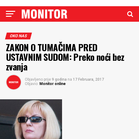
OKO NAS
ZAKON O TUMAČIMA PRED
USTAVNIM SUDOM: Preko noći bez
zvanja
Objavljeno prije
9 godina
na
17 Februara, 2017
Objavio:
Monitor online