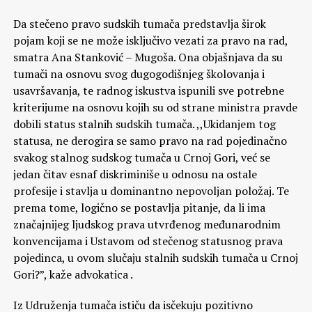
Da stečeno pravo sudskih tumača predstavlja širok
pojam koji se ne može isključivo vezati za pravo na rad,
smatra Ana Stanković – Mugoša. Ona objašnjava da su
tumači na osnovu svog dugogodišnjeg školovanja i
usavršavanja, te radnog iskustva ispunili sve potrebne
kriterijume na osnovu kojih su od strane ministra pravde
dobili status stalnih sudskih tumača. ,,Ukidanjem tog
statusa, ne derogira se samo pravo na rad pojedinačno
svakog stalnog sudskog tumača u Crnoj Gori, već se
jedan čitav esnaf diskriminiše u odnosu na ostale
profesije i stavlja u dominantno nepovoljan položaj. Te
prema tome, logično se postavlja pitanje, da li ima
značajnijeg ljudskog prava utvrđenog međunarodnim
konvencijama i Ustavom od stečenog statusnog prava
pojedinca, u ovom slučaju stalnih sudskih tumača u Crnoj
Gori?”, kaže advokatica .
Iz Udruženja tumača ističu da isčekuju pozitivno