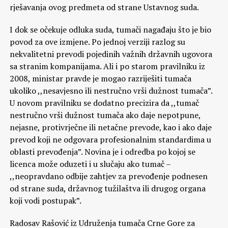
rješavanja ovog predmeta od strane Ustavnog suda.
I dok se očekuje odluka suda, tumači nagađaju što je bio
povod za ove izmjene. Po jednoj verziji razlog su
nekvalitetni prevodi pojedinih važnih državnih ugovora
sa stranim kompanijama. Ali i po starom pravilniku iz
2008, ministar pravde je mogao razriješiti tumača
ukoliko ,,nesavjesno ili nestručno vrši dužnost tumača”.
U novom pravilniku se dodatno precizira da ,,tumač
nestručno vrši dužnost tumača ako daje nepotpune,
nejasne, protivrječne ili netačne prevode, kao i ako daje
prevod koji ne odgovara profesionalnim standardima u
oblasti prevođenja”. Novina je i odredba po kojoj se
licenca može oduzeti i u slučaju ako tumač –
,,neopravdano odbije zahtjev za prevođenje podnesen
od strane suda, državnog tužilaštva ili drugog organa
koji vodi postupak”.
Radosav Rašović iz Udruženja tumača Crne Gore za