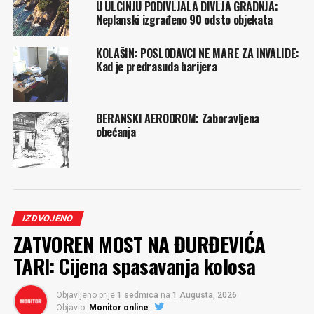
U ULCINJU PODIVLJALA DIVLJA GRADNJA:
Neplanski izgrađeno 90 odsto objekata
KOLAŠIN: POSLODAVCI NE MARE ZA INVALIDE:
Kad je predrasuda barijera
BERANSKI AERODROM: Zaboravljena
obećanja
IZDVOJENO
ZATVOREN MOST NA ĐURĐEVIĆA
TARI: Cijena spasavanja kolosa
Objavljeno prije
1 sedmica
na
1 Augusta, 2026
Objavio:
Monitor online