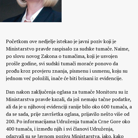
Početkom ove nedjelje istekao je javni poziv koji je
Ministarstvo pravde raspisalo za sudske tumače. Naime,
po slovu novog Zakona o tumačima, koji je usvojen
prošle godine, svi sudski tumači moraće ponovo da
prođu kroz provjeru znanja, pismenu i usmenu, koju su
jednom već položili, inače će biti brisani iz evidencije.
Dan nakon zaključenja oglasa za tumače Monitoru su iz
Ministarstva pravde kazali, da još nemaju tačne podatke,
ali da je u njihovoj evidenciji ranije bilo oko 600 tumača, a
da se sada, prije završetka oglasa, prijavilo nešto više od
200. Po informacijama Udruženja tumača Crne Gore oko
400 tumača, i između njih i svi članovi Udruženja,
odazvali su se Javnom pozivu Ministarstva, iako, kako