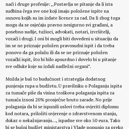
naći i druge profesije: ,,Postavlja se pitanje da li ista
sudbina čega sve one koji imaju položene ispite na
osnovu kojih su im izdate licence za rad. Da li zbog toga
mogu da se osjećaju pravno nesigurno svi građani, a
posebno sudije, tužioci, advokati, notari, izvršitelji,
vozači i drugi. I oni bi mogli biti dovedeni u situaciju da
im se ne priznaje položen pravosudni ispit i da treba
ponovo da ga polažu ili da se ne priznaje položen
vozački ispit, što bi bilo apsurdno i dovelo bi u pitanje
sve odluke koje su izdali nadležni organi”.
Možda je baš to budućnost i strategija dodatnog
punjenja rupa u budžetu. U pravilniku o Polaganju ispita
za tumače piše da visina troškova polaganja ispita za
tumača iznosi 20% prosječne bruto zarade. No prije
polaganja da bi se ispunili uslovi treba ovjeriti diplomu
kod notara, priložiti uvjerenje o zdravstvenom stanju,
dokaz o nekažnjavanju…, ispadne sve oko 50 eura. Tako
bi se bušni budžet ministarstva i Vlade popunio za preko