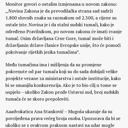
Monitor govori o ostalim izmjenama u novom zakonu:
,,Novina Zakona je da prevodilačka strana sad sadrži
1.800 slovnih znaka sa razmakom od 2.300, a cijene su
ostale iste. Novina je i da stalni sudski tumači, kako je
određeno Pravilnikom, po novom zakonu će imati zvanje
tumač. Osim državljana Crne Gore, tumač može biti i
državljanin države članice Evropske unije, što će pomoći
pokrivanje rijetkih jezika tumačima”.
Među tumačima ima i mišljenja da su promjene
pokrenute od par tumača koji su do sada dobijali velike
projekte vezane za ministarstva i ostale institucije, kako
bi se smanjila konkurencija. Ako je to bio cilj u tome se
uspjelo – ukoliko Zakon prođe Ustavni sud, broj sudskih
tumača će se skoro prepoloviti.
Aaadvokatica Ana Stanković – Mugoša ukazuje da su
povrijeđena prava većeg broja osoba. Upozorava da bi se
ukoliko se s ovakvom praksom nastavi na udar mogle