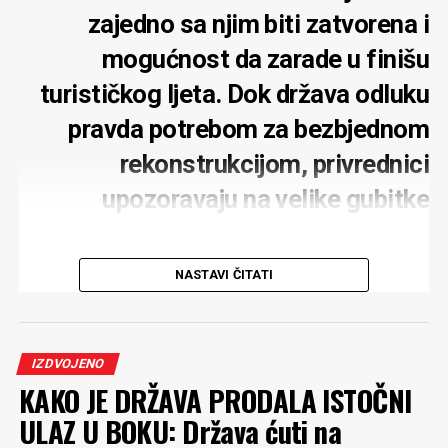
zajedno sa njim biti zatvorena i
mogućnost da zarade u finišu
turističkog ljeta. Dok država odluku
pravda potrebom za bezbjednom
rekonstrukcijom, privrednici
upozoravaju na velike gubitke
NASTAVI ČITATI
Potpuno zatvaranje mosta na Đurđevića Tari zbog
rekonstrukcije moglo bi ozbiljno pogoditi turističku
IZDVOJENO
privredu tog kraja, upozoravaju lokalni privrednici.
KAKO JE DRŽAVA PRODALA ISTOČNI
Posebno strahuju za rafting turizam, koji tokom ljeta
ULAZ U BOKU: Država ćuti na
predstavlja jedan od najvažnijih izvora prihoda. Iako
podržavaju obnovu mosta i ne dovode u pitanje njenu