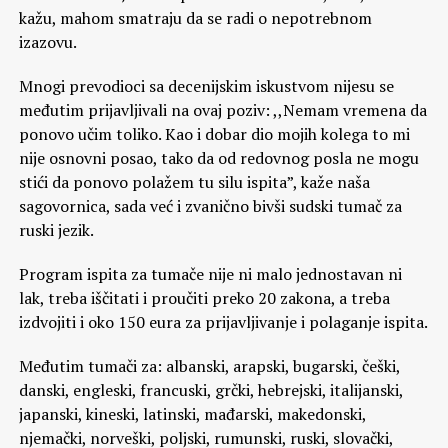
kažu, mahom smatraju da se radi o nepotrebnom
izazovu.
Mnogi prevodioci sa decenijskim iskustvom nijesu se
međutim prijavljivali na ovaj poziv: ,,Nemam vremena da
ponovo učim toliko. Kao i dobar dio mojih kolega to mi
nije osnovni posao, tako da od redovnog posla ne mogu
stići da ponovo polažem tu silu ispita”, kaže naša
sagovornica, sada već i zvanično bivši sudski tumač za
ruski jezik.
Program ispita za tumače nije ni malo jednostavan ni
lak, treba iščitati i proučiti preko 20 zakona, a treba
izdvojiti i oko 150 eura za prijavljivanje i polaganje ispita.
Međutim tumači za: albanski, arapski, bugarski, češki,
danski, engleski, francuski, grčki, hebrejski, italijanski,
japanski, kineski, latinski, mađarski, makedonski,
njemački, norveški, poljski, rumunski, ruski, slovački,