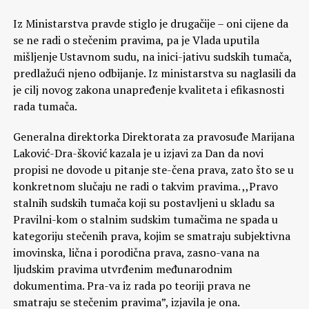
Iz Ministarstva pravde stiglo je drugačije – oni cijene da
se ne radi o stečenim pravima, pa je Vlada uputila
mišljenje Ustavnom sudu, na inici-jativu sudskih tumača,
predlažući njeno odbijanje. Iz ministarstva su naglasili da
je cilj novog zakona unapređenje kvaliteta i efikasnosti
rada tumača.
Generalna direktorka Direktorata za pravosuđe Marijana
Laković-Dra-šković kazala je u izjavi za Dan da novi
propisi ne dovode u pitanje ste-čena prava, zato što se u
konkretnom slučaju ne radi o takvim pravima. ,,Pravo
stalnih sudskih tumača koji su postavljeni u skladu sa
Pravilni-kom o stalnim sudskim tumačima ne spada u
kategoriju stečenih prava, kojim se smatraju subjektivna
imovinska, lična i porodična prava, zasno-vana na
ljudskim pravima utvrđenim međunarodnim
dokumentima. Pra-va iz rada po teoriji prava ne
smatraju se stečenim pravima”, izjavila je ona.