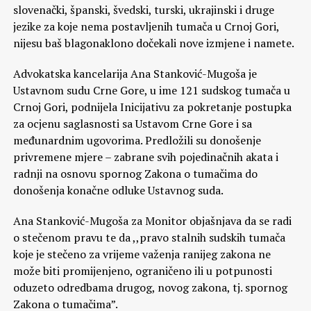
slovenački, španski, švedski, turski, ukrajinski i druge
jezike za koje nema postavljenih tumača u Crnoj Gori,
nijesu baš blagonaklono dočekali nove izmjene i namete.
Advokatska kancelarija Ana Stanković-Mugoša je
Ustavnom sudu Crne Gore, u ime 121 sudskog tumača u
Crnoj Gori, podnijela Inicijativu za pokretanje postupka
za ocjenu saglasnosti sa Ustavom Crne Gore i sa
međunardnim ugovorima. Predložili su donošenje
privremene mjere – zabrane svih pojedinačnih akata i
radnji na osnovu spornog Zakona o tumačima do
donošenja konačne odluke Ustavnog suda.
Ana Stanković-Mugoša za Monitor objašnjava da se radi
o stečenom pravu te da ,,pravo stalnih sudskih tumača
koje je stečeno za vrijeme važenja ranijeg zakona ne
može biti promijenjeno, ograničeno ili u potpunosti
oduzeto odredbama drugog, novog zakona, tj. spornog
Zakona o tumačima”.