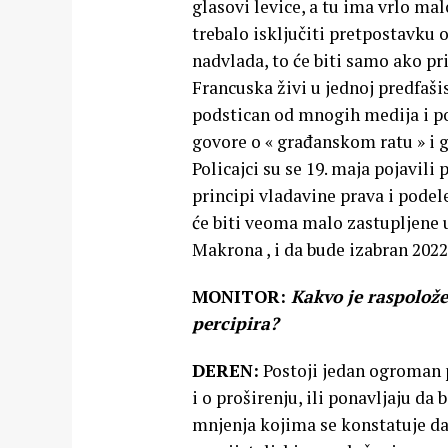
glasovi levice, a tu ima vrlo malo
trebalo isključiti pretpostavku 
nadvlada, to će biti samo ako p
Francuska živi u jednoj predfašis
podstican od mnogih medija i pod
govore o « građanskom ratu » i 
Policajci su se 19. maja pojavil
principi vladavine prava i pode
će biti veoma malo zastupljene 
Makrona , i da bude izabran 2022
MONITOR:
Kakvo je raspolože
percipira?
DEREN:
Postoji jedan ogroman p
i o proširenju, ili ponavljaju da
mnjenja kojima se konstatuje da s