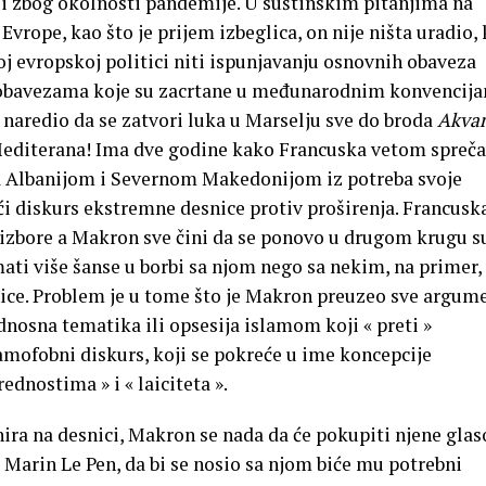
o i zbog okolnosti pandemije. U suštinskim pitanjima na
Evrope, kao što je prijem izbeglica, on nije ništa uradio,
oj evropskoj politici niti ispunjavanju osnovnih obaveza
, obavezama koje su zacrtane u međunarodnim konvencij
 naredio da se zatvori luka u Marselju sve do broda
Akvar
 Mediterana! Ima dve godine kako Francuska vetom spreč
a Albanijom i Severnom Makedonijom iz potreba svoje
i diskurs ekstremne desnice protiv proširenja. Francuska
izbore a Makron sve čini da se ponovo u drugom krugu s
mati više šanse u borbi sa njom nego sa nekim, na primer,
ice. Problem je u tome što je Makron preuzeo sve argum
ednosna tematika ili opsesija islamom koji « preti »
slamofobni diskurs, koji se pokreće u ime koncepcije
ednostima » i « laiciteta ».
ira na desnici, Makron se nada da će pokupiti njene glas
a Marin Le Pen, da bi se nosio sa njom biće mu potrebni