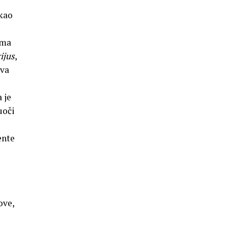
 kao
ama
ijus
,
ava
 je
uoči
ente
ove,