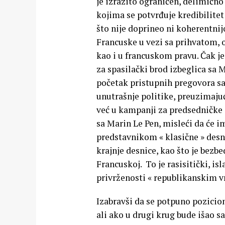
je izrazito ograničen, delimičn
kojima se potvrđuje kredibilitet 
što nije doprineo ni koherentnij
Francuske u vezi sa prihvatom
kao i u francuskom pravu. Čak je
za spasilački brod izbeglica sa
početak pristupnih pregovora s
unutrašnje politike, preuzimajuć
već u kampanji za predsedničke 
sa Marin Le Pen, misleći da će i
predstavnikom « klasične » desn
krajnje desnice, kao što je bezb
Francuskoj. To je rasisitički, i
privrženosti « republikanskim vr
Izabravši da se potpuno pozicion
ali ako u drugi krug bude išao s