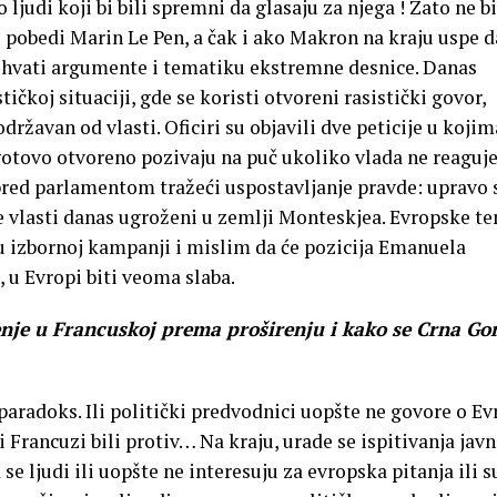
 ljudi koji bi bili spremni da glasaju za njega ! Zato ne bi
o pobedi Marin Le Pen, a čak i ako Makron na kraju uspe d
rihvati argumente i tematiku ekstremne desnice. Danas
tičkoj situaciji, gde se koristi otvoreni rasistički govor,
ržavan od vlasti. Oficiri su objavili dve peticije u kojim
gotovo otvoreno pozivaju na puč ukoliko vlada ne reaguje
i pred parlamentom tražeći uspostavljanje pravde: upravo 
le vlasti danas ugroženi u zemlji Monteskjea. Evropske t
u izbornoj kampanji i mislim da će pozicija Emanuela
, u Evropi biti veoma slaba.
nje u Francuskoj prema proširenju i kako se Crna Go
aradoks. Ili politički predvodnici uopšte ne govore o Ev
 bi Francuzi bili protiv… Na kraju, urade se ispitivanja jav
e ljudi ili uopšte ne interesuju za evropska pitanja ili s