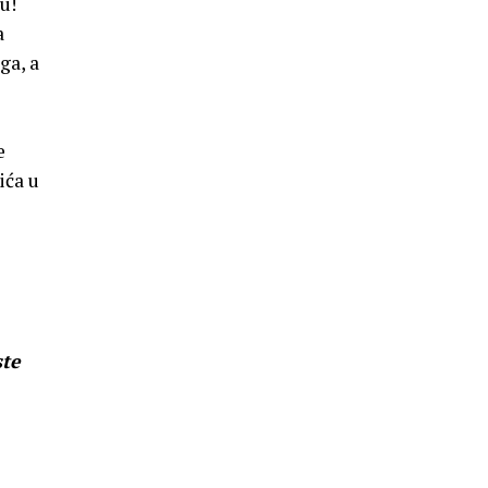
u!
a
ga, a
e
ića u
ste