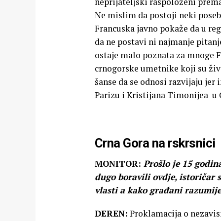
neprijateljski raspoloženi prema
Ne mislim da postoji neki poseba
Francuska javno pokaže da u regi
da ne postavi ni najmanje pitan
ostaje malo poznata za mnoge F
crnogorske umetnike koji su žive
šanse da se odnosi razvijaju je
Parizu i Kristijana Timonijea u 
Crna Gora na rskrsnici
MONITOR:
Prošlo je 15 godin
dugo boravili ovdje, istoričar 
vlasti a kako građani razumije
DEREN:
Proklamacija o nezavisn