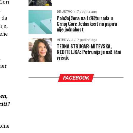
 Gori
.
DRUŠTVO
7 godina ago
e da
Položaj žena na tržištu rada u
Crnoj Gori: Jednakost na papiru
ije,
nije jednakost
jene
INTERVJU
7 godina ago
TEONA STRUGAR-MITEVSKA,
REDITELJKA: Petrunija je naš lični
vrisak
u
mer
FACEBOOK
en,
iti?
tome