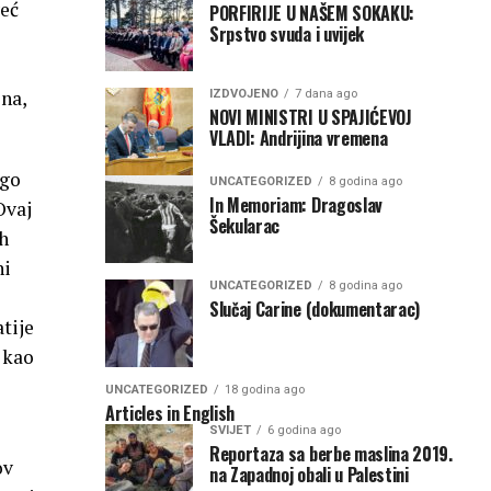
već
PORFIRIJE U NAŠEM SOKAKU:
Srpstvo svuda i uvijek
lna,
IZDVOJENO
7 dana ago
NOVI MINISTRI U SPAJIĆEVOJ
VLADI: Andrijina vremena
ogo
UNCATEGORIZED
8 godina ago
In Memoriam: Dragoslav
Ovaj
Šekularac
ah
ni
UNCATEGORIZED
8 godina ago
Slučaj Carine (dokumentarac)
tije
 kao
UNCATEGORIZED
18 godina ago
Articles in English
SVIJET
6 godina ago
Reportaza sa berbe maslina 2019.
ov
na Zapadnoj obali u Palestini