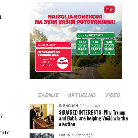
e
a
ZADNJE
AKTUELNO
VIDEO
IN ENGLISH
4 dana ago
SQUARED INTERESTS: Why Trump
a?
and Babiš are helping Vučić win the
election
snute
FOKUS
7 dana ago