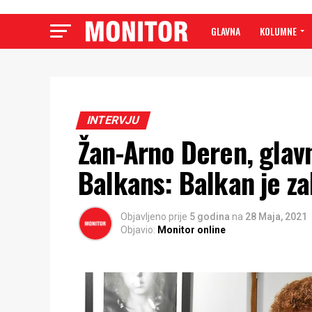
GLAVNA
KOLUMNE
INTERVJU
Žan-Arno Deren, glavn
Balkans: Balkan je zah
Objavljeno prije
5 godina
na
28 Maja, 2021
Objavio:
Monitor online