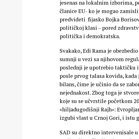
jesenas na lokalnim izborima, p
članice EU- ko je mogao zamisli
predvideti fijasko Bojka Borisov
političkoj klasi – pored zdravstv
politička i demokratska.
Svakako, Edi Rama je obezbedio 
sumnji u vezi sa njihovom regul
poslednji je upotrebio taktičku 
posle prvog talasa kovida, kada
bilans, čime je učinio da se za
nejednakost. Zbog toga je stvore
koje su se učvrstile početkom 20
«hiljadugodišnji Rajh»: Evroplj
izgubi vlast u Crnoj Gori, i istu
SAD su direktno intervenisale u 