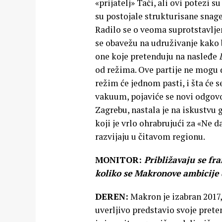
«prijatelj» Tači, ali ovi potezi
su postojale strukturisane snage
Radilo se o veoma suprotstavljen
se obavežu na udruživanje kako b
one koje pretenduju na nasleđe
od režima. Ove partije ne mogu d
režim će jednom pasti, i šta će 
vakuum, pojaviće se novi odgovor
Zagrebu, nastala je na iskustvu g
koji je vrlo ohrabrujući za «Ne d
razvijaju u čitavom regionu.
MONITOR:
Približavaju se fr
koliko se Makronove ambicije 
DEREN:
Makron je izabran 2017,
uverljivo predstavio svoje prete