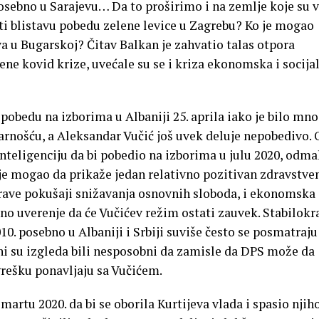
osebno u Sarajevu… Da to proširimo i na zemlje koje su 
ti blistavu pobedu zelene levice u Zagrebu? Ko je mogao
a u Bugarskoj? Čitav Balkan je zahvatio talas otpora
ene kovid krize, uvećale su se i kriza ekonomska i socija
pobedu na izborima u Albaniji 25. aprila iako je bilo mn
arnošću, a Aleksandar Vučić još uvek deluje nepobedivo. 
inteligenciju da bi pobedio na izborima u julu 2020, odm
 je mogao da prikaže jedan relativno pozitivan zdravstve
borave pokušaji snižavanja osnovnih sloboda, i ekonomska
no uverenje da će Vučićev režim ostati zauvek. Stabilokra
10. posebno u Albaniji i Srbiji suviše često se posmatraju
ani su izgleda bili nesposobni da zamisle da DPS može da
 grešku ponavljaju sa Vučićem.
martu 2020. da bi se oborila Kurtijeva vlada i spasio njih