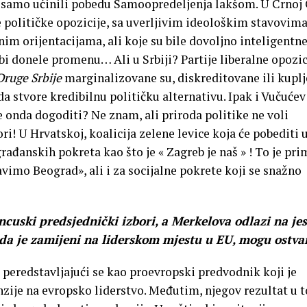
 su samo učinili pobedu Samoopredeljenja lakšom. U Crnoj
 političke opozicije, sa uverljivim ideološkim stavovima
im orijentacijama, ali koje su bile dovoljno inteligentn
i donele promenu… Ali u Srbiji? Partije liberalne opozic
Druge Srbije
marginalizovane su, diskreditovane ili kupl
a stvore kredibilnu političku alternativu. Ipak i Vučućev
se onda dogoditi? Ne znam, ali priroda politike ne voli
i! U Hrvatskoj, koalicija zelene levice koja će pobediti 
rađanskih pokreta kao što je « Zagreb je naš » ! To je pri
avimo Beograd», ali i za socijalne pokrete koji se snažno
ancuski predsjednički izbori, a Merkelova odlazi na jes
da je zamijeni na liderskom mjestu u EU, mogu ostvar
 peredstavljajući se kao proevropski predvodnik koji je
nzije na evropsko liderstvo. Međutim, njegov rezultat u 