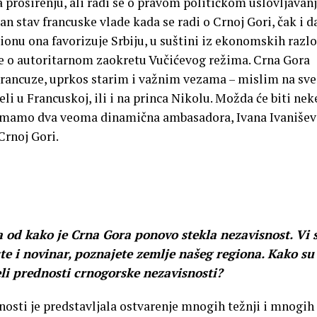
 proširenju, ali radi se o pravom političkom uslovljavanj
n stav francuske vlade kada se radi o Crnoj Gori, čak i d
onu ona favorizuje Srbiju, u suštini iz ekonomskih razlo
je o autoritarnom zaokretu Vučićevog režima. Crna Gora
rancuze, uprkos starim i važnim vezama – mislim na sve
li u Francuskoj, ili i na princa Nikolu. Možda će biti nek
r imamo dva veoma dinamična ambasadora, Ivana Ivanišev
Crnoj Gori.
a od kako je Crna Gora ponovo stekla nezavisnost. Vi 
ste i novinar, poznajete zemlje našeg regiona. Kako su
li prednosti crnogorske nezavisnosti?
osti je predstavljala ostvarenje mnogih težnji i mnogih