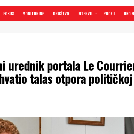
FOKUS
MONITORING
DRUŠTVO
INTERVJU
PROFIL
OKO 
i urednik portala Le Courrie
vatio talas otpora političkoj