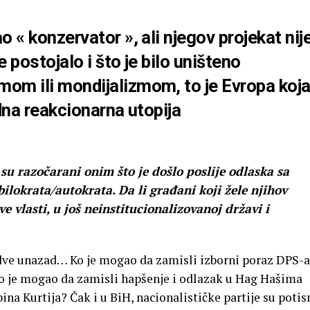
o « konzervator », ali njegov projekat nij
 postojalo i što je bilo uništeno
om ili mondijalizmom, to je Evropa koj
edna reakcionarna utopija
u razočarani onim što je došlo poslije odlaska sa
bilokrata/autokrata. Da li građani koji žele njihov
e vlasti, u još neinstitucionalizovanoj državi i
ve unazad… Ko je mogao da zamisli izborni poraz DPS-
o je mogao da zamisli hapšenje i odlazak u Hag Hašima
ina Kurtija? Čak i u BiH, nacionalističke partije su poti