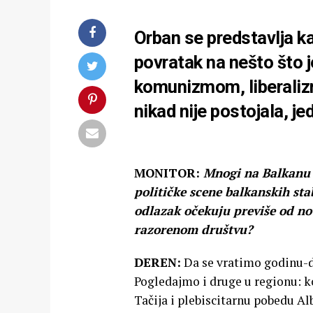
Orban se predstavlja ka
povratak na nešto što je
komunizmom, liberalizm
nikad nije postojala, j
MONITOR:
Mnogi na Balkanu s
političke scene balkanskih sta
odlazak očekuju previše od nov
razorenom društvu?
DEREN:
Da se vratimo godinu-d
Pogledajmo i druge u regionu: k
Tačija i plebiscitarnu pobedu Alb