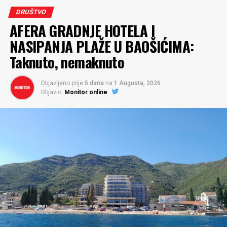
DRUŠTVO
AFERA GRADNJE HOTELA I
NASIPANJA PLAŽE U BAOŠIĆIMA:
Taknuto, nemaknuto
Objavljeno prije
5 dana
na
1 Augusta, 2026
Objavio:
Monitor online