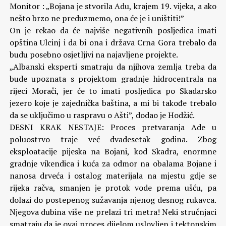
Monitor : „Bojana je stvorila Adu, krajem 19. vijeka, a ako
nešto brzo ne preduzmemo, ona će je i uništiti!”
On je rekao da će najviše negativnih posljedica imati
opština Ulcinj i da bi ona i država Crna Gora trebalo da
budu posebno osjetljivi na najavljene projekte.
„Albanski eksperti smatraju da njihova zemlja treba da
bude upoznata s projektom gradnje hidrocentrala na
rijeci Morači, jer će to imati posljedica po Skadarsko
jezero koje je zajednička baština, a mi bi takođe trebalo
da se uključimo u raspravu o Ašti”, dodao je Hodžić.
DESNI KRAK NESTAJE: Proces pretvaranja Ade u
poluostrvo traje već dvadesetak godina. Zbog
eksploatacije pijeska na Bojani, kod Skadra, enormne
gradnje vikendica i kuća za odmor na obalama Bojane i
nanosa drveća i ostalog materijala na mjestu gdje se
rijeka račva, smanjen je protok vode prema ušću, pa
dolazi do postepenog sužavanja njenog desnog rukavca.
Njegova dubina više ne prelazi tri metra! Neki stručnjaci
smatraju da je ovaj proces dijelom uslovljen i tektonskim