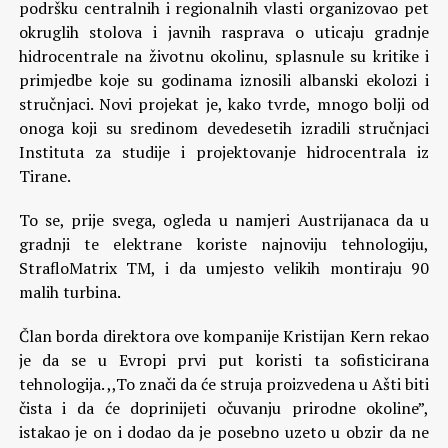
podršku centralnih i regionalnih vlasti organizovao pet
okruglih stolova i javnih rasprava o uticaju gradnje
hidrocentrale na životnu okolinu, splasnule su kritike i
primjedbe koje su godinama iznosili albanski ekolozi i
stručnjaci. Novi projekat je, kako tvrde, mnogo bolji od
onoga koji su sredinom devedesetih izradili stručnjaci
Instituta za studije i projektovanje hidrocentrala iz
Tirane.
To se, prije svega, ogleda u namjeri Austrijanaca da u
gradnji te elektrane koriste najnoviju tehnologiju,
StrafloMatrix TM, i da umjesto velikih montiraju 90
malih turbina.
Član borda direktora ove kompanije Kristijan Kern rekao
je da se u Evropi prvi put koristi ta sofisticirana
tehnologija. ,,To znači da će struja proizvedena u Ašti biti
čista i da će doprinijeti očuvanju prirodne okoline”,
istakao je on i dodao da je posebno uzeto u obzir da ne