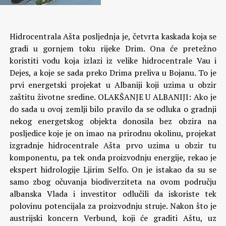
Hidrocentrala Ašta posljednja je, četvrta kaskada koja se
gradi u gornjem toku rijeke Drim. Ona će pretežno
koristiti vodu koja izlazi iz velike hidrocentrale Vau i
Dejes, a koje se sada preko Drima preliva u Bojanu. To je
prvi energetski projekat u Albaniji koji uzima u obzir
zaštitu životne sredine. OLAKŠANJE U ALBANIJI: Ako je
do sada u ovoj zemlji bilo pravilo da se odluka o gradnji
nekog energetskog objekta donosila bez obzira na
posljedice koje je on imao na prirodnu okolinu, projekat
izgradnje hidrocentrale Ašta prvo uzima u obzir tu
komponentu, pa tek onda proizvodnju energije, rekao je
ekspert hidrologije Ljirim Selfo. On je istakao da su se
samo zbog očuvanja biodiverziteta na ovom području
albanska Vlada i investitor odlučili da iskoriste tek
polovinu potencijala za proizvodnju struje.
Nakon što je
austrijski koncern Verbund, koji će graditi Aštu, uz