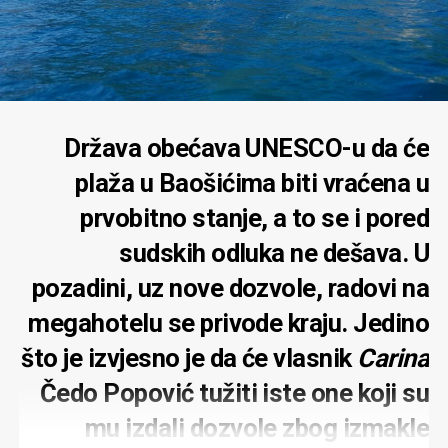
Država obećava UNESCO-u da će
plaža u Baošićima biti vraćena u
prvobitno stanje, a to se i pored
sudskih odluka ne dešava. U
pozadini, uz nove dozvole, radovi na
megahotelu se privode kraju. Jedino
što je izvjesno je da će vlasnik
Carina
Čedo Popović tužiti iste one koji su
mu izdali dozvole zbog izmakle