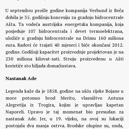
U septembru prošle godine kompanija Verbund iz Beča
dobila je 35. godišnju koncesiju za gradnju hidrocentrale
Ašta. Ta vodeća austrijska energetska kompanija, koja
posjeduje 107 hidrocentrala i devet termoelektrana,
uložiće u gradnju hidrocentrale na Drimu 160 miliona
eura. Radovi će trajati 40 mjeseci i biće okončani 2012.
godine. Godišnji kapacitet proizvodnje projektovan je na
230 miliona kilovat-sati. Struju proizvedenu u Ašti
koristiće sto hiljada domaćinstava.
Nastanak Ade
Legenda kaže da je 1858. godine na ušću rijeke Bojane u
more potonuo brod Merito, vlasništvo Antuna
Alegretija iz Trogira, kojim je upravljao kapetan
Naporeli. Upravo je taj momenat bio presudan za
nastanak Ade. Jer, u 19. vijeku, na ovoj su lokaciji
postojala dva manja ostrva. Brodske olupine su, onda,