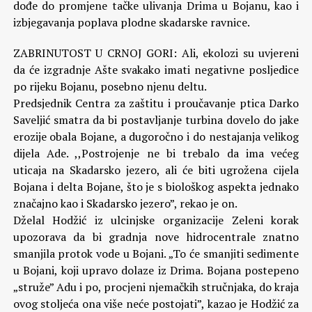
dođe do promjene tačke ulivanja Drima u Bojanu, kao i
izbjegavanja poplava plodne skadarske ravnice.
ZABRINUTOST U CRNOJ GORI: Ali, ekolozi su uvjereni
da će izgradnje Ašte svakako imati negativne posljedice
po rijeku Bojanu, posebno njenu deltu.
Predsjednik Centra za zaštitu i proučavanje ptica Darko
Saveljić smatra da bi postavljanje turbina dovelo do jake
erozije obala Bojane, a dugoročno i do nestajanja velikog
dijela Ade. ,,Postrojenje ne bi trebalo da ima većeg
uticaja na Skadarsko jezero, ali će biti ugrožena cijela
Bojana i delta Bojane, što je s biološkog aspekta jednako
značajno kao i Skadarsko jezero”, rekao je on.
Dželal Hodžić iz ulcinjske organizacije Zeleni korak
upozorava da bi gradnja nove hidrocentrale znatno
smanjila protok vode u Bojani. „To će smanjiti sedimente
u Bojani, koji upravo dolaze iz Drima. Bojana postepeno
„struže” Adu i po, procjeni njemačkih stručnjaka, do kraja
ovog stoljeća ona više neće postojati”, kazao je Hodžić za