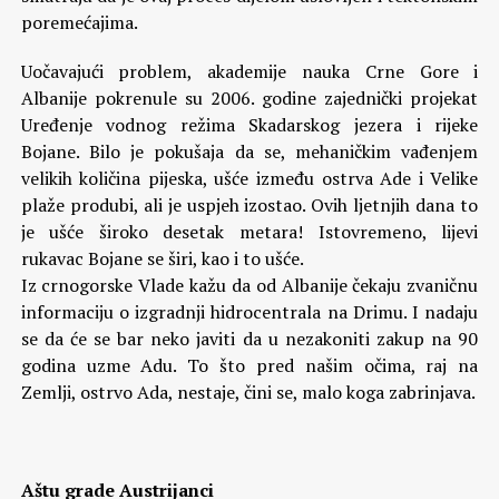
poremećajima.
Uočavajući problem, akademije nauka Crne Gore i
Albanije pokrenule su 2006. godine zajednički projekat
Uređenje vodnog režima Skadarskog jezera i rijeke
Bojane. Bilo je pokušaja da se, mehaničkim vađenjem
velikih količina pijeska, ušće između ostrva Ade i Velike
plaže produbi, ali je uspjeh izostao. Ovih ljetnjih dana to
je ušće široko desetak metara! Istovremeno, lijevi
rukavac Bojane se širi, kao i to ušće.
Iz crnogorske Vlade kažu da od Albanije čekaju zvaničnu
informaciju o izgradnji hidrocentrala na Drimu. I nadaju
se da će se bar neko javiti da u nezakoniti zakup na 90
godina uzme Adu. To što pred našim očima, raj na
Zemlji, ostrvo Ada, nestaje, čini se, malo koga zabrinjava.
Aštu grade Austrijanci