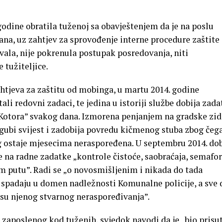
. godine obratila tuženoj sa obavještenjem da je na poslu
rana, uz zahtjev za sprovođenje interne procedure zaštite
vala, nije pokrenula postupak posredovanja, niti
 tužiteljice.
tjeva za zaštitu od mobinga, u martu 2014. godine
tali redovni zadaci, te jedina u istoriji službe dobija zad
 Kotora” svakog dana. Izmorena penjanjem na gradske zid
a gubi svijest i zadobija povredu kičmenog stuba zbog čeg
g ostaje mjesecima neraspoređena. U septembru 2014. dob
e na radne zadatke „kontrole čistoće, saobraćaja, semafo
m putu”. Radi se „o novosmišljenim i nikada do tada
e spadaju u domen nadležnosti Komunalne policije, a sve 
ksu njenog stvarnog neraspoređivanja”.
 zaposlenog kod tuženih, svjedok navodi da je „bio prisu