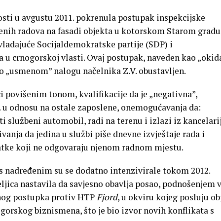
osti u avgustu 2011. pokrenula postupak inspekcijske
enih radova na fasadi objekta u kotorskom Starom gradu
vladajuće Socijaldemokratske partije (SDP) i
 u crnogorskoj vlasti. Ovaj postupak, naveden kao „okid
po „usmenom” nalogu načelnika Z.V. obustavljen.
ci povišenim tonom, kvalifikacije da je „negativna”,
. u odnosu na ostale zaposlene, onemogućavanja da:
 službeni automobil, radi na terenu i izlazi iz kancelarij
vanja da jedina u službi piše dnevne izvještaje rada i
datke koji ne odgovaraju njenom radnom mjestu.
i s nadređenim su se dodatno intenzivirale tokom 2012.
ljica nastavila da savjesno obavlja posao, podnošenjem v
jnog postupka protiv HTP
Fjord
, u okviru kojeg posluju ob
gorskog biznismena, što je bio izvor novih konflikata s