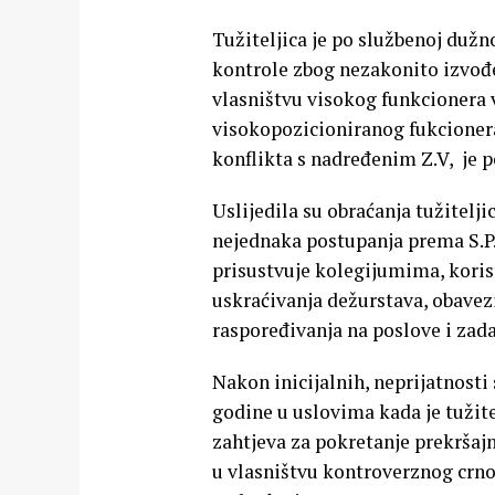
Tužiteljica je po službenoj dužn
kontrole zbog nezakonito izvođ
vlasništvu visokog funkcionera 
visokopozicioniranog fukcionera
konflikta s nadređenim Z.V, je 
Uslijedila su obraćanja tužitelji
nejednaka postupanja prema S.P
prisustvuje kolegijumima, koristi
uskraćivanja dežurstava, obavezi
raspoređivanja na poslove i za
Nakon inicijalnih, neprijatnost
godine u uslovima kada je tužite
zahtjeva za pokretanje prekrša
u vlasništvu kontroverznog crno