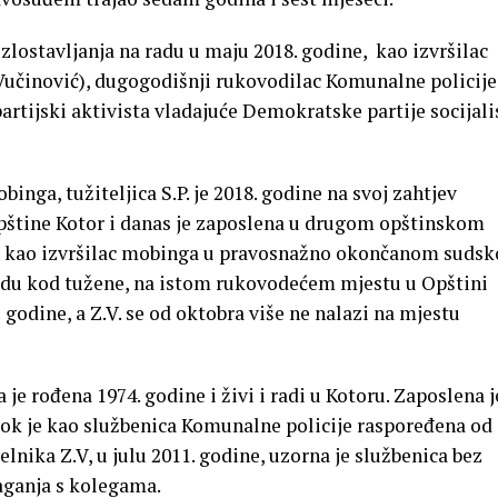
ostavljanja na radu u maju 2018. godine, kao izvršilac
Vučinović), dugogodišnji rukovodilac Komunalne policije
partijski aktivista vladajuće Demokratske partije socijali
inga, tužiteljica S.P. je 2018. godine na svoj zahtjev
pštine Kotor i danas je zaposlena u drugom opštinskom
en kao izvršilac mobinga u pravosnažno okončanom suds
radu kod tužene, na istom rukovodećem mjestu u Opštini
e godine, a Z.V. se od oktobra više ne nalazi na mjestu
je rođena 1974. godine i živi i radi u Kotoru. Zaposlena j
dok je kao službenica Komunalne policije raspoređena od 
lnika Z.V, u julu 2011. godine, uzorna je službenica bez
laganja s kolegama.