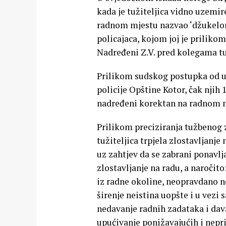
kada je tužiteljica vidno uzemir
radnom mjestu nazvao ‘džukelom’
policajaca, kojom joj je prilikom 
Nadređeni Z.V. pred kolegama t
Prilikom sudskog postupka od uk
policije Opštine Kotor, čak njih 
nadređeni korektan na radnom m
Prilikom preciziranja tužbenog za
tužiteljica trpjela zlostavljanje
uz zahtjev da se zabrani ponavlj
zlostavljanje na radu, a naročito
iz radne okoline, neopravdano n
širenje neistina uopšte i u vezi
nedavanje radnih zadataka i dav
upućivanje ponižavajućih i nepr