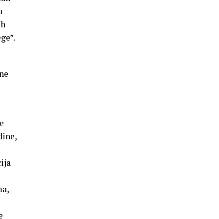
a
ih
ege”.
lne
e
je
dine,
ija
ma,
e