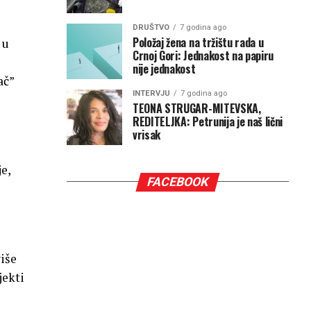
DRUŠTVO
7 godina ago
Položaj žena na tržištu rada u
 u
Crnoj Gori: Jednakost na papiru
nije jednakost
ač”
INTERVJU
7 godina ago
TEONA STRUGAR-MITEVSKA,
REDITELJKA: Petrunija je naš lični
vrisak
e,
FACEBOOK
iše
jekti