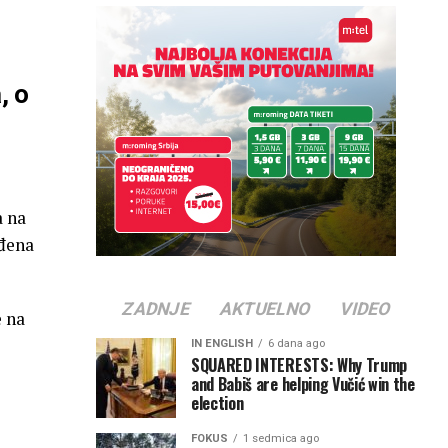
, o
a na
rđena
ZADNJE
AKTUELNO
VIDEO
e na
IN ENGLISH
6 dana ago
SQUARED INTERESTS: Why Trump
and Babiš are helping Vučić win the
election
FOKUS
1 sedmica ago