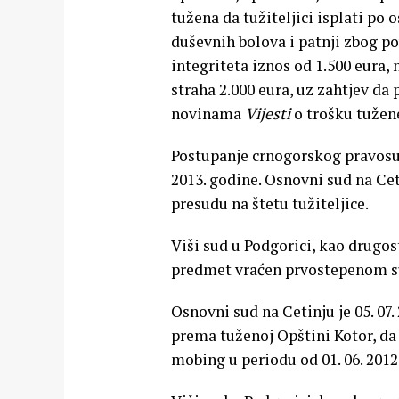
tužena da tužiteljici isplati po
duševnih bolova i patnji zbog po
integriteta iznos od 1.500 eura,
straha 2.000 eura, uz zahtjev d
novinama
Vijesti
o trošku tužen
Postupanje crnogorskog pravosuđ
2013. godine. Osnovni sud na Ceti
presudu na štetu tužiteljice.
Viši sud u Podgorici, kao drugost
predmet vraćen prvostepenom s
Osnovni sud na Cetinju je 05. 07
prema tuženoj Opštini Kotor, da je
mobing u periodu od 01. 06. 2012.