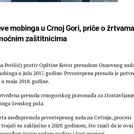
ve mobinga u Crnoj Gori, priče o žrtvama
 moćnim zaštitnicima
žana Perišić) protiv Opštine Kotor presudom Osnovnog sud
mobinga u julu 2017. godine. Prvostepena presuda je potv
 u maju 2018. godine.
otvrđena presuda crnogorskog pravosuđa za zlostavljanj
binga ženskog pola.
ijeta međupresuda prvostepenog suda na Cetinju, procesi
trajali su zaključno s 2020. godinom, što znači da je ovaj
vosuđem trajao sedam godina i šest mjeseci.