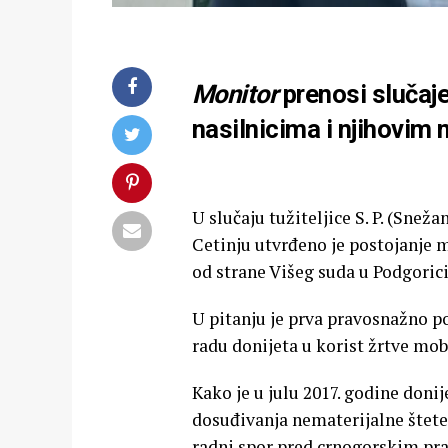
Monitor
prenosi slučaje
nasilnicima i njihovim
U slučaju tužiteljice S. P. (Sne
Cetinju utvrđeno je postojanje 
od strane Višeg suda u Podgorici
U pitanju je prva pravosnažno p
radu donijeta u korist žrtve mo
Kako je u julu 2017. godine don
dosuđivanja nematerijalne štete 
radni spor pred crnogorskim pra