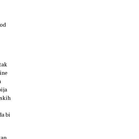
 od
atak
ine
a
ija
rskih
da bi
tan