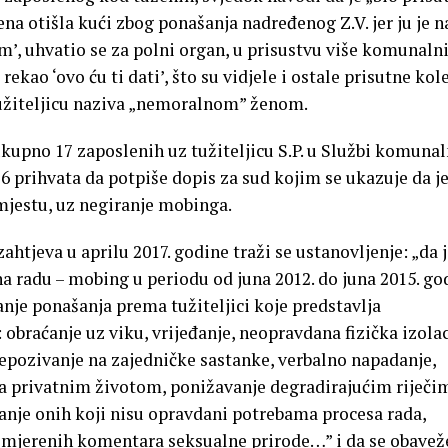
ena otišla kući zbog ponašanja nadređenog Z.V. jer ju je n
, uhvatio se za polni organ, u prisustvu više komunaln
rekao ‘ovo ću ti dati’, što su vidjele i ostale prisutne kol
užiteljicu naziva „nemoralnom” ženom.
upno 17 zaposlenih uz tužiteljicu S.P. u Službi komuna
16 prihvata da potpiše dopis za sud kojim se ukazuje da j
jestu, uz negiranje mobinga.
htjeva u aprilu 2017. godine traži se ustanovljenje: „da 
 na radu – mobing u periodu od juna 2012. do juna 2015. go
anje ponašanja prema tužiteljici koje predstavlja
: obraćanje uz viku, vrijeđanje, neopravdana fizička izolac
epozivanje na zajedničke sastanke, verbalno napadanje,
 sa privatnim životom, ponižavanje degradirajućim riječi
anje onih koji nisu opravdani potrebama procesa rada,
imjerenih komentara seksualne prirode…” i da se obavež