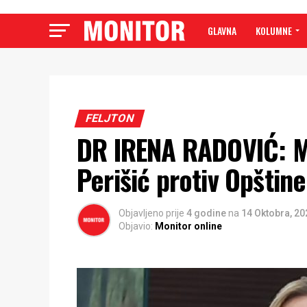
GLAVNA
KOLUMNE
FELJTON
DR IRENA RADOVIĆ: M
Perišić protiv Opštin
Objavljeno prije
4 godine
na
14 Oktobra, 20
Objavio:
Monitor online