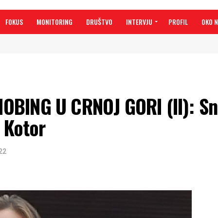
FOKUS
MONITORING
DRUŠTVO
INTERVJU
PROFIL
OKO 
OBING U CRNOJ GORI (II): S
e Kotor
22