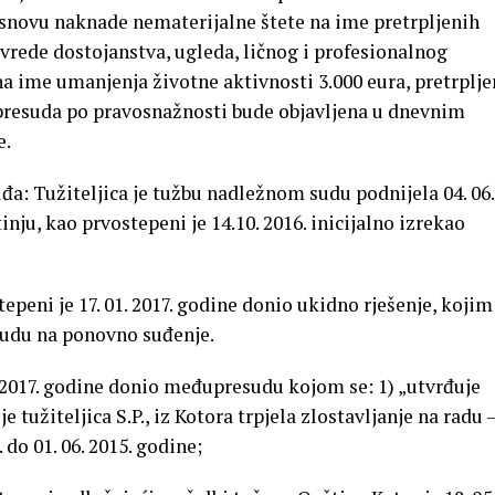
 osnovu naknade nematerijalne štete na ime pretrpljenih
vrede dostojanstva, ugleda, ličnog i profesionalnog
 na ime umanjenja životne aktivnosti 3.000 eura, pretrplj
a presuda po pravosnažnosti bude objavljena u dnevnim
e.
a: Tužiteljica je tužbu nadležnom sudu podnijela 04. 06.
nju, kao prvostepeni je 14.10. 2016. inicijalno izrekao
epeni je 17. 01. 2017. godine donio ukidno rješenje, kojim
udu na ponovno suđenje.
. 2017. godine donio međupresudu kojom se: 1) „utvrđuje
 tužiteljica S.P., iz Kotora trpjela zlostavljanje na radu 
 do 01. 06. 2015. godine;