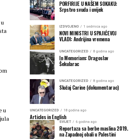
PORFIRIJE U NAŠEM SOKAKU:
Srpstvo svuda i uvijek
 u
IZDVOJENO
1 sedmica ago
sta
NOVI MINISTRI U SPAJIĆEVOJ
VLADI: Andrijina vremena
UNCATEGORIZED
8 godina ago
In Memoriam: Dragoslav
Šekularac
kom
UNCATEGORIZED
8 godina ago
Slučaj Carine (dokumentarac)
e u
UNCATEGORIZED
18 godina ago
Articles in English
jula
SVIJET
6 godina ago
Reportaza sa berbe maslina 2019.
na Zapadnoj obali u Palestini