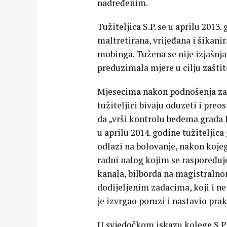
nadređenim.
Tužiteljica S.P. se u aprilu 2013
maltretirana, vrijeđana i šikani
mobinga. Tužena se nije izjašnja
preduzimala mjere u cilju zaštite
Mjesecima nakon podnošenja zah
tužiteljici bivaju oduzeti i preos
da „vrši kontrolu bedema grada
u aprilu 2014. godine tužiteljic
odlazi na bolovanje, nakon koje
radni nalog kojim se raspoređuj
kanala, bilborda na magistralno
dodijeljenim zadacima, koji i n
je izvrgao poruzi i nastavio pra
U svjedočkom iskazu kolege S.P,