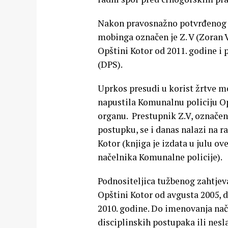
Nakon pravosnažno potvrđenog zl
mobinga označen je Z. V (Zoran 
Opštini Kotor od 2011. godine i 
(DPS).
Uprkos presudi u korist žrtve mob
napustila Komunalnu policiju O
organu. Prestupnik Z.V, označ
postupku, se i danas nalazi na 
Kotor (knjiga je izdata u julu ov
načelnika Komunalne policije).
Podnositeljica tužbenog zahtjeva 
Opštini Kotor od avgusta 2005, 
2010. godine. Do imenovanja nače
disciplinskih postupaka ili nes