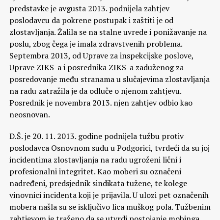
predstavke je avgusta 2013. podnijela zahtjev
poslodavcu da pokrene postupak i zaštiti je od
zlostavljanja. Žalila se na stalne uvrede i ponižavanje na
poslu, zbog čega je imala zdravstvenih problema.
Septembra 2013, od Uprave za inspekcijske poslove,
Uprave ZIKS-a i posrednika ZIKS-a zaduženog za
posredovanje među stranama u slučajevima zlostavljanja
na radu zatražila je da odluče o njenom zahtjevu.
Posrednik je novembra 2013. njen zahtjev odbio kao
neosnovan.
D.Š. je 20. 11. 2013. godine podnijela tužbu protiv
poslodavca Osnovnom sudu u Podgorici, tvrdeći da su joj
incidentima zlostavljanja na radu ugroženi lični i
profesionalni integritet. Kao moberi su označeni
nadređeni, predsjednik sindikata tužene, te kolege
vinovnici incidenta koji je prijavila. U ulozi pet označenih
mobera našla su se isključivo lica muškog pola. Tužbenim
zahtjevom je traženo da se utvrdi postojanje mobinga