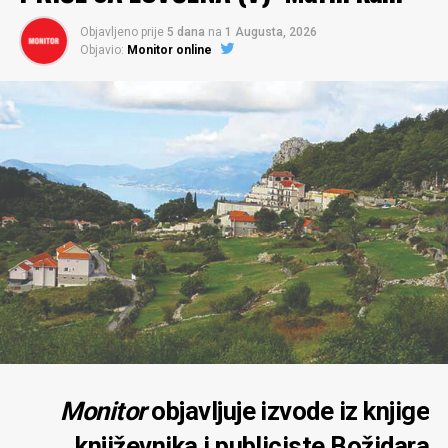
Objavljeno prije
5 dana
na
1 Augusta, 2026
Objavio:
Monitor online
Monitor
objavljuje izvode iz knjige
književnika i publiciste Božidara