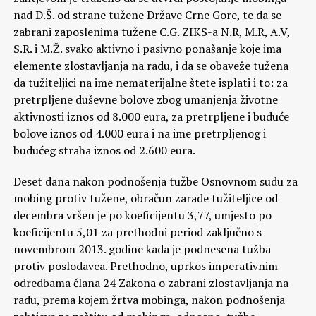
nad D.Š. od strane tužene Države Crne Gore, te da se
zabrani zaposlenima tužene C.G. ZIKS-a N.R, M.R, A.V,
S.R. i M.Ž. svako aktivno i pasivno ponašanje koje ima
elemente zlostavljanja na radu, i da se obaveže tužena
da tužiteljici na ime nematerijalne štete isplati i to: za
pretrpljene duševne bolove zbog umanjenja životne
aktivnosti iznos od 8.000 eura, za pretrpljene i buduće
bolove iznos od 4.000 eura i na ime pretrpljenog i
budućeg straha iznos od 2.600 eura.
Deset dana nakon podnošenja tužbe Osnovnom sudu za
mobing protiv tužene, obračun zarade tužiteljice od
decembra vršen je po koeficijentu 3,77, umjesto po
koeficijentu 5,01 za prethodni period zaključno s
novembrom 2013. godine kada je podnesena tužba
protiv poslodavca. Prethodno, uprkos imperativnim
odredbama člana 24 Zakona o zabrani zlostavljanja na
radu, prema kojem žrtva mobinga, nakon podnošenja