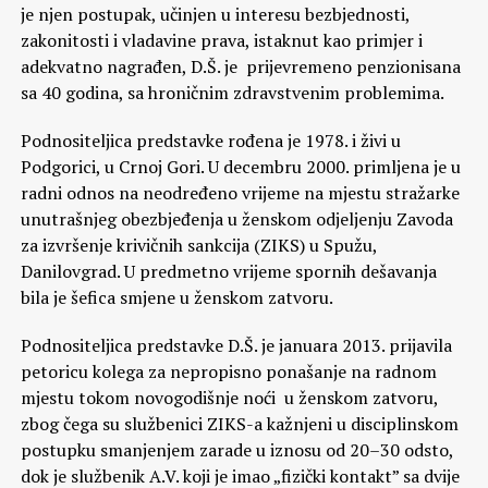
je njen postupak, učinjen u interesu bezbjednosti,
zakonitosti i vladavine prava, istaknut kao primjer i
adekvatno nagrađen, D.Š. je prijevremeno penzionisana
sa 40 godina, sa hroničnim zdravstvenim problemima.
Podnositeljica predstavke rođena je 1978. i živi u
Podgorici, u Crnoj Gori. U decembru 2000. primljena je u
radni odnos na neodređeno vrijeme na mjestu stražarke
unutrašnjeg obezbjeđenja u ženskom odjeljenju Zavoda
za izvršenje krivičnih sankcija (ZIKS) u Spužu,
Danilovgrad. U predmetno vrijeme spornih dešavanja
bila je šefica smjene u ženskom zatvoru.
Podnositeljica predstavke D.Š. je januara 2013. prijavila
petoricu kolega za nepropisno ponašanje na radnom
mjestu tokom novogodišnje noći u ženskom zatvoru,
zbog čega su službenici ZIKS-a kažnjeni u disciplinskom
postupku smanjenjem zarade u iznosu od 20–30 odsto,
dok je službenik A.V. koji je imao „fizički kontakt” sa dvije