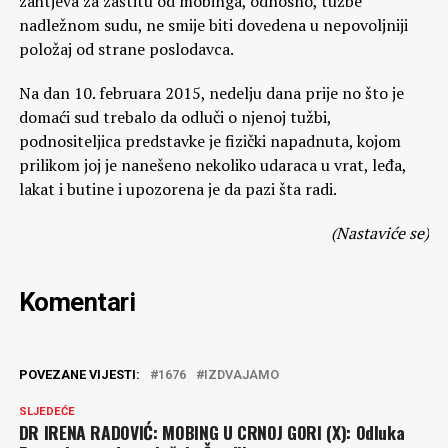
zahtjeva za zaštitu od mobinga, odnosno, tužbe
nadležnom sudu, ne smije biti dovedena u nepovoljniji
položaj od strane poslodavca.
Na dan 10. februara 2015, nedelju dana prije no što je
domaći sud trebalo da odluči o njenoj tužbi,
podnositeljica predstavke je fizički napadnuta, kojom
prilikom joj je nanešeno nekoliko udaraca u vrat, leđa,
lakat i butine i upozorena je da pazi šta radi.
(Nastaviće se)
Komentari
POVEZANE VIJESTI:
1676
IZDVAJAMO
SLJEDEĆE
DR IRENA RADOVIĆ: MOBING U CRNOJ GORI (X): Odluka