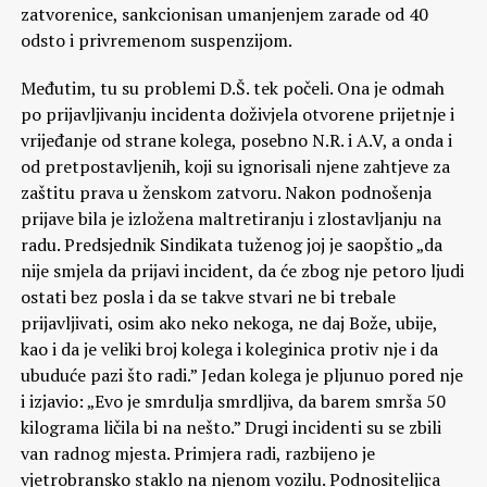
zatvorenice, sankcionisan umanjenjem zarade od 40
odsto i privremenom suspenzijom.
Međutim, tu su problemi D.Š. tek počeli. Ona je odmah
po prijavljivanju incidenta doživjela otvorene prijetnje i
vrijeđanje od strane kolega, posebno N.R. i A.V, a onda i
od pretpostavljenih, koji su ignorisali njene zahtjeve za
zaštitu prava u ženskom zatvoru. Nakon podnošenja
prijave bila je izložena maltretiranju i zlostavljanju na
radu. Predsjednik Sindikata tuženog joj je saopštio „da
nije smjela da prijavi incident, da će zbog nje petoro ljudi
ostati bez posla i da se takve stvari ne bi trebale
prijavljivati, osim ako neko nekoga, ne daj Bože, ubije,
kao i da je veliki broj kolega i koleginica protiv nje i da
ubuduće pazi što radi.” Jedan kolega je pljunuo pored nje
i izjavio: „Evo je smrdulja smrdljiva, da barem smrša 50
kilograma ličila bi na nešto.” Drugi incidenti su se zbili
van radnog mjesta. Primjera radi, razbijeno je
vjetrobransko staklo na njenom vozilu. Podnositeljica