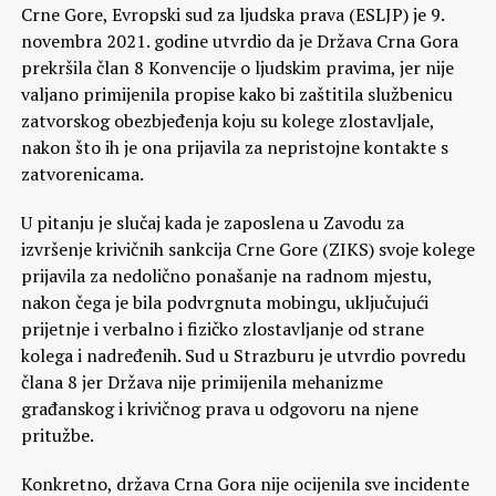
Crne Gore, Evropski sud za ljudska prava (ESLJP) je 9.
novembra 2021. godine utvrdio da je Država Crna Gora
prekršila član 8 Konvencije o ljudskim pravima, jer nije
valjano primijenila propise kako bi zaštitila službenicu
zatvorskog obezbjeđenja koju su kolege zlostavljale,
nakon što ih je ona prijavila za nepristojne kontakte s
zatvorenicama.
U pitanju je slučaj kada je zaposlena u Zavodu za
izvršenje krivičnih sankcija Crne Gore (ZIKS) svoje kolege
prijavila za nedolično ponašanje na radnom mjestu,
nakon čega je bila podvrgnuta mobingu, uključujući
prijetnje i verbalno i fizičko zlostavljanje od strane
kolega i nadređenih. Sud u Strazburu je utvrdio povredu
člana 8 jer Država nije primijenila mehanizme
građanskog i krivičnog prava u odgovoru na njene
pritužbe.
Konkretno, država Crna Gora nije ocijenila sve incidente