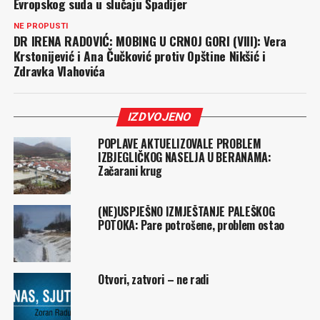
Evropskog suda u slučaju Špadijer
NE PROPUSTI
DR IRENA RADOVIĆ: MOBING U CRNOJ GORI (VIII): Vera
Krstonijević i Ana Čučković protiv Opštine Nikšić i
Zdravka Vlahovića
IZDVOJENO
POPLAVE AKTUELIZOVALE PROBLEM
IZBJEGLIČKOG NASELJA U BERANAMA:
Začarani krug
(NE)USPJEŠNO IZMJEŠTANJE PALEŠKOG
POTOKA: Pare potrošene, problem ostao
Otvori, zatvori – ne radi