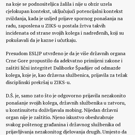
na koje se podnositeljica žalila i nije u obzir uzela
cjelokupan kontekst, uključujući potencijalni kontekst
zviždanja, kada je usljed prijave spornog ponašanja na
radu, zaposlena u ZIKS-u postala žrtva takvih
incidenata od strane svojih kolega i nadređenih, koji su
pokušavali da je kazne i ućutkaju.
Presudom ESLJP utvrđeno je da je više državnih organa
Crne Gore propustilo da adekvatno primijeni zakone i
zaštiti lični integritet Daliborke Špadijer od odmazde
kolega, koje je, kao državna službenica, prijavila za težak
disciplinski prekršaj u ZIKS-u.
D.Š. je, samo zato što je odgovorno prijavila nezakonito
ponašanje svojih kolega, državnih službenika u zatvoru,
u kontinuitetu doživljavala mobing. Nijedan državni
organ nije je zaštitio. Njeno iskustvo obeshrabruje
svakog poštenog građanina i državnog službenika od
prijavljivanja nezakonitog djelovanja drugih. Umjesto da