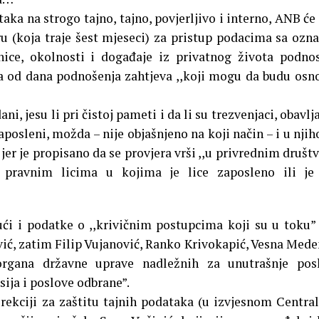
aka na strogo tajno, tajno, povjerljivo i interno, ANB će
ru (koja traje šest mjeseci) za pristup podacima sa oz
enice, okolnosti i događaje iz privatnog života podno
na od dana podnošenja zahtjeva ,,koji mogu da budu osn
ni, jesu li pri čistoj pameti i da li su trezvenjaci, obavlja
 zaposleni, možda – nije objašnjeno na koji način – i u nji
er je propisano da se provjera vrši ,,u privrednim društ
pravnim licima u kojima je lice zaposleno ili je 
ući i podatke o ,,krivičnim postupcima koji su u toku”
vić, zatim Filip Vujanović, Ranko Krivokapić, Vesna Mede
 organa državne uprave nadležnih za unutrašnje pos
sija i poslove odbrane”.
irekciji za zaštitu tajnih podataka (u izvjesnom Centr