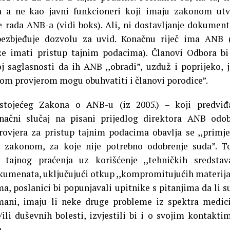
a a ne kao javni funkcioneri koji imaju zakonom ut
rada ANB-a (vidi boks). Ali, ni dostavljanje dokument
ezbjeđuje dozvolu za uvid. Konačnu riječ ima ANB (
 imati pristup tajnim podacima). Članovi Odbora bi
 saglasnosti da ih ANB ,,obradi”, uzduž i poprijeko, j
nom provjerom mogu obuhvatiti i članovi porodice”.
tojećeg Zakona o ANB-u (iz 2005.) – koji predviđ
inačni slučaj na pisani prijedlog direktora ANB odo
rovjera za pristup tajnim podacima obavlja se ,,prim
 zakonom, za koje nije potrebno odobrenje suda”. T
ajnog praćenja uz korišćenje ,,tehničkih sredstav
umenata, uključujući otkup ,,kompromitujućih materija
 poslanici bi popunjavali upitnike s pitanjima da li su
omani, imaju li neke druge probleme iz spektra medic
/ili duševnih bolesti, izvjestili bi i o svojim kontakti
ma…