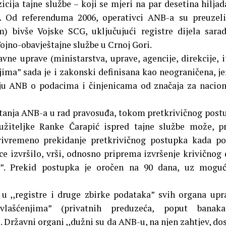
icija tajne službe – koji se mjeri na par desetina hiljad
. Od referenduma 2006, operativci ANB-a su preuzel
) bivše Vojske SCG, uključujući registre dijela sara
ojno-obavještajne službe u Crnoj Gori.
vne uprave (ministarstva, uprave, agencije, direkcije, it
jima” sada je i zakonski definisana kao neograničena, je
aju ANB o podacima i činjenicama od značaja za nacio
tanja ANB-a u rad pravosuđa, tokom pretkrivičnog post
žiteljke Ranke Čarapić ispred tajne službe može, p
rivremeno prekidanje pretkrivičnog postupka kada po
e izvršilo, vrši, odnosno priprema izvršenje krivičnog 
e”. Prekid postupka je oročen na 90 dana, uz moguć
u ,,registre i druge zbirke podataka” svih organa upr
lašćenjima” (privatnih preduzeća, poput banaka
Državni organi ,,dužni su da ANB-u, na njen zahtjev, do