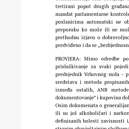
tretirani poput drugih građan
mandat parlamentarne kontrole 
poslanicima automatski ne ob
preporuku ko može ili ne može
prethodnu izjavu o dobrovoljnoj
predviđeno i da se ,,bezbjednos
PROVJERA: Mimo odredbe pos
prisluškivanje za svaki pojed
predsjednik Vrhovnog suda – p
sredstava i metoda propisanih
između ostalih, ANB metode t
dokumentovanje” i kupovina dok
Osim dokumenata o generalijama,
ili su još alkoholičari i nark
definisanih bolesti zavisnosti i
stranim obavještajnim služba