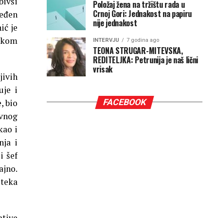
bivši
Položaj žena na tržištu rada u
Crnoj Gori: Jednakost na papiru
ređen
nije jednakost
ić je
ukom
INTERVJU
7 godina ago
TEONA STRUGAR-MITEVSKA,
REDITELJKA: Petrunija je naš lični
vrisak
jivih
uje i
FACEBOOK
, bio
avnog
kao i
nja i
i šef
ajno.
steka
ative