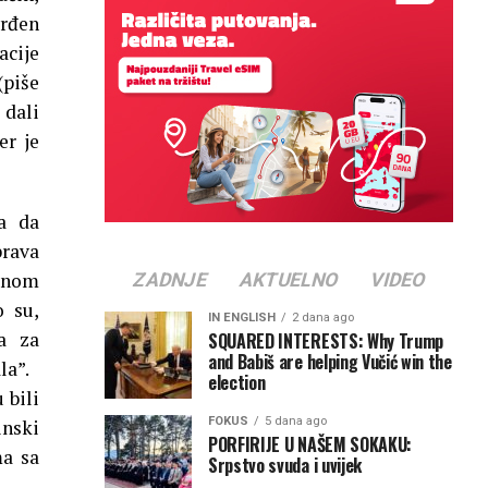
vrđen
acije
piše
 dali
er je
a da
brava
jenom
ZADNJE
AKTUELNO
VIDEO
o su,
IN ENGLISH
2 dana ago
a za
SQUARED INTERESTS: Why Trump
and Babiš are helping Vučić win the
la”.
election
 bili
FOKUS
5 dana ago
inski
PORFIRIJE U NAŠEM SOKAKU:
ma sa
Srpstvo svuda i uvijek