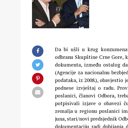
Da bi ušli u krug konzumenata
odbranu Skupštine Crne Gore, ka
dokumenta, između ostalog da 
(Agencije za nacionalnu bezbje
podataka, iz 2008.), obavjestio 
podnese izvještaj o radu. Pro
poslanici, članovi Odbora, tre
potpisivali izjave o obavezi č
zemalja u regionu poslanici im
juna, stari/novi predsjednik Odb
dokumentaciju radi dobijanja d