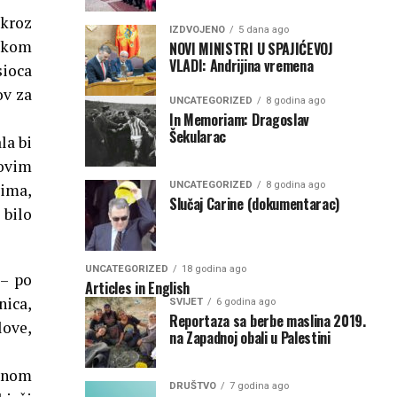
 kroz
IZDVOJENO
5 dana ago
nakom
NOVI MINISTRI U SPAJIĆEVOJ
VLADI: Andrijina vremena
sioca
ov za
UNCATEGORIZED
8 godina ago
In Memoriam: Dragoslav
Šekularac
la bi
hovim
UNCATEGORIZED
8 godina ago
vima,
Slučaj Carine (dokumentarac)
bilo
UNCATEGORIZED
18 godina ago
 – po
Articles in English
nica,
SVIJET
6 godina ago
Reportaza sa berbe maslina 2019.
love,
na Zapadnoj obali u Palestini
alnom
DRUŠTVO
7 godina ago