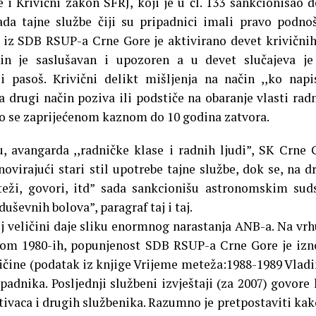
 i Krivični zakon SFRJ, koji je u čl. 133 sankcionisao d
ada tajne službe čiji su pripadnici imali pravo podno
. iz SDB RSUP-a Crne Gore je aktivirano devet krivičnih
nin je saslušavan i upozoren a u devet slučajeva j
i pasoš. Krivični delikt mišljenja na način ,,ko nap
 drugi način poziva ili podstiče na obaranje vlasti rad
sao se zaprijećenom kaznom do 10 godina zatvora.
avangarda ,,radničke klase i radnih ljudi”, SK Crne 
ovirajući stari stil upotrebe tajne službe, dok se, na d
 crteži, govori, itd” sada sankcionišu astronomskim su
uševnih bolova”, paragraf taj i taj.
j veličini daje sliku enormnog narastanja ANB-a. Na vr
nom 1980-ih, popunjenost SDB RSUP-a Crne Gore je izn
ičine (podatak iz knjige Vrijeme meteža:1988-1989 Vlad
padnika. Posljednji službeni izvještaji (za 2007) govore
ivaca i drugih službenika. Razumno je pretpostaviti kako