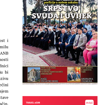
ost i
omilu
r ANB
nosti
dnici
ju bi
azivu
ećini
ajem
stave
ačin,