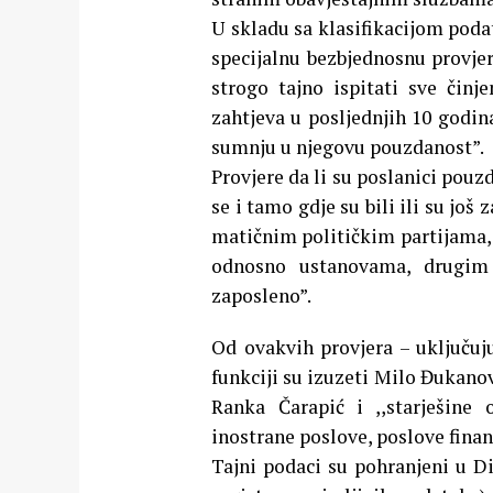
U skladu sa klasifikacijom podat
specijalnu bezbjednosnu provje
strogo tajno ispitati sve činj
zahtjeva u posljednjih 10 godi
sumnju u njegovu pouzdanost”.
Provjere da li su poslanici pouzda
se i tamo gdje su bili ili su još
matičnim političkim partijama, j
odnosno ustanovama, drugim 
zaposleno”.
Od ovakvih provjera – uključuj
funkciji su izuzeti Milo Đukano
Ranka Čarapić i ,,starješine
inostrane poslove, poslove finan
Tajni podaci su pohranjeni u D