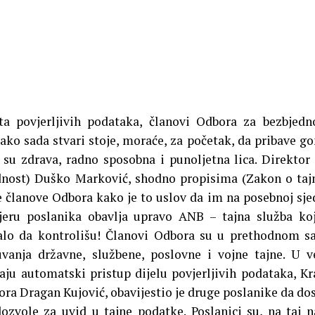
 povjerljivih podataka, članovi Odbora za bezbjedn
ko sada stvari stoje, moraće, za početak, da pribave g
su zdrava, radno sposobna i punoljetna lica. Direkto
dnost) Duško Marković, shodno propisima (Zakon o taj
je članove Odbora kako je to uslov da im na posebnoj sje
vjeru poslanika obavlja upravo ANB – tajna služba ko
balo da kontrolišu! Članovi Odbora su u prethodnom s
uvanja državne, službene, poslovne i vojne tajne. U v
aju automatski pristup dijelu povjerljivih podataka,
Kr
ora Dragan Kujović, obavijestio je druge poslanike da do
ozvole za uvid u tajne podatke. Poslanici su, na taj n