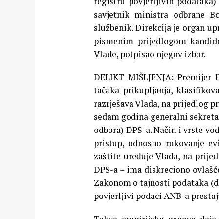
registru povjerljivih podataka)
savjetnik ministra odbrane Bo
službenik. Direkcija je organ u
pismenim prijedlogom kandido
Vlade, potpisao njegov izbor.
DELIKT MIŠLJENJA: Premijer Đ
tačaka prikupljanja, klasifiko
razrješava Vlada, na prijedlog pr
sedam godina generalni sekreta
odbora) DPS-a. Način i vrste vođ
pristup, odnosno rukovanje evi
zaštite uređuje Vlada, na prije
DPS-a – ima diskreciono ovlašćen
Zakonom o tajnosti podataka (da 
povjerljivi podaci ANB-a prestaj
Takva empirijska osnova daje