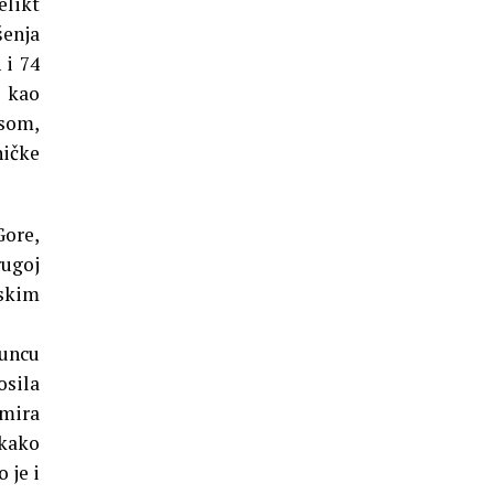
elikt
šenja
 i 74
e kao
isom,
ničke
Gore,
rugoj
dskim
huncu
osila
imira
 kako
 je i