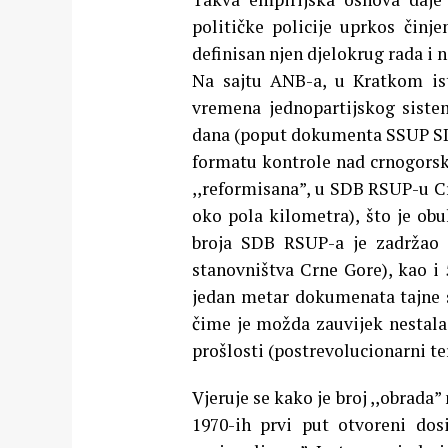
političke policije uprkos činj
definisan njen djelokrug rada i 
Na sajtu ANB-a, u Kratkom ist
vremena jednopartijskog siste
dana (poput dokumenta SSUP SDB, 
formatu kontrole nad crnogorsk
,,reformisana”, u SDB RSUP-u C
oko pola kilometra), što je ob
broja SDB RSUP-a je zadržao 1
stanovništva Crne Gore), kao i 
jedan metar dokumenata tajne s
čime je možda zauvijek nestal
prošlosti (postrevolucionarni ter
Vjeruje se kako je broj ,,obrada”
1970-ih prvi put otvoreni dosi