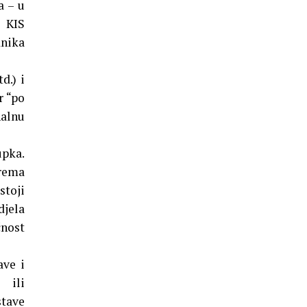
a – u
i KIS
dnika
d.) i
r “po
nalnu
upka.
rema
stoji
djela
nost
ave i
 ili
stave