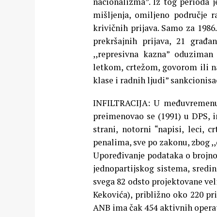
nacionalizma”. Iz tog perioda je
mišljenja, omiljeno područje r
krivičnih prijava. Samo za 1986
prekršajnih prijava, 21 građa
,,represivna kazna” oduziman 
letkom, crtežom, govorom ili na
klase i radnih ljudi” sankcioni
INFILTRACIJA: U međuvremenu, 
preimenovao se (1991) u DPS, in
strani, notorni “napisi, leci,
penalima, sve po zakonu, zbog ,,d
Upoređivanje podataka o brojno
jednopartijskog sistema, sredi
svega 82 odsto projektovane vel
Kekovića), približno oko 220 pri
ANB ima čak 454 aktivnih operat