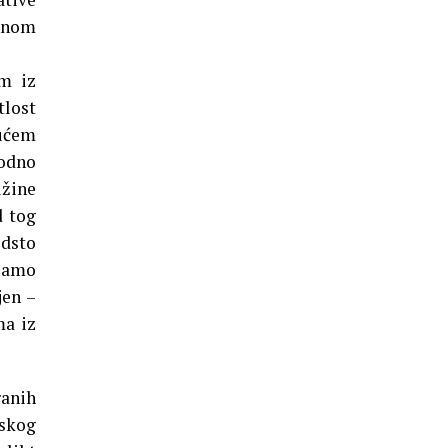
konom
om iz
tlost
jućem
vodno
užine
d tog
odsto
 Samo
jen –
ma iz
ranih
rskog