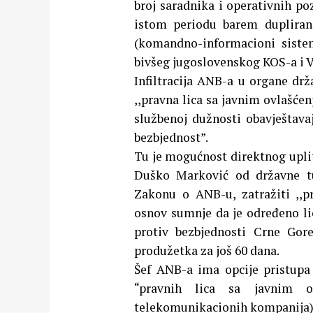
broj saradnika i operativnih poz
istom periodu barem dupliran
(komandno-informacioni sistem
bivšeg jugoslovenskog KOS-a i V
Infiltracija ANB-a u organe drža
,,pravna lica sa javnim ovlašćen
službenoj dužnosti obavještav
bezbjednost”.
Tu je mogućnost direktnog upli
Duško Marković od državne tu
Zakonu o ANB-u, zatražiti ,,p
osnov sumnje da je određeno lic
protiv bezbjednosti Crne Gor
produžetka za još 60 dana.
Šef ANB-a ima opcije pristupa 
“pravnih lica sa javnim ov
telekomunikacionih kompanija). 