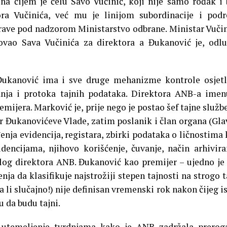
 na čijem je čelu Savo Vučinić, koji nije samo rođak i 
ra Vučinića, već mu je linijom subordinacije i pod
prave pod nadzorom Ministarstvo odbrane. Ministar Vučin
vao Sava Vučinića za direktora a Đukanović je, odl
ukanović ima i sve druge mehanizme kontrole osjetl
vanja i protoka tajnih podataka. Direktora ANB-a imen
emijera. Marković je, prije nego je postao šef tajne službe
r Đukanovićeve Vlade, zatim poslanik i član organa (Gl
enja evidencija, registara, zbirki podataka o ličnostima 
dencijama, njihovo korišćenje, čuvanje, način arhivira
dlog direktora ANB. Đukanović kao premijer – ujedno je 
ja da klasifikuje najstrožiji stepen tajnosti na strogo t
li slučajno!) nije definisan vremenski rok nakon čijeg i
u da budu tajni.
 utemeljenje tvrdnjama kako je ANB zadržala prerog