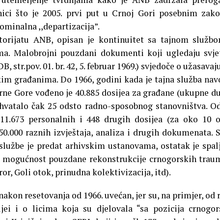
enici što je 2005. prvi put u Crnoj Gori posebnim za
nominalna ,,departizacija”.
orijatu ANB, opisan je kontinuitet sa tajnom služb
ma. Malobrojni pouzdani dokumenti koji ugledaju svje
str.pov. 01. br. 42, 5. februar 1969.) svjedoče o užasava
im građanima. Do 1966, godini kada je tajna služba na
rne Gore vođeno je 40.885 dosijea za građane (ukupne d
uhvatalo čak 25 odsto radno-sposobnog stanovništva. O
1.673 personalnih i 448 drugih dosijea (za oko 10 
50.000 raznih izvještaja, analiza i drugih dokumenata.
lužbe je predat arhivskim ustanovama, ostatak je spal
a mogućnost pouzdane rekonstrukcije crnogorskih trau
or, Goli otok, prinudna kolektivizacija, itd).
 nakon resetovanja od 1966. uvećan, jer su, na primjer, od 
jei i o licima koja su djelovala “sa pozicija crnogo