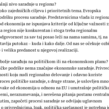
nji nivo saradnje u regionu?
o zajedničkih ciljeva i prioritetnih tema. Evropska
podršku procesu saradnje. Predstavnicima vlada iz region
od ekonomija ne ispunjava kriterije od ključne važnosti 
da region nije konkurentan i stoga treba regionalnu
odgovornost za sav taj posao leži na nama samima, tj. na
vlja putokaz – kuda i kako dalje. Od nas se očekuje ozbi
i velika predanost u njegovoj realizaciji.
bolje sarađuju na političkom ili na ekonomskom planu?
ičke podrške nema značajne ekonomske saradnje. Privred
nosti koju nudi regionalno delovanje i odavno koriste
roces političke saradnje, s druge strane, je uslovljen mn
 svake od ekonomija u odnosu na EU i unutrašnje političk
blemi, nerazumevanja, i nerešena pitanja postanu central
đutim, započeti procesi saradnje se odvijaju uglavnom
o privrednicima. Ipak, politička saglasnost je potrebna j