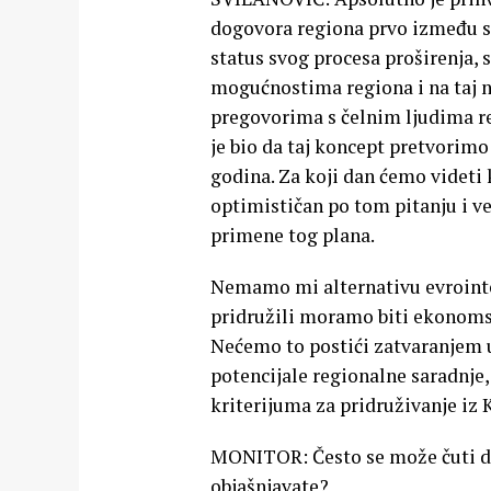
dogovora regiona prvo između se
status svog procesa proširenja, 
mogućnostima regiona i na taj 
pregovorima s čelnim ljudima re
je bio da taj koncept pretvorimo
godina. Za koji dan ćemo videti
optimističan po tom pitanju i v
primene tog plana.
Nemamo mi alternativu evrointeg
pridružili moramo biti ekonomski
Nećemo to postići zatvaranjem 
potencijale regionalne saradnje, 
kriterijuma za pridruživanje iz
MONITOR: Često se može čuti da
objašnjavate?