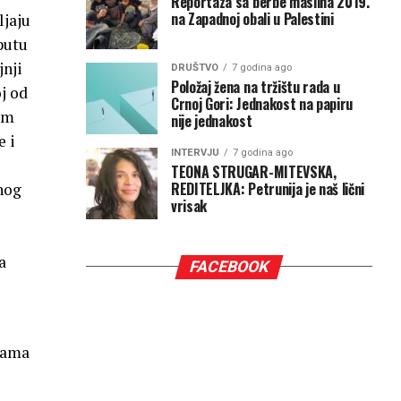
Reportaza sa berbe maslina 2019.
na Zapadnoj obali u Palestini
ljaju
 putu
jnji
DRUŠTVO
7 godina ago
Položaj žena na tržištu rada u
j od
Crnoj Gori: Jednakost na papiru
im
nije jednakost
e i
INTERVJU
7 godina ago
TEONA STRUGAR-MITEVSKA,
REDITELJKA: Petrunija je naš lični
vnog
vrisak
a
FACEBOOK
jama