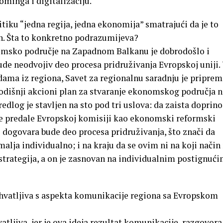
ominga i digitalizaciju.
iku “jedna regija, jedna ekonomija” smatrajući da je to
n. Šta to konkretno podrazumijeva?
sko područje na Zapadnom Balkanu je dobrodošlo i
e neodvojiv deo procesa pridruživanja Evropskoj uniji.
dama iz regiona, Savet za regionalnu saradnju je priprem
odišnji akcioni plan za stvaranje ekonomskog područja n
log je stavljen na sto pod tri uslova: da zaista doprino
ve predale Evropskoj komisiji kao ekonomski reformski
 dogovara bude deo procesa pridruživanja, što znači da
alja individualno; i na kraju da se ovim ni na koji način
 strategija, a on je zasnovan na individualnim postignuć
ihvatljiva s aspekta komunikacije regiona sa Evropskom
ljiva, jer je ova ideja rezultat komunikacije, razgovora