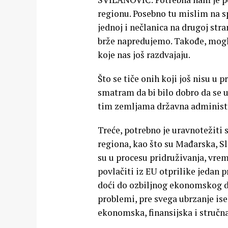
regionu. Posebno tu mislim na s
jednoj i nečlanica na drugoj str
brže napredujemo. Takođe, mogl
koje nas još razdvajaju.
Što se tiče onih koji još nisu u 
smatram da bi bilo dobro da se ur
tim zemljama državna administra
Treće, potrebno je uravnotežiti 
regiona, kao što su Mađarska, Sl
su u procesu pridruživanja, vre
povlačiti iz EU otprilike jedan 
doći do ozbiljnog ekonomskog di
problemi, pre svega ubrzanje is
ekonomska, finansijska i struč