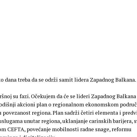
 dana treba da se održi samit lidera Zapadnog Balkana.
noj su fazi. Očekujem da će se lideri Zapadnog Balkana
egodišnji akcioni plan o regionalnom ekonomskom područ
 povezanost regiona. Plan sadrži četiri elementa i predv
uslugama unutar regiona, uklanjanje carinskih barijera, s
om CEFTA, povećanje mobilnosti radne snage, reformu