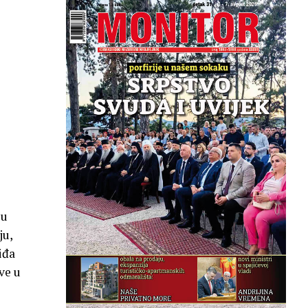
 u
ju,
iđa
ve u