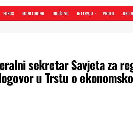
FOKUS
MONITORING
DRUŠTVO
INTERVJU
PROFIL
OKO 
eralni sekretar Savjeta za re
ogovor u Trstu o ekonomskoj