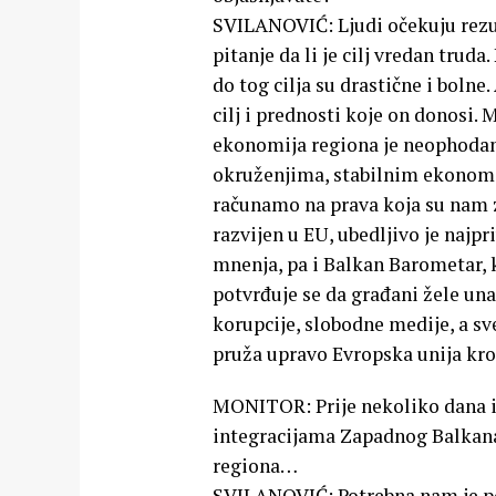
SVILANOVIĆ: Ljudi očekuju rezult
pitanje da li je cilj vredan trud
do tog cilja su drastične i bolne
cilj i prednosti koje on donosi.
ekonomija regiona je neophodan,
okruženjima, stabilnim ekonomi
računamo na prava koja su nam
razvijen u EU, ubedljivo je najpr
mnenja, pa i Balkan Barometar, k
potvrđuje se da građani žele una
korupcije, slobodne medije, a s
pruža upravo Evropska unija kro
MONITOR: Prije nekoliko dana izj
integracijama Zapadnog Balkana
regiona…
SVILANOVIĆ: Potrebna nam je pod