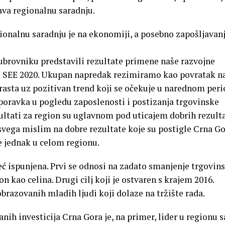
ava regionalnu saradnju.
nalnu saradnju je na ekonomiji, a posebno zapošljavanj
rovniku predstavili rezultate primene naše razvojne
pu SEE 2020. Ukupan napredak rezimiramo kao povratak n
rasta uz pozitivan trend koji se očekuje u narednom peri
poravka u pogledu zaposlenosti i postizanja trgovinske
ltati za region su uglavnom pod uticajem dobrih rezult
svega mislim na dobre rezultate koje su postigle Crna Go
je jednak u celom regionu.
već ispunjena. Prvi se odnosi na zadato smanjenje trgovin
on kao celina. Drugi cilj koji je ostvaren s krajem 2016.
brazovanih mladih ljudi koji dolaze na tržište rada.
nih investicija Crna Gora je, na primer, lider u regionu s