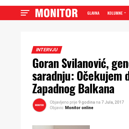
GLAVNA
KOLUMNE
INTERVJU
Goran Svilanović, gen
saradnju: Očekujem d
Zapadnog Balkana
Objavljeno prije
9 godina
na
7 Jula, 2017
Objavio:
Monitor online