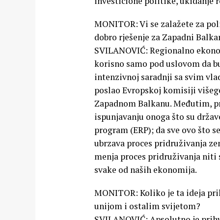
investicione politike, ukidanje r
MONITOR: Vi se zalažete za polit
dobro rješenje za Zapadni Balka
SVILANOVIĆ: Regionalno ekonom
korisno samo pod uslovom da bud
intenzivnoj saradnji sa svim vla
poslao Evropskoj komisiji višeg
Zapadnom Balkanu. Međutim, pred
ispunjavanju onoga što su drža
program (ERP); da sve ovo što se
ubrzava proces pridruživanja zem
menja proces pridruživanja niti
svake od naših ekonomija.
MONITOR: Koliko je ta ideja pr
unijom i ostalim svijetom?
SVILANOVIĆ: Apsolutno je prihvat