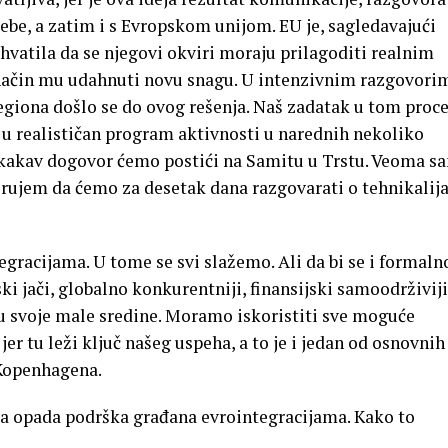
be, a zatim i s Evropskom unijom. EU je, sagledavajući
shvatila da se njegovi okviri moraju prilagoditi realnim
način mu udahnuti novu snagu. U intenzivnim razgovorim
giona došlo se do ovog rešenja. Naš zadatak u tom proc
 u realističan program aktivnosti u narednih nekoliko
 kakav dogovor ćemo postići na Samitu u Trstu. Veoma s
erujem da ćemo za desetak dana razgovarati o tehnikali
racijama. U tome se svi slažemo. Ali da bi se i formaln
 jači, globalno konkurentniji, finansijski samoodrživiji
u svoje male sredine. Moramo iskoristiti sve moguće
jer tu leži ključ našeg uspeha, a to je i jedan od osnovnih
 Kopenhagena.
 opada podrška građana evrointegracijama. Kako to