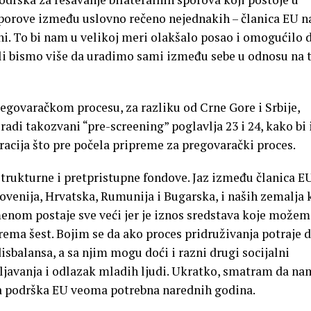
porove između uslovno rečeno nejednakih – članica EU n
ani. To bi nam u velikoj meri olakšalo posao i omogućilo 
i bismo više da uradimo sami između sebe u odnosu na
pregovaračkom procesu, za razliku od Crne Gore i Srbije,
adi takozvani “pre-screening” poglavlja 23 i 24, kako bi 
cija što pre počela pripreme za pregovarački proces.
strukturne i pretpristupne fondove. Jaz između članica EU
ovenija, Hrvatska, Rumunija i Bugarska, i naših zemalja 
menom postaje sve veći jer je iznos sredstava koje može
prema šest. Bojim se da ako proces pridruživanja potraje d
sbalansa, a sa njim mogu doći i razni drugi socijalni
eljavanja i odlazak mladih ljudi. Ukratko, smatram da na
na podrška EU veoma potrebna narednih godina.