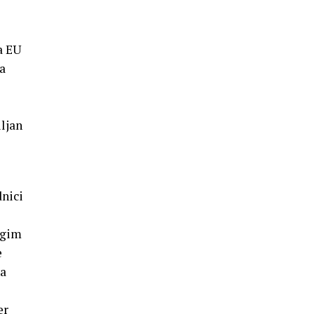
a EU
za
ljan
nici
ogim
e
na
er