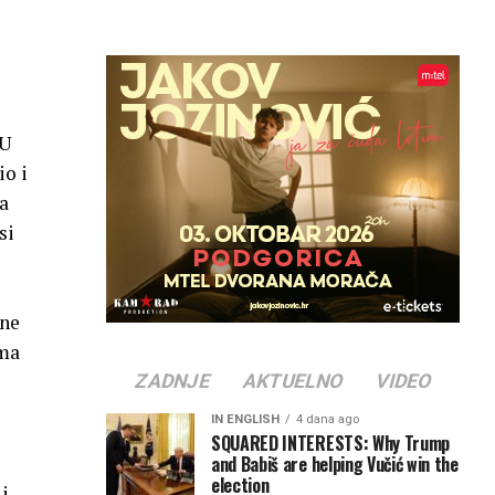
 U
io i
a
si
 ne
ima
ZADNJE
AKTUELNO
VIDEO
IN ENGLISH
4 dana ago
SQUARED INTERESTS: Why Trump
and Babiš are helping Vučić win the
election
 i