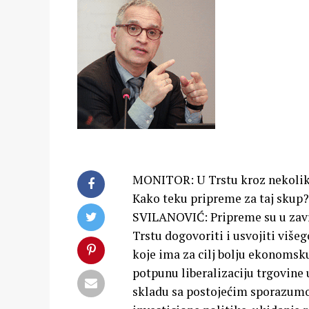
MONITOR: U Trstu kroz nekoliko
Kako teku pripreme za taj skup?
SVILANOVIĆ: Pripreme su u završ
Trstu dogovoriti i usvojiti viš
koje ima za cilj bolju ekonomsku
potpunu liberalizaciju trgovine 
skladu sa postojećim sporazum