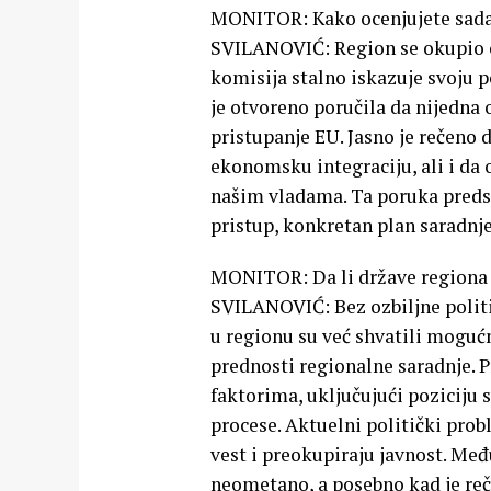
MONITOR: Kako ocenjujete sadaš
SVILANOVIĆ: Region se okupio ok
komisija stalno iskazuje svoju 
je otvoreno poručila da nijedna 
pristupanje EU. Jasno je rečeno 
ekonomsku integraciju, ali i da 
našim vladama. Ta poruka predsta
pristup, konkretan plan saradnje 
MONITOR: Da li države regiona 
SVILANOVIĆ: Bez ozbiljne polit
u regionu su već shvatili moguć
prednosti regionalne saradnje. P
faktorima, uključujući poziciju
procese. Aktuelni politički pro
vest i preokupiraju javnost. Me
neometano, a posebno kad je reč 