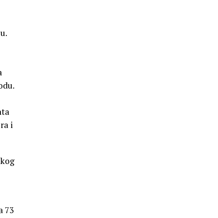
u.
a
odu.
ata
ra i
skog
a 73