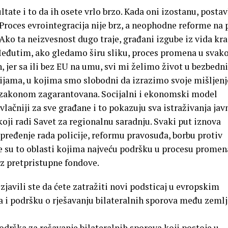
ate i to da ih osete vrlo brzo. Kada oni izostanu, postav
a. Proces evrointegracija nije brz, a neophodne reforme na
. Ako ta neizvesnost dugo traje, građani izgube iz vida kra
 Međutim, ako gledamo širu sliku, proces promena u svako
 jer sa ili bez EU na umu, svi mi želimo život u bezbedn
jama, u kojima smo slobodni da izrazimo svoje mišljenj
 zakonom zagarantovana. Socijalni i ekonomski model
ivlačniji za sve građane i to pokazuju sva istraživanja ja
oji radi Savet za regionalnu saradnju. Svaki put iznova
pređenje rada policije, reformu pravosuđa, borbu protiv
ve su to oblasti kojima najveću podršku u procesu promen
z pretpristupne fondove.
avili ste da ćete zatražiti novi podsticaj u evropskim
 i podršku o rješavanju bilateralnih sporova među zeml
rška za rešavanje bilateralnih sporova koji postoje u