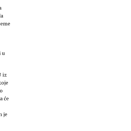
a
da
 teme
i u
 iz
koje
mo
a će
m je