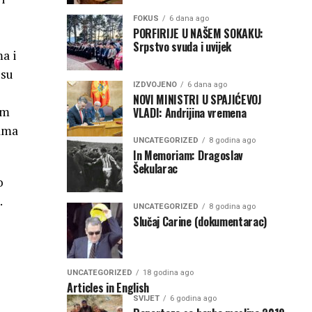
FOKUS
6 dana ago
PORFIRIJE U NAŠEM SOKAKU:
Srpstvo svuda i uvijek
a i
esu
IZDVOJENO
6 dana ago
NOVI MINISTRI U SPAJIĆEVOJ
am
VLADI: Andrijina vremena
jama
UNCATEGORIZED
8 godina ago
In Memoriam: Dragoslav
Šekularac
o
.
UNCATEGORIZED
8 godina ago
Slučaj Carine (dokumentarac)
UNCATEGORIZED
18 godina ago
Articles in English
SVIJET
6 godina ago