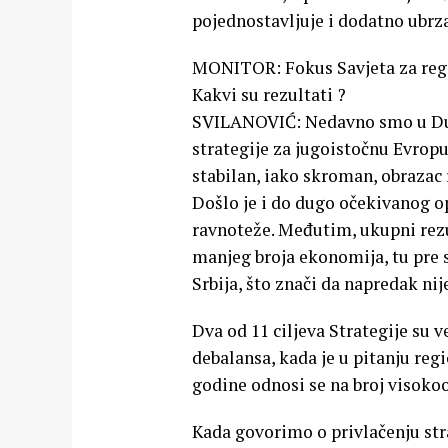
pojednostavljuje i dodatno ubrz
MONITOR: Fokus Savjeta za regio
Kakvi su rezultati ?
SVILANOVIĆ: Nedavno smo u Dub
strategije za jugoistočnu Evro
stabilan, iako skroman, obrazac 
Došlo je i do dugo očekivanog o
ravnoteže. Međutim, ukupni rezu
manjeg broja ekonomija, tu pre 
Srbija, što znači da napredak ni
Dva od 11 ciljeva Strategije su 
debalansa, kada je u pitanju regi
godine odnosi se na broj visokoo
Kada govorimo o privlačenju stra