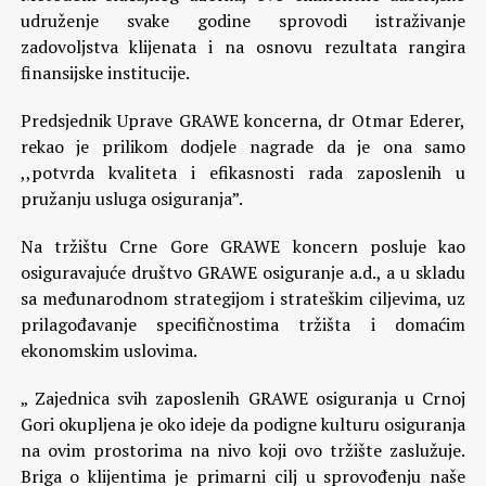
udruženje svake godine sprovodi istraživanje
zadovoljstva klijenata i na osnovu rezultata rangira
finansijske institucije.
Predsjednik Uprave GRAWE koncerna, dr Otmar Ederer,
rekao je prilikom dodjele nagrade da je ona samo
,,potvrda kvaliteta i efikasnosti rada zaposlenih u
pružanju usluga osiguranja”.
Na tržištu Crne Gore GRAWE koncern posluje kao
osiguravajuće društvo GRAWE osiguranje a.d., a u skladu
sa međunarodnom strategijom i strateškim ciljevima, uz
prilagođavanje specifičnostima tržišta i domaćim
ekonomskim uslovima.
„ Zajednica svih zaposlenih GRAWE osiguranja u Crnoj
Gori okupljena je oko ideje da podigne kulturu osiguranja
na ovim prostorima na nivo koji ovo tržište zaslužuje.
Briga o klijentima je primarni cilj u sprovođenju naše