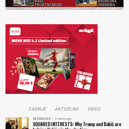
ZADNJE
AKTUELNO
VIDEO
IN ENGLISH
6 dana ago
SQUARED INTERESTS: Why Trump and Babiš are