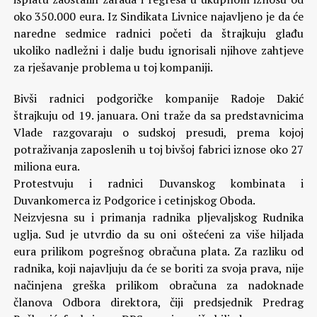
oko 350.000 eura. Iz Sindikata Livnice najavljeno je da će
naredne sedmice radnici početi da štrajkuju glađu
ukoliko nadležni i dalje budu ignorisali njihove zahtjeve
za rješavanje problema u toj kompaniji.
Bivši radnici podgoričke kompanije Radoje Dakić
štrajkuju od 19. januara. Oni traže da sa predstavnicima
Vlade razgovaraju o sudskoj presudi, prema kojoj
potraživanja zaposlenih u toj bivšoj fabrici iznose oko 27
miliona eura.
Protestvuju i radnici Duvanskog kombinata i
Duvankomerca iz Podgorice i cetinjskog Oboda.
Neizvjesna su i primanja radnika pljevaljskog Rudnika
uglja. Sud je utvrdio da su oni oštećeni za više hiljada
eura prilikom pogrešnog obračuna plata. Za razliku od
radnika, koji najavljuju da će se boriti za svoja prava, nije
načinjena greška prilikom obračuna za nadoknade
članova Odbora direktora, čiji predsjednik Predrag