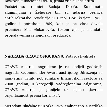
Bošković, funkcioner DPS-a, prima više hiljada erura.
Podsjetimo: radnici Radoja Dakića, Kombinata
aluminijuma i Željezare bili su udarna pesnica
antibirokratske revolucije u Crnoj Gori krajem 1988.
godine i početkom 1989, koja je na vlast dovela
premijera Mila Đukanovića, tokom čijih je mandata
propala većina crnogorskih preduzeća.
NAGRADA GRAVE OSIGURANJU
Potvrda kvaliteta
GRAWE Austrija nagrađeno je na dodjeli godišnjih
nagrada Recommender-Award austrijskog Udruženja za
marketing. Titulu pobjednika u finansijskom sektoru za
2008. godinu, u kategoriji Nadregionalna osiguranja,
GRAWE Austrija je ponijelo uz ocjenu ,,izvrsna
orijentisanost prema korisniku”.
Metodom slučajnog uzorka, ovo eminentno austrijsko