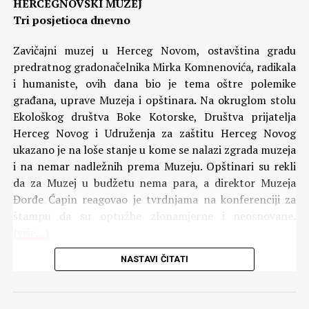
HERCEGNOVSKI MUZEJ
Tri posjetioca dnevno
Zavičajni muzej u Herceg Novom, ostavština gradu
predratnog gradonačelnika Mirka Komnenovića, radikala
i humaniste, ovih dana bio je tema oštre polemike
građana, uprave Muzeja i opštinara. Na okruglom stolu
Ekološkog društva Boke Kotorske, Društva prijatelja
Herceg Novog i Udruženja za zaštitu Herceg Novog
ukazano je na loše stanje u kome se nalazi zgrada muzeja
i na nemar nadležnih prema Muzeju. Opštinari su rekli
da za Muzej u budžetu nema para, a direktor Muzeja
Đorđe Ćapin reagovao je tvrdnjama na konferenciji za
štampu da su optužbe zlonamjerne i neosnovane.
(više…)
NASTAVI ČITATI
Komentari