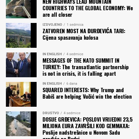
NEW HIGHWAYS LEAD MOUNTAIN
COUNTRIES TO THE GLOBAL ECONOMY: We
are all closer
IZDVOJENO
1 sedmica
ZATVOREN MOST NA ĐURĐEVIĆA TARI:
Cijena spasavanja kolosa
IN ENGLISH
4 sedmice
MESSAGES OF THE NATO SUMMIT IN
TURKEY: The transatlantic partnership
is not in crisis, it is falling apart
IN ENGLISH
6 dana
SQUARED INTERESTS: Why Trump and
Babiš are helping Vučić win the election
DRUŠTVO
4 sedmice
DOSIJE GRĐEVICA: POSLOVI VRIJEDNI 23,5
MILIONA EURA ZAVRŠILI KOD GEMMAXA:
Poslije nadstrešnice u Novom Sadu
gradiće po Budvi