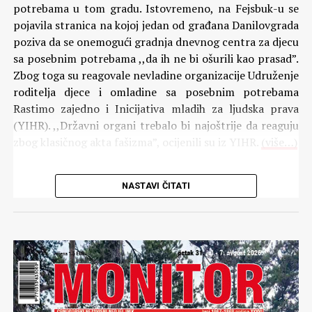
potrebama u tom gradu. Istovremeno, na Fejsbuk-u se
pojavila stranica na kojoj jedan od građana Danilovgrada
poziva da se onemogući gradnja dnevnog centra za djecu
sa posebnim potrebama ,,da ih ne bi ošurili kao prasad”.
Zbog toga su reagovale nevladine organizacije Udruženje
roditelja djece i omladine sa posebnim potrebama
Rastimo zajedno i Inicijativa mladih za ljudska prava
(YIHR). ,,Državni organi trebalo bi najoštrije da reaguju
zbog klasičnog akta fašizma”, ocijenili su iz YIHR.
(više…)
Komentari
NASTAVI ČITATI