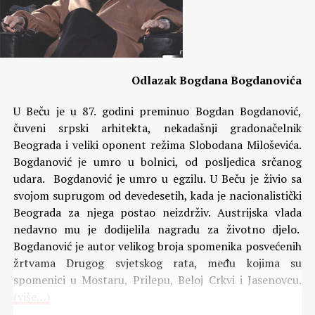
Odlazak Bogdana Bogdanovića
U Beču je u 87. godini preminuo Bogdan Bogdanović,
čuveni srpski arhitekta, nekadašnji gradonačelnik
Beograda i veliki oponent režima Slobodana Miloševića.
Bogdanović je umro u bolnici, od posljedica srčanog
udara. Bogdanović je umro u egzilu. U Beču je živio sa
svojom suprugom od devedesetih, kada je nacionalistički
Beograda za njega postao neizdrživ. Austrijska vlada
nedavno mu je dodijelila nagradu za životno djelo.
Bogdanović je autor velikog broja spomenika posvećenih
žrtvama Drugog svjetskog rata, među kojima su
spomenici u Mostaru, Prilepu, Beloj Crkvi i Jasenovcu.
(više…)