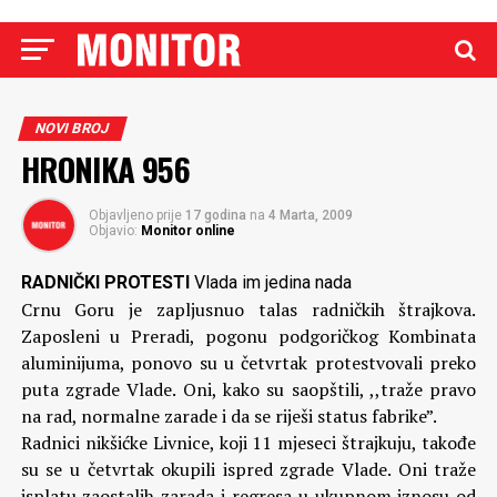
NOVI BROJ
HRONIKA 956
Objavljeno prije
17 godina
na
4 Marta, 2009
Objavio:
Monitor online
RADNIČKI PROTESTI
Vlada im jedina nada
Crnu Goru je zapljusnuo talas radničkih štrajkova.
Zaposleni u Preradi, pogonu podgoričkog Kombinata
aluminijuma, ponovo su u četvrtak protestvovali preko
puta zgrade Vlade. Oni, kako su saopštili, ,,traže pravo
na rad, normalne zarade i da se riješi status fabrike”.
Radnici nikšićke Livnice, koji 11 mjeseci štrajkuju, takođe
su se u četvrtak okupili ispred zgrade Vlade. Oni traže
isplatu zaostalih zarada i regresa u ukupnom iznosu od