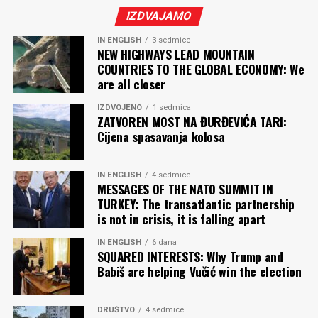
IZDVAJAMO
IN ENGLISH
3 sedmice
NEW HIGHWAYS LEAD MOUNTAIN
COUNTRIES TO THE GLOBAL ECONOMY: We
are all closer
IZDVOJENO
1 sedmica
ZATVOREN MOST NA ĐURĐEVIĆA TARI:
Cijena spasavanja kolosa
IN ENGLISH
4 sedmice
MESSAGES OF THE NATO SUMMIT IN
TURKEY: The transatlantic partnership
is not in crisis, it is falling apart
IN ENGLISH
6 dana
SQUARED INTERESTS: Why Trump and
Babiš are helping Vučić win the election
DRUŠTVO
4 sedmice