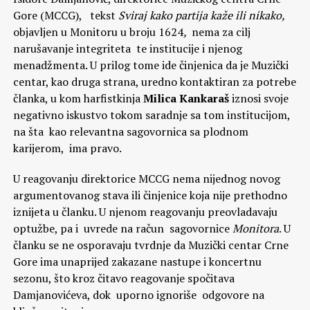
Gore (MCCG), tekst
Sviraj kako partija kaže ili nikako,
objavljen u Monitoru u broju 1624
,
nema za cilj
narušavanje integriteta te institucije i njenog
menadžmenta. U prilog tome ide činjenica da je Muzički
centar, kao druga strana, uredno kontaktiran za potrebe
članka, u kom harfistkinja
Milica Kankaraš
iznosi svoje
negativno iskustvo tokom saradnje sa tom institucijom,
na šta kao relevantna sagovornica sa plodnom
karijerom, ima pravo.
U reagovanju direktorice MCCG nema nijednog novog
argumentovanog stava ili činjenice koja nije prethodno
iznijeta u članku. U njenom reagovanju preovladavaju
optužbe, pa i uvrede na račun sagovornice
Monitora
. U
članku se ne osporavaju tvrdnje da Muzički centar Crne
Gore ima unaprijed zakazane nastupe i koncertnu
sezonu, što kroz čitavo reagovanje spočitava
Damjanovićeva, dok uporno ignoriše odgovore na