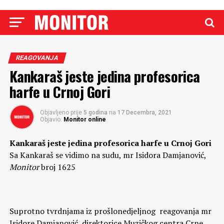
REAGOVANJA
Kankaraš jeste jedina profesorica
harfe u Crnoj Gori
Objavljeno prije
5 godina
na
17 Decembra, 2021
Objavio:
Monitor online
Kankaraš jeste jedina profesorica harfe u Crnoj Gori
Sa Kankaraš se vidimo na sudu, mr Isidora Damjanović,
Monitor
broj 1625
Suprotno tvrdnjama iz prošlonedjeljnog reagovanja mr
Isidore Damjanović, direktorice Muzičkog centra Crne