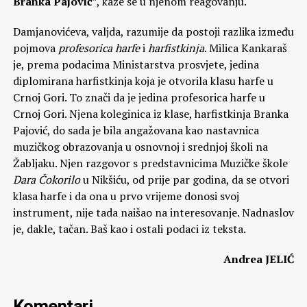
Branka Pajović
”, kaže se u njenom reagovanju.
Damjanovićeva, valjda, razumije da postoji razlika između
pojmova
profesorica harfe
i
harfistkinja
. Milica Kankaraš
je, prema podacima Ministarstva prosvjete, jedina
diplomirana harfistkinja koja je otvorila klasu harfe u
Crnoj Gori. To znači da je jedina profesorica harfe u
Crnoj Gori. Njena koleginica iz klase, harfistkinja Branka
Pajović, do sada je bila angažovana kao nastavnica
muzičkog obrazovanja u osnovnoj i srednjoj školi na
Žabljaku. Njen razgovor s predstavnicima Muzičke škole
Dara Čokorilo
u Nikšiću, od prije par godina, da se otvori
klasa harfe i da ona u prvo vrijeme donosi svoj
instrument, nije tada naišao na interesovanje. Nadnaslov
je, dakle, tačan. Baš kao i ostali podaci iz teksta.
Andrea JELIĆ
Komentari