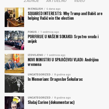
ZADNJE
AKTUELNO
VIDEO
IN ENGLISH
6 dana ago
Komentari
SQUARED INTERESTS: Why Trump and Babiš are
helping Vučić win the election
FOKUS
1 sedmica ago
PORFIRIJE U NAŠEM SOKAKU: Srpstvo svuda i
uvijek
IZDVOJENO
1 sedmica ago
NOVI MINISTRI U SPAJIĆEVOJ VLADI: Andrijina
vremena
UNCATEGORIZED
8 godina ago
In Memoriam: Dragoslav Šekularac
UNCATEGORIZED
8 godina ago
Slučaj Carine (dokumentarac)