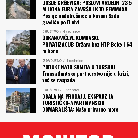
DOSIJE GRĐEVICA: POSLOVI VRIJEDNI 23,5
MILIONA EURA ZAVRŠILI KOD GEMMAXA:
Poslije nadstrešnice u Novom Sadu
gradiće po Budvi
DRUŠTVO
4 sedmice
ĐUKANOVIĆEVE KUMOVSKE
PRIVATIZACIJE: Država bez HTP Boke i 64
miliona
IZDVOJENO
4 sedmice
PORUKE NATO SAMITA U TURSKOJ:
Transatlantsko partnerstvo nije u krizi,
već se raspada
DRUŠTVO
1 sedmica
OBALA NA PRODAJU, EKSPANZIJA
TURISTIČKO-APARTMANSKIH
ODMARALIŠTA: Naše privatno more