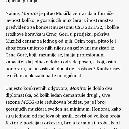
ključna pitanja.
Naime,
Monitor
je pitao Muzički centar da informiše
javnost koliko je gostujućih muzičara iz inostranstva
predviđeno za koncertnu sezonu CSO 2021/22, i kolike
troškove boravka u Crnoj Gori, u prosjeku, pokriva
Muzički centar za jednog od njih. Osim toga, pitao je i
zbog čega umjesto njih nijesu angažovani muzičari iz
Crne Gore, koji, razumije se, imaju profesionalni
kapacitet da jednako dobro odrade posao, a koji, osim
honorara, ne bi iziskivali dodatne troškove? Kankaraševa
je u članku ukazala na te nelogičnosti.
Umjesto konkretnih odgovora,
Monitor
je dobio dva
diplomatska, od kojih jedan demantuje drugi. ,,Ove
sezone
MCCG-u
je redukovan budžet, pa je i broj
gostujućih muzičara sveden na minimum. Honorar, kako
su u jednom od mejlova objasnili, zavisi od velikog broja
faktora: pozicija u orkestru, broja termina i proba, kao i