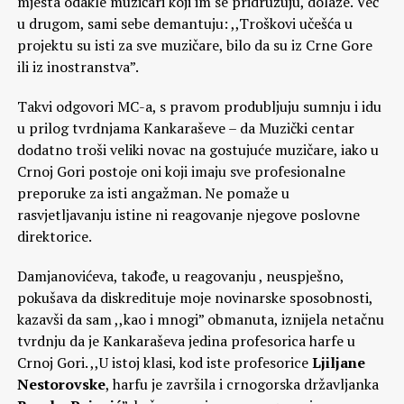
mjesta odakle muzičari koji im se pridružuju, dolaze. Već
u drugom, sami sebe demantuju: ,,Troškovi učešća u
projektu su isti za sve muzičare, bilo da su iz Crne Gore
ili iz inostranstva”.
Takvi odgovori MC-a, s pravom produbljuju sumnju i idu
u prilog tvrdnjama Kankaraševe – da Muzički centar
dodatno troši veliki novac na gostujuće muzičare, iako u
Crnoj Gori postoje oni koji imaju sve profesionalne
preporuke za isti angažman. Ne pomaže u
rasvjetljavanju istine ni reagovanje njegove poslovne
direktorice.
Damjanovićeva, takođe, u reagovanju , neuspješno,
pokušava da diskredituje moje novinarske sposobnosti,
kazavši da sam ,,kao i mnogi” obmanuta, iznijela netačnu
tvrdnju da je Kankaraševa jedina profesorica harfe u
Crnoj Gori. ,,U istoj klasi, kod iste profesorice
Ljiljane
Nestorovske
, harfu je završila i crnogorska državljanka