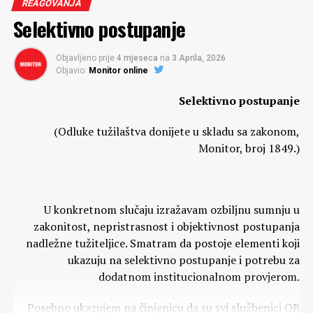
REAGOVANJA
Selektivno postupanje
Objavljeno prije
4 mjeseca
na
3 Aprila, 2026
Objavio:
Monitor online
Selektivno postupanje
(Odluke tužilaštva donijete u skladu sa zakonom,
Monitor, broj 1849.)
U konkretnom slučaju izražavam ozbiljnu sumnju u
zakonitost, nepristrasnost i objektivnost postupanja
nadležne tužiteljice. Smatram da postoje elementi koji
ukazuju na selektivno postupanje i potrebu za
dodatnom institucionalnom provjerom.
Posebno ukazujem na činjenicu da su svi službenici OB