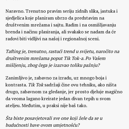
Naravno. Trenutno pravim seriju zidnih slika, jastuka i
sjedjelica koje planiram ubrzo da predstavim na
društvenim mrežama i sajtu. Radim i na osmišljavanju
brenda i načinu plasiranja, ali svakako se nadam da će
radovi biti vidljivi na našoj i regionalnoj sceni.
Tafting je, trenutno, rastući trend u svijetu, naročito na
društvenim mrežama poput Tik Tok-a. Po Vašem
mišljenju, zbog čega je izazvao toliku pažnju?
Zanimljivo je, zabavno za izradu, uz mnogo boja i
kontrasta.
Tik Tok
sadržaji čine ovu tehniku, ako ništa
drugo, zabavnom za gledanje, jer prosto djeluje magično
da veoma lagano kreirate jedan divan tepih u svom
ateljeu. Međutim, u praksi nije baš tako.
Šta biste posavjetovali sve one koji žele da se u
budućnosti bave ovom umjetnošću?