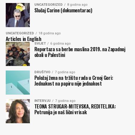
tombole, nezaobilazne kladionice. Zatim ogrezlost u
UNCATEGORIZED
8 godina ago
alkoholizam ruralne omladine, sve popularniji kokain
Slučaj Carine (dokumentarac)
kod gradske… Sve je to posljedica krivo postavljenog
sistema vrijednosti, ako možemo više govoriti o
nekakvim vrijednostima.
UNCATEGORIZED
18 godina ago
Articles in English
Koliko je teško ili lako objaviti roman u Crnoj
SVIJET
6 godina ago
Reportaza sa berbe maslina 2019. na Zapadnoj
Gori?
obali u Palestini
Samo objavljivanje nije teško, čak i u ovome periodu
neviđene krize. Platite štamparu dva tri eura po
DRUŠTVO
7 godina ago
Položaj žena na tržištu rada u Crnoj Gori:
primjerku, nađete kritičara u pokušaju i vi ste pisac.
Jednakost na papiru nije jednakost
Samo je pitanje šta s tim? Možete da ih poklanjate
rodbini i prijateljima, održite promociju, dvije, vaš
„kritičar“ vas pohvali i to je život većine knjiga.
INTERVJU
7 godina ago
TEONA STRUGAR-MITEVSKA, REDITELJKA:
Petrunija je naš lični vrisak
Malo smo mi tržište za neku ozbiljnu produkciju.
Preživljava par izdavačkih kuća i to je sve. Za neki
ozbiljniji proboj na književnoj sceni, potrebno se
dočepati Beograda ili Zagreba, a tu vam je osim dobrog