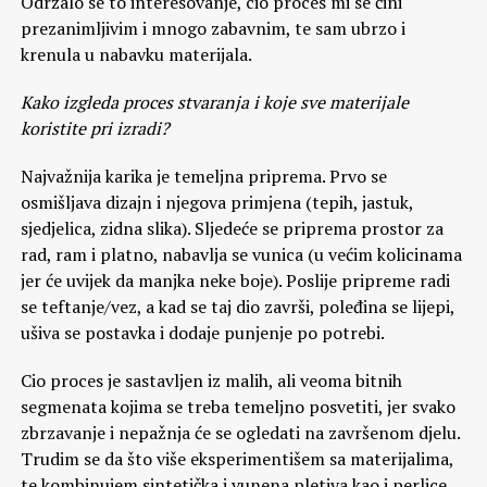
Održalo se to interesovanje, cio proces mi se čini
prezanimljivim i mnogo zabavnim, te sam ubrzo i
krenula u nabavku materijala.
Kako izgleda proces stvaranja i koje sve materijale
koristite pri izradi?
Najvažnija karika je temeljna priprema. Prvo se
osmišljava dizajn i njegova primjena (tepih, jastuk,
sjedjelica, zidna slika). Sljedeće se priprema prostor za
rad, ram i platno, nabavlja se vunica (u većim kolicinama
jer će uvijek da manjka neke boje). Poslije pripreme radi
se teftanje/vez, a kad se taj dio završi, poleđina se lijepi,
ušiva se postavka i dodaje punjenje po potrebi.
Cio proces je sastavljen iz malih, ali veoma bitnih
segmenata kojima se treba temeljno posvetiti, jer svako
zbrzavanje i nepažnja će se ogledati na završenom djelu.
Trudim se da što više eksperimentišem sa materijalima,
te kombinujem sintetička i vunena pletiva kao i perlice,