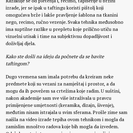
Razlikuje se od pletenja i, recimo, tapiserije u brzini
izrade, jer se ipak u taftingu koristi pištolj koji
omogućava brže i lakše pravljenje šablona na tkanini
nego, recimo, ručno vezenje. Svaka tehnika međusobno
ima suptilne razlike u prepletu koje prilično utiču na
vizuelni utisak i time na subjektivnu dopadljivost i
doživljaj djela.
Kako ste došli na ideju da počnete da se bavite
taftingom?
Dugo vremena sam imala potrebu da kreiram neke
predmete koji su vezani za namještaj i prostor, a da
mogu da ih povežem sa crtežima koje radim. U suštini,
nakon akademije sam sve više istraživala u pravcu
primijenjene umjetnosti (keramika, dizajn, šivenje),
međutim nisam istrajala u svim sferama. Prošle zime sam
naišla na video izrade tepiha ovom tehnikom i mogla da
zamislim mnoštvo radova koje bih mogla da izvedem.