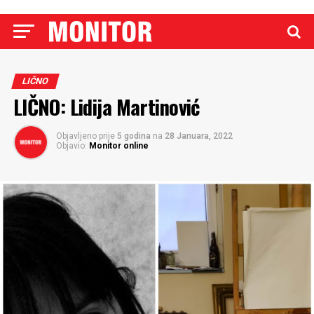
LIČNO
LIČNO: Lidija Martinović
Objavljeno prije
5 godina
na
28 Januara, 2022
Objavio:
Monitor online