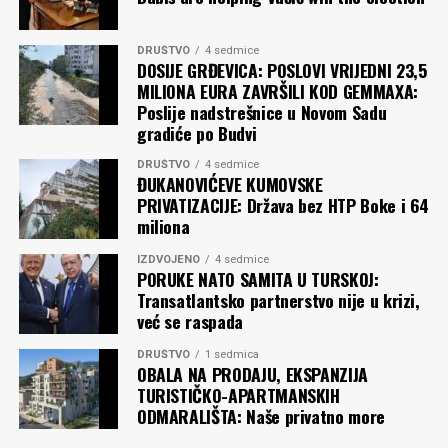
DRUŠTVO
4 sedmice
DOSIJE GRĐEVICA: POSLOVI VRIJEDNI 23,5
MILIONA EURA ZAVRŠILI KOD GEMMAXA:
Poslije nadstrešnice u Novom Sadu
gradiće po Budvi
DRUŠTVO
4 sedmice
ĐUKANOVIĆEVE KUMOVSKE
PRIVATIZACIJE: Država bez HTP Boke i 64
miliona
IZDVOJENO
4 sedmice
PORUKE NATO SAMITA U TURSKOJ:
Transatlantsko partnerstvo nije u krizi,
već se raspada
DRUŠTVO
1 sedmica
OBALA NA PRODAJU, EKSPANZIJA
TURISTIČKO-APARTMANSKIH
ODMARALIŠTA: Naše privatno more