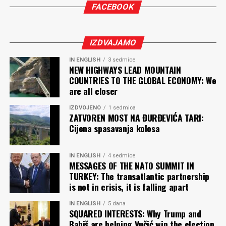
FACEBOOK
rukopisa potrebno i malo više sreće.
Kakvi su lični i književni planovi?
IZDVAJAMO
Negdje sam pročitao da je neozbiljno biti pisac u
IN ENGLISH
3 sedmice
poznim godinama. Tješim se time da ja jesam star da bih
NEW HIGHWAYS LEAD MOUNTAIN
COUNTRIES TO THE GLOBAL ECONOMY: We
se nadao profesionalnoj fudbalskoj karijeri, ali sam kao
are all closer
pisac još uvijek relativno mlad. Toliko o književnim
planovima. Lični planovi su mi da, kao pisac, ostanem
IZDVOJENO
1 sedmica
neukaljan u ovom bipolarnom društvu, da ostanem,
ZATVOREN MOST NA ĐURĐEVIĆA TARI:
Cijena spasavanja kolosa
uprkos svim izazovima, čist i svoj. Za kraj bih citirao
Darka Rundeka: „Protiv volje umješan, u staru zavjeru
strana, u staru zavjeru nada, ja sam jednoga dana,
IN ENGLISH
4 sedmice
MESSAGES OF THE NATO SUMMIT IN
slučajno našao put ispod svih tih zastava što vijore…“
TURKEY: The transatlantic partnership
is not in crisis, it is falling apart
P. NIKOLIĆ
IN ENGLISH
5 dana
SQUARED INTERESTS: Why Trump and
Komentari
Babiš are helping Vučić win the election