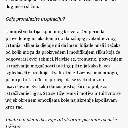
dugmiće i slično.
Gdje pronalazite inspiraciju?
U mnoštvu kutija ispod mog kreveta. Od perioda
provedenog na akademiji do današnjeg svakodnevnog
crtanja i slikanja djeluje mi da imam hiljade misli i tačaka
od kojih mogu da proizvedem i modifikujem sliku koja će
odgovarati ovoj tehnici. Najviše se, trenutno, posvećujem
istraživanju mogućnosti tafting pištolja kako bi vez
izgledao što urednije i kvalitetnije. Izazova ima mnogo,
pa mi je to takođe inspiracija da se svakodnevno
usavršavam. Svakako danas postoji široko polje za
istraživanje i igru. Što se tiče tema i motiva intuitivno se
uvijek okrenem emocijama koje najiskrenije ispoljavam
kroz rad.
Imate li u planu da svoje rukotvorine plasirate na naše
tržište?