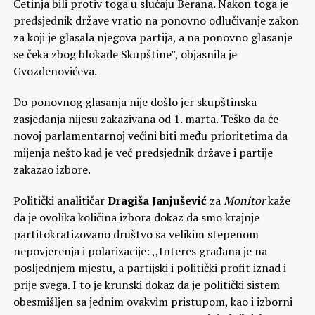
Cetinja bili protiv toga u slučaju Berana. Nakon toga je
predsjednik države vratio na ponovno odlučivanje zakon
za koji je glasala njegova partija, a na ponovno glasanje
se čeka zbog blokade Skupštine”, objasnila je
Gvozdenovićeva.
Do ponovnog glasanja nije došlo jer skupštinska
zasjedanja nijesu zakazivana od 1. marta. Teško da će
novoj parlamentarnoj većini biti među prioritetima da
mijenja nešto kad je već predsjednik države i partije
zakazao izbore.
Politički analitičar
Dragiša Janjušević
za
Monitor
kaže
da je ovolika količina izbora dokaz da smo krajnje
partitokratizovano društvo sa velikim stepenom
nepovjerenja i polarizacije: ,,Interes građana je na
posljednjem mjestu, a partijski i politički profit iznad i
prije svega. I to je krunski dokaz da je politički sistem
obesmišljen sa jednim ovakvim pristupom, kao i izborni