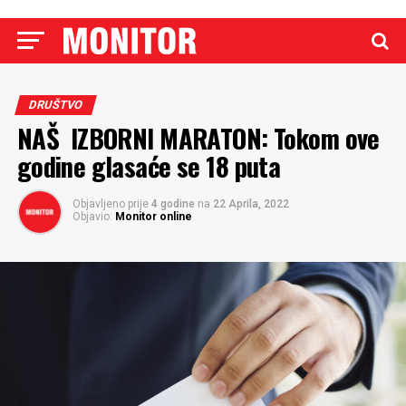
DRUŠTVO
NAŠ IZBORNI MARATON: Tokom ove
godine glasaće se 18 puta
Objavljeno prije
4 godine
na
22 Aprila, 2022
Objavio:
Monitor online