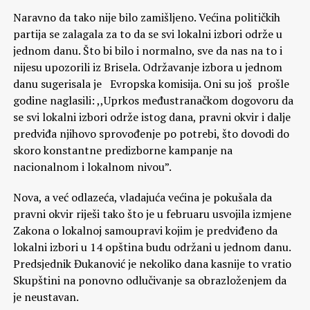
Naravno da tako nije bilo zamišljeno. Većina političkih
partija se zalagala za to da se svi lokalni izbori održe u
jednom danu. Što bi bilo i normalno, sve da nas na to i
nijesu upozorili iz Brisela. Održavanje izbora u jednom
danu sugerisala je Evropska komisija. Oni su još prošle
godine naglasili: ,,Uprkos međustranačkom dogovoru da
se svi lokalni izbori održe istog dana, pravni okvir i dalje
predviđa njihovo sprovođenje po potrebi, što dovodi do
skoro konstantne predizborne kampanje na
nacionalnom i lokalnom nivou”.
Nova, a već odlazeća, vladajuća većina je pokušala da
pravni okvir riješi tako što je u februaru usvojila izmjene
Zakona o lokalnoj samoupravi kojim je predviđeno da
lokalni izbori u 14 opština budu održani u jednom danu.
Predsjednik Đukanović je nekoliko dana kasnije to vratio
Skupštini na ponovno odlučivanje sa obrazloženjem da
je neustavan.