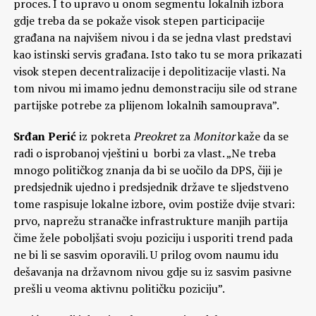
proces. I to upravo u onom segmentu lokalnih izbora
gdje treba da se pokaže visok stepen participacije
građana na najvišem nivou i da se jedna vlast predstavi
kao istinski servis građana. Isto tako tu se mora prikazati
visok stepen decentralizacije i depolitizacije vlasti. Na
tom nivou mi imamo jednu demonstraciju sile od strane
partijske potrebe za plijenom lokalnih samouprava”.
Srđan Perić
iz pokreta
Preokret
za
Monitor
kaže da se
radi o isprobanoj vještini u borbi za vlast. „Ne treba
mnogo političkog znanja da bi se uočilo da DPS, čiji je
predsjednik ujedno i predsjednik države te sljedstveno
tome raspisuje lokalne izbore, ovim postiže dvije stvari:
prvo, naprežu stranačke infrastrukture manjih partija
čime žele poboljšati svoju poziciju i usporiti trend pada
ne bi li se sasvim oporavili. U prilog ovom naumu idu
dešavanja na državnom nivou gdje su iz sasvim pasivne
prešli u veoma aktivnu političku poziciju”.