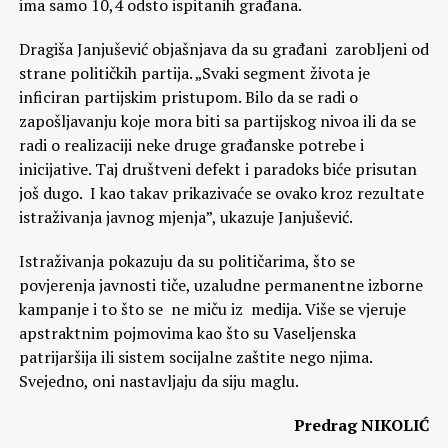
ima samo 10,4 odsto ispitanih građana.
Dragiša Janjušević objašnjava da su građani zarobljeni od
strane političkih partija. „Svaki segment života je
inficiran partijskim pristupom. Bilo da se radi o
zapošljavanju koje mora biti sa partijskog nivoa ili da se
radi o realizaciji neke druge građanske potrebe i
inicijative. Taj društveni defekt i paradoks biće prisutan
još dugo. I kao takav prikazivaće se ovako kroz rezultate
istraživanja javnog mjenja”, ukazuje Janjušević.
Istraživanja pokazuju da su političarima, što se
povjerenja javnosti tiče, uzaludne permanentne izborne
kampanje i to što se ne miču iz medija. Više se vjeruje
apstraktnim pojmovima kao što su Vaseljenska
patrijaršija ili sistem socijalne zaštite nego njima.
Svejedno, oni nastavljaju da siju maglu.
Predrag NIKOLIĆ