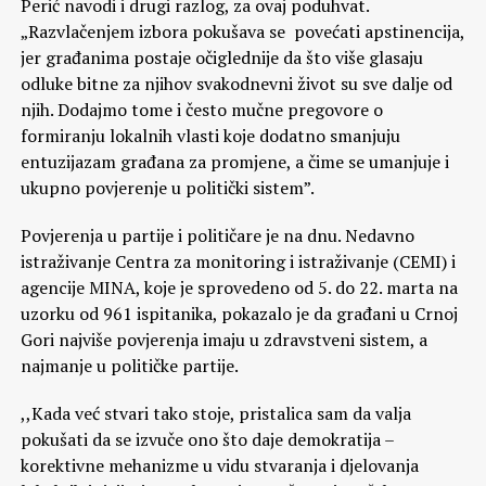
Perić navodi i drugi razlog, za ovaj poduhvat.
„Razvlačenjem izbora pokušava se povećati apstinencija,
jer građanima postaje očiglednije da što više glasaju
odluke bitne za njihov svakodnevni život su sve dalje od
njih. Dodajmo tome i često mučne pregovore o
formiranju lokalnih vlasti koje dodatno smanjuju
entuzijazam građana za promjene, a čime se umanjuje i
ukupno povjerenje u politički sistem”.
Povjerenja u partije i političare je na dnu. Nedavno
istraživanje Centra za monitoring i istraživanje (CEMI) i
agencije MINA, koje je sprovedeno od 5. do 22. marta na
uzorku od 961 ispitanika, pokazalo je da građani u Crnoj
Gori najviše povjerenja imaju u zdravstveni sistem, a
najmanje u političke partije.
,,Kada već stvari tako stoje, pristalica sam da valja
pokušati da se izvuče ono što daje demokratija –
korektivne mehanizme u vidu stvaranja i djelovanja