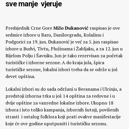
sve manje vjeruje
Predsjednik Crne Gore
Milo Đukanović
raspisao je ove
sedmice izbore u Baru, Danilovgradu, Kolašinu i
Podgorici za 19. jun. Đukanović je već za 5. jun raspisao
izbore u Budvi, Tivtu, Plužinama i Žabljaku, a za 12. jun u
Bijelom Polju i Šavniku. Jun je tako rezervisan za početak
turističke i izborne sezone. A do kraja jula, špica
turističke sezone, lokalni izbori treba da se održe u još
devet opština.
Lokalni izbori su do sada održani u Beranama i Ulcinju, a
predstoji izborna trka u još 14 opština za redovne i u
dvije opštine za vanredne lokalne izbore. Ukupno 18
izbora i isto toliko kampanja, izbornih šutnji, povišenih
strasti i ostalog folklora koji prati ovakve manifestacije
koje će ove godine upotpuniti i turističku sezonu.