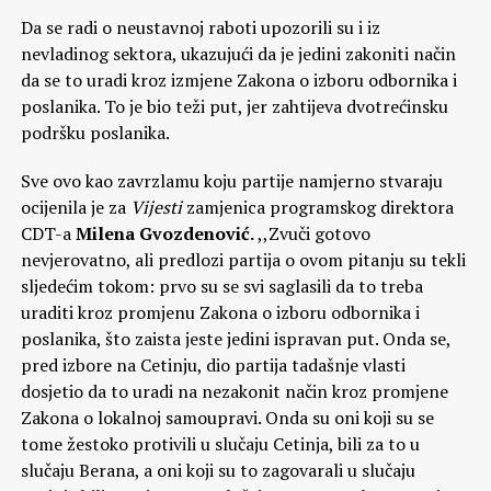
Da se radi o neustavnoj raboti upozorili su i iz
nevladinog sektora, ukazujući da je jedini zakoniti način
da se to uradi kroz izmjene Zakona o izboru odbornika i
poslanika. To je bio teži put, jer zahtijeva dvotrećinsku
podršku poslanika.
Sve ovo kao zavrzlamu koju partije namjerno stvaraju
ocijenila je za
Vijesti
zamjenica programskog direktora
CDT-a
Milena Gvozdenović.
,,Zvuči gotovo
nevjerovatno, ali predlozi partija o ovom pitanju su tekli
sljedećim tokom: prvo su se svi saglasili da to treba
uraditi kroz promjenu Zakona o izboru odbornika i
poslanika, što zaista jeste jedini ispravan put. Onda se,
pred izbore na Cetinju, dio partija tadašnje vlasti
dosjetio da to uradi na nezakonit način kroz promjene
Zakona o lokalnoj samoupravi. Onda su oni koji su se
tome žestoko protivili u slučaju Cetinja, bili za to u
slučaju Berana, a oni koji su to zagovarali u slučaju