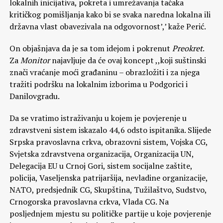
lokalnih inicijativa, pokreta i umrežavanja tačaka
kritičkog pomišljanja kako bi se svaka naredna lokalna ili
državna vlast obavezivala na odgovornost’,’ kaže Perić.
On objašnjava da je sa tom idejom i pokrenut
Preokret
.
Za
Monitor
najavljuje da će ovaj koncept ,,koji suštinski
znači vraćanje moći građaninu – obrazložiti i za njega
tražiti podršku na lokalnim izborima u Podgorici i
Danilovgradu.
Da se vratimo istraživanju u kojem je povjerenje u
zdravstveni sistem iskazalo 44,6 odsto ispitanika. Slijede
Srpska pravoslavna crkva, obrazovni sistem, Vojska CG,
Svjetska zdravstvena organizacija, Organizacija UN,
Delegacija EU u Crnoj Gori, sistem socijalne zaštite,
policija, Vaseljenska patrijaršija, nevladine organizacije,
NATO, predsjednik CG, Skupština, Tužilaštvo, Sudstvo,
Crnogorska pravoslavna crkva, Vlada CG. Na
posljednjem mjestu su političke partije u koje povjerenje