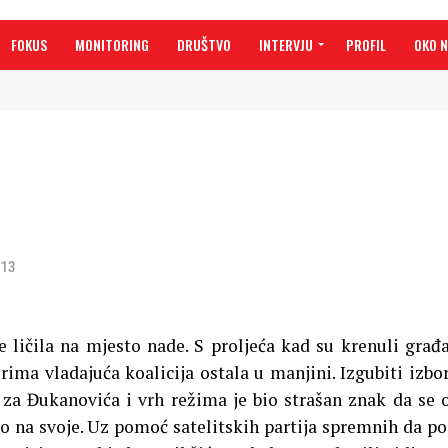
FOKUS
MONITORING
DRUŠTVO
INTERVJU
PROFIL
OKO 
013
 ličila na mjesto nade. S proljeća kad su krenuli građ
orima vladajuća koalicija ostala u manjini. Izgubiti izbo
, za Đukanovića i vrh režima je bio strašan znak da se 
šlo na svoje. Uz pomoć satelitskih partija spremnih da p