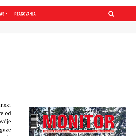
NAS
REAGOVANJA
anski
re od
ovdje
ogaze