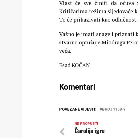
Vlast će sve činiti da očuva 
Kritičarima režima sljedovaće kr
To će prikazivati kao odlučnost
Važno je imati snage i priznati 
stvarno optužuje Miodraga Perov
veća.
Esad KOČAN
Komentari
POVEZANE VIJESTI:
BROJ 1158-9
NE PROPUSTI
Čarolija igre