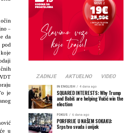
ločin
jno –
je da
, pod
 koje
odaji
ičnih
ZADNJE
AKTUELNO
VIDEO
o VDT
oraju
IN ENGLISH
4 dana ago
SQUARED INTERESTS: Why Trump
To je
and Babiš are helping Vučić win the
vanog
election
FOKUS
6 dana ago
PORFIRIJE U NAŠEM SOKAKU:
mović
Srpstvo svuda i uvijek
eće u