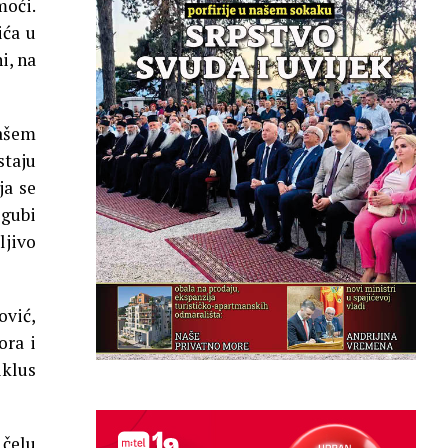
moći.
ića u
i, na
našem
staju
ja se
zgubi
ljivo
ović,
ora i
iklus
 čelu