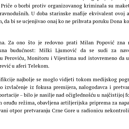
. Priče o borbi protiv organizovanog kriminala su make
ravnodušnih. U doba starinske mafije ekvivalent ovoj a
h, da bi se ucjenjivao onaj ko ne prihvata poruku Dona ko
ma. Za ono što je redovno prati Milan Popović zna r
jesna budućnost: Milki Ljumović da se sudi za nav
u Peroviću, Monitoru i Vijestima sud istovremeno da 
ević u aferi Telekom.
nifikcije najbolje se moglo vidjeti tokom medijskog po
o izvlačenje iz fokusa premijera, nalogodavca i pretva
rtacije – bilo je nasilje nad očiglednošću u najčistijoj f
em oruđu režima, obavljena artiljerijska priprema za nap
vani otpor pretvaranju Crne Gore u radionicu nekontrol