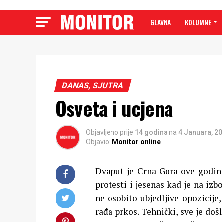
GLAVNA
KOLUMNE
DANAS, SJUTRA
Osveta i ucjena
Objavljeno prije
14 godina
na
4 Januara, 2
Objavio:
Monitor online
Dvaput je Crna Gora ove godine
protesti i jesenas kad je na izb
ne osobito ubjedljive opozicije
rađa prkos. Tehnički, sve je do