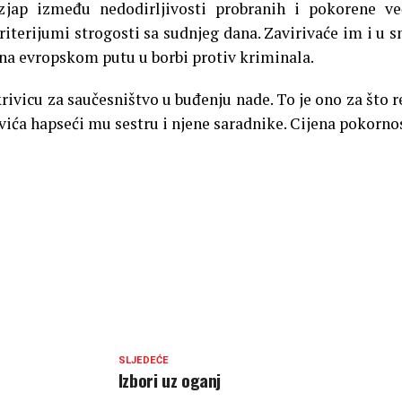
zjap između nedodirljivosti probranih i pokorene ve
iterijumi strogosti sa sudnjeg dana. Zavirivaće im i u s
 na evropskom putu u borbi protiv kriminala.
krivicu za saučesništvo u buđenju nade. To je ono za što 
ića hapseći mu sestru i njene saradnike. Cijena pokornos
SLJEDEĆE
Izbori uz oganj