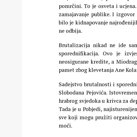
pomrčini. To je osveta i ucjena
zamajavanje publike. I izgovor 
bilo je kidnapovanje najrođeniji
ne odbija.
Brutalizacija nikad ne ide sa
sporednifikacija. Ovo je izv
neosigurane kredite, a Miodrag
pamet zbog klevetanja Ane Kolar
Sadejstvo brutalnosti i spored
Slobodana Pejovića. Istovremen
hrabrog svjedoka u krivca za depo
Tada je u Pobjedi, najisturenij
sve koji mogu pružiti organizo
moći.