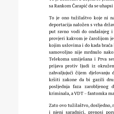
sa Rankom Čarapić da se uhapsi 
To je ono tužilaštvo koje ni n
deportacija naložen s vrha drža
put ravno vodi do ondašnjeg i
provjeri kakvom je čarolijom je
kojim uslovima i do kada braća
samovoljno nije mrdnulo nakon 
Telekoma umiješana i Prva ses
prijava protiv ljudi iz okru
zahvaljujući čijem djelovanju
kršiti zakone da bi gazili dru
posljednja faza zarobljenog 
kriminala, a VDT – fantomka maf
Zato ovo tužilaštvo, dosljedno,
i njeni saradnici, prenosi po