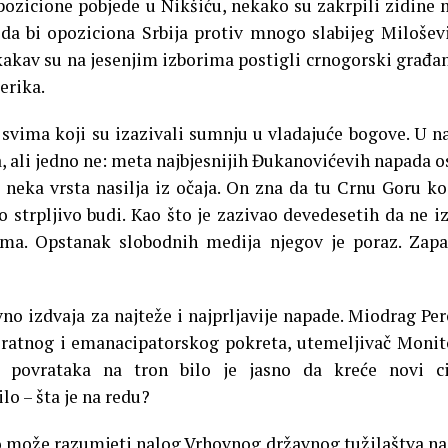
opozicione pobjede u Nikšiću, nekako su zakrpili zidine 
 da bi opoziciona Srbija protiv mnogo slabijeg Milošev
kakav su na jesenjim izborima postigli crnogorski građan
erika.
 svima koji su izazivali sumnju u vladajuće bogove. U 
, ali jedno ne: meta najbjesnijih Đukanovićevih napada o
e neka vrsta nasilja iz očaja. On zna da tu Crnu Goru ko
 strpljivo budi. Kao što je zazivao devedesetih da ne i
ima. Opstanak slobodnih medija njegov je poraz. Zapa
o izdvaja za najteže i najprljavije napade. Miodrag Per
ratnog i emanacipatorskog pokreta, utemeljivač Monit
og povrataka na tron bilo je jasno da kreće novi c
ilo – šta je na redu?
o može razumjeti nalog Vrhovnog državnog tužilaštva na