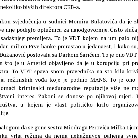
nekoliko bivših direktora CKB-a.
akon svjedočenja u sudnici Momira Bulatovića da je z
ve nije podiglo optužnicu za najodgovornije. Čisto sluča
 sadašnjeg premijera. To je VDT kojem na um palo ni
dan milion Prve banke prerastao u jedanaest, i kako su
 Đukanović poslovala sa Darkom Šarićem. To je ono VDT
što je u Americi objavljeno da je u korupciju pri pr
tra. To VDT spava snom pravednika na sto kila kriv
ženja režimskih vođa koje je podnio MANS. To je on
 domaći kriminalci međunarodne reputacije više ne m
štveni interes. Zakoni se donose po njihovoj mjeri. 
društva, u kojem je vlast političko krilo organizo
ije.
 nalogom da se gone sestra Miodraga Perovića Milka Lju
ruku vrha režima da nema nekažnjivog paljenja svij