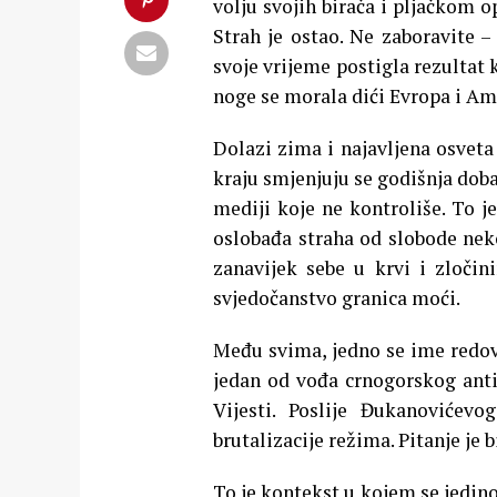
volju svojih birača i pljačkom 
Strah je ostao.
Ne zaboravite –
svoje vrijeme postigla rezultat 
noge se morala dići Evropa i Am
Dolazi zima i najavljena osveta
kraju smjenjuju se godišnja doba
mediji koje ne kontroliše. To j
oslobađa straha od slobode neko
zanavijek sebe u krvi i zločin
svjedočanstvo granica moći.
Među svima, jedno se ime redovn
jedan od vođa crnogorskog anti
Vijesti. Poslije Đukanovićev
brutalizacije režima. Pitanje je b
To je kontekst u kojem se jedin