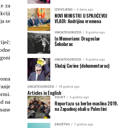
te za
IZDVOJENO
6 dana ago
kciji
NOVI MINISTRI U SPAJIĆEVOJ
VLADI: Andrijina vremena
ja se
UNCATEGORIZED
8 godina ago
In Memoriam: Dragoslav
iječ:
Šekularac
odne
ugoni
UNCATEGORIZED
8 godina ago
Slučaj Carine (dokumentarac)
groma
ranje
UNCATEGORIZED
18 godina ago
Articles in English
ormi.
SVIJET
6 godina ago
ad na
Reportaza sa berbe maslina 2019.
na Zapadnoj obali u Palestini
isane
DRUŠTVO
7 godina ago