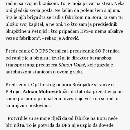
radim sa svojim biznisom. To je moja privatna stvar. Neka
oni gledaju svoja posla. Ne želim da polemišem s njima.
Šta je njih briga šta se radi s fabrikom na Boru. Ja sam tu
uložio svoj kapital, a ne oni. To što sam ja predsjednik
Skupštine u Petnjici i što pripadam DPS-u nema nikakve
veze s fabrikom”, –rekao je Adrović.
Predsjednik OO DPS Petnjica i predsjednik SO Petnjica
od ranije je u biznisu i izvršni je direktor beranskog
transportnog preduzeća
Simon Vojaž,
koje gazduje
autobuskom stanicom u ovom gradu.
Predsjednik Opštinskog odbora Bošnjačke stranke u
Petnjici
Adnan Muhović
kaže da fabrika predstavlja ne
samo potpuno promašenu investiciju već i da se radi o
sumnjivim poslovima.
“Potvrdile su se moje riječi da od fabrike na Boru neće
biti ništa. To je potvrda da DPS nije uspio da dovede