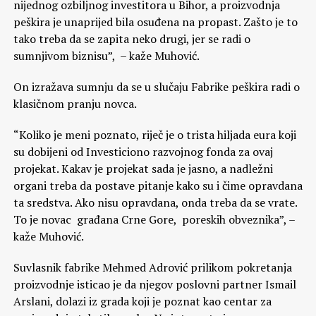
nijednog ozbiljnog investitora u Bihor, a proizvodnja
peškira je unaprijed bila osuđena na propast. Zašto je to
tako treba da se zapita neko drugi, jer se radi o
sumnjivom biznisu”, – kaže Muhović.
On izražava sumnju da se u slučaju Fabrike peškira radi o
klasičnom pranju novca.
“Koliko je meni poznato, riječ je o trista hiljada eura koji
su dobijeni od Investiciono razvojnog fonda za ovaj
projekat. Kakav je projekat sada je jasno, a nadležni
organi treba da postave pitanje kako su i čime opravdana
ta sredstva. Ako nisu opravdana, onda treba da se vrate.
To je novac građana Crne Gore, poreskih obveznika”, –
kaže Muhović.
Suvlasnik fabrike Mehmed Adrović prilikom pokretanja
proizvodnje isticao je da njegov poslovni partner Ismail
Arslani, dolazi iz grada koji je poznat kao centar za