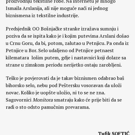
proizvodnju tekstilne robe. Na internetu je mnogo
Ismaila Arslanija, ali nije moguće naći ni jednog
biznismena iz tekstilne industrije.
Predsjednik OO Bošnjačke stranke izražava sumnju i
poziva da se ispita kako je i kojim putevima Arslani došao
u Crnu Goru, da bi, potom, zalutao u Petnjicu. Pa onda iz
Petnjice u Bor. Selo udaljeno od Petnjice petnaest
kilematara lošim putem, gdje i nastavnici koji dolaze sa
strane u zimskom periodu nerijetko ostaju zarobljeni.
Teško je povjerovati da je takav biznismen odabrao baš
bihorsko selo, nebu pod Peštersku vosoravan da uloži
novac. Koliko je uopšte uložio, ni to se ne zna.
Sagovornici
Monitora
smatraju kako će prije biti da se
radi o sto odsto pamučnim prevarama.
Tufik SOFTIĆ