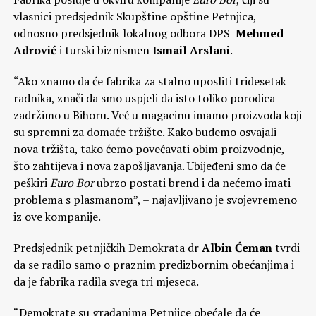
vlasnici predsjednik Skupštine opštine Petnjica,
odnosno predsjednik lokalnog odbora DPS
Mehmed
Adrović
i turski biznismen
Ismail Arslani
.
“Ako znamo da će fabrika za stalno uposliti tridesetak
radnika, znači da smo uspjeli da isto toliko porodica
zadržimo u Bihoru. Već u magacinu imamo proizvoda koji
su spremni za domaće tržište. Kako budemo osvajali
nova tržišta, tako ćemo povećavati obim proizvodnje,
što zahtijeva i nova zapošljavanja. Ubijeđeni smo da će
peškiri
Euro Bor
ubrzo postati brend i da nećemo imati
problema s plasmanom”, – najavljivano je svojevremeno
iz ove kompanije.
Predsjednik petnjičkih Demokrata dr
Albin Ćeman
tvrdi
da se radilo samo o praznim predizbornim obećanjima i
da je fabrika radila svega tri mjeseca.
“Demokrate su građanima Petnjice obećale da će