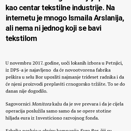
kao centar tekstilne industrije. Na
internetu je mnogo Ismaila Arslanija,
ali nema ni jednog koji se bavi
tekstilom
U novembru 2017. godine, uoči lokanih izbora u Petnjici,
iz DPS-a je najavljeno da će novootvorena fabrika
peškira u selu Bor uposliti najmanje trideset radnika i da
će njeni proizvodi preplaviti crnogorsko tržište. To se do
danas nije dogodilo.
Sagovornici
Monitora
kažu da je sve prevara i da je cijela
operacija poslužila samo samo da se opere stotine
hiljada eura iz Investiciono razvojnog fonda.
Fabrika posluje u okviru kompanije
Euro Bor
, čiji su