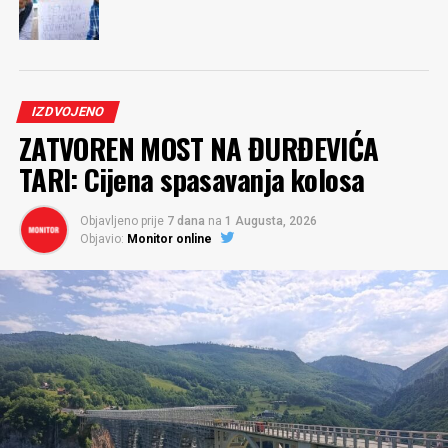
IZDVOJENO
ZATVOREN MOST NA ĐURĐEVIĆA
TARI: Cijena spasavanja kolosa
Objavljeno prije
7 dana
na
1 Augusta, 2026
Objavio:
Monitor online