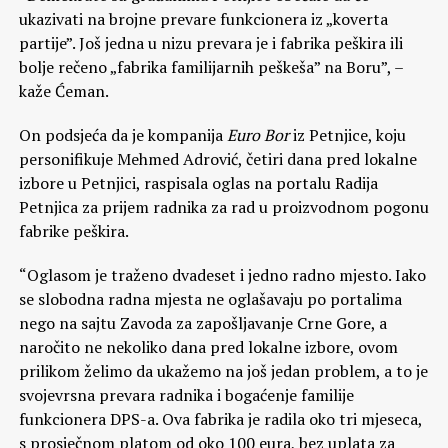
ukazivati na brojne prevare funkcionera iz „koverta
partije”. Još jedna u nizu prevara je i fabrika peškira ili
bolje rečeno „fabrika familijarnih peškeša” na Boru”, –
kaže Ćeman.
On podsjeća da je kompanija
Euro Bor
iz Petnjice, koju
personifikuje Mehmed Adrović, četiri dana pred lokalne
izbore u Petnjici, raspisala oglas na portalu Radija
Petnjica za prijem radnika za rad u proizvodnom pogonu
fabrike peškira.
“Oglasom je traženo dvadeset i jedno radno mjesto. Iako
se slobodna radna mjesta ne oglašavaju po portalima
nego na sajtu Zavoda za zapošljavanje Crne Gore, a
naročito ne nekoliko dana pred lokalne izbore, ovom
prilikom želimo da ukažemo na još jedan problem, a to je
svojevrsna prevara radnika i bogaćenje familije
funkcionera DPS-a. Ova fabrika je radila oko tri mjeseca,
s prosječnom platom od oko 100 eura, bez uplata za