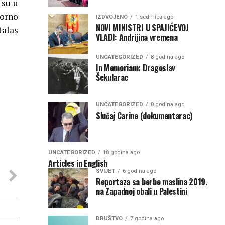
 su u
vorno
IZDVOJENO
1 sedmica ago
NOVI MINISTRI U SPAJIĆEVOJ
talas
VLADI: Andrijina vremena
UNCATEGORIZED
8 godina ago
In Memoriam: Dragoslav
Šekularac
UNCATEGORIZED
8 godina ago
Slučaj Carine (dokumentarac)
UNCATEGORIZED
18 godina ago
Articles in English
SVIJET
6 godina ago
Reportaza sa berbe maslina 2019.
na Zapadnoj obali u Palestini
DRUŠTVO
7 godina ago