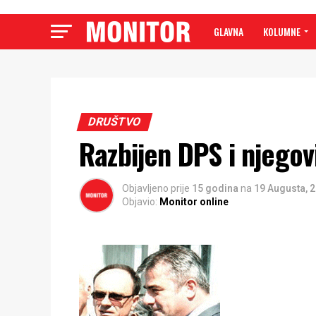
GLAVNA
KOLUMNE
DRUŠTVO
Razbijen DPS i njegov
Objavljeno prije
15 godina
na
19 Augusta, 
Objavio:
Monitor online