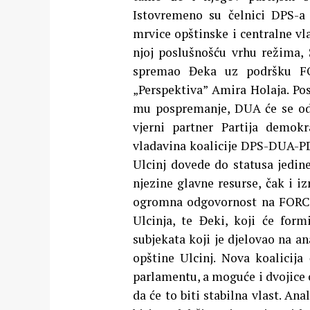
Istovremeno su čelnici DPS-a
mrvice opštinske i centralne vla
njoj poslušnošću vrhu režima, 
spremao Đeka uz podršku FOR
„Perspektiva” Amira Holaja. Pos
mu pospremanje, DUA će se od 
vjerni partner Partija demok
vladavina koalicije DPS-DUA-PD
Ulcinj dovede do statusa jedin
njezine glavne resurse, čak i i
ogromna odgovornost na FORCI 
Ulcinja, te Đeki, koji će form
subjekata koji je djelovao na a
opštine Ulcinj. Nova koalicij
parlamentu, a moguće i dvojice o
da će to biti stabilna vlast. An