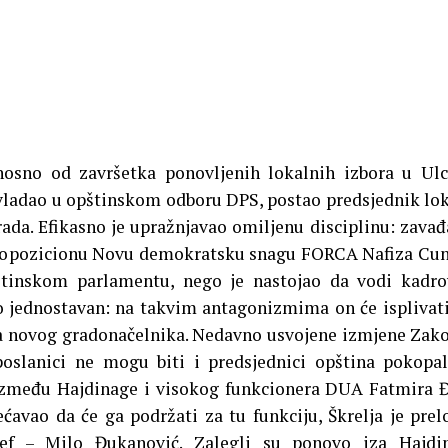
nosno od završetka ponovljenih lokalnih izbora u Ulc
 vladao u opštinskom odboru DPS, postao predsjednik lo
rada. Efikasno je upražnjavao omiljenu disciplinu: zavađ
i opozicionu Novu demokratsku snagu FORCA Nafiza Cu
štinskom parlamentu, nego je nastojao da vodi kadr
io jednostavan: na takvim antagonizmima on će isplivat
 za novog gradonačelnika. Nedavno usvojene izmjene
Zako
poslanici ne mogu biti i predsjednici opština pokopa
 između Hajdinage i visokog funkcionera DUA Fatmira 
ćavao da će ga podržati za tu funkciju, Škrelja je pre
ef – Milo Đukanović. Zalegli su ponovo iza Hajdin