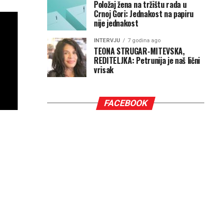
Položaj žena na tržištu rada u
Crnoj Gori: Jednakost na papiru
nije jednakost
INTERVJU
7 godina ago
TEONA STRUGAR-MITEVSKA,
REDITELJKA: Petrunija je naš lični
vrisak
FACEBOOK