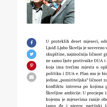
U proteklih deset mjeseci, od
Ljuiđ-Ljubo Škrelja je suvereno
skupštine, najmoćnija ličnost g
ne samo ljute protivnike DUA 
koja ima trećinu mjesta u op
politiku i DUA-e. Plan mu je b
jedina „pomiriteljska” ličnost
konfliktu interesa po kojima 
Škreljine ambicije. U procjepu
kojemu je mjesecima ranije obe
tamo đe i njegov partijski š