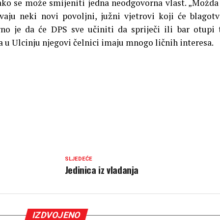
kako se može smijeniti jedna neodgovorna vlast. „Možda
vaju neki novi povoljni, južni vjetrovi koji će blagot
rno je da će DPS sve učiniti da spriječi ili bar otupi 
 u Ulcinju njegovi čelnici imaju mnogo ličnih interesa.
SLJEDEĆE
Jedinica iz vladanja
IZDVOJENO