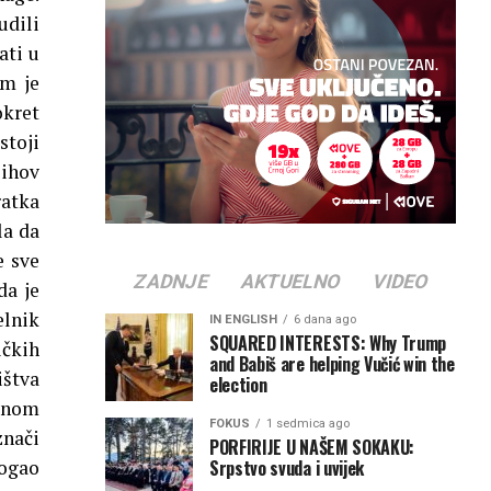
udili
ati u
im je
kret
stoji
jihov
ratka
la da
e sve
ZADNJE
AKTUELNO
VIDEO
da je
elnik
IN ENGLISH
6 dana ago
SQUARED INTERESTS: Why Trump
ičkih
and Babiš are helping Vučić win the
ištva
election
alnom
FOKUS
1 sedmica ago
znači
PORFIRIJE U NAŠEM SOKAKU:
Srpstvo svuda i uvijek
mogao