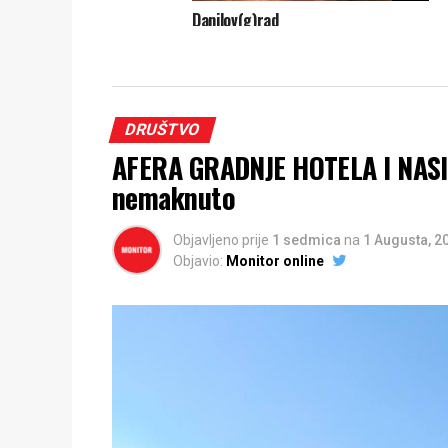
Danilov(g)rad
DRUŠTVO
AFERA GRADNJE HOTELA I NASI
nemaknuto
Objavljeno prije
1 sedmica
na
1 Augusta, 2
Objavio:
Monitor online