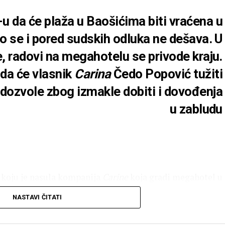
da će plaža u Baošićima biti vraćena u
to se i pored sudskih odluka ne dešava. U
, radovi na megahotelu se privode kraju.
 da će vlasnik
Carina
Čedo Popović tužiti
i dozvole zbog izmakle dobiti i dovođenja
u zabludu
 koju je nasula kompanija
Carine
koja gradi megahotel u
kao je 17. jula i nije ispoštovan. Preko 8.000 kvadrata
NASTAVI ČITATI
 a po najavama iz kompanije trebalo je već da primi prve
hotela na našoj obali, na kojem se izvode završni radovi.