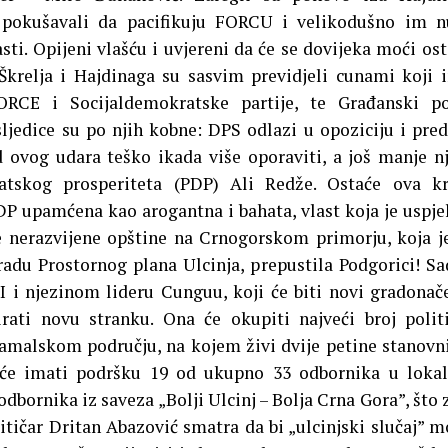
 pokušavali da pacifikuju FORCU i velikodušno im n
sti. Opijeni vlašću i uvjereni da će se dovijeka moći ost
Škrelja i Hajdinaga su sasvim previdjeli cunami koji 
CE i Socijaldemokratske partije, te Građanski po
ljedice su po njih kobne: DPS odlazi u opoziciju i pred
ovog udara teško ikada više oporaviti, a još manje n
ratskog prosperiteta (PDP) Ali Redže. Ostaće ova k
P upamćena kao arogantna i bahata, vlast koja je uspje
e nerazvijene opštine na Crnogorskom primorju, koja j
zradu Prostornog plana Ulcinja, prepustila Podgorici! Sa
i njezinom lideru Cunguu, koji će biti novi gradonač
irati novu stranku. Ona će okupiti najveći broj polit
namalskom području, na kojem živi dvije petine stanovn
a će imati podršku 19 od ukupno 33 odbornika u lok
dbornika iz saveza „Bolji Ulcinj – Bolja Crna Gora”, što 
alitičar Dritan Abazović smatra da bi „ulcinjski slučaj” 