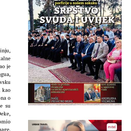
inju,
kalne
ao je
ngua,
ovsku
i kao
na o
le su
Đeke,
lomio
age.