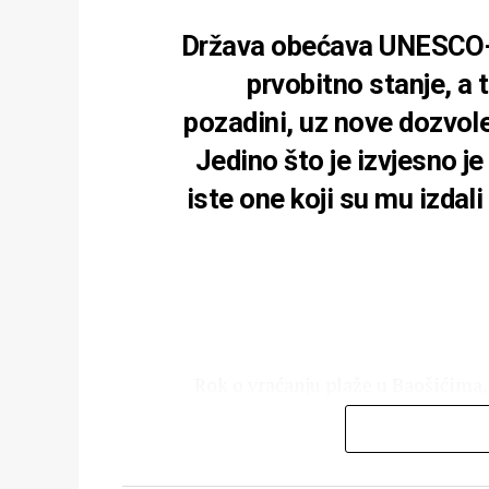
Država obećava UNESCO-u 
prvobitno stanje, a 
pozadini, uz nove dozvole
Jedino što je izvjesno je
iste one koji su mu izdal
Rok o vraćanju plaže u Baošićima,
ovom malom primorskom mjestu, iste
nasute plaže sada služi kao parking,
turiste u jednom od najvećih 