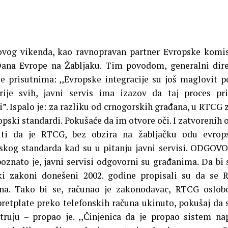
ovog vikenda, kao ravnopravan partner Evropske komis
Dana Evrope na Žabljaku. Tim povodom, generalni dir
se prisutnima: ,,Evropske integracije su još maglovit 
ije svih, javni servis ima izazov da taj proces pri
”. Ispalo je: za razliku od crnogorskih građana, u RTCG 
opski standardi. Pokušaće da im otvore oči. I zatvorenih o
iti da je RTCG, bez obzira na žabljačku odu evrop
pskog standarda kad su u pitanju javni servisi. ODGO
znato je, javni servisi odgovorni su građanima. Da bi 
ki zakoni donešeni 2002. godine propisali su da se
ana. Tako bi se, računao je zakonodavac, RTCG oslob
pretplate preko telefonskih računa ukinuto, pokušaj da 
truju – propao je.
,,Činjenica da je propao sistem na