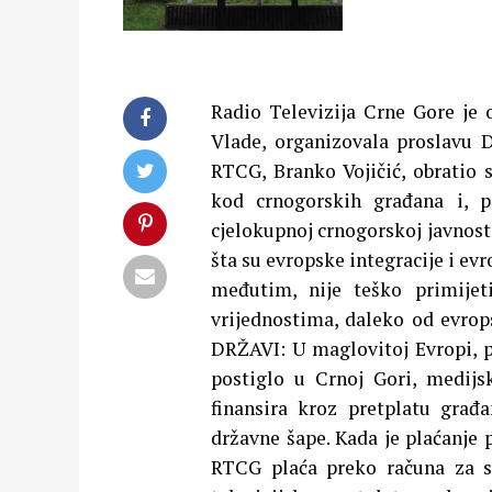
Radio Televizija Crne Gore je 
Vlade, organizovala proslavu 
RTCG, Branko Vojičić, obratio 
kod crnogorskih građana i, pr
cjelokupnoj crnogorskoj javnosti
šta su evropske integracije i evr
međutim, nije teško primijet
vrijednostima, daleko od evro
DRŽAVI: U maglovitoj Evropi, po
postiglo u Crnoj Gori, medijs
finansira kroz pretplatu građ
državne šape. Kada je plaćanje 
RTCG plaća preko računa za s