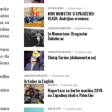
tavke
IZDVOJENO
6 dana ago
NOVI MINISTRI U SPAJIĆEVOJ
malno
VLADI: Andrijina vremena
na sa
jedna
UNCATEGORIZED
8 godina ago
In Memoriam: Dragoslav
dresu
Šekularac
stavu
UNCATEGORIZED
8 godina ago
že da
Slučaj Carine (dokumentarac)
 šemi
jedba
UNCATEGORIZED
18 godina ago
Articles in English
SVIJET
6 godina ago
đanin
Reportaza sa berbe maslina 2019.
na Zapadnoj obali u Palestini
inara
DRUŠTVO
7 godina ago