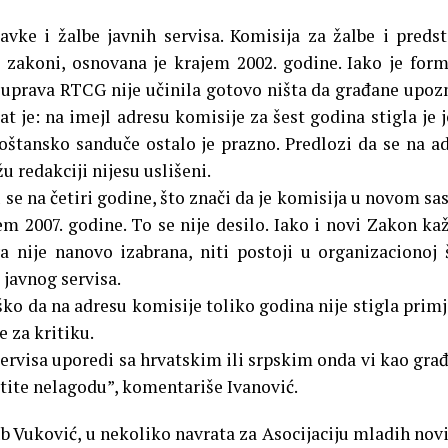
avke i žalbe javnih servisa. Komisija za žalbe i preds
zakoni, osnovana je krajem 2002. godine. Iako je for
i, uprava RTCG nije učinila gotovo ništa da građane upoz
t je: na imejl adresu komisije za šest godina stigla je 
 poštansko sanduče ostalo je prazno. Predlozi da se na a
žu redakciji nijesu uslišeni.
 se na četiri godine, što znači da je komisija u novom sa
m 2007. godine. To se nije desilo. Iako i novi Zakon ka
va nije nanovo izabrana, niti postoji u organizacionoj
 javnog servisa.
o da na adresu komisije toliko godina nije stigla prim
 za kritiku.
ervisa uporedi sa hrvatskim ili srpskim onda vi kao gra
tite nelagodu”, komentariše Ivanović.
b Vuković, u nekoliko navrata za Asocijaciju mladih nov