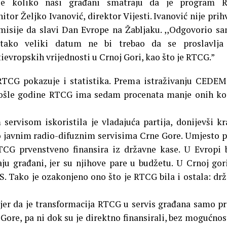
zuje koliko naši građani smatraju da je program 
tor Željko Ivanović, direktor Vijesti. Ivanović nije prih
isije da slavi Dan Evrope na Žabljaku. ,,Odgovorio s
ako veliki datum ne bi trebao da se proslavlja
evropskih vrijednosti u Crnoj Gori, kao što je RTCG.”
RTCG pokazuje i statistika. Prema istraživanju CEDEM
rošle godine RTCG ima sedam procenata manje onih koj
servisom iskoristila je vladajuća partija, donijevši k
 javnim radio-difuznim servisima Crne Gore. Umjesto 
TCG prvenstveno finansira iz državne kase. U Evropi 
aju građani, jer su njihove pare u budžetu. U Crnoj gori
S. Tako je ozakonjeno ono što je RTCG bila i ostala: dr
er da je transformacija RTCG u servis građana samo p
e Gore, pa ni dok su je direktno finansirali, bez mogućnos