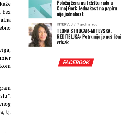
Položaj žena na tržištu rada u
 kaže
Crnoj Gori: Jednakost na papiru
u bez
nije jednakost
jalna
INTERVJU
7 godina ago
sebno
TEONA STRUGAR-MITEVSKA,
REDITELJKA: Petrunija je naš lični
vrisak
viga,
imjer
FACEBOOK
orkom
ogram
slu”.
ovnog
, tj.