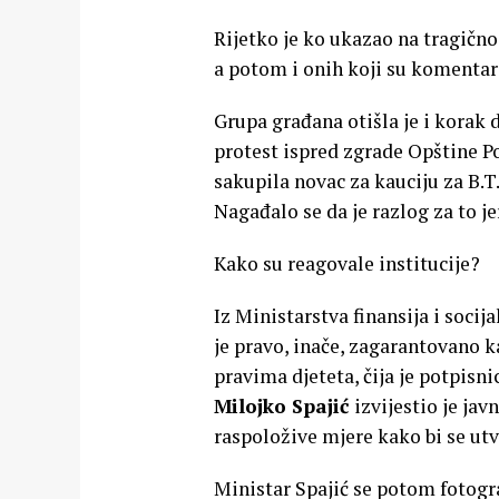
Rijetko je ko ukazao na tragično
a potom i onih koji su komentaris
Grupa građana otišla je i korak
protest ispred zgrade Opštine Po
sakupila novac za kauciju za B.T.
Nagađalo se da je razlog za to j
Kako su reagovale institucije?
Iz Ministarstva finansija i socij
je pravo, inače, zagarantovano
pravima djeteta, čija je potpisn
Milojko Spajić
izvijestio je jav
raspoložive mjere kako bi se ut
Ministar Spajić se potom fotogra