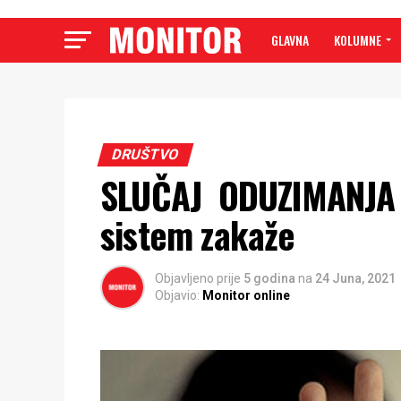
GLAVNA
KOLUMNE
DRUŠTVO
SLUČAJ ODUZIMANJA D
sistem zakaže
Objavljeno prije
5 godina
na
24 Juna, 2021
Objavio:
Monitor online