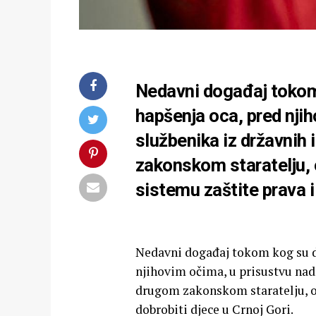
Nedavni događaj tokom 
hapšenja oca, pred nji
službenika iz državnih 
zakonskom staratelju, 
sistemu zaštite prava i
Nedavni događaj tokom kog su d
njihovim očima, u prisustvu nadr
drugom zakonskom staratelju, og
dobrobiti djece u Crnoj Gori.