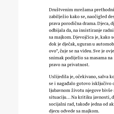
Društvenim mrežama prethodnih 
zabilježio kako se, naočigled de
prava porodična drama. Djeca, dje
odbijala da, na insistiranje radn
sa majkom. Djevojčica je, kako s
dok je dječak, uguran u automob
ovo”, čuje se na videu. Sve je ov
snimak podijelio sa masama na in
pravo na privatnost.
Uslijedila je, očekivano, salva k
se i nagađalo gotovo isključivo 
ljubavnom životu njegove bivše s
situaciju… Na kritiku javnosti, 
socijalni rad, takođe jedna od a
djecu odvede sa majkom.