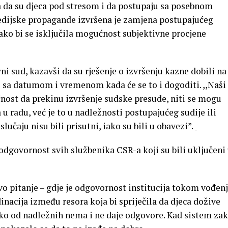
 da su djeca pod stresom i da postupaju sa posebnom
edijske propagande izvršena je zamjena postupajućeg
ako bi se isključila mogućnost subjektivne procjene
ni sud, kazavši da su rješenje o izvršenju kazne dobili na
j i sa datumom i vremenom kada će se to i dogoditi. ,,Naši
ost da prekinu izvršenje sudske presude, niti se mogu
 radu, već je to u nadležnosti postupajućeg sudije ili
lučaju nisu bili prisutni, iako su bili u obavezi”.
odgovornost svih službenika CSR-a koji su bili uključeni
avo pitanje – gdje je odgovornost institucija tokom vođen
inacija između resora koja bi spriječila da djeca dožive
ko od nadležnih nema i ne daje odgovore. Kad sistem zak