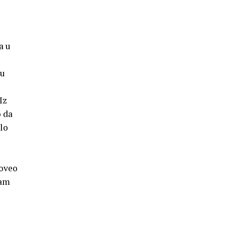
a u
du
Iz
o da
alo
roveo
dam