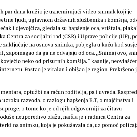
par dana kružio je uznemirujući video snimak koji je
setine ljudi, uglavnom državnih službenika i komšija, od
čak i djevojčica, gledala su hapšenje oca, vrištala, plakal
ika Centra za socijalni rad (CSR) i Uprave policije (UP), 
e zaključuje na osnovu snimka, pobjegla u kuću kod susje
il, zapomagao da ga ne odvajaju od oca. ,,Snimaj ovo, sn
jekovječio neko od prisutnih komšija. I kasnije, neovlašće
ternetu. Postao je viralan i obišao je region. Prekršeno j
omentara, optužbi na račun roditelja, pa i uvreda. Raspre
o uzroku razvoda, o razlogu hapšenja B.T, o majčinstvu i
upruge, o tome ko je od njih odgovorniji za čitavu
doduše neuporedivo blažu, naišla je i radnica Centra za
kterki na snimku, koja je pokušavala da, uz pomoć policaj