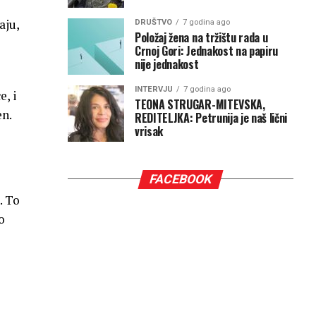
aju,
DRUŠTVO
7 godina ago
Položaj žena na tržištu rada u
Crnoj Gori: Jednakost na papiru
nije jednakost
INTERVJU
7 godina ago
e, i
TEONA STRUGAR-MITEVSKA,
en.
REDITELJKA: Petrunija je naš lični
vrisak
FACEBOOK
. To
o