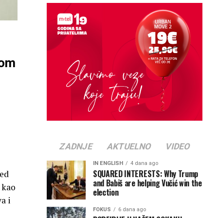
kom
ZADNJE
AKTUELNO
VIDEO
IN ENGLISH
4 dana ago
SQUARED INTERESTS: Why Trump
ed
and Babiš are helping Vučić win the
, kao
election
a i
FOKUS
6 dana ago