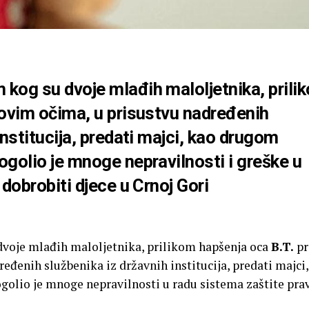
kog su dvoje mlađih maloljetnika, prili
hovim očima, u prisustvu nadređenih
institucija, predati majci, kao drugom
ogolio je mnoge nepravilnosti i greške u
 dobrobiti djece u Crnoj Gori
voje mlađih maloljetnika, prilikom hapšenja oca
B.T.
pr
eđenih službenika iz državnih institucija, predati majci
olio je mnoge nepravilnosti u radu sistema zaštite prav