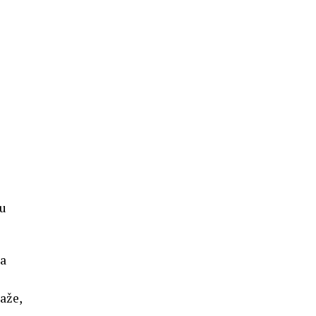
 u
ja
aže,