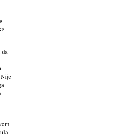
e
ke
u da
u
 Nije
ga
a
stvom
nula