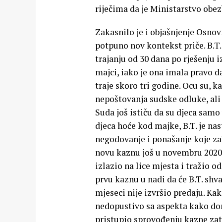
riječima da je Ministarstvo obez
Zakasnilo je i objašnjenje Osnov
potpuno nov kontekst priče. B.T.
trajanju od 30 dana po rješenju 
majci, iako je ona imala pravo d
traje skoro tri godine. Ocu su, 
nepoštovanja sudske odluke, ali 
Suda još ističu da su djeca samo 
djeca hoće kod majke, B.T. je na
negodovanje i ponašanje koje zab
novu kaznu još u novembru 2020.
izlazio na lice mjesta i tražio 
prvu kaznu u nadi da će B.T. shv
mjeseci nije izvršio predaju. Ka
nedopustivo sa aspekta kako do
pristupio sprovođenju kazne zat