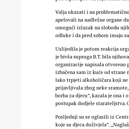
Valja ukazati i na problematičn
apelovali na nadležne organe da
omogući izlazak na slobodu njiho
odluke i da pred sobom imaju sam
Uslijedila je potom reakcija orga
je bivša supruga B.T. bila njiho
organizacije napisala otvoreno pi
izbačena sam iz kuće od strane 
lako trpjeti alkoholičara koji n
prijavljivala zbog neke sramote,
borba za djecu”, kazala je ona i 
postupak dodjele starateljstva. 
Posljednji su se oglasili iz Cent
koje su djeca doživjela”. ,,Nagl