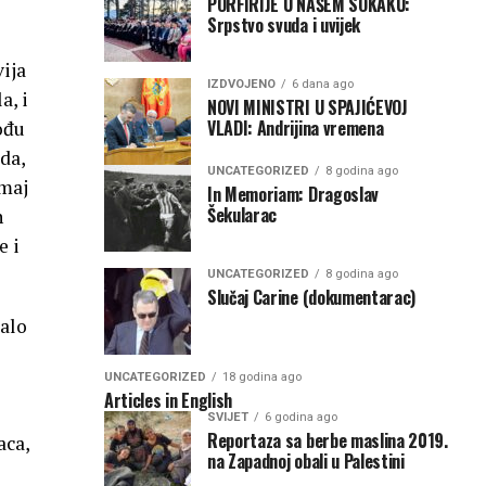
PORFIRIJE U NAŠEM SOKAKU:
Srpstvo svuda i uvijek
vija
IZDVOJENO
6 dana ago
a, i
NOVI MINISTRI U SPAJIĆEVOJ
VLADI: Andrijina vremena
pođu
da,
UNCATEGORIZED
8 godina ago
imaj
In Memoriam: Dragoslav
Šekularac
n
e i
UNCATEGORIZED
8 godina ago
Slučaj Carine (dokumentarac)
dalo
UNCATEGORIZED
18 godina ago
Articles in English
SVIJET
6 godina ago
Reportaza sa berbe maslina 2019.
aca,
na Zapadnoj obali u Palestini