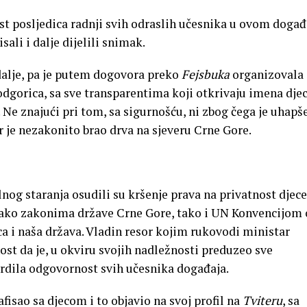
st posljedica radnji svih odraslih učesnika u ovom događ
ali i dalje dijelili snimak.
 dalje, pa je putem dogovora preko
Fejsbuka
organizovala
dgorica, sa sve transparentima koji otkrivaju imena djec
 Ne znajući pri tom, sa sigurnošću, ni zbog čega je uhapš
er je nezakonito brao drva na sjeveru Crne Gore.
alnog staranja osudili su kršenje prava na privatnost djece
 kako zakonima države Crne Gore, tako i UN Konvencijom 
ica i naša država. Vladin resor kojim rukovodi ministar
nost da je, u okviru svojih nadležnosti preduzeo sve
vrdila odgovornost svih učesnika događaja.
fisao sa djecom i to objavio na svoj profil na
Tviteru
, sa