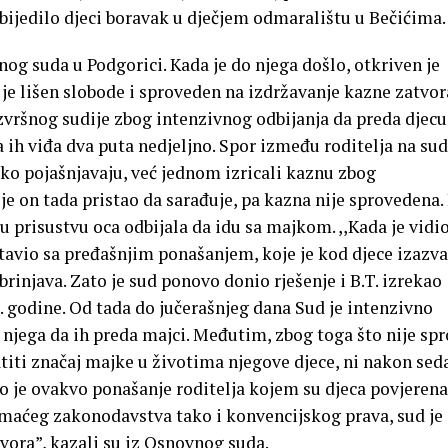
bijedilo djeci boravak u dječjem odmaralištu u Bečićima.
nog suda u Podgorici. Kada je do njega došlo, otkriven je
 je lišen slobode i sproveden na izdržavanje kazne zatvor
izvršnog sudije zbog intenzivnog odbijanja da preda djecu
a ih viđa dva puta nedjeljno. Spor između roditelja na su
kako pojašnjavaju, već jednom izricali kaznu zbog
je on tada pristao da sarađuje, pa kazna nije sprovedena. 
u prisustvu oca odbijala da idu sa majkom. ,,Kada je vidi
stavio sa pređašnjim ponašanjem, koje je kod djece izazv
rinjava. Zato je sud ponovo donio rješenje i B.T. izrekao
 godine. Od tada do jučerašnjeg dana Sud je intenzivno
od njega da ih preda majci. Međutim, zbog toga što nije sp
atiti značaj majke u životima njegove djece, ni nakon se
ko je ovakvo ponašanje roditelja kojem su djeca povjerena
maćeg zakonodavstva tako i konvencijskog prava, sud je
vora”, kazali su iz Osnovnog suda.