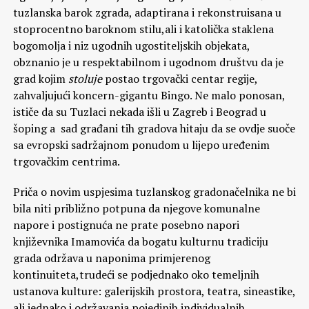
tuzlanska barok zgrada, adaptirana i rekonstruisana u
stoprocentno baroknom stilu,ali i katolička staklena
bogomolja i niz ugodnih ugostiteljskih objekata,
obznanio je u respektabilnom i ugodnom društvu da je
grad kojim
stoluje
postao trgovački centar regije,
zahvaljujući koncern-gigantu Bingo. Ne malo ponosan,
ističe da su Tuzlaci nekada išli u Zagreb i Beograd u
šoping a sad građani tih gradova hitaju da se ovdje suoče
sa evropski sadržajnom ponudom u lijepo uređenim
trgovačkim centrima.
Priča o novim uspjesima tuzlanskog gradonačelnika ne bi
bila niti približno potpuna da njegove komunalne
napore i postignuća ne prate posebno napori
književnika Imamovića da bogatu kulturnu tradiciju
grada održava u naponima primjerenog
kontinuiteta,trudeći se podjednako oko temeljnih
ustanova kulture: galerijskih prostora, teatra, sineastike,
ali jednako i održavanja pojedinih individualnih