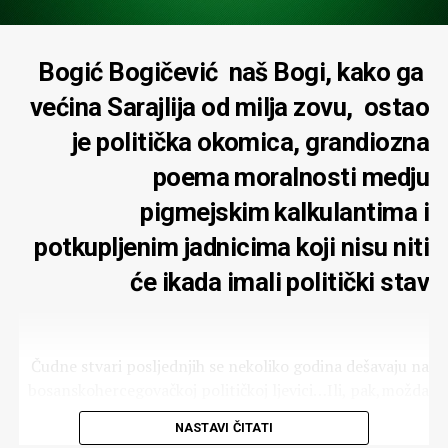
Bogić Bogičević naš Bogi, kako ga
većina Sarajlija od milja zovu, ostao
je politička okomica, grandiozna
poema moralnosti medju
pigmejskim kalkulantima i
potkupljenim jadnicima koji nisu niti
će ikada imali politički stav
Čudne stvari posljednjih se nekoliko godina dešavaju na
bosanskohercegovačkoj političkoj ljevici…Ili, pak,možda
ja griješim u procjenama…Jedno je sigurno: bilo što da se
NASTAVI ČITATI
desi sa bosanskoheregovačkom