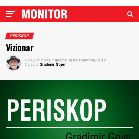
PERISKOP
Vizionar
Objavljeno prije
7 godina
na
8 Septembra, 2019
Objavio:
Gradimir Gojer