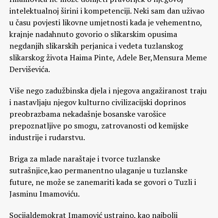
intelektualnoj širini i kompetenciji. Neki sam dan uživao
u času povjesti likovne umjetnosti kada je vehementno,
krajnje nadahnuto govorio o slikarskim opusima
negdanjih slikarskih perjanica i vedeta tuzlanskog
slikarskog života Haima Pinte, Adele Ber,Mensura Meme
Derviševića.
Više nego zadužbinska djela i njegova angažiranost traju
i nastavljaju njegov kulturno civilizacijski doprinos
preobrazbama nekadašnje bosanske varošice
prepoznatljive po smogu, zatrovanosti od kemijske
industrije i rudarstvu.
Briga za mlade naraštaje i tvorce tuzlanske
sutrašnjice,kao permanentno ulaganje u tuzlanske
future, ne može se zanemariti kada se govori o Tuzli i
Jasminu Imamoviću.
Socijaldemokrat Imamović ustrajno, kao najbolji