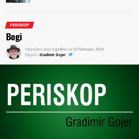
PERISKOP
Bogi
Objavljeno prije
2 godine
na
23 Februara, 2024
Objavio:
Gradimir Gojer