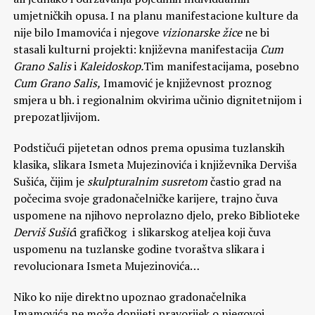
umjetničkih opusa. I na planu manifestacione kulture da
nije bilo Imamovića i njegove
vizionarske žice
ne bi
stasali kulturni projekti: književna manifestacija
Cum
Grano Salis
i
Kaleidoskop.
Tim manifestacijama, posebno
Cum Grano Salis,
Imamović je književnost proznog
smjera u bh. i regionalnim okvirima učinio dignitetnijom i
prepozatljivijom.
Podstičući pijetetan odnos prema opusima tuzlanskih
klasika, slikara Ismeta Mujezinovića i književnika Derviša
Sušića, čijim je
skulpturalnim susretom
častio grad na
počecima svoje gradonačelničke karijere, trajno čuva
uspomene na njihovo neprolazno djelo, preko Biblioteke
Derviš Sušić
i grafičkog i slikarskog ateljea koji čuva
uspomenu na tuzlanske godine tvoraštva slikara i
revolucionara Ismeta Mujezinovića…
Niko ko nije direktno upoznao gradonačelnika
Imamovića ne može donijeti pravorijek o njegovoj