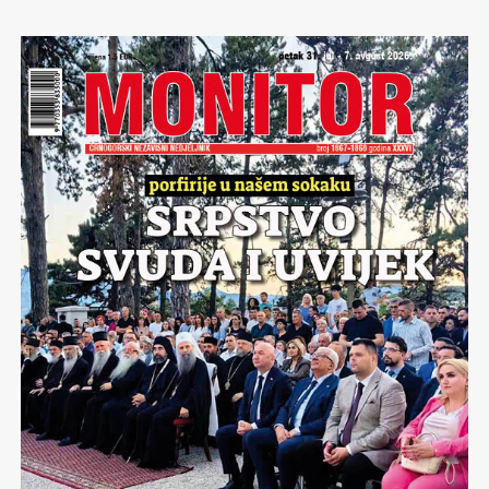
obilježi četrdeset godina od Sarajevske olimpijade navrla
su sječanja…Na čudesno doba, bajkovito. Ne zato što smo
bili četrdeset godina mlađi… Ne, već zbog toga što je
doba Četrnaestih zimskih olimpijskih igara bilo prije
svega vrijeme jakih ličnosti,kojih, nažalost niti u
Sarajevu, a bogme niti u drugim djelovima bivše nam
domovine sve teže i sve rjeđe nalazim..
Olimpijada je bila golemi ispit koji je polagalo Sarajevo,
koji je polagala Jugoslavija…Sa timom ozbiljnih osoba
kojih danas nema, sa istinskim državnikom
Brankom
Mikulićem,
ovaj generacijski projekat ne da je samo
uspio. Četrnaeste zimske olimpijske igre postale su
mjerilo uspješnosti u svijetu svjetskog olimpizma.
Jarko se sječam svakoga dana sarajevske olimpijade.
Sječam se šampiona
Jure Franka
kome su Sarajlije
ispjevali pjesmu:”Eto Jureka sladjeg od bureka…”