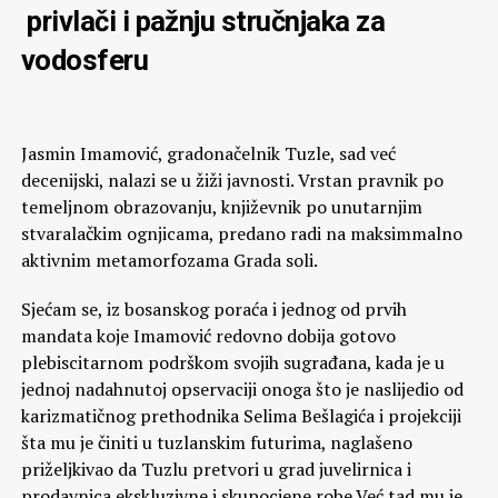
privlači i pažnju stručnjaka za
vodosferu
Jasmin Imamović, gradonačelnik Tuzle, sad već
decenijski, nalazi se u žiži javnosti. Vrstan pravnik po
temeljnom obrazovanju, književnik po unutarnjim
stvaralačkim ognjicama, predano radi na maksimmalno
aktivnim metamorfozama Grada soli.
Sjećam se, iz bosanskog poraća i jednog od prvih
mandata koje Imamović redovno dobija gotovo
plebiscitarnom podrškom svojih sugrađana, kada je u
jednoj nadahnutoj opservaciji onoga što je naslijedio od
karizmatičnog prethodnika Selima Bešlagića i projekciji
šta mu je činiti u tuzlanskim futurima, naglašeno
priželjkivao da Tuzlu pretvori u grad juvelirnica i
prodavnica ekskluzivne i skupocjene robe.Već tad mu je