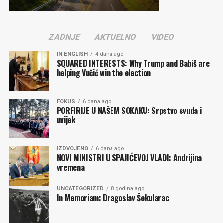
Komentari
ZADNJE
AKTUELNO
VIDEO
IN ENGLISH
4 dana ago
SQUARED INTERESTS: Why Trump and Babiš are
helping Vučić win the election
FOKUS
6 dana ago
PORFIRIJE U NAŠEM SOKAKU: Srpstvo svuda i
uvijek
IZDVOJENO
6 dana ago
NOVI MINISTRI U SPAJIĆEVOJ VLADI: Andrijina
vremena
UNCATEGORIZED
8 godina ago
In Memoriam: Dragoslav Šekularac