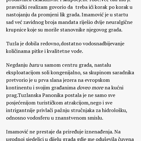
pravnički realizam govorio da treba ići korak po korak u
nastojanju da promjeni lik grada. Imamović je u startu
sad već zavidnog broja mandata riješio dvije neuralgične
krupnice koje su morile stanovnike njegovog grada.
Tuzla je dobila redovno,dostatno vodosnadbijevanje
količinama pitke i kvalitetne vode.
Negdanju
baru
u samom centru grada, nastalu
eksploatacijom soli kongenijalno, sa skupinom saradnika
pretvorio je u prva slana jezera na evropskom
kontinentu i svojim građanima
doveo more
na kućni
prag.Tuzlanska Panonika postala je ne samo sve
posjećenijom turističkom atrakcijom,nego i sve
intrigantnije privlači pažnju stručnjaka za hidrološku,
odnosno vodosferu u znanstvenom smislu.
Imamović ne prestaje da priređuje iznenađenja. Na
ugodnoj sjedeljci u dijelu grada gdje me oduševila čuvena