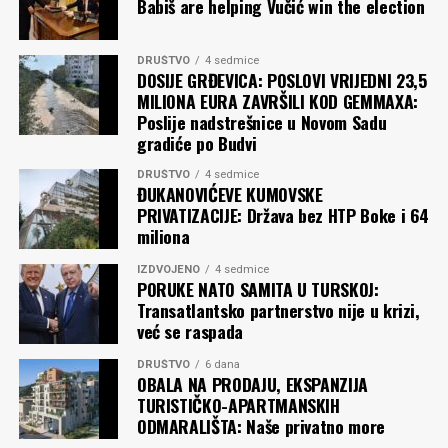
Babiš are helping Vučić win the election
DRUŠTVO
4 sedmice
DOSIJE GRĐEVICA: POSLOVI VRIJEDNI 23,5
MILIONA EURA ZAVRŠILI KOD GEMMAXA:
Poslije nadstrešnice u Novom Sadu
gradiće po Budvi
DRUŠTVO
4 sedmice
ĐUKANOVIĆEVE KUMOVSKE
PRIVATIZACIJE: Država bez HTP Boke i 64
miliona
IZDVOJENO
4 sedmice
PORUKE NATO SAMITA U TURSKOJ:
Transatlantsko partnerstvo nije u krizi,
već se raspada
DRUŠTVO
6 dana
OBALA NA PRODAJU, EKSPANZIJA
TURISTIČKO-APARTMANSKIH
ODMARALIŠTA: Naše privatno more