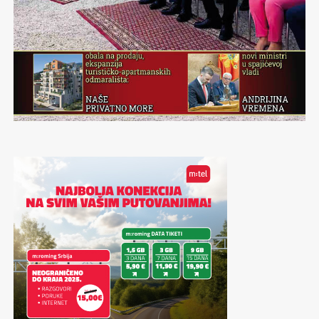
Nevjerojatnu atmosferu koju obujmljuju Zetra i
Skenderija,olimpijske planine i borilišta, opći porast
umjetničkog života tih dana, razdraganih lica na ulicama
Šehera…Sve to je trajalo za vrijeme Četrnaestih
olimpijskih igara kao nestvarni san. Bajka, veličanstvena
bajka,šeherska.
Sad kad obilježavamo četrdeset godina od ove
nestvarnosti koja je Sarajevo tih dana učinila centrom
svijeta, u mojim ušima odjekuju riječi predsjednika
Medjunarodnog olimpijskog komiteta sa spuštanja
zavjese na sve te bajkovite prizore:”…Hvala drago
Sarajevo!”
Neka ove riječi dragog Huana Antonia Samarana budu
epilog ovom Periskopu
Gradimir GOJER