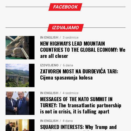
FACEBOOK
IZDVAJAMO
IN ENGLISH
3 sedmice
NEW HIGHWAYS LEAD MOUNTAIN
COUNTRIES TO THE GLOBAL ECONOMY: We
are all closer
IZDVOJENO
6 dana
ZATVOREN MOST NA ĐURĐEVIĆA TARI:
Cijena spasavanja kolosa
IN ENGLISH
4 sedmice
MESSAGES OF THE NATO SUMMIT IN
TURKEY: The transatlantic partnership
is not in crisis, it is falling apart
IN ENGLISH
4 dana
SQUARED INTERESTS: Why Trump and