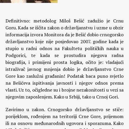
Definitivno: metodolog Miloš Bešić zadužio je Crnu
Goru. Kada se iščita zakon o državljanstvu i uzme u obzir
informacija izvora Monitora da je Bešić dobio crnogorsko
državljanstvo koje nije posjedovao 2007. godine kada je
stupio u radni odnos na Fakultetu političkih nauka u
Podgorici, te kada se prostudira njegova radna
biografija, i primijeni prosta logika, očito je: vladajući
istraživač javnog mnjenja dobio je državljanstvo Crne
Gore kao zaslužni građanin! Podatak baca puno svjetlo
na Bešićeva ispitivanja javnosti i njegov odnos prema
vlasti. Uz to, očigledne su i brojne nezakonitosti u vezi sa
njegovim zaposlenjem. Kako u Srbiji, tako u Crnoj Gori.
Zavirimo u zakon. Crnogorsko državljanstvo se stiče:
porijeklom, rođenjem na teritoriji Crne Gore, prijemom
ili na osnovu međunarodnih ugovora i sporazuma. Kako