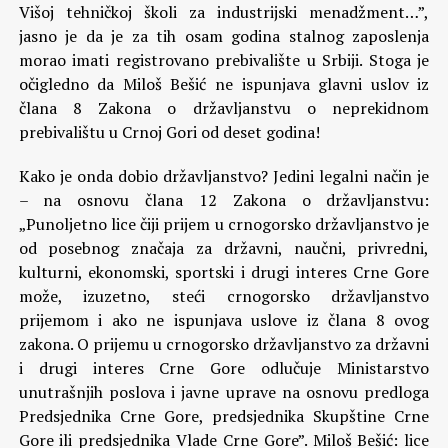
Višoj tehničkoj školi za industrijski menadžment…”,
jasno je da je za tih osam godina stalnog zaposlenja
morao imati registrovano prebivalište u Srbiji. Stoga je
očigledno da Miloš Bešić ne ispunjava glavni uslov iz
člana 8 Zakona o državljanstvu o neprekidnom
prebivalištu u Crnoj Gori od deset godina!
Kako je onda dobio državljanstvo? Jedini legalni način je
– na osnovu člana 12 Zakona o državljanstvu:
„Punoljetno lice čiji prijem u crnogorsko državljanstvo je
od posebnog značaja za državni, naučni, privredni,
kulturni, ekonomski, sportski i drugi interes Crne Gore
može, izuzetno, steći crnogorsko državljanstvo
prijemom i ako ne ispunjava uslove iz člana 8 ovog
zakona. O prijemu u crnogorsko državljanstvo za državni
i drugi interes Crne Gore odlučuje Ministarstvo
unutrašnjih poslova i javne uprave na osnovu predloga
Predsjednika Crne Gore, predsjednika Skupštine Crne
Gore ili predsjednika Vlade Crne Gore”. Miloš Bešić: lice