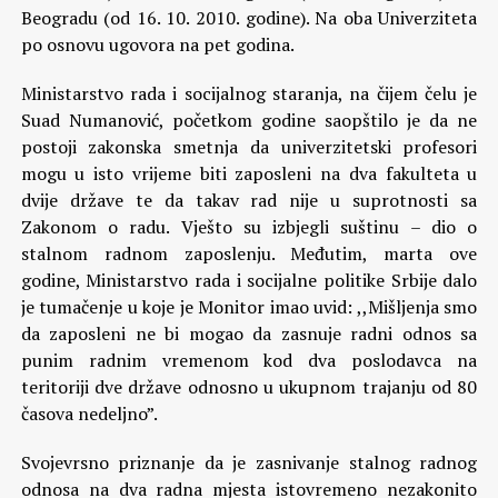
Beogradu (od 16. 10. 2010. godine). Na oba Univerziteta
po osnovu ugovora na pet godina.
Ministarstvo rada i socijalnog staranja, na čijem čelu je
Suad Numanović, početkom godine saopštilo je da ne
postoji zakonska smetnja da univerzitetski profesori
mogu u isto vrijeme biti zaposleni na dva fakulteta u
dvije države te da takav rad nije u suprotnosti sa
Zakonom o radu. Vješto su izbjegli suštinu – dio o
stalnom radnom zaposlenju. Međutim, marta ove
godine, Ministarstvo rada i socijalne politike Srbije dalo
je tumačenje u koje je Monitor imao uvid: ,,Mišljenja smo
da zaposleni ne bi mogao da zasnuje radni odnos sa
punim radnim vremenom kod dva poslodavca na
teritoriji dve države odnosno u ukupnom trajanju od 80
časova nedeljno”.
Svojevrsno priznanje da je zasnivanje stalnog radnog
odnosa na dva radna mjesta istovremeno nezakonito