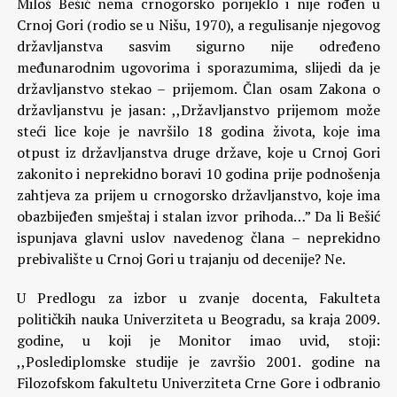
Miloš Bešić nema crnogorsko porijeklo i nije rođen u
Crnoj Gori (rodio se u Nišu, 1970), a regulisanje njegovog
državljanstva sasvim sigurno nije određeno
međunarodnim ugovorima i sporazumima, slijedi da je
državljanstvo stekao – prijemom. Član osam Zakona o
državljanstvu je jasan: ,,Državljanstvo prijemom može
steći lice koje je navršilo 18 godina života, koje ima
otpust iz državljanstva druge države, koje u Crnoj Gori
zakonito i neprekidno boravi 10 godina prije podnošenja
zahtjeva za prijem u crnogorsko državljanstvo, koje ima
obazbijeđen smještaj i stalan izvor prihoda…” Da li Bešić
ispunjava glavni uslov navedenog člana – neprekidno
prebivalište u Crnoj Gori u trajanju od decenije? Ne.
U Predlogu za izbor u zvanje docenta, Fakulteta
političkih nauka Univerziteta u Beogradu, sa kraja 2009.
godine, u koji je Monitor imao uvid, stoji:
,,Poslediplomske studije je završio 2001. godine na
Filozofskom fakultetu Univerziteta Crne Gore i odbranio