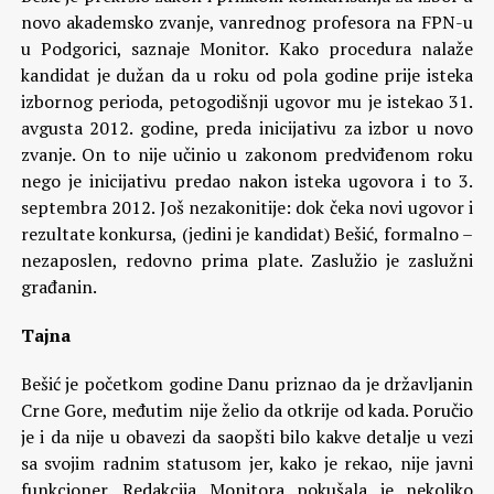
novo akademsko zvanje, vanrednog profesora na FPN-u
u Podgorici, saznaje Monitor. Kako procedura nalaže
kandidat je dužan da u roku od pola godine prije isteka
izbornog perioda, petogodišnji ugovor mu je istekao 31.
avgusta 2012. godine, preda inicijativu za izbor u novo
zvanje. On to nije učinio u zakonom predviđenom roku
nego je inicijativu predao nakon isteka ugovora i to 3.
septembra 2012. Još nezakonitije: dok čeka novi ugovor i
rezultate konkursa, (jedini je kandidat) Bešić, formalno –
nezaposlen, redovno prima plate. Zaslužio je zaslužni
građanin.
Tajna
Bešić je početkom godine Danu priznao da je državljanin
Crne Gore, međutim nije želio da otkrije od kada. Poručio
je i da nije u obavezi da saopšti bilo kakve detalje u vezi
sa svojim radnim statusom jer, kako je rekao, nije javni
funkcioner. Redakcija Monitora pokušala je nekoliko