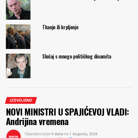
Tkanje ili krpljenje
Slučaj s mnogo političkog dinamita
IZDVOJENO
NOVI MINISTRI U SPAJIĆEVOJ VLADI:
Andrijina vremena
Objavljeno prije
6 dana
na
1 Augusta, 2026