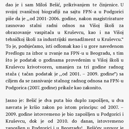
dao je i sam Miloš Bešić, prikrivanjem te činjenice. U
svojoj zvaničnoj biografiji na sajtu FPN-a u Podgorici
piše da je ,,od 2001-2006. godine, nakon magistrirature
zasnovao stalni radni odnos na Višoj školi za
obrazovanje vaspitača u Kruševcu, kao i na Višoj
tehničkoj školi za industrijski menadžment u Kruševcu.”
To je, podsjećamo, isti odlomak kao i u gore navedenom
Predlogu za izbor u zvanje na FPN-u u Beogradu, s tim
što je podatak o godinama provedenim u Višoj školi u
Kruševcu krivotvoren, umanjen za tri godine radnog
staža ( tačan podatak je ,,od 2001. – 2009. godine”) sa
ciljem da se zasnivanje stalnog radnog odnosa na FPN-u
Podgorica (2007. godine) prikaže kao zakonito.
Jasno je: Bešić je dva puta bio duplo zapošljen, u dva
navrata je kršio zakon po istom principu: od 2007. –
2009. godine istovremeno je bio zapošljen u Podgorici i
Kruševcu, dok je od 2010. do danas, istovremeno
zaposljen u Podgorici i u Beogradu! ,,Bešićev ugovor je