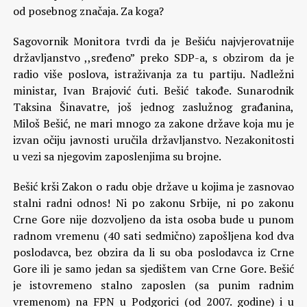
od posebnog značaja. Za koga?
Sagovornik Monitora tvrdi da je Bešiću najvjerovatnije
državljanstvo ,,sređeno” preko SDP-a, s obzirom da je
radio više poslova, istraživanja za tu partiju. Nadležni
ministar, Ivan Brajović ćuti. Bešić takođe. Sunarodnik
Taksina Šinavatre, još jednog zaslužnog građanina,
Miloš Bešić, ne mari mnogo za zakone države koja mu je
izvan očiju javnosti uručila državljanstvo. Nezakonitosti
u vezi sa njegovim zaposlenjima su brojne.
Bešić krši Zakon o radu obje države u kojima je zasnovao
stalni radni odnos! Ni po zakonu Srbije, ni po zakonu
Crne Gore nije dozvoljeno da ista osoba bude u punom
radnom vremenu (40 sati sedmično) zapošljena kod dva
poslodavca, bez obzira da li su oba poslodavca iz Crne
Gore ili je samo jedan sa sjedištem van Crne Gore. Bešić
je istovremeno stalno zaposlen (sa punim radnim
vremenom) na FPN u Podgorici (od 2007. godine) i u