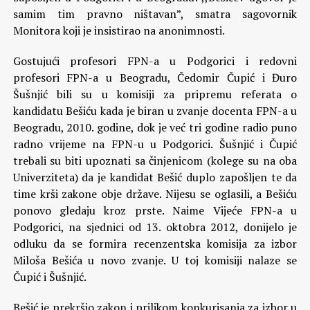
samim tim pravno ništavan”, smatra sagovornik
Monitora koji je insistirao na anonimnosti.
Gostujući profesori FPN-a u Podgorici i redovni
profesori FPN-a u Beogradu, Čedomir Čupić i Đuro
Šušnjić bili su u komisiji za pripremu referata o
kandidatu Bešiću kada je biran u zvanje docenta FPN-a u
Beogradu, 2010. godine, dok je već tri godine radio puno
radno vrijeme na FPN-u u Podgorici. Šušnjić i Čupić
trebali su biti upoznati sa činjenicom (kolege su na oba
Univerziteta) da je kandidat Bešić duplo zapošljen te da
time krši zakone obje države. Nijesu se oglasili, a Bešiću
ponovo gledaju kroz prste. Naime Vijeće FPN-a u
Podgorici, na sjednici od 13. oktobra 2012, donijelo je
odluku da se formira recenzentska komisija za izbor
Miloša Bešića u novo zvanje. U toj komisiji nalaze se
Čupić i Šušnjić.
Bešić je prekršio zakon i prilikom konkurisanja za izbor u