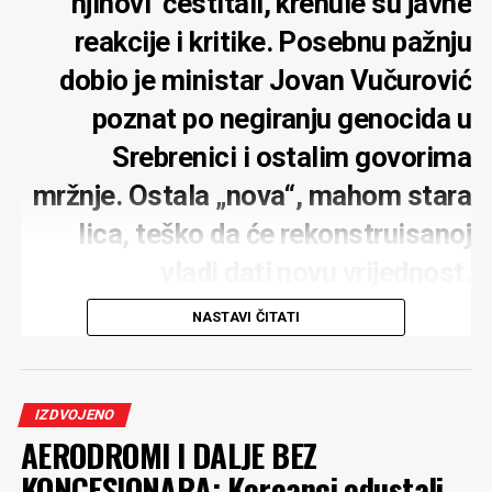
njihovi čestitali, krenule su javne
reakcije i kritike. Posebnu pažnju
dobio je ministar Jovan Vučurović
poznat po negiranju genocida u
Srebrenici i ostalim govorima
mržnje. Ostala „nova“, mahom stara
lica, teško da će rekonstruisanoj
vladi dati novu vrijednost.
Zadovoljstvo je predsjednika
NASTAVI ČITATI
parlamenta
IZDVOJENO
AERODROMI I DALJE BEZ
KONCESIONARA: Koreanci odustali,
Četiri nova lica koje je predložio za treću rekonstrukciju