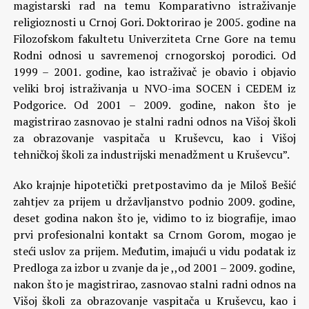
magistarski rad na temu Komparativno istraživanje
religioznosti u Crnoj Gori. Doktorirao je 2005. godine na
Filozofskom fakultetu Univerziteta Crne Gore na temu
Rodni odnosi u savremenoj crnogorskoj porodici. Od
1999 – 2001. godine, kao istraživač je obavio i objavio
veliki broj istraživanja u NVO-ima SOCEN i CEDEM iz
Podgorice. Od 2001 – 2009. godine, nakon što je
magistrirao zasnovao je stalni radni odnos na Višoj školi
za obrazovanje vaspitača u Kruševcu, kao i Višoj
tehničkoj školi za industrijski menadžment u Kruševcu”.
Ako krajnje hipotetički pretpostavimo da je Miloš Bešić
zahtjev za prijem u državljanstvo podnio 2009. godine,
deset godina nakon što je, vidimo to iz biografije, imao
prvi profesionalni kontakt sa Crnom Gorom, mogao je
steći uslov za prijem. Međutim, imajući u vidu podatak iz
Predloga za izbor u zvanje da je ,,od 2001 – 2009. godine,
nakon što je magistrirao, zasnovao stalni radni odnos na
Višoj školi za obrazovanje vaspitača u Kruševcu, kao i