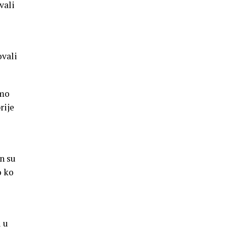
vali
ovali
smo
rije
n su
o ko
 u