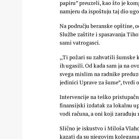
papiru” preuzeli, kao što je kom
namjeru da ispoštuju taj dio ugo
Na području beranske opštine, od
Službe zaštite i spasavanja Tih
sami vatrogasci.
,,Ti požari su zahvatili šumske
ih ugasili. Od kada sam ja na ovo
svega mislim na radnike preduzeć
jedinici Uprave za šume”, tvrdi o
Intervencije na teško pristup
finansijski izdatak za lokalnu up
vodi računa, a oni koji zarađuju 
Slično je iskustvo i Miloša Vla
kazati da su njegovim kolegama