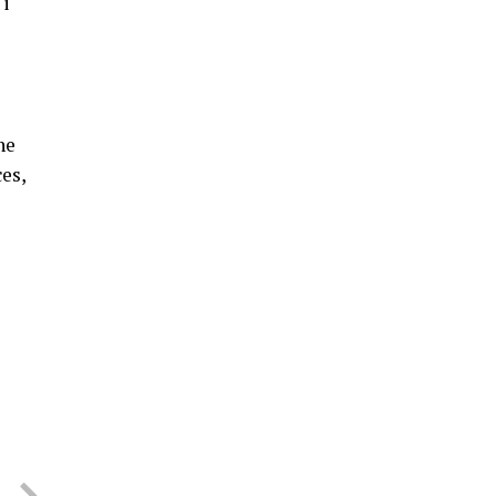
 i
ne
es,