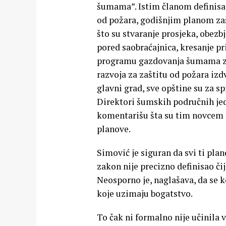
šumama”. Istim članom definisan
od požara, godišnjim planom zaš
što su stvaranje prosjeka, obezb
pored saobraćajnica, kresanje p
programu gazdovanja šumama za 
razvoja za zaštitu od požara izdv
glavni grad, sve opštine su za s
Direktori šumskih područnih jedn
komentarišu šta su tim novcem mo
planove.
Simović je siguran da svi ti pla
zakon nije precizno definisao č
Neosporno je, naglašava, da se k
koje uzimaju bogatstvo.
To čak ni formalno nije učinila 