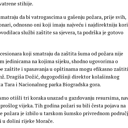
atrene stihije.
smatraju da bi vatrogascima u gašenju požara, prije svih,
ari, odnosno oni koji imaju najveću i najdirektniju kori
dilaca službi zaštite sa sjevera, ta podrška je gotovo
cesionara koji smatraju da zaštita šuma od požara nije
kim jedinicama na kojima sijeku, shodno ugovorima o
e zaštite i spasavanja u opštinama mogu efikasno zaštiti
inž. Dragiša Dožić, dugogodišnji direktor kolašinskog
 Tara i Nacionalnog parka Biogradska gora.
smo otišli tri koraka unazad u gazdovanju resursima, na
rošlog vijeka. Tih godina požari su bili česta pojava na
iše požara je izbilo u tarskom šumsko privrednom područj
 u dolini rijeke Morače.