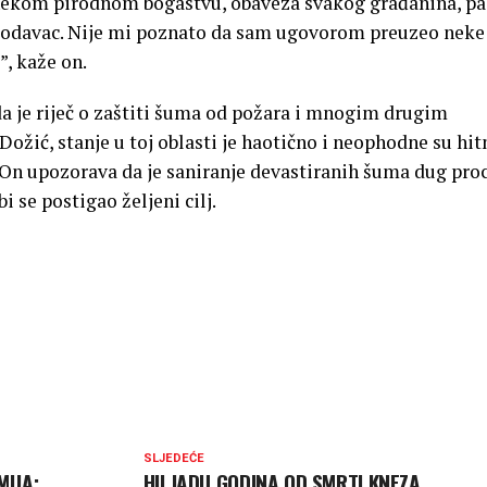
ti nekom pirodnom bogastvu, obaveza svakog građanina, pa
oslodavac. Nije mi poznato da sam ugovorom preuzeo neke
”, kaže on.
a je riječ o zaštiti šuma od požara i mnogim drugim
ožić, stanje u toj oblasti je haotično i neophodne su hit
 On upozorava da je saniranje devastiranih šuma dug proc
i se postigao željeni cilj.
SLJEDEĆE
MIJA:
HILJADU GODINA OD SMRTI KNEZA