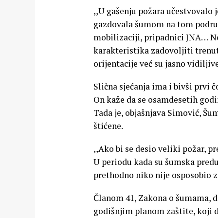
,,U gašenju požara učestvovalo je
gazdovala šumom na tom području
mobilizaciji, pripadnici JNA… Ne
karakteristika zadovoljiti trenu
orijentacije već su jasno vidiljiv
Slična sjećanja ima i bivši prvi 
On kaže da se osamdesetih godin
Tada je, objašnjava Simović, Šu
štićene.
,,Ako bi se desio veliki požar, p
U periodu kada su šumska preduze
prethodno niko nije osposobio za
Članom 41, Zakona o šumama, def
godišnjim planom zaštite, koji