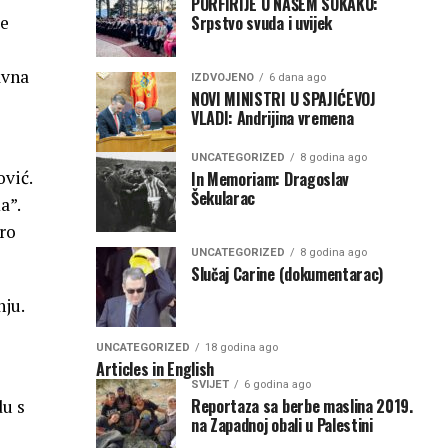
PORFIRIJE U NAŠEM SOKAKU:
Srpstvo svuda i uvijek
je
avna
IZDVOJENO
6 dana ago
NOVI MINISTRI U SPAJIĆEVOJ
VLADI: Andrijina vremena
UNCATEGORIZED
8 godina ago
ović.
In Memoriam: Dragoslav
Šekularac
a”.
ro
UNCATEGORIZED
8 godina ago
Slučaj Carine (dokumentarac)
nju.
UNCATEGORIZED
18 godina ago
Articles in English
SVIJET
6 godina ago
Reportaza sa berbe maslina 2019.
du s
na Zapadnoj obali u Palestini