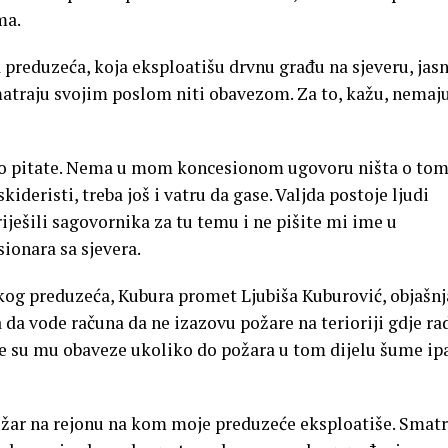
ma.
 preduzeća, koja eksploatišu drvnu građu na sjeveru, jasn
atraju svojim poslom niti obavezom. Za to, kažu, nemaj
 to pitate. Nema u mom koncesionom ugovoru ništa o tom
skideristi, treba još i vatru da gase. Valjda postoje ljudi
riješili sagovornika za tu temu i ne pišite mi ime u
ionara sa sjevera.
kog preduzeća, Kubura promet Ljubiša Kuburović, objašn
 da vode računa da ne izazovu požare na terioriji gdje ra
e su mu obaveze ukoliko do požara u tom dijelu šume ip
požar na rejonu na kom moje preduzeće eksploatiše. Sma