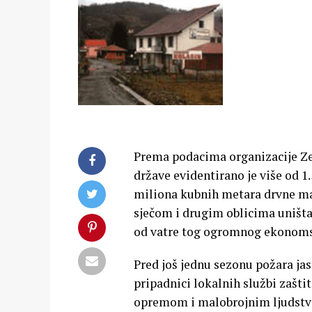
Prema podacima organizacije Zel
države evidentirano je više od 1
miliona kubnih metara drvne ma
sječom i drugim oblicima uništav
od vatre tog ogromnog ekonoms
Pred još jednu sezonu požara jas
pripadnici lokalnih službi zaštit
opremom i malobrojnim ljudstv