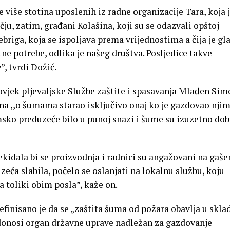
 više stotina uposlenih iz radne organizacije Tara, koja 
, zatim, građani Kolašina, koji su se odazvali opštoj
briga, koja se ispoljava prema vrijednostima a čija je gl
tne potrebe, odlika je našeg društva. Posljedice takve
e”, tvrdi Dožić.
čovjek pljevaljske Službe zaštite i spasavanja Mlađen Sim
a ,,o šumama starao isključivo onaj ko je gazdovao njim
msko preduzeće bilo u punoj snazi i šume su izuzetno dob
rekidala bi se proizvodnja i radnici su angažovani na gaše
ća slabila, počelo se oslanjati na lokalnu službu, koju
 toliki obim posla”, kaže on.
inisano je da se „zaštita šuma od požara obavlja u skla
 donosi organ državne uprave nadležan za gazdovanje