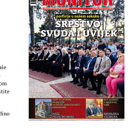
aše
3
nom
tite
edino
m