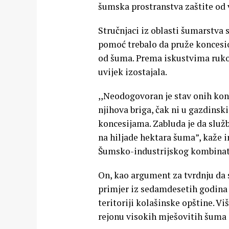
šumska prostranstva zaštite od v
Stručnjaci iz oblasti šumarstva 
pomoć trebalo da pruže koncesion
od šuma. Prema iskustvima rukovo
uvijek izostajala.
,,Neodogovoran je stav onih kon
njihova briga, čak ni u gazdins
koncesijama. Zabluda je da služb
na hiljade hektara šuma”, kaže 
Šumsko-industrijskog kombinata
On, kao argument za tvrdnju da 
primjer iz sedamdesetih godina p
teritoriji kolašinske opštine. V
rejonu visokih mješovitih šuma i