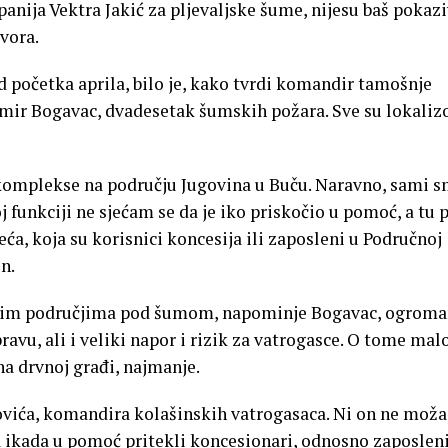
panija Vektra Jakić za pljevaljske šume, nijesu baš pokazi
vora.
 početka aprila, bilo je, kako tvrdi komandir tamošnje
omir Bogavac, dvadesetak šumskih požara. Sve su lokaliz
 komplekse na području Jugovina u Buču. Naravno, sami 
j funkciji ne sjećam se da je iko priskočio u pomoć, a tu p
a, koja su korisnici koncesija ili zaposleni u Područnoj
n.
ačnim područjima pod šumom, napominje Bogavac, ogroma
ravu, ali i veliki napor i rizik za vatrogasce. O tome mal
na drvnoj građi, najmanje.
hovića, komandira kolašinskih vatrogasaca. Ni on ne moža
 ikada u pomoć pritekli koncesionari, odnosno zaposleni