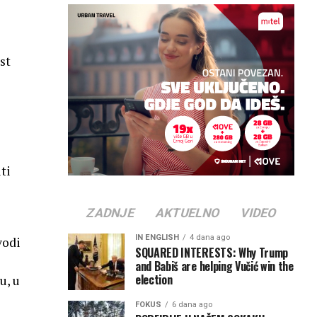
st
ti
ZADNJE
AKTUELNO
VIDEO
IN ENGLISH
4 dana ago
vodi
SQUARED INTERESTS: Why Trump
and Babiš are helping Vučić win the
election
u, u
FOKUS
6 dana ago