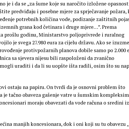
o je i da se „za šume koje su naročito izložene opasnos
tite predviđaju i posebne mjere za sprječavanje požara, 
jeđenje potrebnih količina vode, podizanje zaštitnih poja
rizemnih grana kod četinara i druge mjere…”. Prema
prošlu godinu, Ministarstvo poljoprivrede i ruralnog
ojilo je svega 27.980 eura za cijelu državu. Ako se izuzm
provođenje protivpožarnih planova dobile samo po 2.000 e
ica sa sjevera nijesu bili raspoloženi da zvanično
gli uraditi i da li su uopšte išta radili, osim što su nap
novi ostaju na papiru. On tvrdi da je osnovni problem što
ija je tačno obaveza gašenje vatre u šumskim kompleksim
oncesionari moraju obavezati da vode računa o sredini iz
većina manjih koncesionara, dok i oni koji su tu obavezu ,