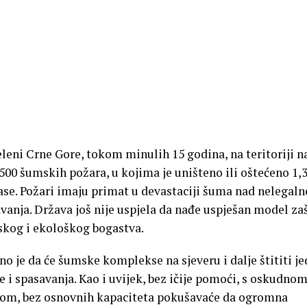
eni Crne Gore, tokom minulih 15 godina, na teritoriji n
.500 šumskih požara, u kojima je uništeno ili oštećeno 1,
se. Požari imaju primat u devastaciji šuma nad nelegal
anja. Država još nije uspjela da nađe uspješan model zaš
kog i ekološkog bogastva.
no je da će šumske komplekse na sjeveru i dalje štititi j
e i spasavanja. Kao i uvijek, bez ičije pomoći, s oskudno
om, bez osnovnih kapaciteta pokušavaće da ogromna