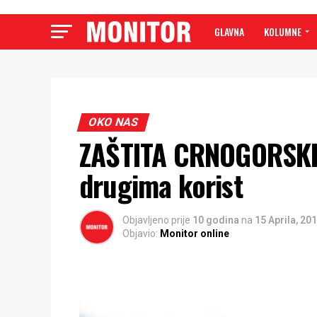
GLAVNA
KOLUMNE
OKO NAS
ZAŠTITA CRNOGORSKI
drugima korist
Objavljeno prije
10 godina
na
15 Aprila, 20
Objavio:
Monitor online