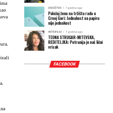
tima
DRUŠTVO
7 godina ago
kao
Položaj žena na tržištu rada u
seva
Crnoj Gori: Jednakost na papiru
nije jednakost
INTERVJU
7 godina ago
TEONA STRUGAR-MITEVSKA,
e
REDITELJKA: Petrunija je naš lični
ura.
vrisak
isali
FACEBOOK
a.
,na