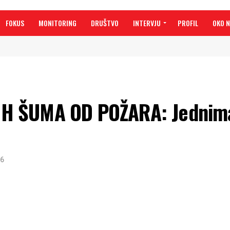
FOKUS
MONITORING
DRUŠTVO
INTERVJU
PROFIL
OKO 
H ŠUMA OD POŽARA: Jednima
16