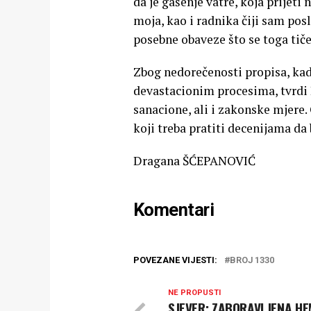
da je gašenje vatre, koja prije
moja, kao i radnika čiji sam p
posebne obaveze što se toga tiče
Zbog nedorečenosti propisa, kad
devastacionim procesima, tvrdi D
sanacione, ali i zakonske mjere.
koji treba pratiti decenijama da b
Dragana ŠĆEPANOVIĆ
Komentari
POVEZANE VIJESTI:
BROJ 1330
NE PROPUSTI
SJEVER: ZABORAVLJENA HE