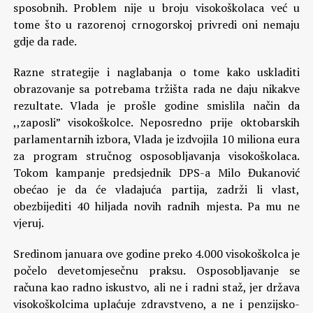
sposobnih. Problem nije u broju visokoškolaca već u
tome što u razorenoj crnogorskoj privredi oni nemaju
gdje da rade.
Razne strategije i naglabanja o tome kako uskladiti
obrazovanje sa potrebama tržišta rada ne daju nikakve
rezultate. Vlada je prošle godine smislila način da
,,zaposli” visokoškolce. Neposredno prije oktobarskih
parlamentarnih izbora, Vlada je izdvojila 10 miliona eura
za program stručnog osposobljavanja visokoškolaca.
Tokom kampanje predsjednik DPS-a Milo Đukanović
obećao je da će vladajuća partija, zadrži li vlast,
obezbijediti 40 hiljada novih radnih mjesta. Pa mu ne
vjeruj.
Sredinom januara ove godine preko 4.000 visokoškolca je
počelo devetomjesečnu praksu. Osposobljavanje se
računa kao radno iskustvo, ali ne i radni staž, jer država
visokoškolcima uplaćuje zdravstveno, a ne i penzijsko-