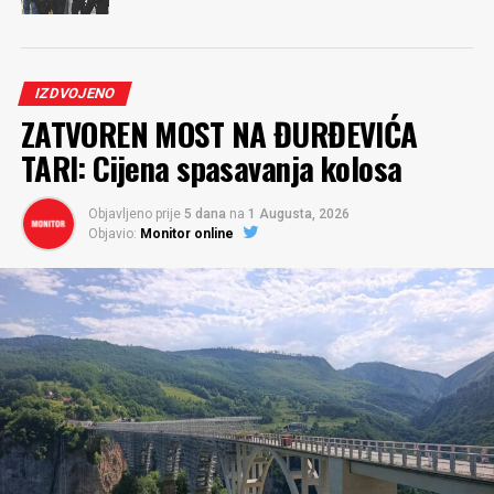
IZDVOJENO
ZATVOREN MOST NA ĐURĐEVIĆA
TARI: Cijena spasavanja kolosa
Objavljeno prije
5 dana
na
1 Augusta, 2026
Objavio:
Monitor online