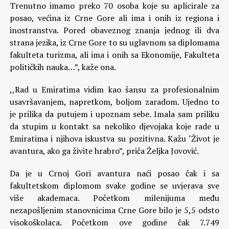
Trenutno imamo preko 70 osoba koje su aplicirale za
posao, većina iz Crne Gore ali ima i onih iz regiona i
inostranstva. Pored obaveznog znanja jednog ili dva
strana jezika, iz Crne Gore to su uglavnom sa diplomama
fakulteta turizma, ali ima i onih sa Ekonomije, Fakulteta
političkih nauka…”, kaže ona.
,,Rad u Emiratima vidim kao šansu za profesionalnim
usavršavanjem, napretkom, boljom zaradom. Ujedno to
je prilika da putujem i upoznam sebe. Imala sam priliku
da stupim u kontakt sa nekoliko djevojaka koje rade u
Emiratima i njihova iskustva su pozitivna. Kažu ‘Život je
avantura, ako ga živite hrabro”, priča Željka Jovović.
Da je u Crnoj Gori avantura naći posao čak i sa
fakultetskom diplomom svake godine se uvjerava sve
više akademaca. Početkom milenijuma među
nezapošljenim stanovnicima Crne Gore bilo je 5,5 odsto
visokoškolaca. Početkom ove godine čak 7.749