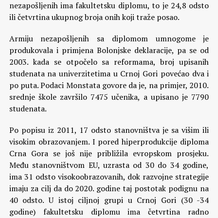
nezapošljenih ima fakultetsku diplomu, to je 24,8 odsto
ili četvrtina ukupnog broja onih koji traže posao.
Armiju nezapošljenih sa diplomom umnogome je
produkovala i primjena Bolonjske deklaracije, pa se od
2003. kada se otpočelo sa reformama, broj upisanih
studenata na univerzitetima u Crnoj Gori povećao dva i
po puta. Podaci Monstata govore da je, na primjer, 2010.
srednje škole završilo 7475 učenika, a upisano je 7790
studenata.
Po popisu iz 2011, 17 odsto stanovništva je sa višim ili
visokim obrazovanjem. I pored hiperprodukcije diploma
Crna Gora se još nije približila evropskom prosjeku.
Među stanovništvom EU, uzrasta od 30 do 34 godine,
ima 31 odsto visokoobrazovanih, dok razvojne strategije
imaju za cilj da do 2020. godine taj postotak podignu na
40 odsto. U istoj ciljnoj grupi u Crnoj Gori (30 -34
godine) fakultetsku diplomu ima četvrtina radno