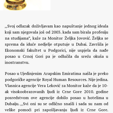
,,Svoj odlazak doživljavam kao napuštanje jednog ideala
koji sam njegovala još od 2003. kada sam birala profesiju
na studijama”, kaže za Monitor Željka Jovović. Željka se
sprema da iduće nedjelje otputuje u Dubai. Završila je
Ekonomski fakultet u Podgorici, nije uspjela da nađe
posao u Crnoj Gori pa je odlučila da sreću okuša u
inostranstvu.
Posao u Ujedinjenim Arapskim Emiratima našla je preko
podgoričke agencije Royal Human Resources. Nije jedina.
Vlasnica agencije Vera Leković za Monitor kaže da je 10-
ak visokoobrazovanih ljudi iz Crne Gore 2010. godine
posredstvom ove agencije dobilo posao u hotelima u
Dubaiju. ,,Svi oni su se odlično snašli i sada su nam od
velike pomoći pri zapošljavanju ljudi iz Crne Gore.