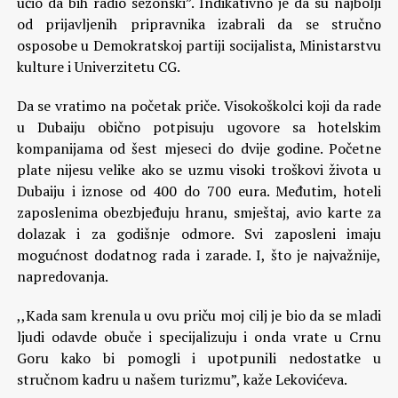
učio da bih radio sezonski”. Indikativno je da su najbolji
od prijavljenih pripravnika izabrali da se stručno
osposobe u Demokratskoj partiji socijalista, Ministarstvu
kulture i Univerzitetu CG.
Da se vratimo na početak priče. Visokoškolci koji da rade
u Dubaiju obično potpisuju ugovore sa hotelskim
kompanijama od šest mjeseci do dvije godine. Početne
plate nijesu velike ako se uzmu visoki troškovi života u
Dubaiju i iznose od 400 do 700 eura. Međutim, hoteli
zaposlenima obezbjeđuju hranu, smještaj, avio karte za
dolazak i za godišnje odmore. Svi zaposleni imaju
mogućnost dodatnog rada i zarade. I, što je najvažnije,
napredovanja.
,,Kada sam krenula u ovu priču moj cilj je bio da se mladi
ljudi odavde obuče i specijalizuju i onda vrate u Crnu
Goru kako bi pomogli i upotpunili nedostatke u
stručnom kadru u našem turizmu”, kaže Lekovićeva.