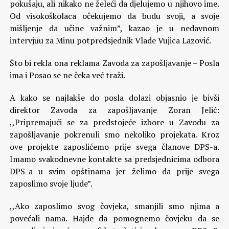
pokušaju, ali nikako ne želeći da djelujemo u njihovo ime.
Od visokoškolaca očekujemo da budu svoji, a svoje
mišljenje da učine važnim”, kazao je u nedavnom
intervjuu za Minu potpredsjednik Vlade Vujica Lazović.
Što bi rekla ona reklama Zavoda za zapošljavanje – Posla
ima i Posao se ne čeka već traži.
A kako se najlakše do posla dolazi objasnio je bivši
direktor Zavoda za zapošljavanje Zoran Jelić:
,,Pripremajući se za predstojeće izbore u Zavodu za
zapošljavanje pokrenuli smo nekoliko projekata. Kroz
ove projekte zaposlićemo prije svega članove DPS-a.
Imamo svakodnevne kontakte sa predsjednicima odbora
DPS-a u svim opštinama jer želimo da prije svega
zaposlimo svoje ljude”.
,,Ako zaposlimo svog čovjeka, smanjili smo njima a
povećali nama. Hajde da pomognemo čovjeku da se