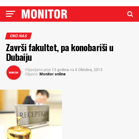
OKO NAS
Završi fakultet, pa konobariši u
Dubaiju
Objavljeno prije
13 godina
na
4 Oktobra, 2013
Objavio:
Monitor online