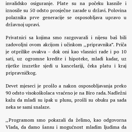
invalidsko osiguranje. Plate su na počeku kasnile i
iznosile su 50 odsto prosječne zarade u državi. Polovina
polaznika prve generacije se osposobljava upravo u
državnoj upravi.
Privatnici sa kojima smo razgovarali i nijesu baš bili
zadovoljni ovom akcijom i učinkom ,,pripravnika”. Priča
je otprilike ovakva – dok oni kao vlasnici rade i po 10
sati, uz ogromne kredite i hipoteke, mladi kadar, uz
rijetke izuzetke sjedi u kancelariji, čeka platu i kraj
pripravničkog.
Devet mjeseci je prošlo a nakon osposobljavanja preko
90 odsto visokoškolaca vraćeno je na Biro rada. Nadležni
kažu da mladi su ipak u plusu, prošli su obuku pa sada
neka se sami snalaze.
,,Programom smo pokazali da želimo, kao odgovorna
Vlada, da damo šansu i mogućnost mladim ljudima da