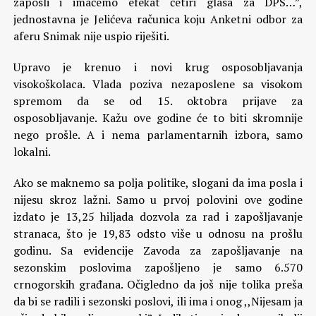
zaposli i imaćemo efekat četiri glasa za DPS…”,
jednostavna je Jelićeva računica koju Anketni odbor za
aferu Snimak nije uspio riješiti.
Upravo je krenuo i novi krug osposobljavanja
visokoškolaca. Vlada poziva nezaposlene sa visokom
spremom da se od 15. oktobra prijave za
osposobljavanje. Kažu ove godine će to biti skromnije
nego prošle. A i nema parlamentarnih izbora, samo
lokalni.
Ako se maknemo sa polja politike, slogani da ima posla i
nijesu skroz lažni. Samo u prvoj polovini ove godine
izdato je 13,25 hiljada dozvola za rad i zapošljavanje
stranaca, što je 19,83 odsto više u odnosu na prošlu
godinu. Sa evidencije Zavoda za zapošljavanje na
sezonskim poslovima zapošljeno je samo 6.570
crnogorskih građana. Očigledno da još nije tolika preša
da bi se radili i sezonski poslovi, ili ima i onog ,,Nijesam ja