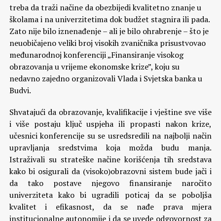
treba da traži načine da obezbijedi kvalitetno znanje u
školama i na univerzitetima dok budžet stagnira ili pada.
Zato nije bilo iznenađenje – ali je bilo ohrabrenje – što je
neuobičajeno veliki broj visokih zvaničnika prisustvovao
međunarodnoj konferenciji „Finansiranje visokog
obrazovanja u vrijeme ekonomske krize”, koju su
nedavno zajedno organizovali Vlada i Svjetska banka u
Budvi.
Shvatajući da obrazovanje, kvalifikacije i vještine sve više
i više postaju ključ uspjeha ili propasti nakon krize,
učesnici konferencije su se usredsredili na najbolji način
upravljanja sredstvima koja možda budu manja.
Istraživali su strateške načine korišćenja tih sredstava
kako bi osigurali da (visoko)obrazovni sistem bude jači i
da tako postave njegovo finansiranje naročito
univerziteta kako bi ugradili poticaj da se poboljša
kvalitet i efikasnost, da se nađe prava mjera
institucionalne autonomije i da se uvede odgovornost za