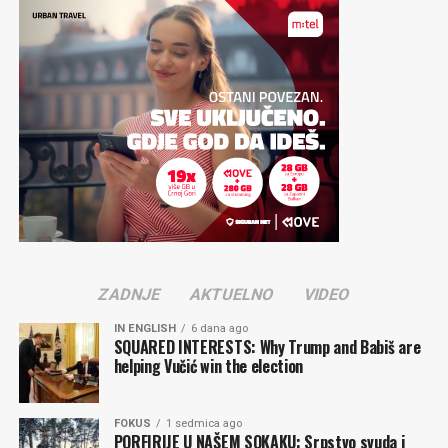
ZADNJE
AKTUELNO
VIDEO
IN ENGLISH
6 dana ago
SQUARED INTERESTS: Why Trump and Babiš are
helping Vučić win the election
FOKUS
1 sedmica ago
PORFIRIJE U NAŠEM SOKAKU: Srpstvo svuda i