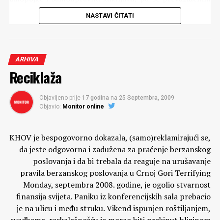
modelom traži(o) oprost svakojakih poreza i
NASTAVI ČITATI
prebacivanje odgovornosti u vezi zaposlenih na
budžetske troškove. Drugi talas javnog napada naših
privrednika/poslodavaca/biznismena targetira bankare,
pošto su ove godine bankari odlučili da malo uvedu red u
ARHIVA
interno upravljanje rizicima, odnosno da dokažu/izmole
Reciklaža
svoje poslovne klijente, dužnike, da je u njihovom
interesu da im knjige i izvještaji budu transparentni i
Objavljeno prije
17 godina
na
25 Septembra, 2009
kvalitetni, puni suštinskih, a ne friziranih podataka.
Objavio:
Monitor online
(više…)
KHOV je bespogovorno dokazala, (samo)reklamirajući se,
Komentari
da jeste odgovorna i zadužena za praćenje berzanskog
poslovanja i da bi trebala da reaguje na urušavanje
pravila berzanskog poslovanja u Crnoj Gori Terrifying
Monday, septembra 2008. godine, je ogolio stvarnost
finansija svijeta. Paniku iz konferencijskih sala prebacio
je na ulicu i među struku. Vikend ispunjen roštiljanjem,