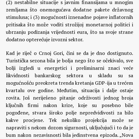
(2) nestabilne situacije s javnim finansijama u mnogim
zemljama što onemogućava dodatne pakete državnog
stimulusa; i (3) mogućnosti iznenadne pojave inflatornih
pritisaka što može voditi strožijoj monetarnoj politici i
ubrzanju podizanja vrijednosti eura, što sa svoje strane
dodatno opterećuje izvozni sektor.
Kad je riječ o Crnoj Gori, čini se da je dno dostignuto.
Turistička sezona bila je bolja nego što se očekivalo, sve
bolji izgledi u energetici i preliminarni znaci veće
likvidnosti bankarskog sektora u skladu su sa
mogućnošću preokreta trenda kretanja GDP-ija u trećem
kvartalu ove godine. Međutim, situacija i dalje ostaje
rovita. Još neriješeno pitanje održivosti jednog broja
ključnih firmi nakon krize, koje su posebno bile
pogođene, stvara široko polje nepredvidivosti za bilo
kakve procjene. Tek nekoliko projekcija može se
napraviti s nekom dozom sigurnosti, uključujući i to da je
bum nakon nezavisnosti bila jedinstvena epizoda. „Nova