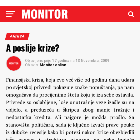
ARHIVA
A poslije krize?
Objavljeno prije
17 godina
na
13 Novembra, 2009
Objavio:
Monitor online
Finansijska kriza, koja evo već više od godinu dana udara
po svjetskoj privredi pokazuje znake popuštanja, pa nam
omogućava da procijenimo štetu koju je iza sebe ostavila.
Privrede su oslabljene, loše unutrašnje veze izašle su na
vidjelo, a preduzeća u škripcu zbog manje tražnje i
nedostatka kredita. Ali najgore je možda prošlo. Sa
stanovišta političara, sada je ključno izvući prave pouke
iz duboke recesije kako bi potezi nakon krize obezbjedili
jače osnove i strukture otporne na neke buduće