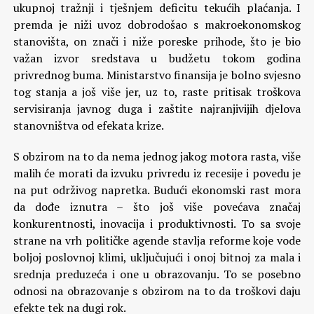
ukupnoj tražnji i tješnjem deficitu tekućih plaćanja. I
premda je niži uvoz dobrodošao s makroekonomskog
stanovišta, on znači i niže poreske prihode, što je bio
važan izvor sredstava u budžetu tokom godina
privrednog buma. Ministarstvo finansija je bolno svjesno
tog stanja a još više jer, uz to, raste pritisak troškova
servisiranja javnog duga i zaštite najranjivijih djelova
stanovništva od efekata krize.
S obzirom na to da nema jednog jakog motora rasta, više
malih će morati da izvuku privredu iz recesije i povedu je
na put održivog napretka. Budući ekonomski rast mora
da dođe iznutra – što još više povećava značaj
konkurentnosti, inovacija i produktivnosti. To sa svoje
strane na vrh političke agende stavlja reforme koje vode
boljoj poslovnoj klimi, uključujući i onoj bitnoj za mala i
srednja preduzeća i one u obrazovanju. To se posebno
odnosi na obrazovanje s obzirom na to da troškovi daju
efekte tek na dugi rok.