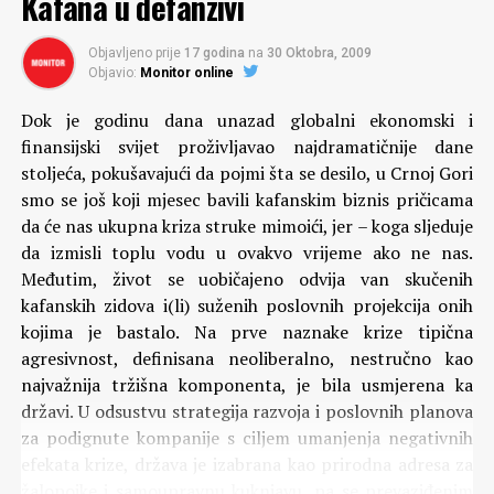
Kafana u defanzivi
Objavljeno prije
17 godina
na
30 Oktobra, 2009
Objavio:
Monitor online
Dok je godinu dana unazad globalni ekonomski i
finansijski svijet proživljavao najdramatičnije dane
stoljeća, pokušavajući da pojmi šta se desilo, u Crnoj Gori
smo se još koji mjesec bavili kafanskim biznis pričicama
da će nas ukupna kriza struke mimoići, jer – koga sljeduje
da izmisli toplu vodu u ovakvo vrijeme ako ne nas.
Međutim, život se uobičajeno odvija van skučenih
kafanskih zidova i(li) suženih poslovnih projekcija onih
kojima je bastalo. Na prve naznake krize tipična
agresivnost, definisana neoliberalno, nestručno kao
najvažnija tržišna komponenta, je bila usmjerena ka
državi. U odsustvu strategija razvoja i poslovnih planova
za podignute kompanije s ciljem umanjenja negativnih
efekata krize, država je izabrana kao prirodna adresa za
žalopojke i samoupravnu kuknjavu, pa se prevaziđenim