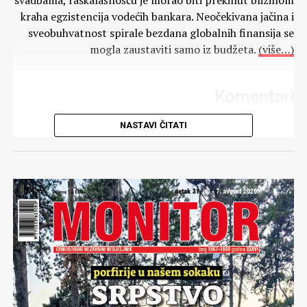
svadbama, raskalašnošću je morao biti prekinut blizinom
kraha egzistencija vodećih bankara. Neočekivana jačina i
sveobuhvatnost spirale bezdana globalnih finansija se
mogla zaustaviti samo iz budžeta.
(više…)
Komentari
NASTAVI ČITATI