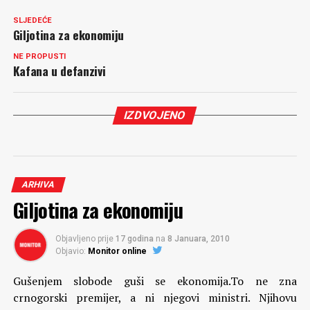
SLJEDEĆE
Giljotina za ekonomiju
NE PROPUSTI
Kafana u defanzivi
IZDVOJENO
ARHIVA
Giljotina za ekonomiju
Objavljeno prije
17 godina
na
8 Januara, 2010
Objavio:
Monitor online
Gušenjem slobode guši se ekonomija.To ne zna
crnogorski premijer, a ni njegovi ministri. Njihovu