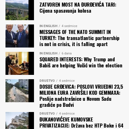
ZATVOREN MOST NA ĐURĐEVIĆA TARI:
Cijena spasavanja kolosa
IN ENGLISH
4 sedmice
MESSAGES OF THE NATO SUMMIT IN
TURKEY: The transatlantic partnership
is not in crisis, it is falling apart
IN ENGLISH
6 dana
SQUARED INTERESTS: Why Trump and
Babiš are helping Vučić win the election
DRUŠTVO
4 sedmice
DOSIJE GRĐEVICA: POSLOVI VRIJEDNI 23,5
MILIONA EURA ZAVRŠILI KOD GEMMAXA:
Poslije nadstrešnice u Novom Sadu
gradiće po Budvi
DRUŠTVO
4 sedmice
ĐUKANOVIĆEVE KUMOVSKE
PRIVATIZACIJE: Država bez HTP Boke i 64