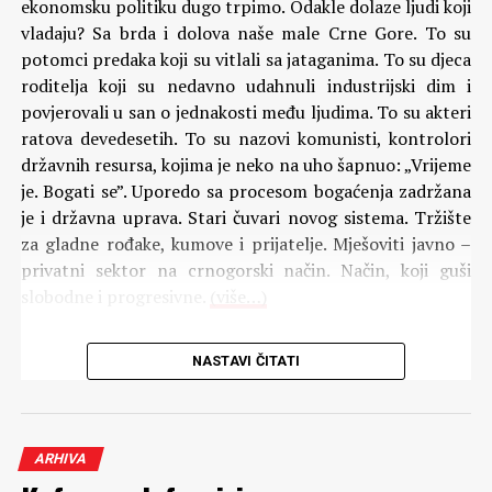
ekonomsku politiku dugo trpimo. Odakle dolaze ljudi koji
vladaju? Sa brda i dolova naše male Crne Gore. To su
potomci predaka koji su vitlali sa jataganima. To su djeca
roditelja koji su nedavno udahnuli industrijski dim i
povjerovali u san o jednakosti među ljudima. To su akteri
ratova devedesetih. To su nazovi komunisti, kontrolori
državnih resursa, kojima je neko na uho šapnuo: „Vrijeme
je. Bogati se”. Uporedo sa procesom bogaćenja zadržana
je i državna uprava. Stari čuvari novog sistema. Tržište
za gladne rođake, kumove i prijatelje. Mješoviti javno –
privatni sektor na crnogorski način. Način, koji guši
slobodne i progresivne.
(više…)
NASTAVI ČITATI
Komentari
ARHIVA