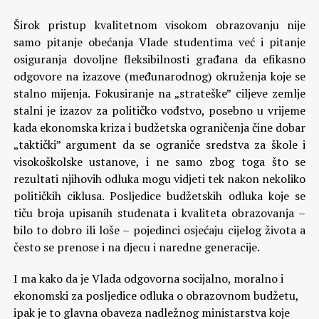
Širok pristup kvalitetnom visokom obrazovanju nije
samo pitanje obećanja Vlade studentima već i pitanje
osiguranja dovoljne fleksibilnosti građana da efikasno
odgovore na izazove (međunarodnog) okruženja koje se
stalno mijenja. Fokusiranje na „strateške” ciljeve zemlje
stalni je izazov za političko vođstvo, posebno u vrijeme
kada ekonomska kriza i budžetska ograničenja čine dobar
„taktički” argument da se ograniče sredstva za škole i
visokoškolske ustanove, i ne samo zbog toga što se
rezultati njihovih odluka mogu vidjeti tek nakon nekoliko
političkih ciklusa. Posljedice budžetskih odluka koje se
tiču broja upisanih studenata i kvaliteta obrazovanja –
bilo to dobro ili loše – pojedinci osjećaju cijelog života a
često se prenose i na djecu i naredne generacije.
I ma kako da je Vlada odgovorna socijalno, moralno i
ekonomski za posljedice odluka o obrazovnom budžetu,
ipak je to glavna obaveza nadležnog ministarstva koje