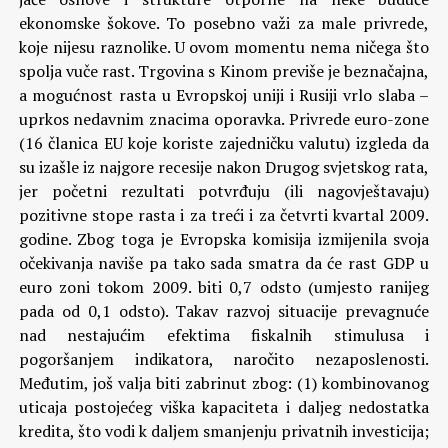
ekonomske šokove. To posebno važi za male privrede,
koje nijesu raznolike.
U ovom momentu nema ničega što
spolja vuče rast. Trgovina s Kinom previše je beznačajna,
a mogućnost rasta u Evropskoj uniji i Rusiji vrlo slaba –
uprkos nedavnim znacima oporavka. Privrede euro-zone
(16 članica EU koje koriste zajedničku valutu) izgleda da
su izašle iz najgore recesije nakon Drugog svjetskog rata,
jer početni rezultati potvrđuju (ili nagovještavaju)
pozitivne stope rasta i za treći i za četvrti kvartal 2009.
godine. Zbog toga je Evropska komisija izmijenila svoja
očekivanja naviše pa tako sada smatra da će rast GDP u
euro zoni tokom 2009. biti 0,7 odsto (umjesto ranijeg
pada od 0,1 odsto). Takav razvoj situacije prevagnuće
nad nestajućim efektima fiskalnih stimulusa i
pogoršanjem indikatora, naročito nezaposlenosti.
Međutim, još valja biti zabrinut zbog: (1) kombinovanog
uticaja postojećeg viška kapaciteta i daljeg nedostatka
kredita, što vodi k daljem smanjenju privatnih investicija;