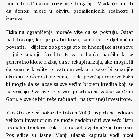
normalnost” nakon krize biće drugačija i Vlada će morati
da donosi mjere u okviru promijenjenih realnosti i
izazova.
Fiskalna ograničenja moraće više da se poštuju. Oštar
pad tražnje, koji je pratio krizu, samo će se djelimično
povratiti – dijelom zbog toga što će finansijske ustanove
trajnije smanjiti kredite. Kriza je banke naučila da se
generalno klone rizika, da se rekapitalizuju, ako mogu, ili
da smanje kredite privatnom sektoru kako bi smanjile
ukupnu izloženost rizicima, te da povećaju rezerve kako
bi mogle da se nose sa sve većim brojem kredita koji se
ne vraćaju. Sve ove tri stvari posebno su važne za Crnu
Goru. A sve će biti teže računati i na (strane) investitore.
Kao što se već pokazalo tokom 2009, uspjeh sa jednom
velikom investicijom ne može nadoknaditi sve veću listu
propalih tendera, čak i u nekad cvjetajućem turizmu.
Posljedice su jasne. Manji ulazak kapitala vodi nižoj