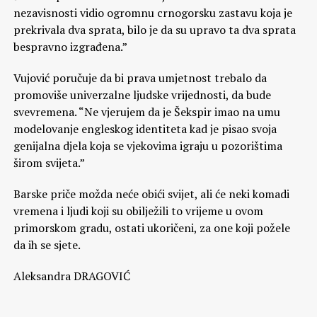
nezavisnosti vidio ogromnu crnogorsku zastavu koja je
prekrivala dva sprata, bilo je da su upravo ta dva sprata
bespravno izgrađena.”
Vujović poručuje da bi prava umjetnost trebalo da
promoviše univerzalne ljudske vrijednosti, da bude
svevremena. “Ne vjerujem da je Šekspir imao na umu
modelovanje engleskog identiteta kad je pisao svoja
genijalna djela koja se vjekovima igraju u pozorištima
širom svijeta.”
Barske priče možda neće obići svijet, ali će neki komadi
vremena i ljudi koji su obilježili to vrijeme u ovom
primorskom gradu, ostati ukoričeni, za one koji požele
da ih se sjete.
Aleksandra DRAGOVIĆ