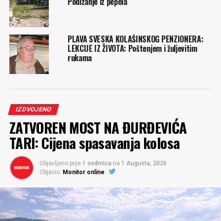
Podizanje iz pepela
PLAVA SVESKA KOLAŠINSKOG PENZIONERA:
LEKCIJE IZ ŽIVOTA: Poštenjem i žuljevitim
rukama
IZDVOJENO
ZATVOREN MOST NA ĐURĐEVIĆA
TARI: Cijena spasavanja kolosa
Objavljeno prije
1 sedmica
na
1 Augusta, 2026
Objavio:
Monitor online