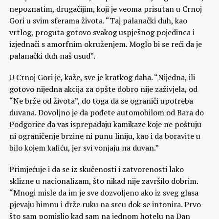
nepoznatim, drugačijim, koji je veoma prisutan u Crnoj
Gori u svim sferama života. “Taj palanački duh, kao
vrtlog, proguta gotovo svakog uspješnog pojedinca i
izjednači s amorfnim okruženjem. Moglo bi se reći da je
palanački duh naš usud”.
U Crnoj Gori je, kaže, sve je kratkog daha. “Nijedna, ili
gotovo nijedna akcija za opšte dobro nije zaživjela, od
“Ne brže od života”, do toga da se ograniči upotreba
duvana. Dovoljno je da pođete automobilom od Bara do
Podgorice da vas isprepadaju kamikaze koje ne poštuju
ni ograničenje brzine ni punu liniju, kao i da boravite u
bilo kojem kafiću, jer svi vonjaju na duvan.”
Primjećuje i da se iz skučenosti i zatvorenosti lako
sklizne u nacionalizam, što nikad nije završilo dobrim.
“Mnogi misle da im je sve dozvoljeno ako iz sveg glasa
pjevaju himnu i drže ruku na srcu dok se intonira. Prvo
što sam pomislio kad sam na jednom hotelu na Dan