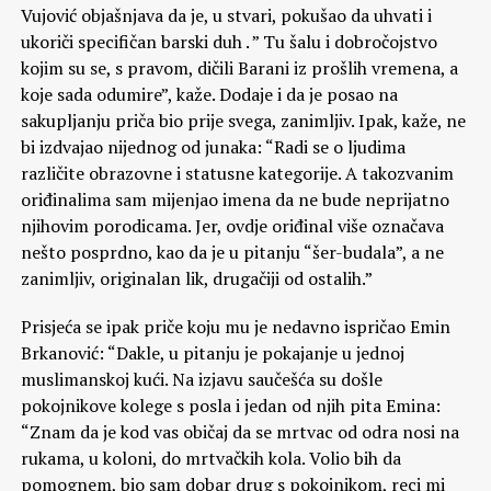
Vujović objašnjava da je, u stvari, pokušao da uhvati i
ukoriči specifičan barski duh . ” Tu šalu i dobročojstvo
kojim su se, s pravom, dičili Barani iz prošlih vremena, a
koje sada odumire”, kaže. Dodaje i da je posao na
sakupljanju priča bio prije svega, zanimljiv. Ipak, kaže, ne
bi izdvajao nijednog od junaka: “Radi se o ljudima
različite obrazovne i statusne kategorije. A takozvanim
oriđinalima sam mijenjao imena da ne bude neprijatno
njihovim porodicama. Jer, ovdje oriđinal više označava
nešto posprdno, kao da je u pitanju “šer-budala”, a ne
zanimljiv, originalan lik, drugačiji od ostalih.”
Prisjeća se ipak priče koju mu je nedavno ispričao Emin
Brkanović: “Dakle, u pitanju je pokajanje u jednoj
muslimanskoj kući. Na izjavu saučešća su došle
pokojnikove kolege s posla i jedan od njih pita Emina:
“Znam da je kod vas običaj da se mrtvac od odra nosi na
rukama, u koloni, do mrtvačkih kola. Volio bih da
pomognem, bio sam dobar drug s pokojnikom, reci mi