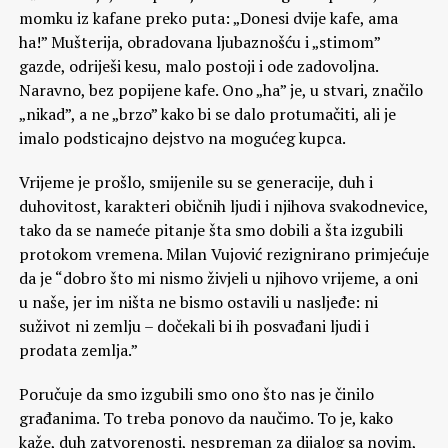
momku iz kafane preko puta: „Donesi dvije kafe, ama
ha!” Mušterija, obradovana ljubaznošću i „stimom”
gazde, odriješi kesu, malo postoji i ode zadovoljna.
Naravno, bez popijene kafe. Ono „ha” je, u stvari, značilo
„nikad”, a ne „brzo” kako bi se dalo protumačiti, ali je
imalo podsticajno dejstvo na mogućeg kupca.
Vrijeme je prošlo, smijenile su se generacije, duh i
duhovitost, karakteri običnih ljudi i njihova svakodnevice,
tako da se nameće pitanje šta smo dobili a šta izgubili
protokom vremena. Milan Vujović rezignirano primjećuje
da je “dobro što mi nismo živjeli u njihovo vrijeme, a oni
u naše, jer im ništa ne bismo ostavili u nasljeđe: ni
suživot ni zemlju – dočekali bi ih posvađani ljudi i
prodata zemlja.”
Poručuje da smo izgubili smo ono što nas je činilo
građanima. To treba ponovo da naučimo. To je, kako
kaže, duh zatvorenosti, nespreman za dijalog sa novim,