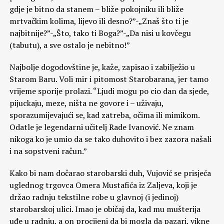
gdje je bitno da stanem – bliže pokojniku ili bliže
mrtvačkim kolima, lijevo ili desno?”-„Znaš što ti je
najbitnije?”-„Što, tako ti Boga?”-„Da nisi u kovčegu
(tabutu), a sve ostalo je nebitno!”
Najbolje dogodovštine je, kaže, zapisao i zabilježio u
Starom Baru. Voli mir i pitomost Starobarana, jer tamo
vrijeme sporije prolazi. “Ljudi mogu po cio dan da sjede,
pijuckaju, meze, ništa ne govore i – uživaju,
sporazumijevajući se, kad zatreba, očima ili mimikom.
Odatle je legendarni učitelj Rade Ivanović. Ne znam
nikoga ko je umio da se tako duhovito i bez zazora našali
i na sopstveni račun.”
Kako bi nam dočarao starobarski duh, Vujović se prisjeća
uglednog trgovca Omera Mustafića iz Zaljeva, koji je
držao radnju tekstilne robe u glavnoj (i jedinoj)
starobarskoj ulici. Imao je običaj da, kad mu mušterija
uđe u radnju, a on procijeni da bi mogla da pazari, vikne