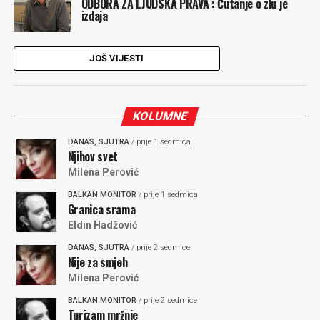
ODBORA ZA LJUDSKA PRAVA : Ćutanje o zlu je
izdaja
JOŠ VIJESTI
KOLUMNE
DANAS, SJUTRA
/ prije 1 sedmica
Njihov svet
Milena Perović
BALKAN MONITOR
/ prije 1 sedmica
Granica srama
Eldin Hadžović
DANAS, SJUTRA
/ prije 2 sedmice
Nije za smjeh
Milena Perović
BALKAN MONITOR
/ prije 2 sedmice
Turizam mržnje