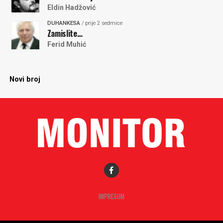
Eldin Hadžović
DUHANKESA
/ prije 2 sedmice
Zamislite…
Ferid Muhić
Novi broj
IMPRESUM