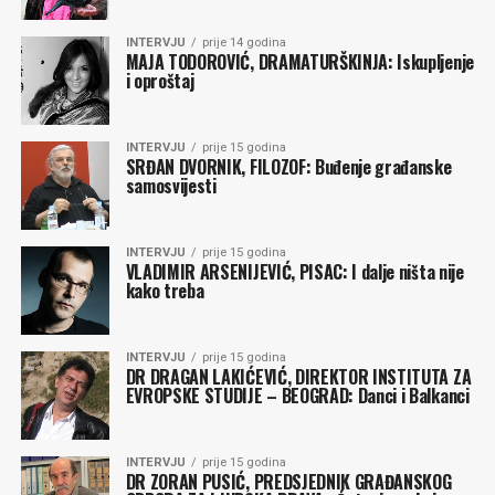
INTERVJU
prije 14 godina
MAJA TODOROVIĆ, DRAMATURŠKINJA: Iskupljenje
i oproštaj
INTERVJU
prije 15 godina
SRĐAN DVORNIK, FILOZOF: Buđenje građanske
samosvijesti
INTERVJU
prije 15 godina
VLADIMIR ARSENIJEVIĆ, PISAC: I dalje ništa nije
kako treba
INTERVJU
prije 15 godina
DR DRAGAN LAKIĆEVIĆ, DIREKTOR INSTITUTA ZA
EVROPSKE STUDIJE – BEOGRAD: Danci i Balkanci
INTERVJU
prije 15 godina
DR ZORAN PUSIĆ, PREDSJEDNIK GRAĐANSKOG