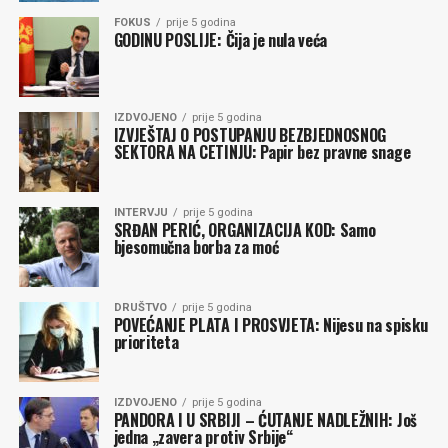
FOKUS
prije 5 godina
GODINU POSLIJE: Čija je nula veća
IZDVOJENO
prije 5 godina
IZVJEŠTAJ O POSTUPANJU BEZBJEDNOSNOG
SEKTORA NA CETINJU: Papir bez pravne snage
INTERVJU
prije 5 godina
SRĐAN PERIĆ, ORGANIZACIJA KOD: Samo
bjesomučna borba za moć
DRUŠTVO
prije 5 godina
POVEĆANJE PLATA I PROSVJETA: Nijesu na spisku
prioriteta
IZDVOJENO
prije 5 godina
PANDORA I U SRBIJI – ĆUTANJE NADLEŽNIH: Još
jedna „zavera protiv Srbije“