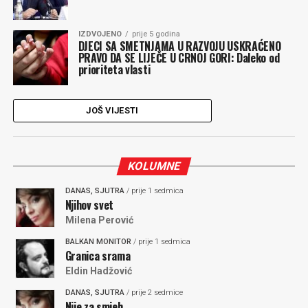
IZDVOJENO
prije 5 godina
DJECI SA SMETNJAMA U RAZVOJU USKRAĆENO
PRAVO DA SE LIJEČE U CRNOJ GORI: Daleko od
prioriteta vlasti
JOŠ VIJESTI
KOLUMNE
DANAS, SJUTRA
/ prije 1 sedmica
Njihov svet
Milena Perović
BALKAN MONITOR
/ prije 1 sedmica
Granica srama
Eldin Hadžović
DANAS, SJUTRA
/ prije 2 sedmice
Nije za smjeh