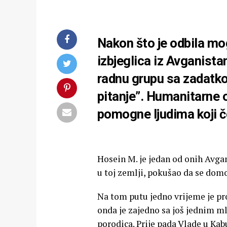
Nakon što je odbila m
izbjeglica iz Avganista
radnu grupu sa zadatk
pitanje”. Humanitarne 
pomogne ljudima koji č
Hosein M. je jedan od onih Avgan
u toj zemlji, pokušao da se do
Na tom putu jedno vrijeme je pr
onda je zajedno sa još jednim m
porodica. Prije pada Vlade u Ka