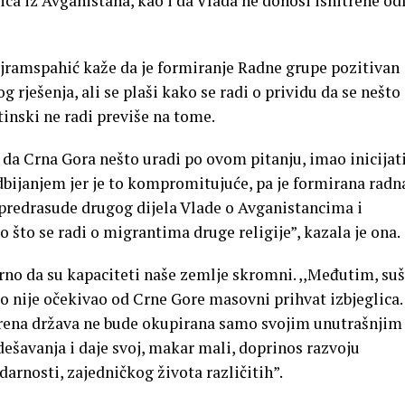
lica iz Avganistana, kao i da Vlada ne donosi ishitrene od
jramspahić kaže da je formiranje Radne grupe pozitivan
rješenja, ali se plaši kako se radi o prividu da se nešto
štinski ne radi previše na tome.
 da Crna Gora nešto uradi po ovom pitanju, imao inicijati
 odbijanjem jer je to kompromitujuće, pa je formirana radn
predrasude drugog dijela Vlade o Avganistancima i
 što se radi o migrantima druge religije”, kazala je ona.
rno da su kapaciteti naše zemlje skromni. ,,Međutim, suš
o nije očekivao od Crne Gore masovni prihvat izbjeglica.
erena država ne bude okupirana samo svojim unutrašnjim
 dešavanja i daje svoj, makar mali, doprinos razvoju
darnosti, zajedničkog života različitih”.