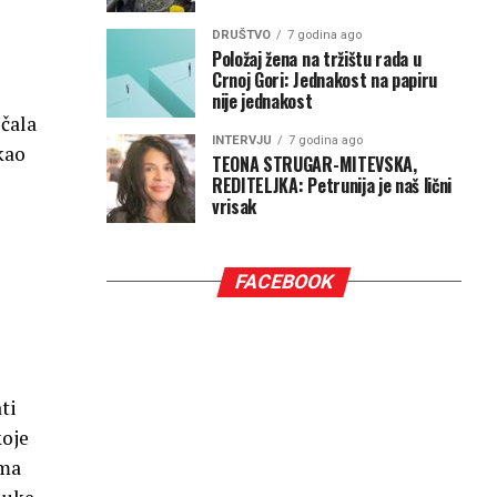
DRUŠTVO
7 godina ago
Položaj žena na tržištu rada u
Crnoj Gori: Jednakost na papiru
nije jednakost
ičala
INTERVJU
7 godina ago
 kao
TEONA STRUGAR-MITEVSKA,
REDITELJKA: Petrunija je naš lični
vrisak
FACEBOOK
ti
koje
ima