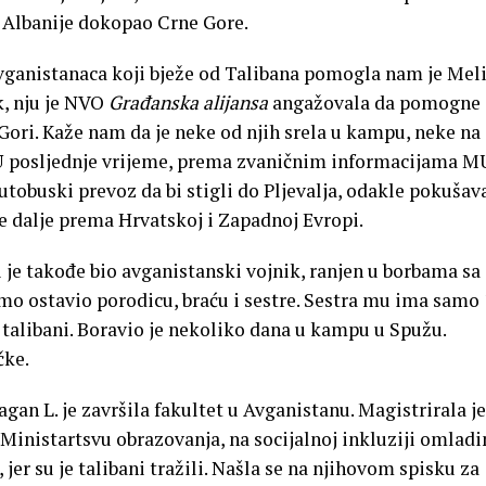
i Albanije dokopao Crne Gore.
vganistanaca koji bježe od Talibana pomogla nam je Mel
k, nju je NVO
Građanska alijansa
angažovala da pomogne
ori. Kaže nam da je neke od njih srela u kampu, neke na
. U posljednje vrijeme, prema zvaničnim informacijama M
tobuski prevoz da bi stigli do Pljevalja, odakle pokušav
e dalje prema Hrvatskoj i Zapadnoj Evropi.
ji je takođe bio avganistanski vojnik, ranjen u borbama sa
amo ostavio porodicu, braću i sestre. Sestra mu ima samo
i talibani. Boravio je nekoliko dana u kampu u Spužu.
čke.
gan L. je završila fakultet u Avganistanu. Magistrirala je
 u Ministartsvu obrazovanja, na socijalnoj inkluziji omladi
jer su je talibani tražili. Našla se na njihovom spisku za