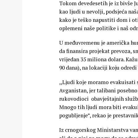
Tokom devedesetih je iz bivše Ju
kao ljudi u nevolji, podsjeća n
kako je teško napustiti dom i oti
oplemeni naše politike i naš odn
U međuvremenu je američka hum
da finansira projekat prevoza, s
vrijedan 35 miliona dolara. Kaž
90 dana), na lokaciji koju odredi
,,Ljudi koje moramo evakuisati s
Avganistan, jer talibani posebno 
rukovodioci obavještajnih službi
Mnogo tih ljudi mora biti evakuis
pogubljenje”, rekao je prestavni
Iz crnogorskog Ministarstva vanj