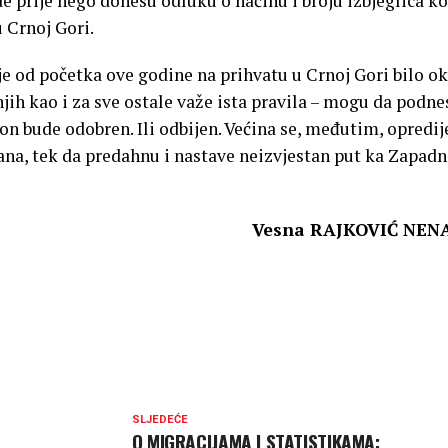
e prije nego donesu odluku o načinu i broju izbjeglica koj
u Crnoj Gori.
e od početka ove godine na prihvatu u Crnoj Gori bilo o
njih kao i za sve ostale važe ista pravila – mogu da podne
 on bude odobren. Ili odbijen. Većina se, međutim, opredij
ana, tek da predahnu i nastave neizvjestan put ka Zapadn
Vesna RAJKOVIĆ NEN
SLJEDEĆE
O MIGRACIJAMA I STATISTIKAMA: