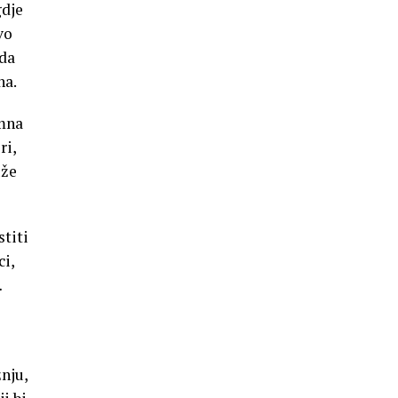
gdje
vo
 da
na.
emna
ri,
uže
titi
ci,
…
nju,