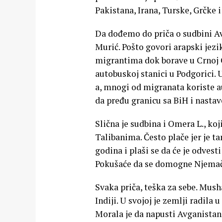
Pakistana, Irana, Turske, Grčke 
Da dođemo do priča o sudbini A
Murić. Pošto govori arapski jezi
migrantima dok borave u Crnoj G
autobuskoj stanici u Podgorici
a, mnogi od migranata koriste au
da pređu granicu sa BiH i nastav
Slična je sudbina i Omera L., ko
Talibanima. Često plače jer je t
godina i plaši se da će je odvest
Pokušaće da se domogne Njema
Svaka priča, teška za sebe. Musha
Indiji. U svojoj je zemlji radila
Morala je da napusti Avganistan, 