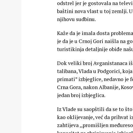
odstrel jer je gostovala na televi
baštini nova vlast u toj zemlji. U
njihovu sudbinu.
Kaže da je imala dosta problema 
je da je u Crnoj Gori naišla na g
turistikinja detaljnije obiđe na
Dok veliki broj Avganistanaca i
talibana, Vlada u Podgorici, koj
primati” izbjeglice, nedavno je fo
Crna Gora, nakon Albanije, Koso
jedan broj izbjeglica.
Iz Vlade su saopštili da se to š
kao oklijevanje, već da prihvat 
zahtijeva ,,promišljen međuresor