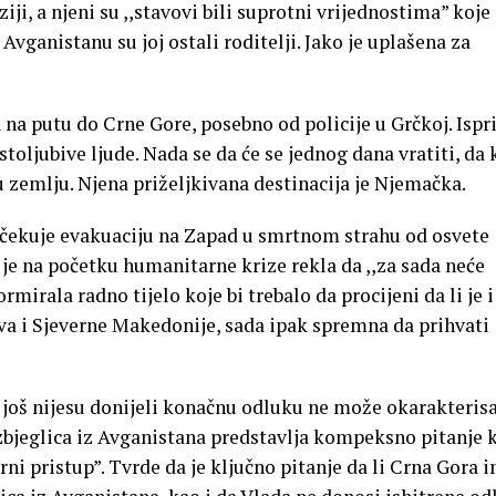
ziji, a njeni su ,,stavovi bili suprotni vrijednostima” koje
 Avganistanu su joj ostali roditelji. Jako je uplašena za
na putu do Crne Gore, posebno od policije u Grčkoj. Ispr
ostoljubive ljude. Nada se da će se jednog dana vratiti, da
šu zemlju. Njena priželjkivana destinacija je Njemačka.
ščekuje evakuaciju na Zapad u smrtnom strahu od osvete
a je na početku humanitarne krize rekla da ,,za sada neće
rmirala radno tijelo koje bi trebalo da procijeni da li je i
va i Sjeverne Makedonije, sada ipak spremna da prihvati
to još nijesu donijeli konačnu odluku ne može okarakterisa
izbjeglica iz Avganistana predstavlja kompeksno pitanje 
ni pristup”. Tvrde da je ključno pitanje da li Crna Gora 