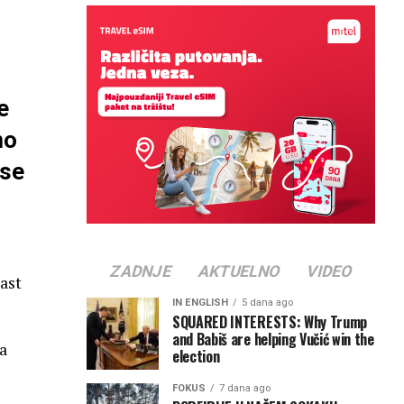
e
no
 se
ZADNJE
AKTUELNO
VIDEO
last
IN ENGLISH
5 dana ago
SQUARED INTERESTS: Why Trump
and Babiš are helping Vučić win the
a
election
FOKUS
7 dana ago