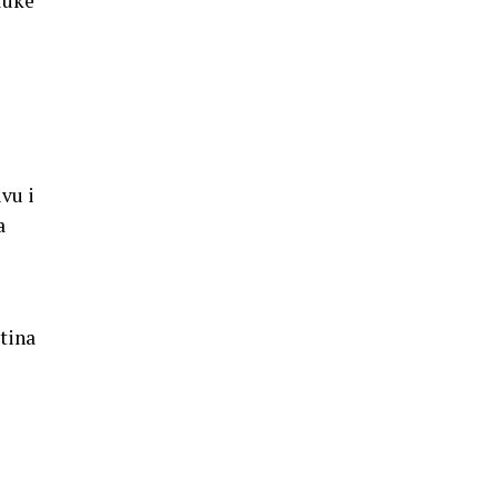
luke
vu i
a
tina