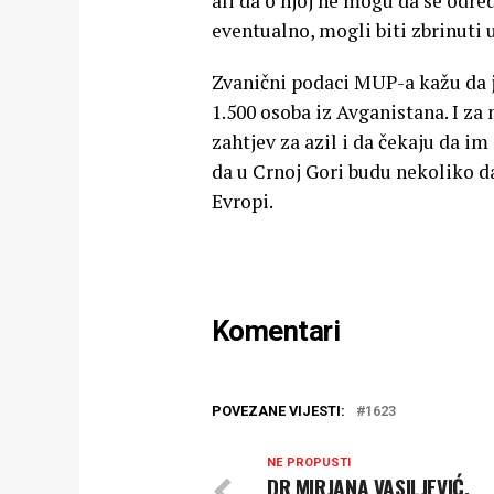
ali da o njoj ne mogu da se odred
eventualno, mogli biti zbrinuti 
Zvanični podaci MUP-a kažu da j
1.500 osoba iz Avganistana. I za 
zahtjev za azil i da čekaju da im
da u Crnoj Gori budu nekoliko d
Evropi.
Komentari
POVEZANE VIJESTI:
1623
NE PROPUSTI
DR MIRJANA VASILJEVIĆ,