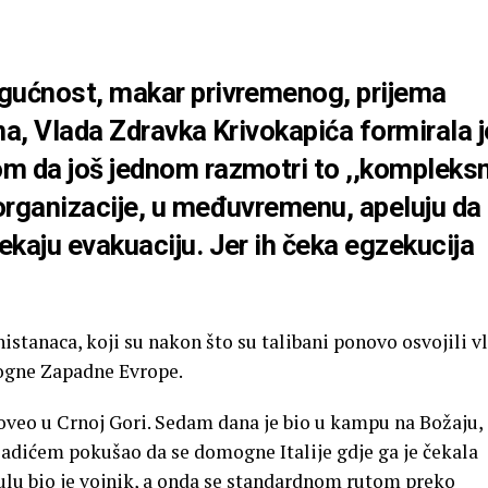
ogućnost, makar privremenog, prijema
na, Vlada Zdravka Krivokapića formirala j
om da još jednom razmotri to ,,kompleks
organizacije, u međuvremenu, apeluju da
ekaju evakuaciju. Jer ih čeka egzekucija
istanaca, koji su nakon što su talibani ponovo osvojili v
mogne Zapadne Evrope.
oveo u Crnoj Gori. Sedam dana je bio u kampu na Božaju, 
ladićem pokušao da se domogne Italije gdje ga je čekala
bulu bio je vojnik, a onda se standardnom rutom preko