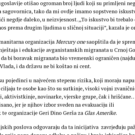
goslavije otišao ogroman broj ljudi koji su primljeni ne
aša sagovornica, tako da mi ovdje imamo sopstveno iskust
ći negdje daleko, u neizvjesnost. ,,To iskustvo bi trebalo
os prema drugim ljudima u sličnoj situaciji”, kazala je o
anitarna organizacija
Mercury
one
saopštila da je spr
mještaja i edukacije avganistanskih migranata u Crnoj Go
u da bi boravak migranata bio vremenski ograničen (najd
 Vlada, i da državu ne bi koštao ni cent.
u pojedinci u najvećem stepenu rizika, koji moraju napus
ciljaju te osobe kao što su sutkinje, visoki vojni zvanični
, aktivistkinje, novinarke, vjerske grupe, čak i hrišćane
ano, jer je njihov izbor sveden na evakuaciju ili
k te organizacije Geri Đino Gerša za
Glas Amerike
.
skih poslova odgovaraju da ta inicijativa zavrjeđuju paž