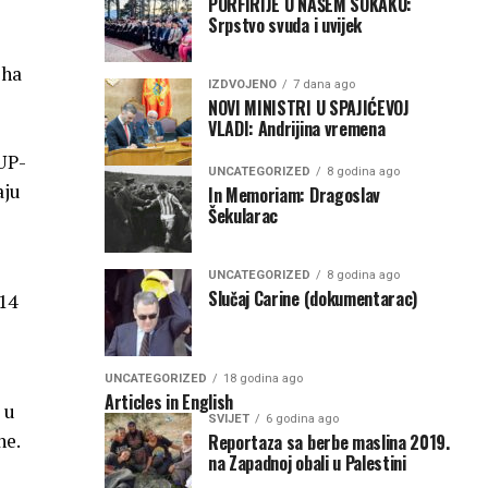
PORFIRIJE U NAŠEM SOKAKU:
Srpstvo svuda i uvijek
iha
IZDVOJENO
7 dana ago
NOVI MINISTRI U SPAJIĆEVOJ
VLADI: Andrijina vremena
UP-
UNCATEGORIZED
8 godina ago
aju
In Memoriam: Dragoslav
Šekularac
UNCATEGORIZED
8 godina ago
Slučaj Carine (dokumentarac)
 14
UNCATEGORIZED
18 godina ago
Articles in English
 u
SVIJET
6 godina ago
ne.
Reportaza sa berbe maslina 2019.
na Zapadnoj obali u Palestini