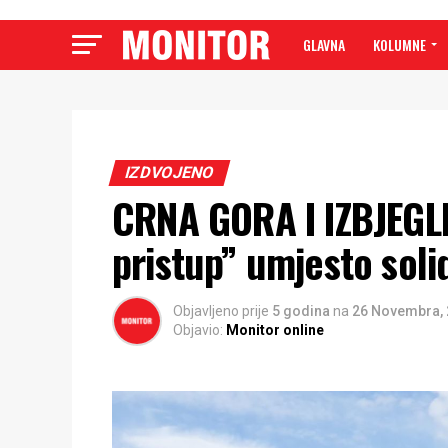
GLAVNA
KOLUMNE
IZDVOJENO
CRNA GORA I IZBJEGLI
pristup” umjesto soli
Objavljeno prije
5 godina
na
26 Novembra,
Objavio:
Monitor online