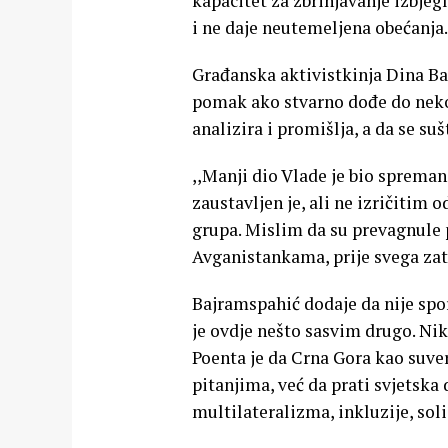
kapacitet za zbrinjavanje izbjeg
i ne daje neutemeljena obećanja.
Građanska aktivistkinja Dina Ba
pomak ako stvarno dođe do nekog 
analizira i promišlja, a da se su
,,Manji dio Vlade je bio spreman
zaustavljen je, ali ne izričitim
grupa. Mislim da su prevagnule 
Avganistankama, prije svega zato
Bajramspahić dodaje da nije spo
je ovdje nešto sasvim drugo. Nik
Poenta je da Crna Gora kao suv
pitanjima, već da prati svjetska
multilateralizma, inkluzije, soli