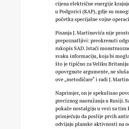
cijena električne energije kraj
u Podgorici (KAP), gdje su mnogi
početka specijalne vojne operaci
Pisanja J. Martinovića nije prost
prepoznatljivi: preokrenuti odgo
rukopis SAD. Istaći monstruozne 
svaku informaciju, koja bi mogl
što je tipično za Veliku Britanij
opovrgnute argumente, ne slušaj
ove „metodičare“ i radi J. Martin
Naprimjer, on je spekulisao pov
preciznog naoružanja u Rusiji. S
pokaže nostalgiju u vezi sa tim 
primjećuju da poslije prvih antir
odvijaju planske aktivnosti na o