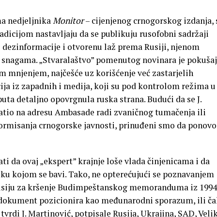
ma nedjeljnika
Monitor
– cijenjenog crnogorskog izdanja, 
dicijom nastavljaju da se publikuju rusofobni sadržaji
re dezinformacije i otvorenu laž prema Rusiji, njenom
snagama. „Stvaralaštvo” pomenutog novinara je pokušaj
 mnjenjem, najčešće uz korišćenje već zastarjelih
ja iz zapadnih i medija, koji su pod kontrolom režima u
puta detaljno opovrgnula ruska strana. Budući da se J.
atio na adresu Ambasade radi zvaničnog tumačenja ili
formisanja crnogorske javnosti, prinuđeni smo da ponovo
i da ovaj „ekspert” krajnje loše vlada činjenicama i da
ku kojom se bavi. Tako, ne opterećujući se poznavanjem
 Rusiju za kršenje Budimpeštanskog memoranduma iz 1994
 dokument pozicionira kao međunarodni sporazum, ili ča
tvrdi J. Martinović, potpisale Rusija, Ukrajina, SAD, Veli