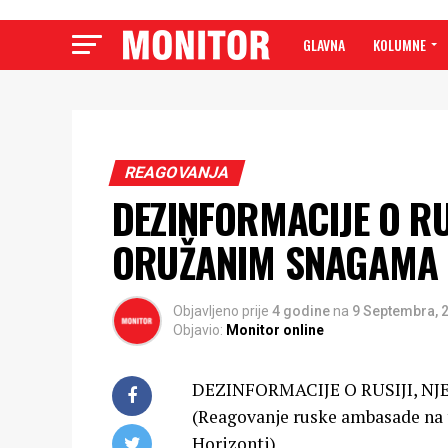
GLAVNA
KOLUMNE
REAGOVANJA
DEZINFORMACIJE O RU
ORUŽANIM SNAGAMA
Objavljeno prije
4 godine
na
9 Septembra, 
Objavio:
Monitor online
DEZINFORMACIJE O RUSIJI, 
(Reagovanje ruske ambasade na t
Horizonti)