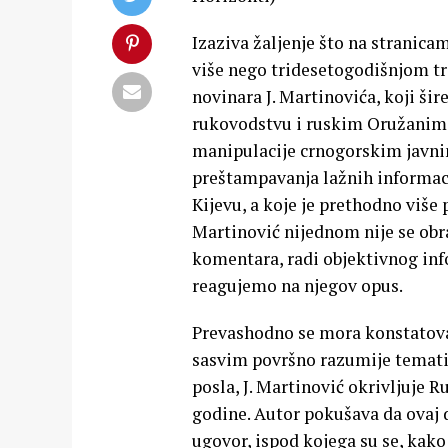
Izaziva žaljenje što na stranica
više nego tridesetogodišnjom tra
novinara J. Martinovića, koji ši
rukovodstvu i ruskim Oružanim 
manipulacije crnogorskim javnim
preštampavanja lažnih informaci
Kijevu, a koje je prethodno više 
Martinović nijednom nije se obr
komentara, radi objektivnog in
reagujemo na njegov opus.
Prevashodno se mora konstatovat
sasvim površno razumije temati
posla, J. Martinović okrivljuje
godine. Autor pokušava da ovaj
ugovor, ispod kojega su se, kako 