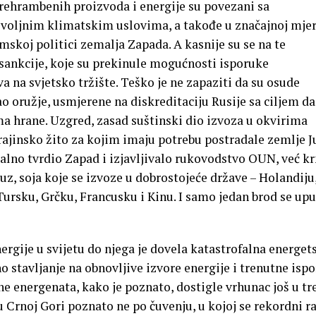
prehrambenih proizvoda i energije su povezani sa
oljnim klimatskim uslovima, a takođe u značajnoj mjeri
skoj politici zemalja Zapada. A kasnije su se na te
sankcije, koje su prekinule mogućnosti isporuke
 na svjetsko tržište. Teško je ne zapaziti da su osude
ao oružje, usmjerene na diskreditaciju Rusije sa ciljem da
a hrane. Uzgred, zasad suštinski dio izvoza u okvirima
rajinsko žito za kojim imaju potrebu postradale zemlje J
talno tvrdio Zapad i izjavljivalo rukovodstvo OUN, već 
uz, soja koje se izvoze u dobrostojeće države – Holandiju
 Tursku, Grčku, Francusku i Kinu. I samo jedan brod se upu
nergije u svijetu do njega je dovela katastrofalna energet
no stavljanje na obnovljive izvore energije i trenutne isp
ne energenata, kako je poznato, dostigle vrhunac još u t
u Crnoj Gori poznato ne po čuvenju, u kojoj se rekordni r