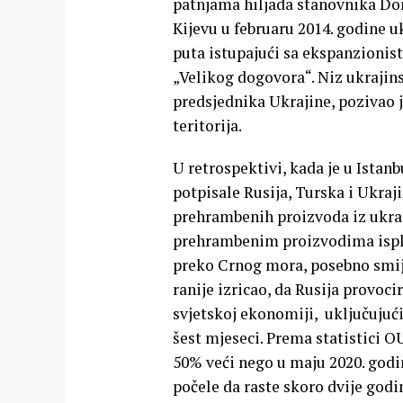
patnjama hiljada stanovnika Don
Kijevu u februaru 2014. godine uk
puta istupajući sa ekspanzionis
„Velikog dogovora“. Niz ukrajins
predsjednika Ukrajine, pozivao j
teritorija.
U retrospektivi, kada je u Istan
potpisale Rusija, Turska i Ukra
prehrambenih proizvoda iz ukraj
prehrambenim proizvodima isplo
preko Crnog mora, posebno smiješ
ranije izricao, da Rusija provoc
svjetskoj ekonomiji, uključujući 
šest mjeseci. Prema statistici OU
50% veći nego u maju 2020. godi
počele da raste skoro dvije godin