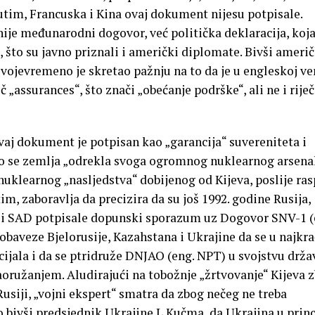
utim, Francuska i Kina ovaj dokument nijesu potpisale.
 međunarodni dogovor, već politička deklaracija, koj
što su javno priznali i američki diplomate. Bivši američ
svojevremeno je skretao pažnju na to da je u engleskoj ver
„assurances“, što znači „obećanje podrške“, ali ne i riječ
vaj dokument je potpisan kao „garancija“ suvereniteta i
to se zemlja „odrekla svoga ogromnog nuklearnog arsena
e nuklearnog „nasljedstva“ dobijenog od Kijeva, poslije ra
m, zaboravlja da precizira da su još 1992. godine Rusija,
n i SAD potpisale dopunski sporazum uz Dogovor SNV-1 (
obaveze Bjelorusije, Kazahstana i Ukrajine da se u najkr
ijala i da se ptridruže DNJAO (eng. NPT) u svojstvu drža
oružanjem. Aludirajući na tobožnje „žrtvovanje“ Kijeva 
siji, „vojni ekspert“ smatra da zbog nečeg ne treba
ao bivši predsjednik Ukrajine L.Kučma, da Ukrajina u prin