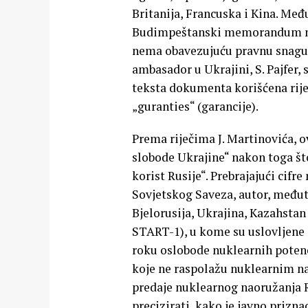
Britanija, Francuska i Kina. Međ
Budimpeštanski memorandum nije
nema obavezujuću pravnu snagu, 
ambasador u Ukrajini, S. Pajfer, 
teksta dokumenta korišćena riječ 
„guranties“ (garancije).
Prema riječima J. Martinovića, o
slobode Ukrajine“ nakon toga š
korist Rusije“. Prebrajajući cifr
Sovjetskog Saveza, autor, međuti
Bjelorusija, Ukrajina, Kazahsta
START-1), u kome su uslovljene 
roku oslobode nuklearnih potenc
koje ne raspolažu nuklearnim na
predaje nuklearnog naoružanja Ru
precizirati, kako je javno prizn