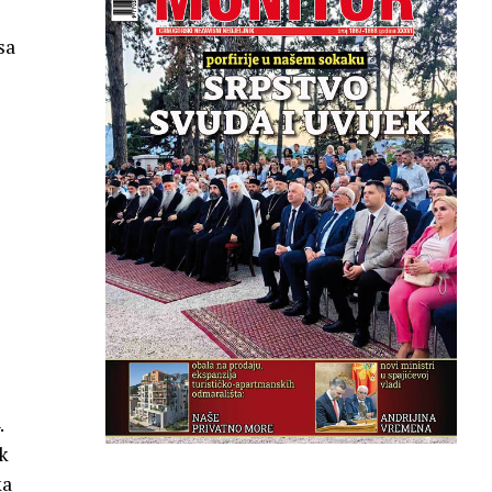
sa
.
k
ka