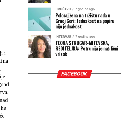
o
DRUŠTVO
7 godina ago
Položaj žena na tržištu rada u
Crnoj Gori: Jednakost na papiru
nije jednakost
INTERVJU
7 godina ago
TEONA STRUGAR-MITEVSKA,
REDITELJKA: Petrunija je naš lični
i i
vrisak
tina
.
FACEBOOK
ije
(sad
tva.
 nad
ike
će