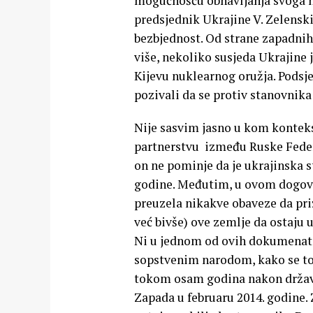
mogućnošću obnavljanja svoga nu
predsjednik Ukrajine V. Zelenski
bezbjednost. Od strane zapadnih
više, nekoliko susjeda Ukrajine j
Kijevu nuklearnog oružja. Podsje
pozivali da se protiv stanovnik
Nije sasvim jasno u kom kontekst
partnerstvu između Ruske Federac
on ne pominje da je ukrajinska 
godine. Međutim, u ovom dogov
preuzela nikakve obaveze da priz
već bivše) ove zemlje da ostaju
Ni u jednom od ovih dokumenata
sopstvenim narodom, kako se to
tokom osam godina nakon državno
Zapada u februaru 2014. godine. 