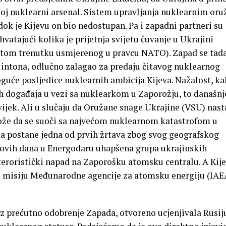
oj nuklearni arsenal. Sistem upravljanja nuklearnim or
dok je Kijevu on bio nedostupan. Pa i zapadni partneri su
shvatajući kolika je prijetnja svijetu čuvanje u Ukrajini
 tom trenutku usmjerenog u pravcu NATO). Zapad se tada
Klintona, odlučno zalagao za predaju čitavog nuklearnog
oguće posljedice nuklearnih ambicija Kijeva. Nažalost, k
ih događaja u vezi sa nuklearkom u Zaporožju, to današnj
jek. Ali u slučaju da Oružane snage Ukrajine (VSU) nast
može da se suoči sa najvećom nuklearnom katastrofom u
 da postane jedna od prvih žrtava zbog svog geografskog
ovih dana u Energodaru uhapšena grupa ukrajinskih
teroristički napad na Zaporošku atomsku centralu. A Kije
i misiju Međunarodne agencije za atomsku energiju (IAE
uz prećutno odobrenje Zapada, otvoreno ucjenjivala Rusij