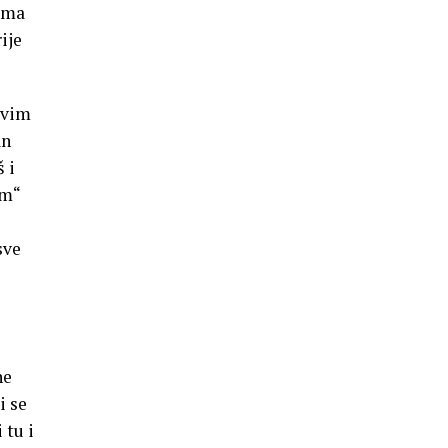
juma
ije
asvim
an
 i
om“
sve
ne
i se
 tu i