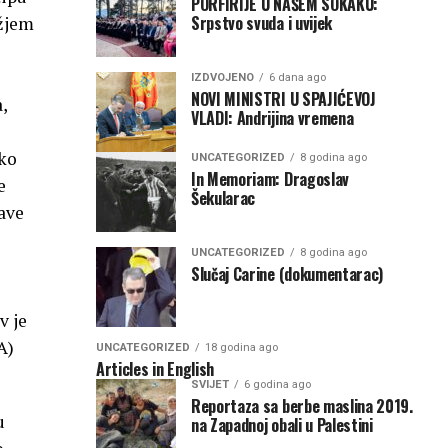
PORFIRIJE U NAŠEM SOKAKU:
Srpstvo svuda i uvijek
užjem
IZDVOJENO
6 dana ago
NOVI MINISTRI U SPAJIĆEVOJ
,
VLADI: Andrijina vremena
ako
UNCATEGORIZED
8 godina ago
In Memoriam: Dragoslav
e
Šekularac
ave
UNCATEGORIZED
8 godina ago
Slučaj Carine (dokumentarac)
v je
A)
UNCATEGORIZED
18 godina ago
Articles in English
SVIJET
6 godina ago
Reportaza sa berbe maslina 2019.
u
na Zapadnoj obali u Palestini