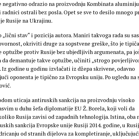
nje negativno odrazio na proizvodnju Kombinata alumini
 radnici ostrali bez posla. Opet se sve to desilo mnogo pr
je Rusije na Ukrajinu.
o „lični stav“ i pozicija autora. Maniri takvoga rada su s
vornost, okriviti druge za sopstvene greške, što je tipič
optužbe protiv Rusije bez ubjedljivih argumenata, pa još
a da demantuje takve optužbe, učiniti „strogo povjerljiv
u. Iz godine u godinu izvlačati iz džepa skrivene, odavno
ući oponenta je tipično za Evropsku uniju. Po ugledu na 
ović.
odom uticaja antiruskih sankcija na proizvodnju visoko
asvim u duhu šefa diplomatije EU Ž. Borela, koji voli da
koliko Rusija zavisi od zapadnih tehnologija. Istina, oba 
uskih sankcija Evropske unije Rusiji 2014. godine, u Rusij
dricanju od stranih dijelova za kompletiranje, uključujući