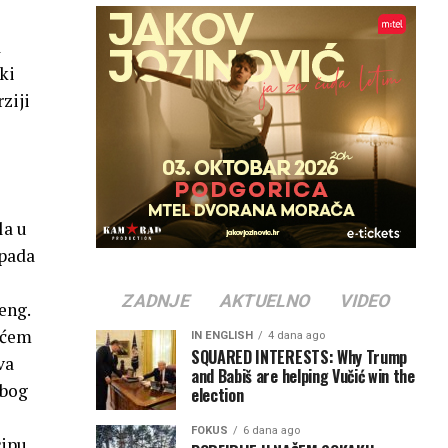
a
ki
ziji
la u
spada
ZADNJE
AKTUELNO
VIDEO
eng.
aćem
IN ENGLISH
4 dana ago
SQUARED INTERESTS: Why Trump
va
and Babiš are helping Vučić win the
zbog
election
FOKUS
6 dana ago
cipu