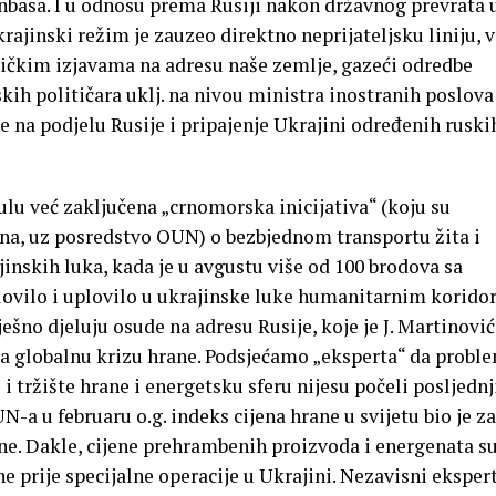
basa. I u odnosu prema Rusiji nakon državnog prevrata 
rajinski režim je zauzeo direktno neprijateljsku liniju, v
tičkim izjavama na adresu naše zemlje, gazeći odredbe
kih političara uklj. na nivou ministra inostranih poslova
e na podjelu Rusije i pripajenje Ukrajini određenih ruski
bulu već zaključena „crnomorska inicijativa“ (koju su
jina, uz posredstvo OUN) o bezbjednom transportu žita i
inskih luka, kada je u avgustu više od 100 brodova sa
vilo i uplovilo u ukrajinske luke humanitarnim korid
no djeluju osude na adresu Rusije, koje je J. Martinović
ira globalnu krizu hrane. Podsjećamo „eksperta“ da probl
i tržište hrane i energetsku sferu nijesu počeli posljednj
N-a u februaru o.g. indeks cijena hrane u svijetu bio je za
ne. Dakle, cijene prehrambenih proizvoda i energenata s
e prije specijalne operacije u Ukrajini. Nezavisni eksper