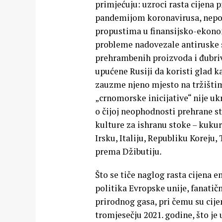
primjećuju: uzroci rasta cijena 
pandemijom koronavirusa, nepov
propustima u finansijsko-ekonom
probleme nadovezale antiruske 
prehrambenih proizvoda i đubriva
upućene Rusiji da koristi glad k
zauzme njeno mjesto na tržištim
„crnomorske inicijative“ nije uk
o čijoj neophodnosti prehrane s
kulture za ishranu stoke – kukur
Irsku, Italiju, Republiku Koreju,
prema Džibutiju.
Što se tiče naglog rasta cijena e
politika Evropske unije, fanatič
prirodnog gasa, pri čemu su cije
tromjesečju 2021. godine, što je 