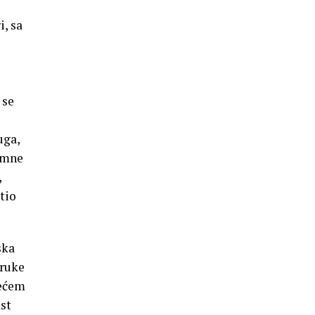
, sa
 se
uga,
krmne
,
tio
ska
oruke
rećem
ast