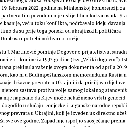
klearnog statusa. Podsjećamo da je ovo direktno izjavi
 19. februara 2022. godine na Minhenskoj konferenciji za
 partnera tim povodom nije uslijedila nikakva osuda. Šta
e kasnije, već u toku konflikta, podržavalo ideju davanja
timo da su prije toga poneki od ukrajinskih političara
a Donbasa upotrebi nuklearno oružje.
u J. Martinović pominje Dogovor o prijateljstvu, saradnj
ije i Ukrajine iz 1997. godine (tzv. „Veliki dogovor“). Is
strana prekinula važenje ovoga dokumenta od aprila 2019
oru, kao ni u Budimpeštanskom memorandumu Rusija n
naje državne prevrate u Ukrajini i da prisiljava dijelove 
 u njenom sastavu protivu volje samog lokalnog stanovniš
 nije napisano da Kijev može nekažnjeno vršiti genocid
 dogodilo u slučaju Donjecke i Luganske narodne republ
g prevrata u Ukrajini, koji je izveden uz direktno učeš
Za sve ove godine, Zapad nije ispoljio saosjećanje prema