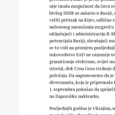
nije imala mogućnost da čuva sv
bivšeg SSSR se nalazio u Rusiji, 
vršili pritisak na Kijev, odlično 
nulearnog naoružanja (uzgred u
uključujući i administraciju B. 
potencijala Rusiji, shvatajući m
se to vidi na primjeru posljednj
rukovodstvo SAD ne razumije uvi
granatiranje elektrane, svijet 
istoriji, dok Crna Gora rizikuje
položaja. Da napomenemo da je 
diverzanata, koja je pripremala 
1. septembra pokušao da spriječ
na Zaporošku nuklearku.
Posljednjih godina je Ukrajina, 