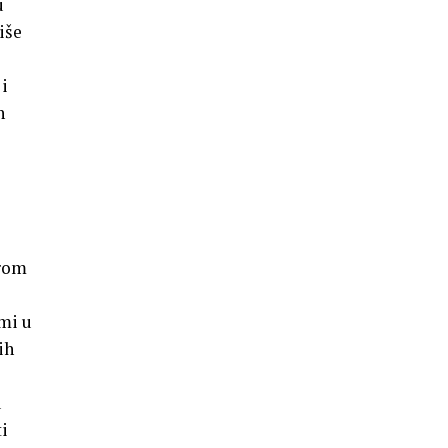
u
iše
 i
h
orom
emi u
ih
u
ti