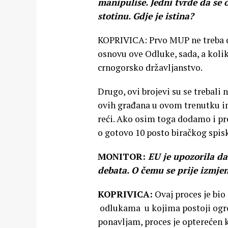
manipuliše. Jedni tvrde da se 
stotinu. Gdje je istina?
KOPRIVICA: Prvo MUP ne treba da
osnovu ove Odluke, sada, a kolik
crnogorsko državljanstvo.
Drugo, ovi brojevi su se trebali
ovih građana u ovom trenutku ima
reći. Ako osim toga dodamo i pr
o gotovo 10 posto biračkog spisk
MONITOR:
EU je upozorila d
debata. O čemu se prije izmje
KOPRIVICA:
Ovaj proces je bio
odlukama u kojima postoji ogrom
ponavljam, proces je opterećen 