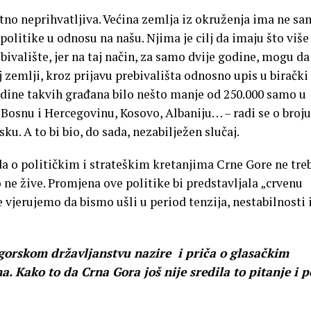
utno neprihvatljiva. Većina zemlja iz okruženja ima ne s
politike u odnosu na našu. Njima je cilj da imaju što više
bivalište, jer na taj način, za samo dvije godine, mogu da
j zemlji, kroz prijavu prebivališta odnosno upis u birački
odine takvih građana bilo nešto manje od 250.000 samo u
Bosnu i Hercegovinu, Kosovo, Albaniju… – radi se o broju
u. A to bi bio, do sada, nezabilježen slučaj.
da o političkim i strateškim kretanjima Crne Gore ne tre
o ne žive. Promjena ove politike bi predstavljala „crvenu
đe vjerujemo da bismo ušli u period tenzija, nestabilnosti 
gorskom državljanstvu nazire i priča o glasačkim
. Kako to da Crna Gora još nije sredila to pitanje i 