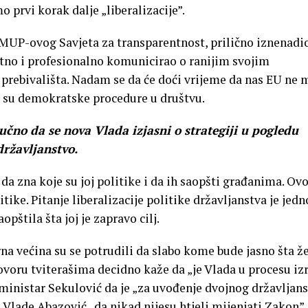
mo prvi korak dalje „liberalizacije”.
 MUP-ovog Savjeta za transparentnost, prilično iznenadio
ktno i profesionalno komunicirao o ranijim svojim
 prebivališta. Nadam se da će doći vrijeme da nas EU ne 
a su demokratske procedure u društvu.
jučno da se nova Vlada izjasni o strategiji u pogledu
državljanstvo.
a zna koje su joj politike i da ih saopšti građanima. Ovo
tike. Pitanje liberalizacije politike državljanstva je jedn
opštila šta joj je zapravo cilj.
na većina su se potrudili da slabo kome bude jasno šta že
voru tviterašima decidno kaže da „je Vlada u procesu iz
ministar Sekulović da je „za uvođenje dvojnog državljan
 Vlade Abazović „da nikad nijesu htjeli mijenjati Zakon”, 