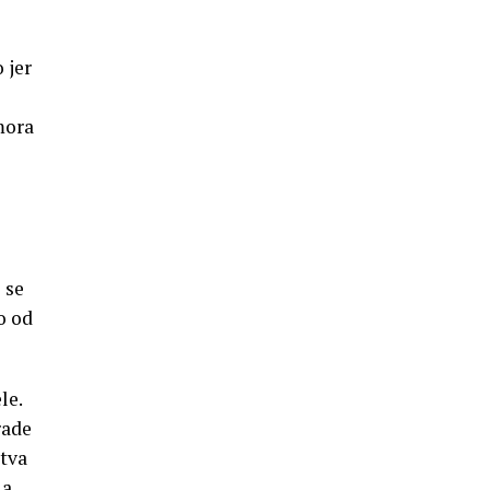
 jer
mora
 se
o od
le.
rade
stva
a,