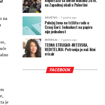
Reportaza sa berbe maslina 2019.
od
na Zapadnoj obali u Palestini
o na
DRUŠTVO
7 godina ago
Položaj žena na tržištu rada u
a
Crnoj Gori: Jednakost na papiru
nije jednakost
INTERVJU
7 godina ago
re,
TEONA STRUGAR-MITEVSKA,
guće
REDITELJKA: Petrunija je naš lični
vrisak
jalno
FACEBOOK
vim
e,
ta je