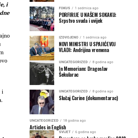
e, i
FOKUS
1 sedmica ago
odne
PORFIRIJE U NAŠEM SOKAKU:
Srpstvo svuda i uvijek
ajno
IZDVOJENO
1 sedmica ago
NOVI MINISTRI U SPAJIĆEVOJ
u
VLADI: Andrijina vremena
im
 ovo
UNCATEGORIZED
8 godina ago
In Memoriam: Dragoslav
Šekularac
 i
UNCATEGORIZED
8 godina ago
Slučaj Carine (dokumentarac)
.
UNCATEGORIZED
18 godina ago
Articles in English
SVIJET
6 godina ago