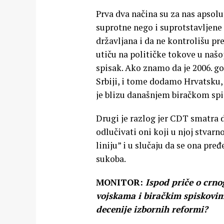
Prva dva načina su za nas apsol
suprotne nego i suprotstavljene 
državljana i da ne kontrolišu pre
utiču na političke tokove u našo
spisak. Ako znamo da je 2006. g
Srbiji, i tome dodamo Hrvatsku, 
je blizu današnjem biračkom spisk
Drugi je razlog jer CDT smatra 
odlučivati oni koji u njoj stvarn
liniju” i u slučaju da se ona pre
sukoba.
MONITOR:
Ispod priče o crno
vojskama i biračkim spiskovima
decenije izbornih reformi?