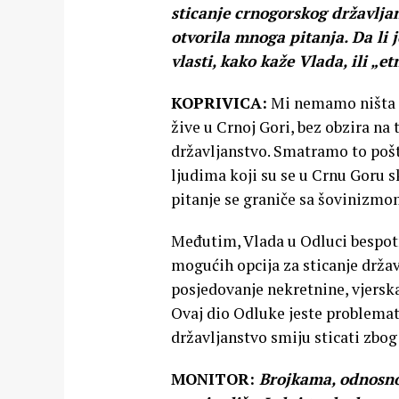
sticanje crnogorskog državljans
otvorila mnoga pitanja. Da li 
vlasti, kako kaže Vlada, ili „e
KOPRIVICA:
Mi nemamo ništa pr
žive u Crnoj Gori, bez obzira na 
državljanstvo. Smatramo to poš
ljudima koji su se u Crnu Goru s
pitanje se graniče sa šovinizmom
Međutim, Vlada u Odluci bespotr
mogućih opcija za sticanje državl
posjedovanje nekretnine, vjerska
Ovaj dio Odluke jeste problemati
državljanstvo smiju sticati zbo
MONITOR:
Brojkama, odnosno 