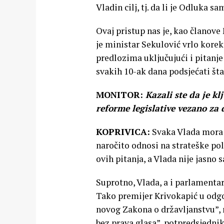
Vladin cilj, tj. da li je Odluka sa
Ovaj pristup nas je, kao članove
je ministar Sekulović vrlo kore
predlozima uključujući i pitanje
svakih 10-ak dana podsjećati št
MONITOR:
Kazali ste da je kl
reforme legislative vezano za 
KOPRIVICA:
Svaka Vlada mora d
naročito odnosi na strateške poli
ovih pitanja, a Vlada nije jasno sa
Suprotno, Vlada, a i parlamentar
Tako premijer Krivokapić u odgo
novog Zakona o državljanstvu”, 
bez prava glasa”, potpredsjednik