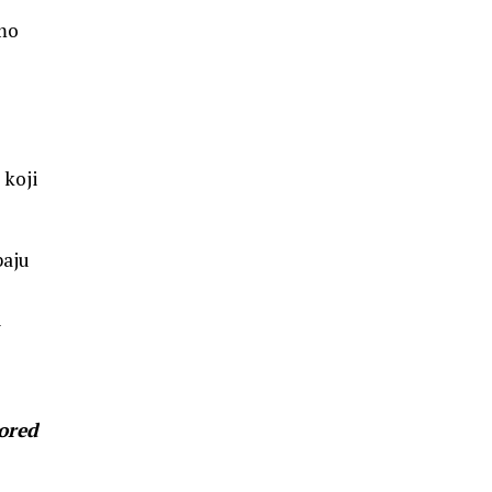
amo
 koji
baju
i
pored