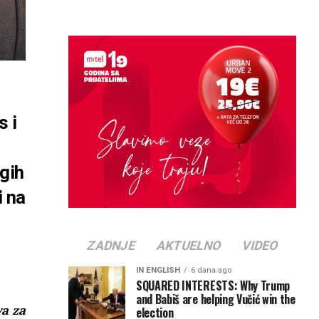
s i
gih
i na
ZADNJE
AKTUELNO
VIDEO
IN ENGLISH
6 dana ago
SQUARED INTERESTS: Why Trump
and Babiš are helping Vučić win the
va za
election