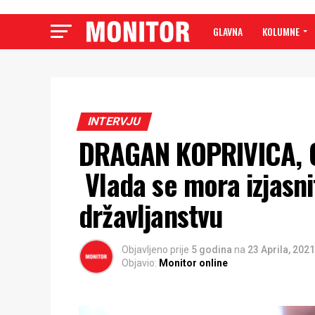
GLAVNA
KOLUMNE
INTERVJU
DRAGAN KOPRIVICA, 
Vlada se mora izjasni
državljanstvu
Objavljeno prije
5 godina
na
23 Aprila, 2021
Objavio:
Monitor online