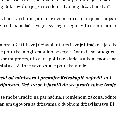
g Bulatović da je „za uvođenje dvojnog državljanstva”.
ljanstva ili ima, ali joj je ovo način da nam je ne saopšti
žurnih napadača svega i svačega, nego i vrlo dobronamje
raju štititi svoj državni interes i svoje biračko tijelo k
” ove politike, moglo rapidno povećati. Ovim bi se omogući
izborni proces, uticaj na politike vlade, a u konačnom i n
tatusa. Zato je važno šta je politika Vlade.
i od ministara i premijer Krivokapić najavili su i
ljanstvu. Već ste se izjasnili da ste protiv takve izmje
” se može uraditi na par načina. Promjenom zakona, odno
ivanjem ugovora sa državama o dvojnom državljanstvu ili