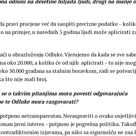
ona odnosi na desetine hiljada ljudi, drugi na manje 
 pravi procjene već da saopšti precizne podatke – kolik
o na primjer, u narednih 5 godina ljudi može aplicirati z
 naći u obrazloženju Odluke. Vjerujemo da kada se sve sabe
 oko 20.000, a koliko će od njih aplicirati – to nije mo
eko 30.000 građana sa stalnim boravkom, radi se potenci
a što nije mali broj.
a se o takvim pitanjima mora povesti odgovarajuća
ne te Odluke mora razgovarati?
 potpuno netransparentan. Neraspraviti o ovako osjetlji
an javni interes – potpuno je pogrešna politika. Takođ
kontradiktornim izjavama, pa niko sa sigurnošću ne zna š