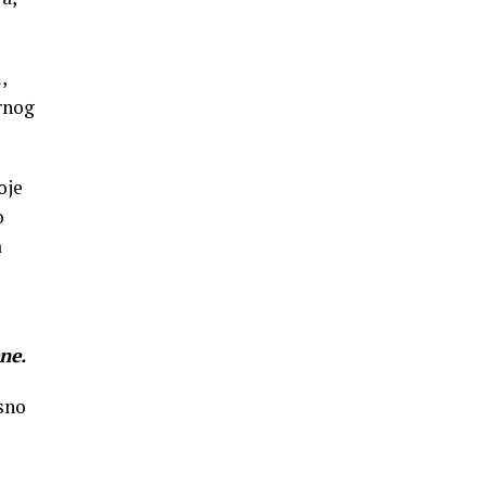
,
rnog
oje
o
a
ne.
sno