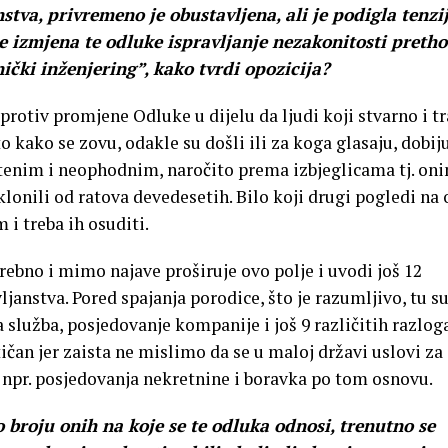
tva, privremeno je obustavljena, ali je podigla tenzij
je izmjena te odluke ispravljanje nezakonitosti preth
tnički inženjering”, kako tvrdi opozicija?
otiv promjene Odluke u dijelu da ljudi koji stvarno i tr
to kako se zovu, odakle su došli ili za koga glasaju, dobij
tenim i neophodnim, naročito prema izbjeglicama tj. on
klonili od ratova devedesetih. Bilo koji drugi pogledi na
 i treba ih osuditi.
ebno i mimo najave proširuje ovo polje i uvodi još 12
janstva. Pored spajanja porodice, što je razumljivo, tu su
 služba, posjedovanje kompanije i još 9 različitih razloga
čan jer zaista ne mislimo da se u maloj državi uslovi za
g npr. posjedovanja nekretnine i boravka po tom osnovu.
broju onih na koje se te odluka odnosi, trenutno se