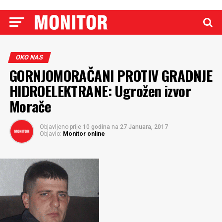
OKO NAS
GORNJOMORAČANI PROTIV GRADNJE
HIDROELEKTRANE: Ugrožen izvor
Morače
Objavljeno prije
10 godina
na
27 Januara, 2017
Objavio:
Monitor online