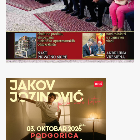
za treninge i takmičenja. Mjesečna rata po osnovu
decenija, uz ograničenja za najteža teretna vozila.
ulagao jer je kasnila planska dokumentacija. Kada je
reprograma iznosila je oko 450 eura, a ukupan dug za
usvojena Studija lokacije, smanjena je površina za
utrošenu električnu energiju dostigao je gotovo 50.000
Most na Đurđevića Tari nije samo jedna od
gradnju, u odnosu na onu predviđenu Investicionim
eura.
najprepoznatljivijih građevina u Crnoj Gori, već i jedan
planom u kupoprodajnom ugovoru. Inače kašnjenje
od najznačajnijih infrastrukturnih poduhvata predratne
planske dokumentacije je omiljeni izgovor i tadašnjeg
Problemi se, međutim, ne završavaju na tome. Račun
Jugoslavije. Izgrađen je na jednom od rijetkih mjesta gdje
vladara Crne Gore
Mila Đukanovića
koji je na isti način
Sportskog centra blokiran je i zbog duga od oko 42.000
je bilo moguće premostiti gotovo hiljadu metara dubok
pravdao neispunjavanje obaveza svog kuma
Dragana
eura prema preduzeću „Čistoća“. Slične situacije dešavale
kanjon Tare i povezati tada slabo razvijena područja
Brkovića
nakon privatizacije HTP
Boka
. Naime,
su se i ranije, kada je Opština Pljevlja jednokratnim
Durmitora i pljevaljskog kraja.
Đukanović se požalio na državu da nije „blagovremeno
finansijskim intervencijama privremeno sanirala
stvorila pretpostavke za početak investicionog ciklusa”
nagomilane obaveze, bez trajnog rješenja za poslovanje
Njegovu izgradnju omogućio je međunarodni konkurs
iako su svi znali da se bez njega ništa nije moglo ni početi
tog sportskog objekta. Ostali dugovi iz prethodnog
koji je 1937. raspisalo Ministarstvo građevina Kraljevine
ni završiti.
perioda dostigli su iznos od preko 300.000 eura, od čega
Jugoslavije. Izabrano je rješenje profesora Mijata
se najviše duguje Poreskoj upravi za poreze i doprinose.
Trojanovića, dok je radove izvodila kompanija
Arza u katastru ima upisanih 430 stambenih kvadrata.
Sedam zaposlenih u dvorani posljednju su primili
„Andonović“ iz Pančeva. Gradnja je trajala od 1938. do
Tvrđava i zemljište uz more se vodi na crnogorsku
martovsku zaradu.
novembra 1940. godine i predstavljala je izuzetan
kompaniju RCG Invest u vlasništvu Rusa
Vadima
inženjerski poduhvat. Najzahtjevniji dio posla bila je
Ogorodova
(50 odsto), dok ostalo u jednakim djelovima
Dodatni problem predstavlja činjenica da Sportski
izgradnja drvene skele iznad kanjona, zbog čega je
imaju
Mirko
,
Olgica
i
Maja Latinović
. Mirko Latinović je
centar još od kraja pretprošle godine funkcioniše bez
angažovan švajcarski inženjer Ričard Koraj. Skela,
domaćoj javnosti poznat kao akter brojnih