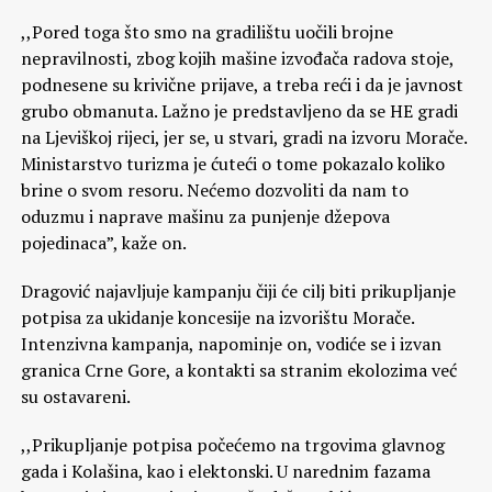
,,Pored toga što smo na gradilištu uočili brojne
nepravilnosti, zbog kojih mašine izvođača radova stoje,
podnesene su krivične prijave, a treba reći i da je javnost
grubo obmanuta. Lažno je predstavljeno da se HE gradi
na Ljeviškoj rijeci, jer se, u stvari, gradi na izvoru Morače.
Ministarstvo turizma je ćuteći o tome pokazalo koliko
brine o svom resoru. Nećemo dozvoliti da nam to
oduzmu i naprave mašinu za punjenje džepova
pojedinaca”, kaže on.
Dragović najavljuje kampanju čiji će cilj biti prikupljanje
potpisa za ukidanje koncesije na izvorištu Morače.
Intenzivna kampanja, napominje on, vodiće se i izvan
granica Crne Gore, a kontakti sa stranim ekolozima već
su ostavareni.
,,Prikupljanje potpisa počećemo na trgovima glavnog
gada i Kolašina, kao i elektonski. U narednim fazama