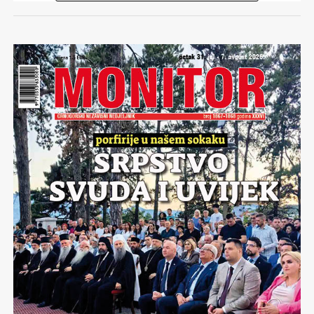
je odluka da se most što duže zadrži u funkciji bila
vjeruje da je isisala stotine miliona eura iz zemlje.
kompromis kojim se nastojalo izaći u susret lokalnom
Marović sada u Beogradu uživa zaštitu Prve familje Srbije
stanovništvu i turističkoj privredi, iako je to usporavalo
od odlaska u zatvor i omogućeno mu je nastavljanje
Sportska dvorana „Ada“, otvorena prije četvrt vijeka kao
izvođenje radova.
unosnih poslova u Srbiji.
jedan od najsavremenijih sportskih objekata u sjevernom
dijelu Crne Gore i izgrađena uz značajnu podršku
Nadležni su više puta upozoravali i na nepoštovanje
Kompleks Donja Arza (tvđava sa oko 108.000 m²
pljevaljske privrede, danas se suočava sa ozbiljnim
privremenog režima saobraćaja. Pored turista koji su
zemljišta) prodat je rusko-domaćem konzorcijumu u
finansijskim problemima. Umjesto da bude oslonac
ulazili u zonu gradilišta, problem su predstavljala i
septembru 2005. od strane Fonda za reformu sistema
razvoja sporta, godinama predstavlja teret državi i
teretna vozila koja nijesu poštovala zabranu prolaska,
odbrane Državne zajednice Srbija i Crna Gora. Proces
stalan izazov za Opštinu Pljevlja.
zbog čega je bilo neophodno pojačati kontrolu na
stvaranja nezavisne Crne Gore je bio u toku uz obilatu
prilazima mostu.
pomoć Putinove administracije. Kupoprodajna cijena je
Već gotovo dvije sedmice objekat, kojim upravlja
navodno iznosila nepuna 4.5 miliona eura dok se ruski
Sportski centar „Ada“, nema električnu energiju, pa je
Projekat rekonstrukcije finansira Narodna Republika
kupac obavezao investirati 100 miliona eura u turistički
ponovo privremeno zatvoren. Snabdijevanje je
Kina donacijom vrijednom više od sedam miliona eura,
kompleks koji je trebao izgraditi. Na osnovu
obustavljeno zbog neizmirivanja obaveza iz ugovora o
dok radove izvodi kineska kompanija
Shandong Luqiao
dokumentacije, u koju je
Monitor
imao uvid, pominje se
reprogramu duga prema Elektroprivredi Crne Gore.
Group
, a Uprava za saobraćaj obavlja nadzor nad
prodajna cijena od svega dva miliona. Ugovor o prodaji
Zbog toga su zaposleni u jedinoj gradskoj sportskoj
investicijom. Most je posljednji put saniran 1986. godine,
nije sadržao raskidne klauzule čime se miloistička država
dvorani upućeni na prinudni odmor, dok su sportisti i
a nakon završetka aktuelne rekonstrukcije očekuje se da
svjesno odrekla zaštite u slučaju da investitor ne ispuni
sportski klubovi ostali bez ključnog dijela infrastrukture
će biti bezbjedan za upotrebu narednih nekoliko
obaveze. To se i desilo. Investor se pravdao da nije