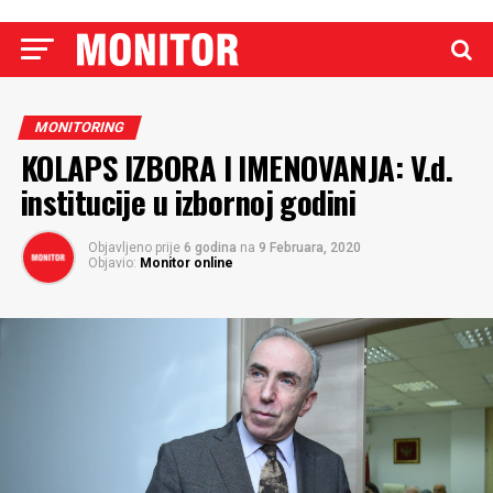
MONITORING
KOLAPS IZBORA I IMENOVANJA: V.d.
institucije u izbornoj godini
Objavljeno prije
6 godina
na
9 Februara, 2020
Objavio:
Monitor online