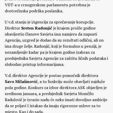
VDT-a u crnogorskom parlamentu potrebna je
dvotrećinska podrška poslanika.
U v.d. stanju je iAgencija za sprečavanje korupcije.
Direktor
Sreten Radonjić
je krajem prošle godine
obavijestio članove Savjeta ima namjeru da napusti
Agenciju, uzgred je dodao da su rezultati odlični, ali on
ima druge želje. Radonjić, koji je formalno u penziji, je
nezamljenjiv kadar pa je krajem godine izabran za
predsjednika Savjeta Agencije za zaštitu ličnih podataka i
slobodan pristup informacijama.
V.d. direktor Agencije je postao pomoćnik direktora
Savo Milašinović
, a tu funkciju može obavljati najduže
pola godine. Konkurs za izbor direktora ASK objavljen je
sredinom januara, a predsjednik Savjeta Momčilo
Radulović je izrazio nadu će neko imati dovoljno ambicije
da se prijavi I istakao da imaju rigorozne uslove za to
mjesto. Kao i do sada.