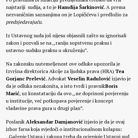
najstariji sudija, a to je
Hamdija Šarkinović
. A prema
nezvaničnim saznanjima on je Lopičićevu i predložio za
predsjedavajuću
.
Iz Ustavnog suda još nijesu objasnili zašto su ignorisali
zakon i pozvali se na ,,raniju sopstvenu praksu i
ustavno-sudsku praksu u okruženju”.
Na zakonsku nutemeljenost ove odluke upozorila je
Izvršna direktorica Akcije za ljudska prava (HRA)
Tea
Gorjanc Prelević
. Advokat
Veselin Radulović
izjavio je
da je odluka nezakonita, a isto tvrdi i pravnik
Boris
Marić
, uz konstataciju da ovo ,,ne doprinosi povjerenju
u institucije, već potkopava povjerenje i koncept
vladavine prava gura u drugi plan”.
Poslanik
Aleksandar Damjanović
izjavio je da je ovaj
izbor farsa koja svjedoči o institucionalnom kolapsu:
,,Gaženje Ustava i zakona treba da ocjenjuje Ustavni sud