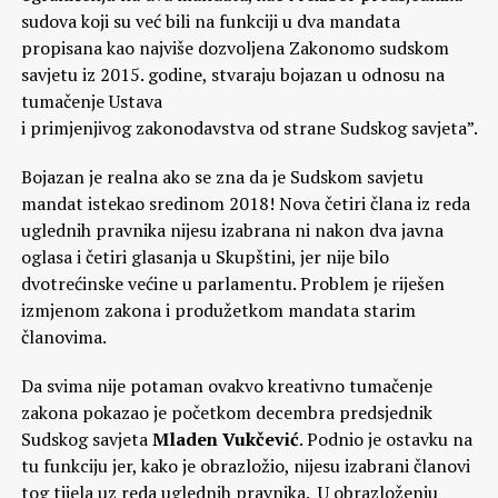
sudova koji su već bili na funkciji u dva mandata
propisana kao najviše dozvoljena Zakonomo sudskom
savjetu iz 2015. godine, stvaraju bojazan u odnosu na
tumačenje Ustava
i primjenjivog zakonodavstva od strane Sudskog savjeta”.
Bojazan je realna ako se zna da je Sudskom savjetu
mandat istekao sredinom 2018! Nova četiri člana iz reda
uglednih pravnika nijesu izabrana ni nakon dva javna
oglasa i četiri glasanja u Skupštini, jer nije bilo
dvotrećinske većine u parlamentu. Problem je riješen
izmjenom zakona i produžetkom mandata starim
članovima.
Da svima nije potaman ovakvo kreativno tumačenje
zakona pokazao je početkom decembra predsjednik
Sudskog savjeta
Mladen Vukčević
. Podnio je ostavku na
tu funkciju jer, kako je obrazložio, nijesu izabrani članovi
tog tijela uz reda uglednih pravnika. U obrazloženju