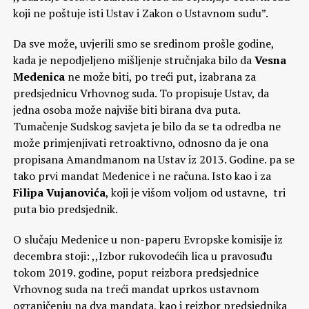
koji ne poštuje isti Ustav i Zakon o Ustavnom sudu”.
Da sve može, uvjerili smo se sredinom prošle godine,
kada je nepodjeljeno mišljenje stručnjaka bilo da
Vesna
Medenica
ne može biti, po treći put, izabrana za
predsjednicu Vrhovnog suda. To propisuje Ustav, da
jedna osoba može najviše biti birana dva puta.
Tumačenje Sudskog savjeta je bilo da se ta odredba ne
može primjenjivati retroaktivno, odnosno da je ona
propisana Amandmanom na Ustav iz 2013. Godine. pa se
tako prvi mandat Medenice i ne računa. Isto kao i za
Filipa Vujanovića
, koji je višom voljom od ustavne, tri
puta bio predsjednik.
O slučaju Medenice u non-paperu Evropske komisije iz
decembra stoji: ,,Izbor rukovodećih lica u pravosuđu
tokom 2019. godine, poput reizbora predsjednice
Vrhovnog suda na treći mandat uprkos ustavnom
ograničenju na dva mandata, kao i reizbor predsjednika