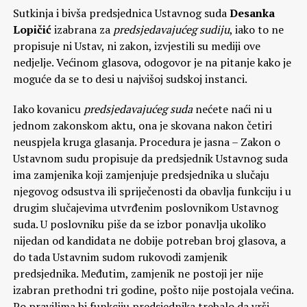
Sutkinja i bivša predsjednica Ustavnog suda
Desanka
Lopičić
izabrana za
predsjedavajućeg sudiju
, iako to ne
propisuje ni Ustav, ni zakon, izvjestili su mediji ove
nedjelje. Većinom glasova, odogovor je na pitanje kako je
moguće da se to desi u najvišoj sudskoj instanci.
Iako kovanicu
predsjedavajućeg suda
nećete naći ni u
jednom zakonskom aktu, ona je skovana nakon četiri
neuspjela kruga glasanja. Procedura je jasna – Zakon o
Ustavnom sudu propisuje da predsjednik Ustavnog suda
ima zamjenika koji zamjenjuje predsjednika u slučaju
njegovog odsustva ili spriječenosti da obavlja funkciju i u
drugim slučajevima utvrđenim poslovnikom Ustavnog
suda. U poslovniku piše da se izbor ponavlja ukoliko
nijedan od kandidata ne dobije potreban broj glasova, a
do tada Ustavnim sudom rukovodi zamjenik
predsjednika. Međutim, zamjenik ne postoji jer nije
izabran prethodni tri godine, pošto nije postojala većina.
Po pravilima bi funkciju predsjednika trebalo da vrši