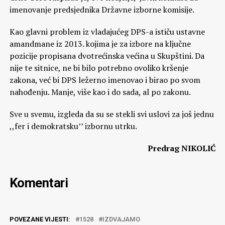
imenovanje predsjednika Državne izborne komisije.
Kao glavni problem iz vladajućeg DPS-a ističu ustavne
amandmane iz 2013. kojima je za izbore na ključne
pozicije propisana dvotrećinska većina u Skupštini. Da
nije te sitnice, ne bi bilo potrebno ovoliko kršenje
zakona, već bi DPS ležerno imenovao i birao po svom
nahođenju. Manje, više kao i do sada, al po zakonu.
Sve u svemu, izgleda da su se stekli svi uslovi za još jednu
,,fer i demokratsku’’ izbornu utrku.
Predrag NIKOLIĆ
Komentari
POVEZANE VIJESTI:
1528
IZDVAJAMO