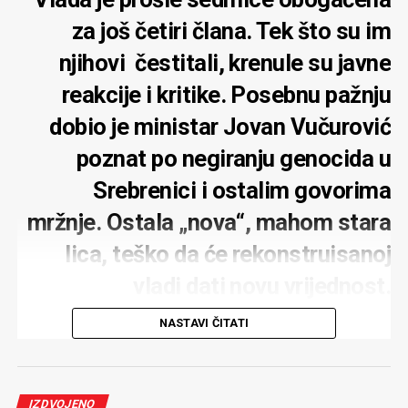
za još četiri člana. Tek što su im
njihovi čestitali, krenule su javne
reakcije i kritike. Posebnu pažnju
dobio je ministar Jovan Vučurović
poznat po negiranju genocida u
Srebrenici i ostalim govorima
mržnje. Ostala „nova“, mahom stara
lica, teško da će rekonstruisanoj
vladi dati novu vrijednost.
Zadovoljstvo je predsjednika
NASTAVI ČITATI
parlamenta
IZDVOJENO