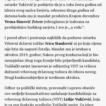
ostavke Vukčević je podsjetio da je u toku šesta godina od
izbora ovog saziva Savjeta, odnosno druga godina od
datuma kada mu je mandat produžen.Krajem decembra
Vesna Simović Zvicer
jednoglasno je izabrana za
predsjednicu Sudskog savjeta. I sve je ,,u redu’’.
I pored afere i pozivanja najbližih da podnese ostavku
Vrhovni državni tužilac
Ivica Stanković
ni po koju cijenu
nije htio da napusti fotelju. Mandat mu je istekao u
oktobru 2019. godine. Nakon prvog konkursa koji je bio
neuspješan zbog toga štonije bilo prijavljenih kandidata,
Tužilački savjet imenovao je odlazećeg VDT za vršioca
dužnosti vrhovnog državnog tužioca do izbora novog.
Drugi konkursobjavljen je sredinom oktobra.
Odbor za politički sistem, pravosuđe i upravu obaviće
ove nedjelje konsultativno saslušanje kandidatkinje za
vrhovnog državnog tužioca (VDT)
Lidije Vukčević
, koju
je za ovu funkciju predložio Tužilački savjet. Za izbor