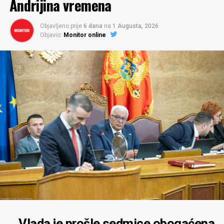
Andrijina vremena
Objavljeno prije
6 dana
na
1 Augusta, 2026
Objavio:
Monitor online
Vlada je prošle sedmice obogaćena