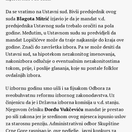
Da se vratimo na Ustavni sud. Bivši predsjednik ovog
suda
Blagota Mitrić
izjavio je da je mandat v.d.
predsjednika Ustavnog suda trebalo oročiti na pola
godine. Međutim, u Ustavnom sudu su predvidjeli da
mandat Lopičićeve može da traje najkasnije do kraja ove
godine. Znači do završetka izbora. Pa se može desiti da
Ustavni sud, sa hipotekom nezakonitog imenovanja,
nakonizbora odlučuje o eventualnim nezakonitostima
tokom, prije, i poslije glasanja, koje su postale folklor
ovdašnjih izbora.
U izbornu godinu smo ušli i sa fijsakom Odbora za
sveobuhvatnu reformu izbornog zakonodavstva. Uz
činjenicu da je i Državna izborna komisija u v.d. stanju.
Njegovom čelniku
Đorđu Vukčeviću
mandat je prestao
po sili zakona jer je sredinom ovog mjeseca ispunio uslov
za starosnu penziju. Administrativni odbor Skupštine
Crne Gore raspisao je, ove nedjelje, javni konkurs za