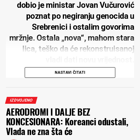
dobio je ministar Jovan Vučurović
poznat po negiranju genocida u
Srebrenici i ostalim govorima
mržnje. Ostala „nova“, mahom stara
lica, teško da će rekonstruisanoj
vladi dati novu vrijednost.
Zadovoljstvo je predsjednika
NASTAVI ČITATI
parlamenta
IZDVOJENO
AERODROMI I DALJE BEZ
KONCESIONARA: Koreanci odustali,
Četiri nova lica koje je predložio za treću rekonstrukciju
Vlada ne zna šta će
vlade, premijer
Milojko Spajić
poslanicima nije previše
predstavljao. Doduše, nijesu baš ni novi. Uglavnom,