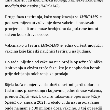
juna
Institut za medicinsku biologiju Kineske akademije
medicinskih nauka
(
IMBCAMS
).
Druga faza testiranja, kako saopštavaju sa
IMBCAMS-a
,
podrazumijeva utvrđivanje doza vakcine i nastavak
procjena da li ona može bezbjedno da pokrene imuni
sistem kod zdrave osobe.
Vakcina koju testira
IMBCAMS
je jedna od šest mogućih
vakcina koje kineski naučnici testiraju na ljudima.
Do sada, nijedna od vakcina nije prošla opsežna klinička
ispitivanja u okviru treće faze, što je neophodan korak
prije dobijanja odobrenja za prodaju.
Bijela kuća namjerava da uloži deset milijardi dolara u
testiranje, proizvodnju i kupovinu jedne ili više vakcina,
prenosi
Dojče vele
. U okviru takozvane operacije
Warp
Speed
, do januara 2021. trebalo bi da na raspolaganju
bude najmanje 300 miliona doza vakcine. U toj operaciji