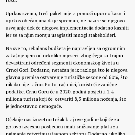
roku.
Uprkos svemu, treći paket mjera pomoći uporno kasni i
uprkos obećanjima da je spreman, ne nazire se njegovo
usvajanje dok će njegova implementacija dodatno kasniti
jer se sa njim moraju usaglasiti mnogi stakeholderi.
Na sve to, rebalans budžeta je napravljen sa ogromnim
zakašnjenjem od nekoliko mjeseci, zbog čega su trajno
devastirani određeni segmenti ekonomskog života u
Crnoj Gori. Dodatno, netačan je iz razloga što je njegova
glavna premisa ostvarenje turističke sezone od 60%, što
nikako nije tačno. Po toj računici, koristeći zvanične
podatke, Crnu Goru će u 2020. godini posjetiti 1,4
miliona turista koji će ostvariti 8,3 miliona noćenja, što
je jednostavno nemoguće.
Očekuje nas izuzetno težak kraj ove godine koji će za
gotovo izvjesnu posljedicu imati snižavanje plata za
najmanje četvrtinu u javnom sektoru. Dodatno, ukoliko