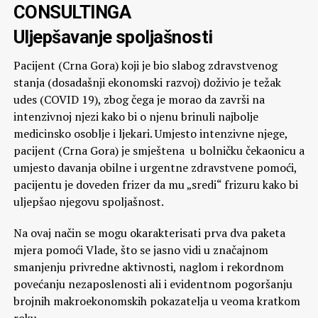
CONSULTINGA
Uljepšavanje spoljašnosti
Pacijent (Crna Gora) koji je bio slabog zdravstvenog
stanja (dosadašnji ekonomski razvoj) doživio je težak
udes (COVID 19), zbog čega je morao da završi na
intenzivnoj njezi kako bi o njenu brinuli najbolje
medicinsko osoblje i ljekari. Umjesto intenzivne njege,
pacijent (Crna Gora) je smještena u bolničku čekaonicu a
umjesto davanja obilne i urgentne zdravstvene pomoći,
pacijentu je doveden frizer da mu „sredi“ frizuru kako bi
uljepšao njegovu spoljašnost.
Na ovaj način se mogu okarakterisati prva dva paketa
mjera pomoći Vlade, što se jasno vidi u značajnom
smanjenju privredne aktivnosti, naglom i rekordnom
povećanju nezaposlenosti ali i evidentnom pogoršanju
brojnih makroekonomskih pokazatelja u veoma kratkom