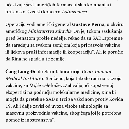
učestvuje šest američkih farmaceutskih kompanija i
britansko-švedski koncern
Astrazeneca
.
Operaciju vodi američki general
Gustave Perna
, u okviru
američkog
Ministarstva zdravlja
. On je, tokom saslušanja
pred Senatom prošle nedelje, rekao da su SAD „spremne
da sarađuju sa svakom zemljom koja pri razvoju vakcine
ili ljekova pruži informacije ili kooperaciju“. Ali je poručio
da Kina ne spada u te zemlje.
Čang Lung Đi
, direktor laboratorije
Geno-Immune
Medical Institute
u Šenženu, koja takođe radi na razvoju
vakcine, za
Dojče vele
kaže: „Zahvaljujući sopstvenoj
ekspertizi na području molekularne medicine, Kina bi
mogla da pretekne SAD u trci za vakcinom protiv Kovida
19. Ali i dalje zavisi od uvoza visoke tehnologije za
masovnu proizvodnju vakcine, zbog čega joj je potrebna
pomoć iz inostranstva”.