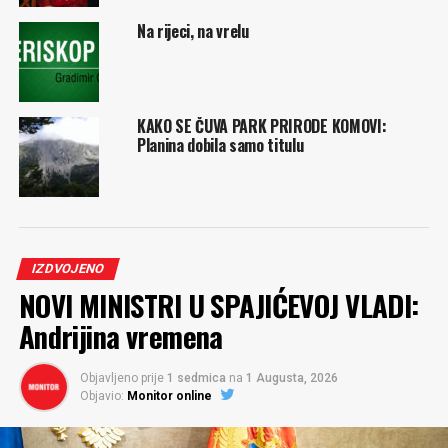
Na rijeci, na vrelu
KAKO SE ČUVA PARK PRIRODE KOMOVI:
Planina dobila samo titulu
IZDVOJENO
NOVI MINISTRI U SPAJIĆEVOJ VLADI:
Andrijina vremena
Objavljeno prije
1 sedmica
na
1 Augusta, 2026
Objavio:
Monitor online