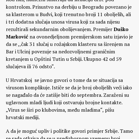
kontrolom. Prisustvo na derbiju u Beogradu povezano je
sa klasterom u Budvi, koji trenutno broji 11 oboljelih, ali
i tri dodatna slučaja unosa virusa koji za sada nijesu
rezultirali sekundarnim obolijevanjem. Premijer
Duško
Marković
na ovonedjeljnom premijerskom satu izjavio je
da se ,,čak 31 slučaj u rožajskom klasteru sa širenjem na
Bar i Ulcinj povezuje sa nedozvoljnemi graničnim
kretanjem u Opštini Tutin u Srbiji. Ukupno 42 od 59
slučajeva ili 76 odsto“.
U Hrvatskoj se javno govori o tome da se situacija sa
virusom komplikuje. Ističe se da je broj oboljelih veći iako
se nagađalo da će zatišje biti do septembra. Zaraženi su
uglavnom mladi ljudi koji ostvaruju brojne kontakte.
„Virus se širi po klubovima, među mladima“, pišu
hrvatski mediji.
A da je moguć upliv i politike govori primjer Srbije. Tamo
se sada otkriva da se u predizbornom vremenu broj