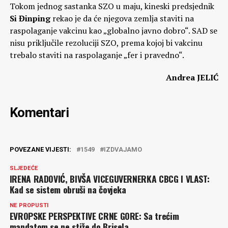
Tokom jednog sastanka SZO u maju, kineski predsjednik
Si Đinping
rekao je da će njegova zemlja staviti na
raspolaganje vakcinu kao „globalno javno dobro“. SAD se
nisu priključile rezoluciji SZO, prema kojoj bi vakcinu
trebalo staviti na raspolaganje „fer i pravedno“.
Andrea JELIĆ
Komentari
POVEZANE VIJESTI:
1549
IZDVAJAMO
SLJEDEĆE
IRENA RADOVIĆ, BIVŠA VICEGUVERNERKA CBCG I VLAST:
Kad se sistem obruši na čovjeka
NE PROPUSTI
EVROPSKE PERSPEKTIVE CRNE GORE: Sa trećim
mandatom se ne stiže do Brisela