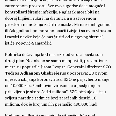
zatvorenom prostoru. Sve ovo sugeriše da je moguće i
kontrolisati širenje infekcije. Naglasak mora biti na
dobroj higijeni ruku i na distanci, a u zatvorenom
prostoru na nošenju zaštitne maske. Mi narednih godinu
ili čak godinu i po moramo naučiti živjeti sa ovim virusom
i razviti navike koje će nas štititi od njegovog širenja“,
ističe Popović-Samardžić.
Politička dešavanja kod nas rizik od virusa bacila su u
drugi plan. No, nismo se samo mi opustili, preventivne
mjere su popustile širom Evopre. Generalni direktor SZO
Tedros Adhanom Ghebrejesus
upozorava: ,,U prvom
mjesecu izbijanja koronavirusa, SZO je prijavljeno manje
od 10.000 zaraženih ovim virusom, a u posljednjem
prijavljeno je skoro četiri miliona”. SZO očekuje da će u
svijetu naredne sedmice broj zaraženih dostići 10
miliona, dok je broj umrlih premašio 480.000 ljudi.
Kod nas, nadležni smatraju da situaciju drže pod