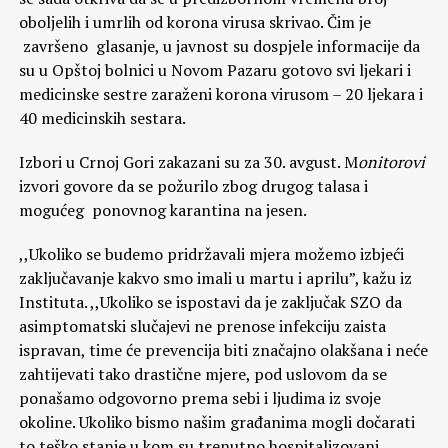
oboljelih i umrlih od korona virusa skrivao. Čim je
završeno glasanje, u javnost su dospjele informacije da
su u Opštoj bolnici u Novom Pazaru gotovo svi ljekari i
medicinske sestre zaraženi korona virusom – 20 ljekara i
40 medicinskih sestara.
Izbori u Crnoj Gori zakazani su za 30. avgust. M
onitorovi
izvori govore da se požurilo zbog drugog talasa i
mogućeg ponovnog karantina na jesen.
,,Ukoliko se budemo pridržavali mjera možemo izbjeći
zaključavanje kakvo smo imali u martu i aprilu”, kažu iz
Instituta. ,,Ukoliko se ispostavi da je zaključak SZO da
asimptomatski slučajevi ne prenose infekciju zaista
ispravan, time će prevencija biti značajno olakšana i neće
zahtijevati tako drastične mjere, pod uslovom da se
ponašamo odgovorno prema sebi i ljudima iz svoje
okoline. Ukoliko bismo našim građanima mogli dočarati
to teško stanje u kom su trenutno hospitalizovani