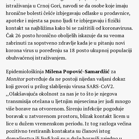
istraživanja u Crnoj Gori, navodi se da osobe koje imaju
hronične bolesti češće izbjegavaju odlaske u prodavnice,
apoteke i mjesta sa puno ljudi te izbjegavaju i fizički
kontakt sa najbližima kako bi se zaštitili od koronavirusa.
Čak 26 posto hronično oboljelih iskazuje da su veoma
zabrinuti za sopstveno zdravlje kada je u pitanju novi
korona virus u poređenju sa 18 posto ukupnoj populaciji
obuhvaćenoj istraživanjem.
Epidemiološkinja
Milena Popović-Samardžić
za
Monitor
potvrđuje da ne postoji nijedan valjani dokaz
koji govori u prilog slabljenju virusa SARS-CoV2.
,,Olakšavajuća okolnost za nas je to što je njegova
transmisija otežana u ljetnjim mjesecima jer judi mnogo
više borave na otvorenom. Širenju infekcije pogoduje
boravak u zatvorenom prostoru, blizak kontakt licem u
lice u dužem vremenskom periodu. Iz tog razloga većina
pozitivno testiranih kontakata su članovi istog
domaćinstva ili ljudi koji su u duže boravili zajedno u