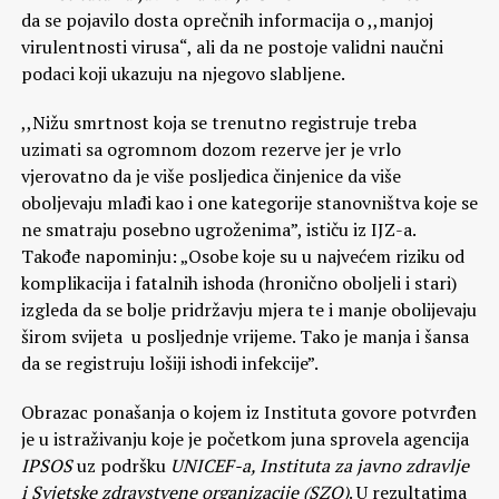
da se pojavilo dosta oprečnih informacija o ,,manjoj
virulentnosti virusa“, ali da ne postoje validni naučni
podaci koji ukazuju na njegovo slabljene.
,,Nižu smrtnost koja se trenutno registruje treba
uzimati sa ogromnom dozom rezerve jer je vrlo
vjerovatno da je više posljedica činjenice da više
oboljevaju mlađi kao i one kategorije stanovništva koje se
ne smatraju posebno ugroženima”, ističu iz IJZ-a.
Takođe napominju: „Osobe koje su u najvećem riziku od
komplikacija i fatalnih ishoda (hronično oboljeli i stari)
izgleda da se bolje pridržavju mjera te i manje obolijevaju
širom svijeta u posljednje vrijeme. Tako je manja i šansa
da se registruju lošiji ishodi infekcije”.
Obrazac ponašanja o kojem iz Instituta govore potvrđen
je u istraživanju koje je početkom juna sprovela agencija
IPSOS
uz podršku
UNICEF-a, Instituta za javno zdravlje
i Svjetske zdravstvene organizacije (SZO)
. U rezultatima