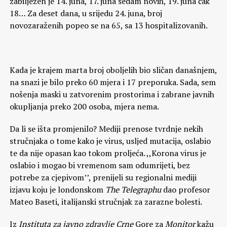
zabilježen je 14. juna, 17. juna sedam novih, 19. juna čak
18… Za deset dana, u srijedu 24. juna, broj
novozaraženih popeo se na 65, sa 13 hospitalizovanih.
Kada je krajem marta broj oboljelih bio sličan današnjem,
na snazi je bilo preko 60 mjera i 17 preporuka. Sada, sem
nošenja maski u zatvorenim prostorima i zabrane javnih
okupljanja preko 200 osoba, mjera nema.
Da li se išta promjenilo? Mediji prenose tvrdnje nekih
stručnjaka o tome kako je virus, usljed mutacija, oslabio
te da nije opasan kao tokom proljeća. ,,Korona virus je
oslabio i mogao bi vremenom sam odumrijeti, bez
potrebe za cjepivom’’, prenijeli su regionalni mediji
izjavu koju je londonskom
The Telegraphu
dao profesor
Mateo Baseti, italijanski stručnjak za zarazne bolesti.
Iz
Instituta za javno zdravlje Crne
Gore za
Monitor
kažu