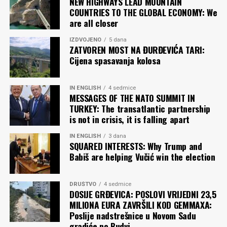
poznim godinama. Tješim se time da ja jesam star da bih
NEW HIGHWAYS LEAD MOUNTAIN
COUNTRIES TO THE GLOBAL ECONOMY: We
se nadao profesionalnoj fudbalskoj karijeri, ali sam kao
are all closer
pisac još uvijek relativno mlad. Toliko o književnim
planovima. Lični planovi su mi da, kao pisac, ostanem
IZDVOJENO
5 dana
neukaljan u ovom bipolarnom društvu, da ostanem,
ZATVOREN MOST NA ĐURĐEVIĆA TARI:
Cijena spasavanja kolosa
uprkos svim izazovima, čist i svoj. Za kraj bih citirao
Darka Rundeka: „Protiv volje umješan, u staru zavjeru
strana, u staru zavjeru nada, ja sam jednoga dana,
IN ENGLISH
4 sedmice
MESSAGES OF THE NATO SUMMIT IN
slučajno našao put ispod svih tih zastava što vijore…“
TURKEY: The transatlantic partnership
is not in crisis, it is falling apart
P. NIKOLIĆ
IN ENGLISH
3 dana
SQUARED INTERESTS: Why Trump and
Komentari
Babiš are helping Vučić win the election
DRUŠTVO
4 sedmice
DOSIJE GRĐEVICA: POSLOVI VRIJEDNI 23,5
MILIONA EURA ZAVRŠILI KOD GEMMAXA:
Poslije nadstrešnice u Novom Sadu
gradiće po Budvi