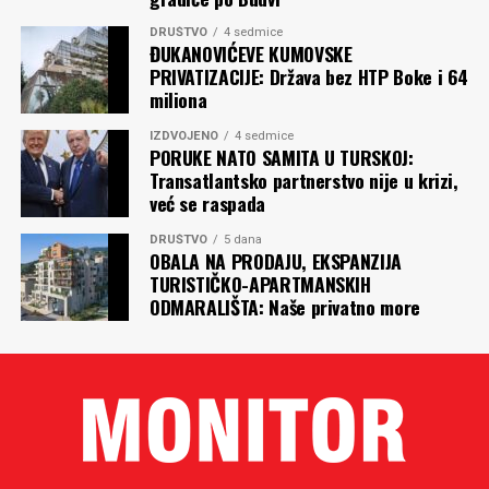
DRUŠTVO
4 sedmice
ĐUKANOVIĆEVE KUMOVSKE
PRIVATIZACIJE: Država bez HTP Boke i 64
miliona
IZDVOJENO
4 sedmice
PORUKE NATO SAMITA U TURSKOJ:
Transatlantsko partnerstvo nije u krizi,
već se raspada
DRUŠTVO
5 dana
OBALA NA PRODAJU, EKSPANZIJA
TURISTIČKO-APARTMANSKIH
ODMARALIŠTA: Naše privatno more