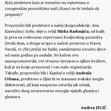
Koju predstavu koja je trenutno na repertoaru u
crnogorskim pozorištima naši čitaoci ne bi trebalo da
propuste?
Preporučio bih predstave u našoj (ko)produkciji:
Anu
Karenjinu
i
Sobe
, obje u režiji
Mirka Radonjića
, od kojih
je prva na redovnom repertoaru Kraljevskog pozorišta
Zetski dom, a druga se igra u našem prostoru u Staroj
Varoši, te
(Ne) pričaj mi bajke
, namijenjenu uzrastu djece
od osam godina pa nadalje. Ne kažem ovo
samopromoterski, već stvarno vjerujem u njihov kvalitet,
koji je na kraju prepoznat i van naše organizacije.
Takođe, preporučio bih i
Kapital
u režiji
Andraša
Urbana
, predstavu o čijim bi se manama svakako moglo
diskutovati, ali koja nesporno ostavlja jak utisak,
naročito zbog nevjerovatne energije sjajnih glumica i
glumaca.
Andrea JELIĆ