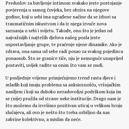
Preduslov za bavljenje intimom svakako jeste postojanje
povjerenja u samog čovjeka, bez obzira na njegove
godine, koji u sebi ima ugrađene načine da se izbori sa
traumatičnim iskustvom i da iz njega izvuče nova
saznanja o sebi i svijetu. Takođe, ono što je jedan od
najvažnijih i najtežih djelova našeg posla jeste
uspostavljanje grupe, te praćenje njene dinamike. Ako je
zdrava, ona sama od sebe radi posao za svakog pojedinca
ponaosob. Što se granice tiče, nju je nemoguće unaprijed
postaviti, uvijek radite sa onim što vam se nudi.
U posljednje vrijeme primjećujemo trend rasta djece i
mladih koji imaju problema sa anksioznošću, vršnjačkim
nasiljem i koji su duboko nezadovoljni podrškom koja im
se (nije) pružila od strane neke institucije. Drago nam je
što možemo da izvršimo pozitivan uticaj u velikom broju
slučajeva, ali ovo je nešto što treba ozbiljno da nas
zabrine kolektivno, a mislim da neće.