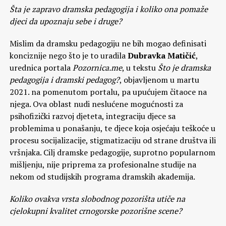
Šta je zapravo dramska pedagogija i koliko ona pomaže
djeci da upoznaju sebe i druge?
Mislim da dramsku pedagogiju ne bih mogao definisati
konciznije nego što je to uradila
Dubravka Matičić
,
urednica portala
Pozornica.me
, u tekstu
Što je dramska
pedagogija i dramski pedagog?
, objavljenom u martu
2021. na pomenutom portalu, pa upućujem čitaoce na
njega. Ova oblast nudi neslućene mogućnosti za
psihofizički razvoj djeteta, integraciju djece sa
problemima u ponašanju, te djece koja osjećaju teškoće u
procesu socijalizacije, stigmatizaciju od strane društva ili
vršnjaka. Cilj dramske pedagogije, suprotno popularnom
mišljenju, nije priprema za profesionalne studije na
nekom od studijskih programa dramskih akademija.
Koliko ovakva vrsta slobodnog pozorišta utiče na
cjelokupni kvalitet crnogorske pozorišne scene?