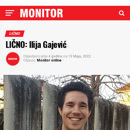
LIČNO
LIČNO: Ilija Gajević
Objavljeno prije
4 godine
na
13 Maja, 2022
Objavio:
Monitor online