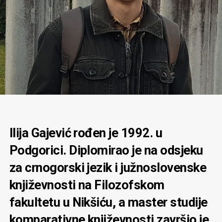
Ilija Gajević rođen je 1992. u
Podgorici. Diplomirao je na odsjeku
za crnogorski jezik i južnoslovenske
književnosti na Filozofskom
fakultetu u Nikšiću, a master studije
komparativne književnosti završio je