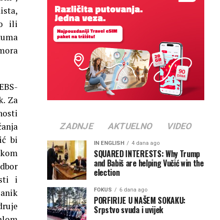
ista,
 ili
atuma
 mora
EBS-
k. Za
nosti
čanja
ZADNJE
AKTUELNO
VIDEO
ić bi
IN ENGLISH
4 dana ago
tokom
SQUARED INTERESTS: Why Trump
and Babiš are helping Vučić win the
odbor
election
ti i
FOKUS
6 dana ago
lanik
PORFIRIJE U NAŠEM SOKAKU:
druje
Srpstvo svuda i uvijek
malom