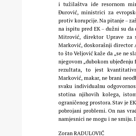
i tužilaštva ide resornom min
Đurović, ministrici za evropsk
protiv korupcije. Na pitanje – z
na ispitu pred EK – dužni su da 
Mitrović, direktor Uprave za 
Marković, doskorašnji director 
to što Veljović kaže da „se ne 
njegovom „dubokom ubjeđenju fo
rezultata, to jest kvantitati
Marković, makar, ne brani neodb
svaku individualnu odgovornost
stotina njihovih kolega, isto
ograničenog prostora. Stav je EK 
pobrojani problemi. On nas vrać
namjesnici ne mogu i ne smiju. I
Zoran RADULOVIĆ