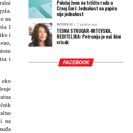
Položaj žena na tržištu rada u
ralni
Crnoj Gori: Jednakost na papiru
goša.
nije jednakost
to na
INTERVJU
7 godina ago
oša I
TEONA STRUGAR-MITEVSKA,
iko i
REDITELJKA: Petrunija je naš lični
vrisak
meno,
hatom
isa i
FACEBOOK
 oko
đenje
vatna
ečnik
galno
ji na
osuđa