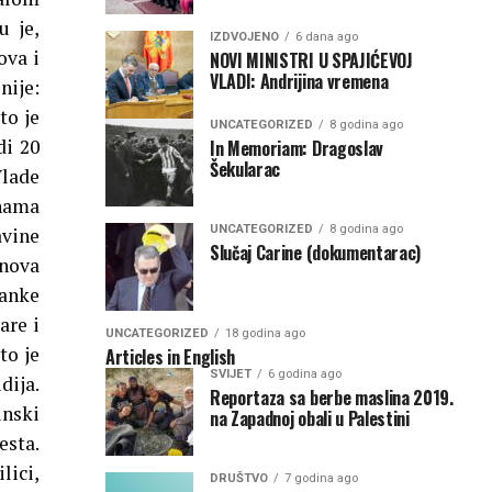
u je,
IZDVOJENO
6 dana ago
ova i
NOVI MINISTRI U SPAJIĆEVOJ
VLADI: Andrijina vremena
nije:
to je
UNCATEGORIZED
8 godina ago
di 20
In Memoriam: Dragoslav
Šekularac
Vlade
 nama
UNCATEGORIZED
8 godina ago
avine
Slučaj Carine (dokumentarac)
nova
Ranke
are i
UNCATEGORIZED
18 godina ago
to je
Articles in English
SVIJET
6 godina ago
dija.
Reportaza sa berbe maslina 2019.
inski
na Zapadnoj obali u Palestini
esta.
lici,
DRUŠTVO
7 godina ago