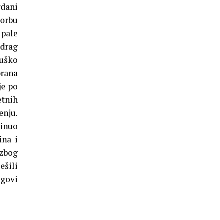
rdani
borbu
 pale
edrag
Duško
brana
je po
etnih
enju.
kinuo
ina i
 zbog
ešili
egovi