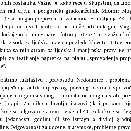
ionih poslanika. Važno je, kako reče u Skupštini, da „mo
Njen rad cijeni i podgorički gradonačelnik Miomir Mu
kođe se mogao prepoznati u zadacima iz mišljenja EK. I 
eđenja medijskih sloboda” ne može biti dok god Mug
ekažnjeno biju novinare i fotoreportere. To je važno kol
skog suda za ljudska prava u pogledu klevete”. Istovre
kupa sa ministrom za ljudska i manjinska prava Fer
ir za testiranje napretka na planu „sprovođenja prop
e”.
atimo tužilaštvu i pravosuđu. Nedoumice i problemi
naprjeđenja antikorupcijskog pravnog okvira i sprovo
rupcije i organizovanog kriminala ne mogu ostati pri
 Čarapić. Za njih su dovoljni izazovi (da isprobamo rj
 koje su odgovorne za smrt više od 40 osoba koje su ile
 u jedanaestu godinu. Ili što istraga o divljoj gradn
odine. Odgovornost za uočene, sistemske, probleme prav