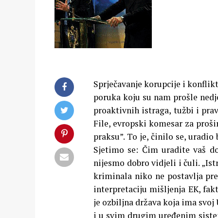
Sprječavanje korupcije i konflik
poruka koju su nam prošle nedjel
proaktivnih istraga, tužbi i pr
File, evropski komesar za proši
praksu”. To je, činilo se, urad
Sjetimo se: Čim uradite vaš 
nijesmo dobro vidjeli i čuli. „Is
kriminala niko ne postavlja pr
interpretaciju mišljenja EK, fakt
je ozbiljna država koja ima svoj
i u svim drugim uređenim sistem