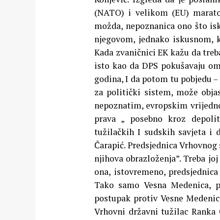
(NATO) i velikom (EU) maraton
možda, nepoznanica ono što isk
njegovom, jednako iskusnom, ko
Kada zvaničnici EK kažu da treb
isto kao da DPS pokušavaju ome
godina, I da potom tu pobjedu –
za politički sistem, može obj
nepoznatim, evropskim vrijedno
prava „ posebno kroz depolit
tužilačkih I sudskih savjeta i
Čarapić. Predsjednica Vrhovnog 
njihova obrazloženja”. Treba jo
ona, istovremeno, predsjednica
Tako samo Vesna Medenica, pr
postupak protiv Vesne Medenice,
Vrhovni državni tužilac Ranka Ča