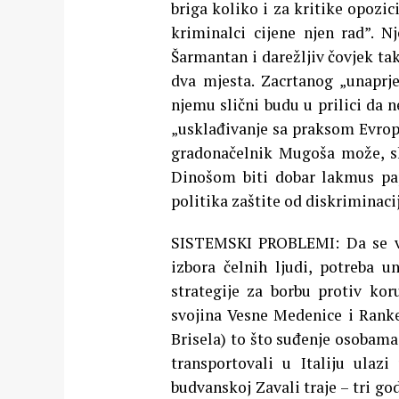
briga koliko i za kritike opozic
kriminalci cijene njen rad”. 
Šarmantan i darežljiv čovjek ta
dva mjesta. Zacrtanog „unaprj
njemu slični budu u prilici da n
„usklađivanje sa praksom Evrop
gradonačelnik Mugoša može, s
Dinošom biti dobar lakmus pap
politika zaštite od diskriminacij
SISTEMSKI PROBLEMI: Da se vr
izbora čelnih ljudi, potreba u
strategije za borbu protiv ko
svojina Vesne Medenice i Ranke
Brisela) to što suđenje osobama
transportovali u Italiju ulazi
budvanskoj Zavali traje – tri g