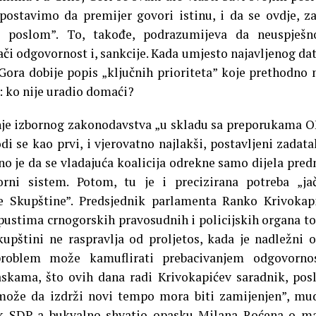
postavimo da premijer govori istinu, i da se ovdje, za
m poslom”. To, takođe, podrazumijeva da neuspješno
či odgovornost i, sankcije. Kada umjesto najavljenog d
Gora dobije popis „ključnih prioriteta” koje prethodno
e: ko nije uradio domaći?
 izbornog zakonodavstva „u skladu sa preporukama O
di se kao prvi, i vjerovatno najlakši, postavljeni zadata
no je da se vladajuća koalicija odrekne samo dijela pred
orni sistem. Potom, tu je i precizirana potreba „ja
 Skupštine”. Predsjednik parlamenta Ranko Krivokap
opustima crnogorskih pravosudnih i policijskih organa 
kupštini ne raspravlja od proljetos, kada je nadležni 
problem može kamuflirati prebacivanjem odgovornos
skama, što ovih dana radi Krivokapićev saradnik, pos
može da izdrži novi tempo mora biti zamijenjen”, mu
nik SDP-a bukvalno shvatio opasku Milana Roćena o 