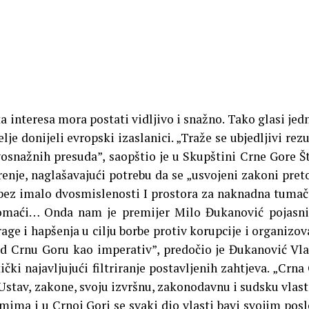
ta interesa mora postati vidljivo i snažno. Tako glasi jed
je donijeli evropski izaslanici. „Traže se ubjedljivi rezu
avosnažnih presuda”, saopštio je u Skupštini Crne Gore Š
renje, naglašavajući potrebu da se „usvojeni zakoni pret
io bez imalo dvosmislenosti I prostora za naknadna tumač
domaći… Onda nam je premijer Milo Đukanović pojasn
trage i hapšenja u cilju borbe protiv korupcije i organizo
ed Crnu Goru kao imperativ”, predočio je Đukanović Vl
ički najavljujući filtriranje postavljenih zahtjeva. „Crna
 Ustav, zakone, svoju izvršnu, zakonodavnu i sudsku vlast
ima i u Crnoj Gori se svaki dio vlasti bavi svojim pos