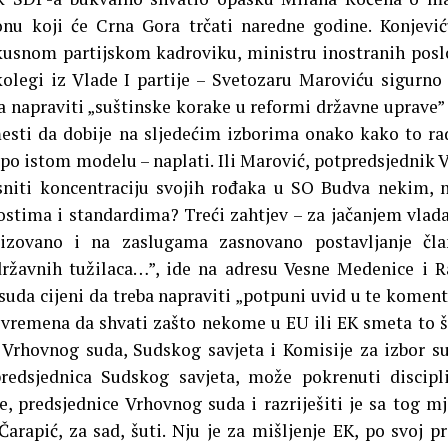
u koji će Crna Gora trčati naredne godine. Konjević
usnom partijskom kadroviku, ministru inostranih posl
legi iz Vlade I partije – Svetozaru Maroviću sigurno 
a napraviti „suštinske korake u reformi državne uprave” 
sti da dobije na sljedećim izborima onako kako to ra
 po istom modelu – naplati. Ili Marović, potpredsjednik 
asniti koncentraciju svojih rođaka u SO Budva nekim,
stima i standardima? Treći zahtjev – za jačanjem vlad
izovano i na zaslugama zasnovano postavljanje čla
 državnih tužilaca…”, ide na adresu Vesne Medenice i 
suda cijeni da treba napraviti „potpuni uvid u te koment
j vremena da shvati zašto nekome u EU ili EK smeta to š
 Vrhovnog suda, Sudskog savjeta i Komisije za izbor su
edsjednica Sudskog savjeta, može pokrenuti discipl
 predsjednice Vrhovnog suda i razriješiti je sa tog mj
rapić, za sad, šuti. Nju je za mišljenje EK, po svoj pri