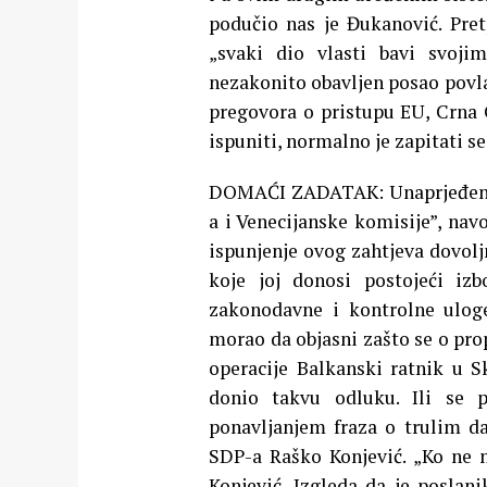
podučio nas je Đukanović. Pret
„svaki dio vlasti bavi svoji
nezakonito obavljen posao povla
pregovora o pristupu EU, Crna 
ispuniti, normalno je zapitati s
DOMAĆI ZADATAK: Unaprjeđenje
a i Venecijanske komisije”, navo
ispunjenje ovog zahtjeva dovolj
koje joj donosi postojeći izb
zakonodavne i kontrolne uloge
morao da objasni zašto se o pr
operacije Balkanski ratnik u S
donio takvu odluku. Ili se 
ponavljanjem fraza o trulim da
SDP-a Raško Konjević. „Ko ne 
Konjević. Izgleda da je posla