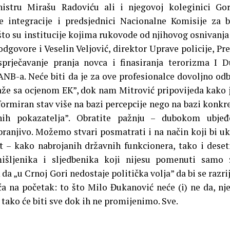
istru Mirašu Radoviću ali i njegovoj koleginici Go
e integracije i predsjednici Nacionalne Komisije za 
ašto su institucije kojima rukovode od njihovog osnivanja
odgovore i Veselin Veljović, direktor Uprave policije, Pr
sprječavanje pranja novca i finasiranja terorizma I 
ANB-a. Neće biti da je za ove profesionalce dovoljno od
slaže sa ocjenom EK”, dok nam Mitrović pripovijeda kako 
rmiran stav više na bazi percepcije nego na bazi konkr
vnih pokazatelja”. Obratite pažnju – dubokom ubjeđ
ranjivo. Možemo stvari posmatrati i na način koji bi u
 – kako nabrojanih državnih funkcionera, tako i deset
mišljenika i sljedbenika koji nijesu pomenuti samo
da „u Crnoj Gori nedostaje politička volja” da bi se razrij
a na početak: to što Milo Đukanović neće (i) ne da, nj
 tako će biti sve dok ih ne promijenimo. Sve.