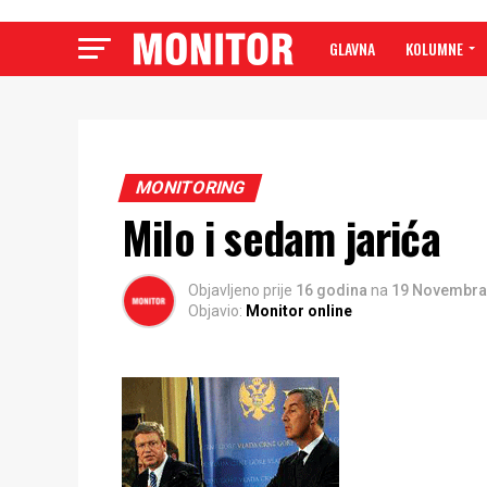
GLAVNA
KOLUMNE
MONITORING
Milo i sedam jarića
Objavljeno prije
16 godina
na
19 Novembra
Objavio:
Monitor online