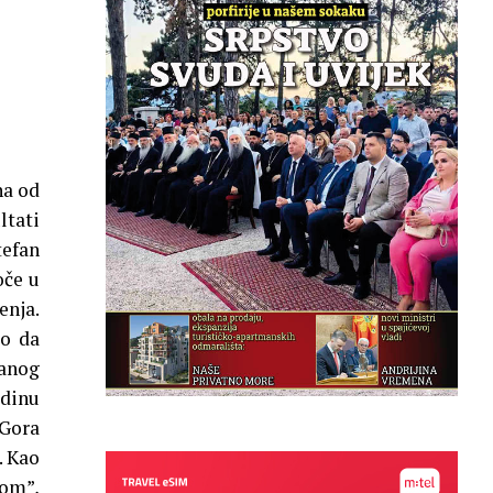
na od
ltati
tefan
oče u
enja.
io da
vanog
adinu
 Gora
. Kao
lom”,