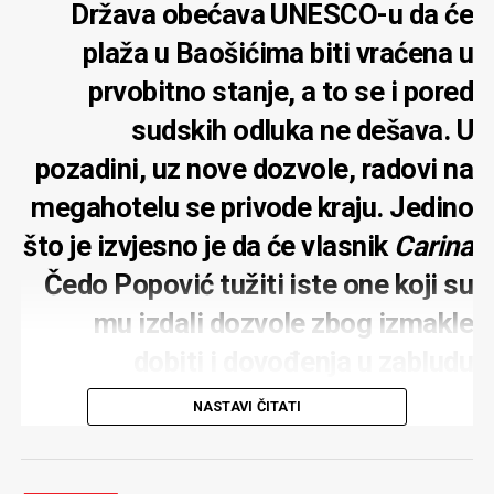
Država obećava UNESCO-u da će
plaža u Baošićima biti vraćena u
prvobitno stanje, a to se i pored
sudskih odluka ne dešava. U
pozadini, uz nove dozvole, radovi na
megahotelu se privode kraju. Jedino
što je izvjesno je da će vlasnik
Carina
Čedo Popović tužiti iste one koji su
mu izdali dozvole zbog izmakle
dobiti i dovođenja u zabludu
NASTAVI ČITATI