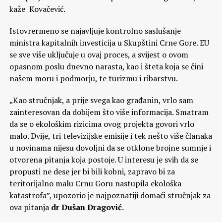
kaže Kovačević.
Istovrermeno se najavljuje kontrolno saslušanje
ministra kapitalnih investicija u Skupštini Crne Gore. EU
se sve više uključuje u ovaj proces, a svijest o ovom
opasnom poslu dnevno narasta, kao i šteta koja se čini
našem moru i podmorju, te turizmu i ribarstvu.
„Kao stručnjak, a prije svega kao građanin, vrlo sam
zainteresovan da dobijem što više informacija. Smatram
da se o ekološkim rizicima ovog projekta govori vrlo
malo. Dvije, tri televizijske emisije i tek nešto više članaka
u novinama nijesu dovoljni da se otklone brojne sumnje i
otvorena pitanja koja postoje. U interesu je svih da se
propusti ne dese jer bi bili kobni, zapravo bi za
teritorijalno malu Crnu Goru nastupila ekološka
katastrofa”, upozorio je najpoznatiji domaći stručnjak za
ova pitanja
dr Dušan Dragović
.