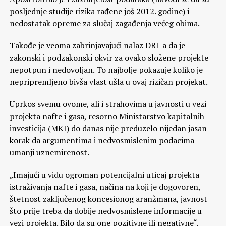
posljednje studije rizika rađene još 2012. godine) i
nedostatak opreme za slučaj zagađenja većeg obima.
Takođe je veoma zabrinjavajući nalaz DRI-a da je
zakonski i podzakonski okvir za ovako složene projekte
nepotpun i nedovoljan. To najbolje pokazuje koliko je
nepripremljeno bivša vlast ušla u ovaj rizičan projekat.
Uprkos svemu ovome, ali i strahovima u javnosti u vezi
projekta nafte i gasa, resorno Ministarstvo kapitalnih
investicija (MKI) do danas nije preduzelo nijedan jasan
korak da argumentima i nedvosmislenim podacima
umanji uznemirenost.
„Imajući u vidu ogroman potencijalni uticaj projekta
istraživanja nafte i gasa, načina na koji je dogovoren,
štetnost zaključenog koncesionog aranžmana, javnost
što prije treba da dobije nedvosmislene informacije u
vezi projekta. Bilo da su one pozitivne ili negativne“,