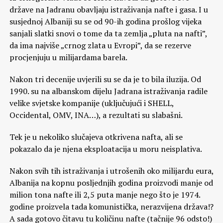
države na Jadranu obavljaju istraživanja nafte i gasa. I u
susjednoj Albaniji su se od 90-ih godina prošlog vijeka
sanjali slatki snovi o tome da ta zemlja „pluta na nafti”,
da ima najviše „crnog zlata u Evropi”, da se rezerve
procjenjuju u milijardama barela.
Nakon tri decenije uvjerili su se da je to bila iluzija. Od
1990. su na albanskom dijelu Jadrana istraživanja radile
velike svjetske kompanije (uključujući i SHELL,
Occidental, OMV, INA…), a rezultati su slabašni.
Tek je u nekoliko slučajeva otkrivena nafta, ali se
pokazalo da je njena eksploatacija u moru neisplativa.
Nakon svih tih istraživanja i utrošenih oko milijardu eura,
Albanija na kopnu posljednjih godina proizvodi manje od
milion tona nafte ili 2,5 puta manje nego što je 1974.
godine proizvela tada komunistička, nerazvijena država!?
A sada gotovo čitavu tu količinu nafte (tačnije 96 odsto!)