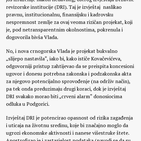
revizorske institucije (DRI). Taj je izvještaj naslikao
pravnu, institucionalnu, finansijsku i kadrovsku
nespremnost zemlje za ovaj veoma rizičan projekat, koji
je, pod netransparentnim okolnostima, pokrenula i
dogovorila bivša Vlada.
No, i nova crnogorska Vlada je projekat bukvalno
„slijepo nastavila“, iako bi, kako ističe Kovačevićeva,
odgovorniji pristup zahtijevao da se preispita koncesioni
ugovor i donesu potrebna zakonska i podzakonska akta
za njegovo potencijalno sprovođenje (na održiv način),
pa tek onda preduzimaju drugi koraci, dok je izvještaj
DRI svakako morao biti „crveni alarm“ donosiocima
odluka u Podgorici.
Izvještaj DRI je potencirao opasnost od rizika zagađenja
i uticaja na životnu sredinu, koje bi značajno moglo da
ugrozi ekonomske aktivnosti i nanese višestruke štete.
Apostrofirao je i zastarjelost podataka (navodi se da su