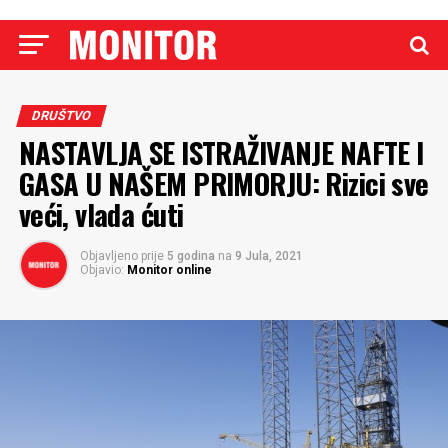
DRUŠTVO
NASTAVLJA SE ISTRAŽIVANJE NAFTE I
GASA U NAŠEM PRIMORJU: Rizici sve
veći, vlada ćuti
Objavljeno prije
5 godina
na
9 Jula, 2021
Objavio:
Monitor online