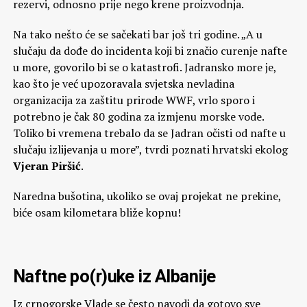
rezervi, odnosno prije nego krene proizvodnja.
Na tako nešto će se sačekati bar još tri godine. „A u
slučaju da dođe do incidenta koji bi značio curenje nafte
u more, govorilo bi se o katastrofi. Jadransko more je,
kao što je već upozoravala svjetska nevladina
organizacija za zaštitu prirode WWF, vrlo sporo i
potrebno je čak 80 godina za izmjenu morske vode.
Toliko bi vremena trebalo da se Jadran očisti od nafte u
slučaju izlijevanja u more”, tvrdi poznati hrvatski ekolog
Vjeran Piršić
.
Naredna bušotina, ukoliko se ovaj projekat ne prekine,
biće osam kilometara bliže kopnu!
Naftne po(r)uke iz Albanije
Iz crnogorske Vlade se često navodi da gotovo sve