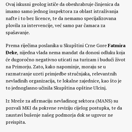
Ovaj iskusni geolog ističe da obeshrabruje činjenica da
imamo samo jednog inspektora za oblast istraživanja
nafte i to bez licence, te da nemamo specijalizovana
plovila za intervencije, već samo par čamaca za
spašavanje.
Prema riječima poslanika u Skupštini Crne Gore
Fatmira
Đeke
, nijedna vlada nema mandat da donosi odluku koja
će dugoročno negativno uticati na turizam i budući život
na Primorju. Zato, kako napominje, moraju se u
razmatranje uzeti primjedbe stručnjaka, relevantnih
nevladinih organizacija, te lokalne zajednice, kao što je
to jednoglasno učinila Skupština opštine Ulcinj.
Iz Mreže za afirmaciju nevladinog sektora (MANS) su
pozvali MKI da pokrene reviziju cijelog postupka, te da
zaustavi bušenje našeg podmorja dok se ugovor ne
preispita.