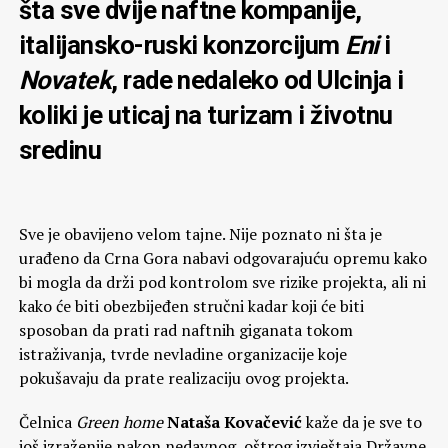
šta sve dvije naftne kompanije,
italijansko-ruski konzorcijum
Eni
i
Novatek
, rade nedaleko od Ulcinja i
koliki je uticaj na turizam i životnu
sredinu
Sve je obavijeno velom tajne. Nije poznato ni šta je
urađeno da Crna Gora nabavi odgovarajuću opremu kako
bi mogla da drži pod kontrolom sve rizike projekta, ali ni
kako će biti obezbijeđen stručni kadar koji će biti
sposoban da prati rad naftnih giganata tokom
istraživanja, tvrde nevladine organizacije koje
pokušavaju da prate realizaciju ovog projekta.
Čelnica
Green home
Nataša Kovačević
kaže da je sve to
još izraženije nakon nedavnog, oštrog izvještaja Državne