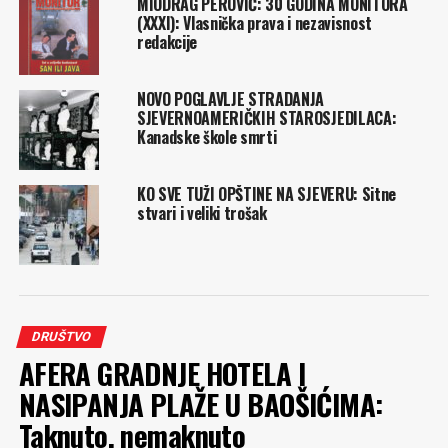
MIODRAG PEROVIĆ: 30 GODINA MONITORA
(XXXI): Vlasnička prava i nezavisnost
redakcije
NOVO POGLAVLJE STRADANJA
SJEVERNOAMERIČKIH STAROSJEDILACA:
Kanadske škole smrti
KO SVE TUŽI OPŠTINE NA SJEVERU: Sitne
stvari i veliki trošak
DRUŠTVO
AFERA GRADNJE HOTELA I
NASIPANJA PLAŽE U BAOŠIĆIMA:
Taknuto, nemaknuto