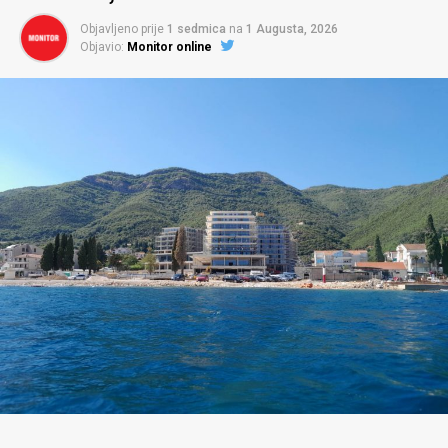
Objavljeno prije
1 sedmica
na
1 Augusta, 2026
Objavio:
Monitor online