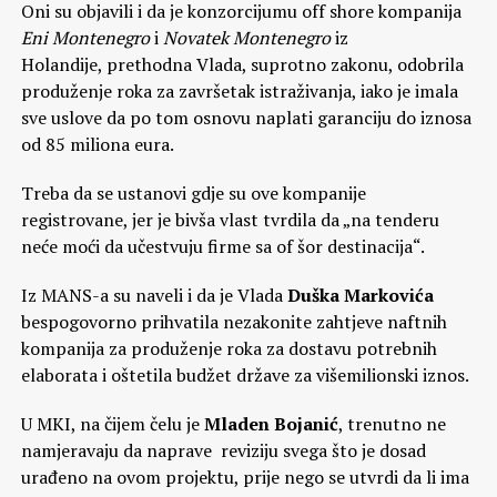
Oni su objavili i da je konzorcijumu off shore kompanija
Eni Montenegro
i
Novatek Montenegro
iz
Holandije, prethodna Vlada, suprotno zakonu, odobrila
produženje roka za završetak istraživanja, iako je imala
sve uslove da po tom osnovu naplati garanciju do iznosa
od 85 miliona eura.
Treba da se ustanovi gdje su ove kompanije
registrovane, jer je bivša vlast tvrdila da „na tenderu
neće moći da učestvuju firme sa of šor destinacija“.
Iz MANS-a su naveli i da je Vlada
Duška Markovića
bespogovorno prihvatila nezakonite zahtjeve naftnih
kompanija za produženje roka za dostavu potrebnih
elaborata i oštetila budžet države za višemilionski iznos.
U MKI, na čijem čelu je
Mladen Bojanić
, trenutno ne
namjeravaju da naprave reviziju svega što je dosad
urađeno na ovom projektu, prije nego se utvrdi da li ima