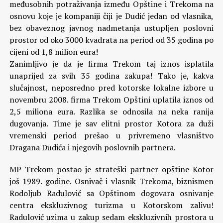
međusobnih potraživanja između Opštine i Trekoma na
osnovu koje je kompaniji čiji je Dudić jedan od vlasnika,
bez obaveznog javnog nadmetanja ustupljen poslovni
prostor od oko 3000 kvadrata na period od 35 godina po
cijeni od 1,8 milion eura!
Zanimljivo je da je firma Trekom taj iznos isplatila
unaprijed za svih 35 godina zakupa! Tako je, kakva
slučajnost, neposredno pred kotorske lokalne izbore u
novembru 2008. firma Trekom Opštini uplatila iznos od
2,5 miliona eura. Razlika se odnosila na neka ranija
dugovanja. Time je sav elitni prostor Kotora za duži
vremenski period prešao u privremeno vlasništvo
Dragana Dudića i njegovih poslovnih partnera.
MP Trekom postao je strateški partner opštine Kotor
još 1989. godine. Osnivač i vlasnik Trekoma, biznismen
Rodoljub Radulović sa Opštinom dogovara osnivanje
centra ekskluzivnog turizma u Kotorskom zalivu!
Radulović uzima u zakup sedam ekskluzivnih prostora u