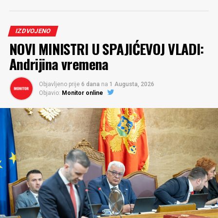
IZDVOJENO
NOVI MINISTRI U SPAJIĆEVOJ VLADI:
Andrijina vremena
Objavljeno prije
6 dana
na
1 Augusta, 2026
Objavio:
Monitor online