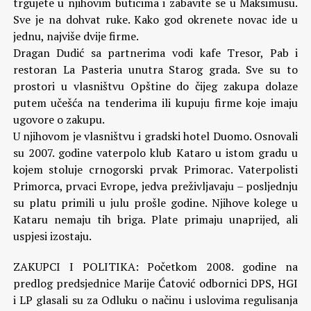
trgujete u njihovim buticima i zabavite se u Maksimusu.
Sve je na dohvat ruke. Kako god okrenete novac ide u
jednu, najviše dvije firme.
Dragan Dudić sa partnerima vodi kafe Tresor, Pab i
restoran La Pasteria unutra Starog grada. Sve su to
prostori u vlasništvu Opštine do čijeg zakupa dolaze
putem učešća na tenderima ili kupuju firme koje imaju
ugovore o zakupu.
U njihovom je vlasništvu i gradski hotel Duomo. Osnovali
su 2007. godine vaterpolo klub Kataro u istom gradu u
kojem stoluje crnogorski prvak Primorac. Vaterpolisti
Primorca, prvaci Evrope, jedva preživljavaju – posljednju
su platu primili u julu prošle godine. Njihove kolege u
Kataru nemaju tih briga. Plate primaju unaprijed, ali
uspjesi izostaju.
ZAKUPCI I POLITIKA: Početkom 2008. godine na
predlog predsjednice Marije Ćatović odbornici DPS, HGI
i LP glasali su za Odluku o načinu i uslovima regulisanja