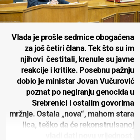
Vlada je prošle sedmice obogaćena
za još četiri člana. Tek što su im
njihovi čestitali, krenule su javne
reakcije i kritike. Posebnu pažnju
dobio je ministar Jovan Vučurović
poznat po negiranju genocida u
Srebrenici i ostalim govorima
mržnje. Ostala „nova“, mahom stara
lica, teško da će rekonstruisanoj
vladi dati novu vrijednost.