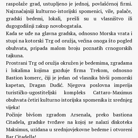
raspolaže grad, ustupljeno je jednoj, povlašćenoj firmi.
Najznačajniji kulturno-istorijski spomenici, vile, palače,
gradski bedemi, lokali, prešli su u vlasništvo ili
dugogodišnji zakup novobogataša.
Kada se uđe na glavna gradska, odnosno Morska vrata i
stupi na kotorski Trg od oružja, većina onoga što pogled
obuhvata, pripada malom broju poznatih crnogorskih
tajkuna.
Prostrani Trg od oružja okružen je bedemima, zgradama
i lokalima kojima gazduje firma Trekom, odnosno
Bastion komerc, čiji je jedan od vlasnika bivši pomorski
kapetan, Dragan Dudić. Njegova poslovna imperija
turističko-ugostiteljski kompleks Cattaro-Maximus
obuhvata četiri kulturno istorijska spomenika iz srednjeg
vijeka!
Počinje bivšom zgradom Arsenala, preko bastiona
Citadela, gradske tvrđave na kojoj se nalazi diskoteka
Maksimus, uzidana u srednjovjekovne bedeme i otvoreni
Bar Citadella!