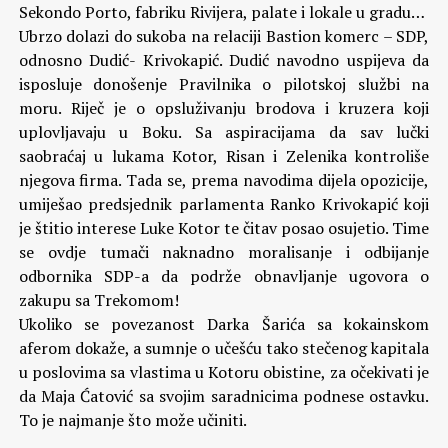
Sekondo Porto, fabriku Rivijera, palate i lokale u gradu…
Ubrzo dolazi do sukoba na relaciji Bastion komerc – SDP,
odnosno Dudić- Krivokapić. Dudić navodno uspijeva da
isposluje donošenje Pravilnika o pilotskoj službi na
moru. Riječ je o opsluživanju brodova i kruzera koji
uplovljavaju u Boku. Sa aspiracijama da sav lučki
saobraćaj u lukama Kotor, Risan i Zelenika kontroliše
njegova firma. Tada se, prema navodima dijela opozicije,
umiješao predsjednik parlamenta Ranko Krivokapić koji
je štitio interese Luke Kotor te čitav posao osujetio. Time
se ovdje tumači naknadno moralisanje i odbijanje
odbornika SDP-a da podrže obnavljanje ugovora o
zakupu sa Trekomom!
Ukoliko se povezanost Darka Šarića sa kokainskom
aferom dokaže, a sumnje o učešću tako stečenog kapitala
u poslovima sa vlastima u Kotoru obistine, za očekivati je
da Maja Ćatović sa svojim saradnicima podnese ostavku.
To je najmanje što može učiniti.