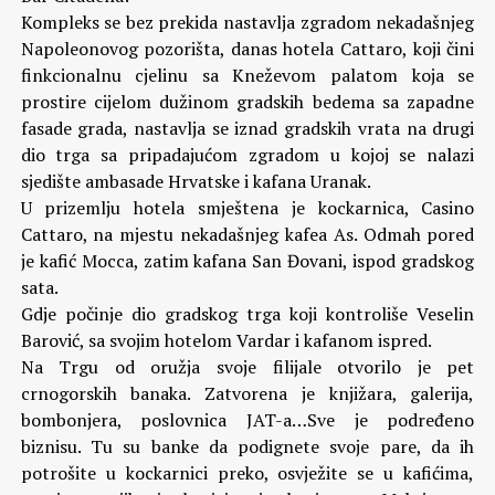
Kompleks se bez prekida nastavlja zgradom nekadašnjeg
Napoleonovog pozorišta, danas hotela Cattaro, koji čini
finkcionalnu cjelinu sa Kneževom palatom koja se
prostire cijelom dužinom gradskih bedema sa zapadne
fasade grada, nastavlja se iznad gradskih vrata na drugi
dio trga sa pripadajućom zgradom u kojoj se nalazi
sjedište ambasade Hrvatske i kafana Uranak.
U prizemlju hotela smještena je kockarnica, Casino
Cattaro, na mjestu nekadašnjeg kafea As. Odmah pored
je kafić Mocca, zatim kafana San Đovani, ispod gradskog
sata.
Gdje počinje dio gradskog trga koji kontroliše Veselin
Barović, sa svojim hotelom Vardar i kafanom ispred.
Na Trgu od oružja svoje filijale otvorilo je pet
crnogorskih banaka. Zatvorena je knjižara, galerija,
bombonjera, poslovnica JAT-a…Sve je podređeno
biznisu. Tu su banke da podignete svoje pare, da ih
potrošite u kockarnici preko, osvježite se u kafićima,