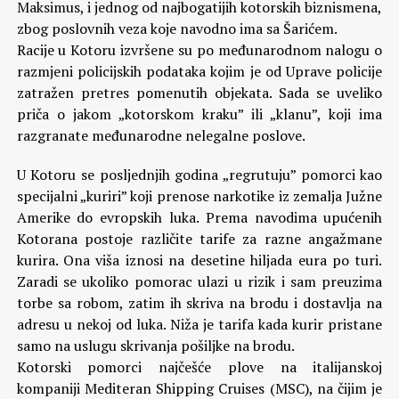
Maksimus, i jednog od najbogatijih kotorskih biznismena,
zbog poslovnih veza koje navodno ima sa Šarićem.
Racije u Kotoru izvršene su po međunarodnom nalogu o
razmjeni policijskih podataka kojim je od Uprave policije
zatražen pretres pomenutih objekata. Sada se uveliko
priča o jakom „kotorskom kraku” ili „klanu”, koji ima
razgranate međunarodne nelegalne poslove.
U Kotoru se posljednjih godina „regrutuju” pomorci kao
specijalni „kuriri” koji prenose narkotike iz zemalja Južne
Amerike do evropskih luka. Prema navodima upućenih
Kotorana postoje različite tarife za razne angažmane
kurira. Ona viša iznosi na desetine hiljada eura po turi.
Zaradi se ukoliko pomorac ulazi u rizik i sam preuzima
torbe sa robom, zatim ih skriva na brodu i dostavlja na
adresu u nekoj od luka. Niža je tarifa kada kurir pristane
samo na uslugu skrivanja pošiljke na brodu.
Kotorski pomorci najčešće plove na italijanskoj
kompaniji Mediteran Shipping Cruises (MSC), na čijim je