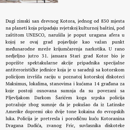
Dugi zimski san drevnog Kotora, jednog od 830 mjesta
na planeti koja pripadaju svjetskoj kulturnoj baštini, pod
zaštitom UNESCO, narušila je poput uragana afera u
kojoj se ovaj grad pojavljuje kao važan punkt
međunarodne mreže krijumčarenja narkotika. U rano
nedjeljno jutro 31. januara Stari grad Kotor bio je
poprište spektakularne akcije pripadnika specijalne
antiterorističke jedinice koja je u saradnji sa kotorskom
policijom izvršila raciju u poznatoj kotorskoj diskoteci
Maksimus, lokalima, stanovima i kućama 14 građana za
koje postoji osnovana sumnja da su povezani sa
Pljevljakom Darkom Šarićem koga srpska policija
potražuje zbog sumnje da je pokušao da iz Latinske
Amerike dopremi oko dvije tone kokaina do evropskih
luka.
Policija je pretresla i porodičnu kuću Kotoranina
Dragana Dudića, zvanog Fric, suvlasnika diskoteke