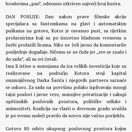
brodovima „pao”, odnosno otkriven najveći broj kurira.
DAN POSLIJE: Dan nakon prave filmske akcije
specijalaca sa fantomkama na glavi i automatskim
puškama na gotovs, Kotor je osvanuo pust, sa rijetkim
prolaznicima koji su po izuzetno hladnom vremenu u
žurbi prolazili licama. Niko ne želi javno da komentariše
posljednje događaje. Ničemu se ne čude jer „sve se znalo i
do sada”, ali su svi ćutali.
Ima li istine u sumnjama da iza velikih investicija koje su
realizovane na području Kotora stoji kapital
osumnjičenog Darka Šarića i njegovih partnera saznaće
se uskoro. Za sada na površinu polako isplivavaju mnogi
tajni poslovi i javne veze, sumnjive privatizacije i zakupi
opštinskih poslovnih prostora, političke odluke i
animoziteti. Koalicija na vlasti u drevnom gradu uvažila
je po svemu sudeći pravilo da novcu nije važno porijeklo.
Gotovo 80 odsto ukupnog poslovnog prostora kojim