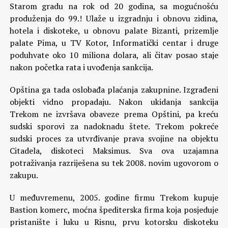
Starom gradu na rok od 20 godina, sa mogućnošću
produženja do 99.! Ulaže u izgradnju i obnovu zidina,
hotela i diskoteke, u obnovu palate Bizanti, prizemlje
palate Pima, u TV Kotor, Informatički centar i druge
poduhvate oko 10 miliona dolara, ali čitav posao staje
nakon početka rata i uvođenja sankcija.
Opština ga tada oslobađa plaćanja zakupnine. Izgrađeni
objekti vidno propadaju. Nakon ukidanja sankcija
Trekom ne izvršava obaveze prema Opštini, pa kreću
sudski sporovi za nadoknadu štete. Trekom pokreće
sudski proces za utvrđivanje prava svojine na objektu
Citadela, diskoteci Maksimus. Sva ova uzajamna
potraživanja razriješena su tek 2008. novim ugovorom o
zakupu.
U međuvremenu, 2005. godine firmu Trekom kupuje
Bastion komerc, moćna špediterska firma koja posjeduje
pristanište i luku u Risnu, prvu kotorsku diskoteku