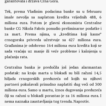
garantovala i država Crna Gora.
Tek, prema Vladinim podacima banke su u februaru
imale nevolja sa naplatom kredita vrijednih 488, 6
miliona eura. Potom je glavni ekonomista Centralne
banke CG Nikola Fabris ponudio preliminarne podatke i
za mart. Prema njima, u „kreditima koji kasne”
crnogorska privreda učestvuje sa 427 miliona eura.
Građanima je odobreno 164 miliona eura kredita koji se
sada vraćaju uz manje ili veće probleme i kašnjenja u
plaćanju rata.
Centralna banka je predočila još jedan alarmantan
podatak: na kraju marta u blokadi su bili računi 14,5
hiljada crnogorskih preduzeća od kojih su njihovi
partneri pokušavali prinudno naplatiti dug veći od 300
miliona eura. Samo u martu, iznos dugovanja preduzeća
čiji su računi u blokadi porastao je za 16 miliona eura. I
nema naznaka zaustavljanja tog trenda. Naprotiv.