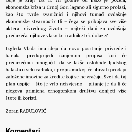
Gdje je kraj? Da li, tri godine od kako je počela,
ekonomska kriza u Crnoj Gori lagano ali sigurno prolazi,
kao što tvrde zvaničnici i njihovi tumači ovdašnje
ekonomske stvarnosti? Ili – čega se pribojava sve više
aktera privrednog života – najteži dani za ovdašnja
preduzeća, njihove vlasnike i radnike tek dolaze?
Izgleda Vlada ima ideju da novo posrtanje privrede i
banaka preduprijedi izmjenom propisa koji će
preduzećima omogućiti da se lakše oslobode ljudskog
balasta u vidu radnika, i propisima koji će ubrzati prodaju
založene imovine za kredite koji se ne vraćaju. Sve i da taj
plan uspije – što je vrlo neizvjesno – pitanje je da li će
njegova primjena crnogorskom društvu donijeti više
štete ili koristi.
Zoran RADULOVIĆ
Komentari