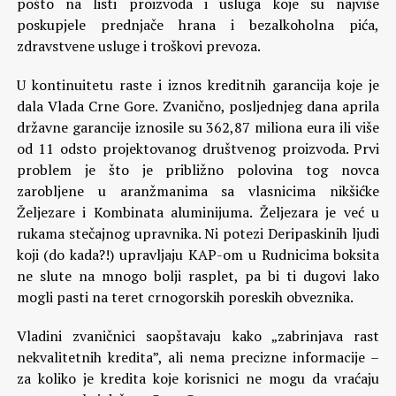
pošto na listi proizvoda i usluga koje su najviše
poskupjele prednjače hrana i bezalkoholna pića,
zdravstvene usluge i troškovi prevoza.
U kontinuitetu raste i iznos kreditnih garancija koje je
dala Vlada Crne Gore. Zvanično, posljednjeg dana aprila
državne garancije iznosile su 362,87 miliona eura ili više
od 11 odsto projektovanog društvenog proizvoda. Prvi
problem je što je približno polovina tog novca
zarobljene u aranžmanima sa vlasnicima nikšićke
Željezare i Kombinata aluminijuma. Željezara je već u
rukama stečajnog upravnika. Ni potezi Deripaskinih ljudi
koji (do kada?!) upravljaju KAP-om u Rudnicima boksita
ne slute na mnogo bolji rasplet, pa bi ti dugovi lako
mogli pasti na teret crnogorskih poreskih obveznika.
Vladini zvaničnici saopštavaju kako „zabrinjava rast
nekvalitetnih kredita”, ali nema precizne informacije –
za koliko je kredita koje korisnici ne mogu da vraćaju