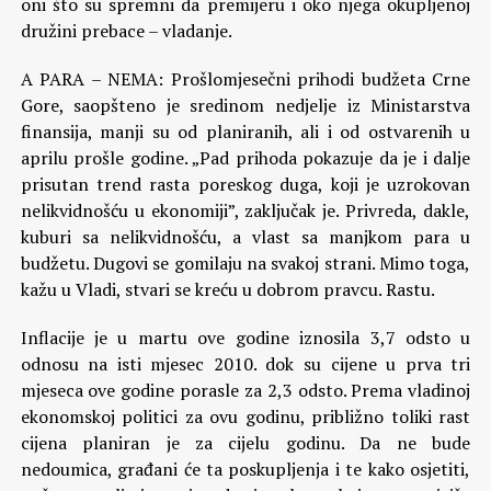
oni što su spremni da premijeru i oko njega okupljenoj
družini prebace – vladanje.
A PARA – NEMA: Prošlomjesečni prihodi budžeta Crne
Gore, saopšteno je sredinom nedjelje iz Ministarstva
finansija, manji su od planiranih, ali i od ostvarenih u
aprilu prošle godine. „Pad prihoda pokazuje da je i dalje
prisutan trend rasta poreskog duga, koji je uzrokovan
nelikvidnošću u ekonomiji”, zaključak je. Privreda, dakle,
kuburi sa nelikvidnošću, a vlast sa manjkom para u
budžetu. Dugovi se gomilaju na svakoj strani. Mimo toga,
kažu u Vladi, stvari se kreću u dobrom pravcu. Rastu.
Inflacije je u martu ove godine iznosila 3,7 odsto u
odnosu na isti mjesec 2010. dok su cijene u prva tri
mjeseca ove godine porasle za 2,3 odsto. Prema vladinoj
ekonomskoj politici za ovu godinu, približno toliki rast
cijena planiran je za cijelu godinu. Da ne bude
nedoumica, građani će ta poskupljenja i te kako osjetiti,