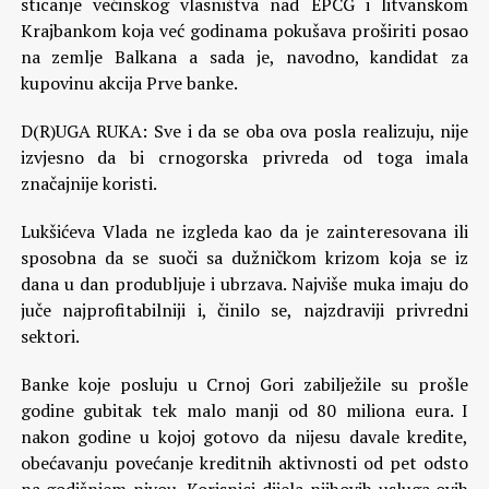
sticanje većinskog vlasništva nad EPCG i litvanskom
Krajbankom koja već godinama pokušava proširiti posao
na zemlje Balkana a sada je, navodno, kandidat za
kupovinu akcija Prve banke.
D(R)UGA RUKA: Sve i da se oba ova posla realizuju, nije
izvjesno da bi crnogorska privreda od toga imala
značajnije koristi.
Lukšićeva Vlada ne izgleda kao da je zainteresovana ili
sposobna da se suoči sa dužničkom krizom koja se iz
dana u dan produbljuje i ubrzava. Najviše muka imaju do
juče najprofitabilniji i, činilo se, najzdraviji privredni
sektori.
Banke koje posluju u Crnoj Gori zabilježile su prošle
godine gubitak tek malo manji od 80 miliona eura. I
nakon godine u kojoj gotovo da nijesu davale kredite,
obećavanju povećanje kreditnih aktivnosti od pet odsto