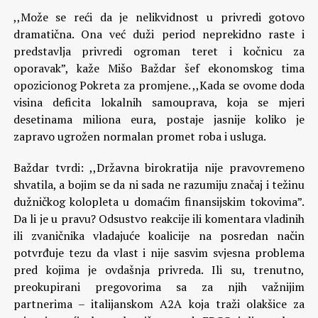
,,Može se reći da je nelikvidnost u privredi gotovo
dramatična. Ona već duži period neprekidno raste i
predstavlja privredi ogroman teret i kočnicu za
oporavak”, kaže Mišo Baždar šef ekonomskog tima
opozicionog Pokreta za promjene. ,,Kada se ovome doda
visina deficita lokalnih samouprava, koja se mjeri
desetinama miliona eura, postaje jasnije koliko je
zapravo ugrožen normalan promet roba i usluga.
Baždar tvrdi: ,,Državna birokratija nije pravovremeno
shvatila, a bojim se da ni sada ne razumiju značaj i težinu
dužničkog kolopleta u domaćim finansijskim tokovima”.
Da li je u pravu? Odsustvo reakcije ili komentara vladinih
ili zvaničnika vladajuće koalicije na posredan način
potvrđuje tezu da vlast i nije sasvim svjesna problema
pred kojima je ovdašnja privreda. Ili su, trenutno,
preokupirani pregovorima sa za njih važnijim
partnerima – italijanskom A2A koja traži olakšice za