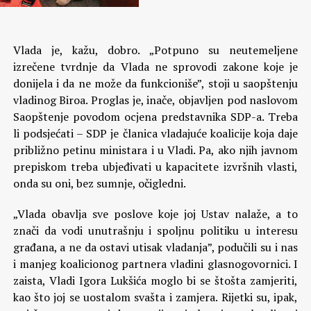
Vlada je, kažu, dobro. „Potpuno su neutemeljene
izrečene tvrdnje da Vlada ne sprovodi zakone koje je
donijela i da ne može da funkcioniše”, stoji u saopštenju
vladinog Biroa. Proglas je, inače, objavljen pod naslovom
Saopštenje povodom ocjena predstavnika SDP-a.
Treba
li podsjećati – SDP je članica vladajuće koalicije koja daje
približno petinu ministara i u Vladi. Pa, ako njih javnom
prepiskom treba ubjeđivati u kapacitete izvršnih vlasti,
onda su oni, bez sumnje, očigledni.
„Vlada obavlja sve poslove koje joj Ustav nalaže, a to
znači da vodi unutrašnju i spoljnu politiku u interesu
građana, a ne da ostavi utisak vladanja”, podučili su i nas
i manjeg koalicionog partnera vladini glasnogovornici. I
zaista, Vladi Igora Lukšića moglo bi se štošta zamjeriti,
kao što joj se uostalom svašta i zamjera. Rijetki su, ipak,