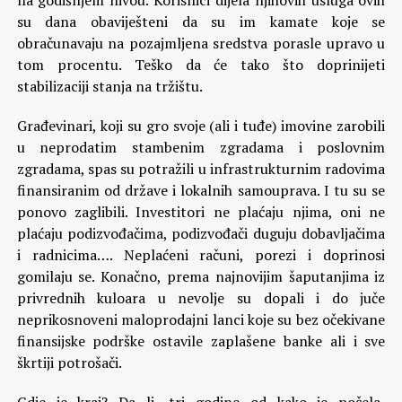
na godišnjem nivou. Korisnici dijela njihovih usluga ovih
su dana obaviješteni da su im kamate koje se
obračunavaju na pozajmljena sredstva porasle upravo u
tom procentu. Teško da će tako što doprinijeti
stabilizaciji stanja na tržištu.
Građevinari, koji su gro svoje (ali i tuđe) imovine zarobili
u neprodatim stambenim zgradama i poslovnim
zgradama, spas su potražili u infrastrukturnim radovima
finansiranim od države i lokalnih samouprava. I tu su se
ponovo zaglibili. Investitori ne plaćaju njima, oni ne
plaćaju podizvođačima, podizvođači duguju dobavljačima
i radnicima…. Neplaćeni računi, porezi i doprinosi
gomilaju se. Konačno, prema najnovijim šaputanjima iz
privrednih kuloara u nevolje su dopali i do juče
neprikosnoveni maloprodajni lanci koje su bez očekivane
finansijske podrške ostavile zaplašene banke ali i sve
škrtiji potrošači.