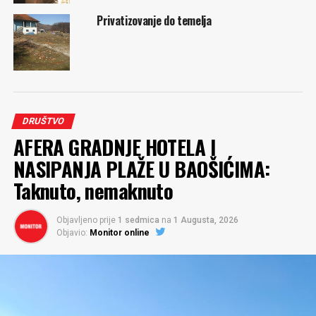
Privatizovanje do temelja
DRUŠTVO
AFERA GRADNJE HOTELA I
NASIPANJA PLAŽE U BAOŠIĆIMA:
Taknuto, nemaknuto
Objavljeno prije
1 sedmica
na
1 Augusta, 2026
Objavio:
Monitor online