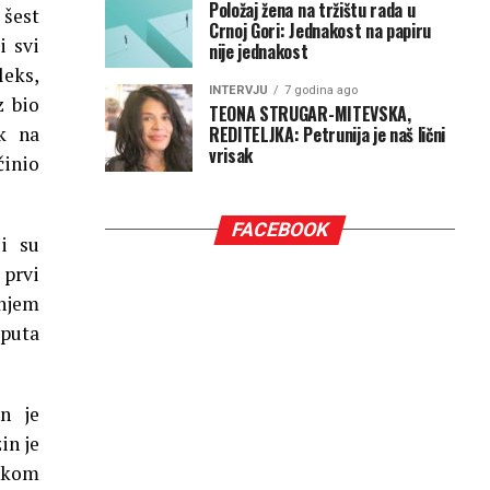
Položaj žena na tržištu rada u
 šest
Crnoj Gori: Jednakost na papiru
i svi
nije jednakost
eks,
INTERVJU
7 godina ago
z bio
TEONA STRUGAR-MITEVSKA,
REDITELJKA: Petrunija je naš lični
ak na
vrisak
činio
FACEBOOK
i su
 prvi
enjem
 puta
n je
in je
onkom