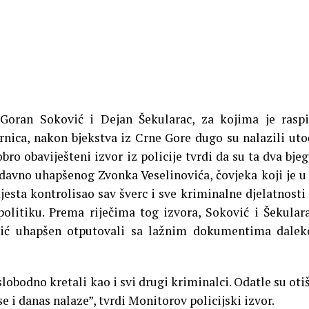
Goran Soković i Dejan Šekularac, za kojima je rasp
nica, nakon bjekstva iz Crne Gore dugo su nalazili uto
ro obaviješteni izvor iz policije tvrdi da su ta dva bje
davno uhapšenog Zvonka Veselinovića, čovjeka koji je u
esta kontrolisao sav šverc i sve kriminalne djelatnosti 
politiku.
Prema riječima tog izvora, Soković i Šekular
vić uhapšen otputovali sa lažnim dokumentima dalek
lobodno kretali kao i svi drugi kriminalci. Odatle su otiš
se i danas nalaze”, tvrdi Monitorov policijski izvor.