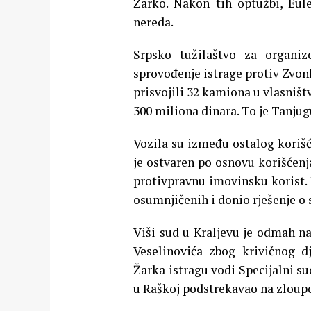
Žarko. Nakon tih optužbi, Eul
nereda.
Srpsko tužilaštvo za organi
sprovođenje istrage protiv Zvon
prisvojili 32 kamiona u vlasništ
300 miliona dinara. To je Tanjug
Vozila su između ostalog korišć
je ostvaren po osnovu korišćenja 
protivpravnu imovinsku korist. 
osumnjičenih i donio rješenje o 
Viši sud u Kraljevu je odmah n
Veselinovića zbog krivičnog dj
Žarka istragu vodi Specijalni s
u Raškoj podstrekavao na zloup