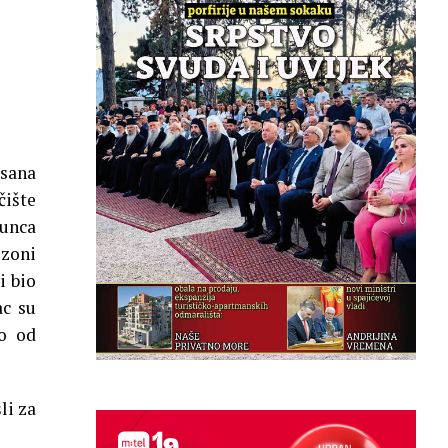
isana
čište
gunca
 zoni
i bio
ac su
o od
li za