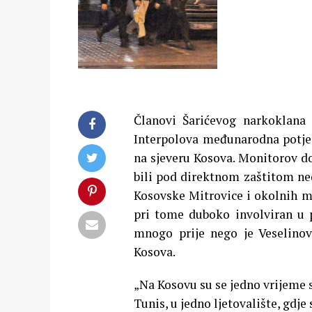
Članovi Šarićevog narkoklana 
Interpolova međunarodna potjer
na sjeveru Kosova. Monitorov dob
bili pod direktnom zaštitom ne
Kosovske Mitrovice i okolnih mj
pri tome duboko involviran u 
mnogo prije nego je Veselino
Kosova.
„Na Kosovu su se jedno vrijeme s
Tunis, u jedno ljetovalište, gdje 