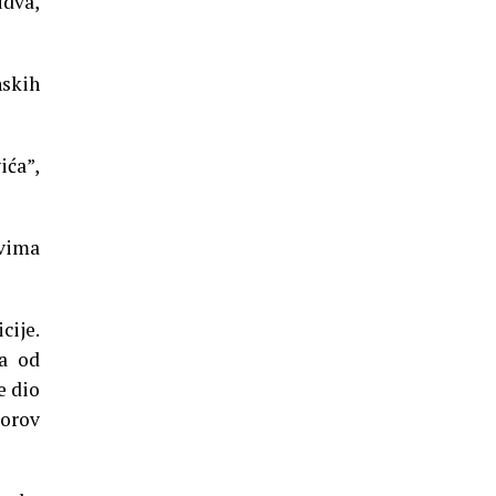
udva,
nskih
ića”,
ovima
cije.
na od
e dio
torov