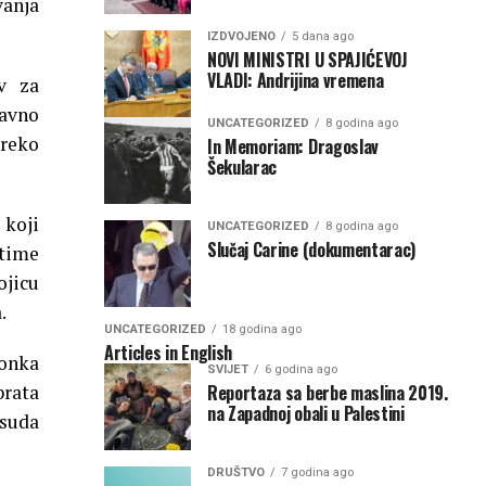
vanja
IZDVOJENO
5 dana ago
NOVI MINISTRI U SPAJIĆEVOJ
VLADI: Andrijina vremena
v za
ravno
UNCATEGORIZED
8 godina ago
preko
In Memoriam: Dragoslav
Šekularac
 koji
UNCATEGORIZED
8 godina ago
Slučaj Carine (dokumentarac)
 time
ojicu
.
UNCATEGORIZED
18 godina ago
Articles in English
vonka
SVIJET
6 godina ago
Reportaza sa berbe maslina 2019.
brata
na Zapadnoj obali u Palestini
 suda
DRUŠTVO
7 godina ago