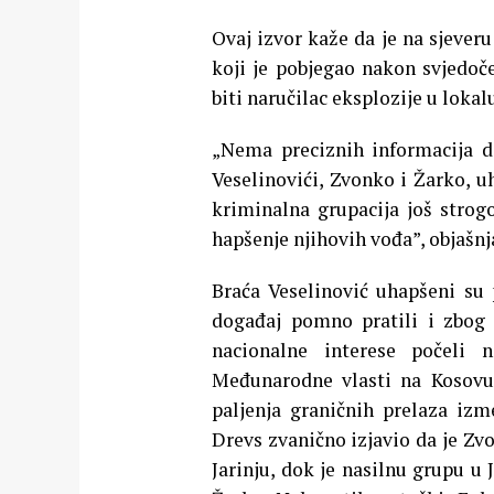
Ovaj izvor kaže da je na sjever
koji je pobjegao nakon svjedoč
biti naručilac eksplozije u loka
„Nema preciznih informacija da
Veselinovići, Zvonko i Žarko, uh
kriminalna grupacija još strog
hapšenje njihovih vođa”, objašnj
Braća Veselinović uhapšeni su 
događaj pomno pratili i zbog 
nacionalne interese počeli 
Međunarodne vlasti na Kosovu 
paljenja graničnih prelaza iz
Drevs zvanično izjavio da je Zv
Jarinju, dok je nasilnu grupu u