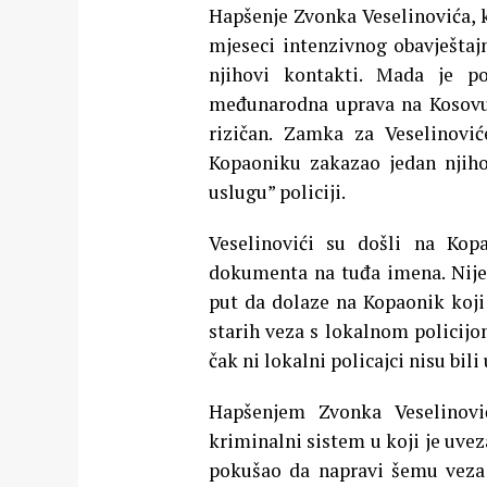
Hapšenje Zvonka Veselinovića, k
mjeseci intenzivnog obavještajn
njihovi kontakti. Mada je po
međunarodna uprava na Kosovu j
rizičan. Zamka za Veselinovi
Kopaoniku zakazao jedan njiho
uslugu” policiji.
Veselinovići su došli na Kop
dokumenta na tuđa imena. Nijesu
put da dolaze na Kopaonik koji 
starih veza s lokalnom policijo
čak ni lokalni policajci nisu bil
Hapšenjem Zvonka Veselinovi
kriminalni sistem u koji je uvez
pokušao da napravi šemu veza 