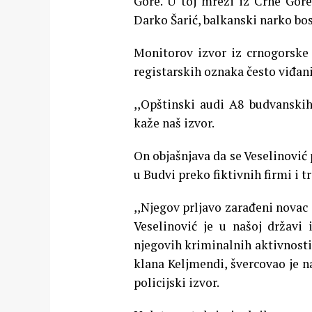
Gore. U toj mreži iz Crne Gore
Darko Šarić, balkanski narko bos
Monitorov izvor iz crnogorske 
registarskih oznaka često viđani
,,Opštinski audi A8 budvanskih
kaže naš izvor.
On objašnjava da se Veselinović
u Budvi preko fiktivnih firmi i tr
,,Njegov prljavo zarađeni novac 
Veselinović je u našoj državi
njegovih kriminalnih aktivnosti
klana Keljmendi, švercovao je na
policijski izvor.