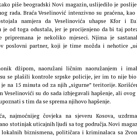
ako piše beogradski Novi magazin, uslijedilo je poslije
og rada. Braća Veselinović intenzivno su praćena, kao 
stojala namjera da Veselinovića uhapse Kfor i Eul
e od toga odustala, jer je procijenjeno da bi taj pote
će pripremana je nekoliko mjeseci. Njima je sastan
v poslovni partner, koji je time možda i nehotice „u
aonik džipom, naoružani ličnim naoružanjem i imal
 se plašili kontrole srpske policije, jer im to nije bio
je na 15 minuta od za njih „sigurne” teritorije. Korišć
m Veselinovići su do sada izbjegavali hapšenje, ali ovog
i upoznati s tim da se sprema njihovo hapšenje.
ća, najmoćnijeg čovjeka na sjeveru Kosova, uzdrma
ano stotinjak uticajnih ljudi sa tog područja. Novi magaz
lokalnih biznismena, političara i kriminalaca sa Zv