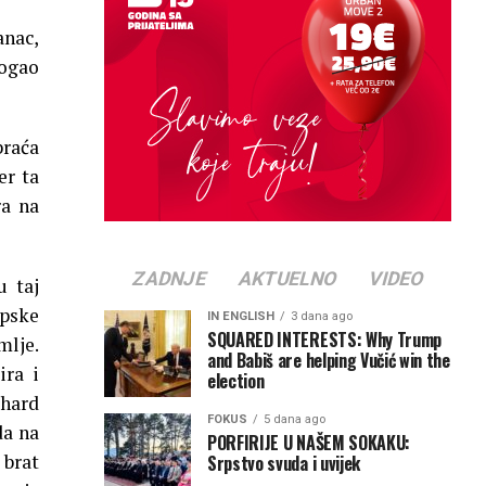
anac,
mogao
braća
er ta
ra na
ZADNJE
AKTUELNO
VIDEO
u taj
rpske
IN ENGLISH
3 dana ago
SQUARED INTERESTS: Why Trump
lje.
and Babiš are helping Vučić win the
ira i
election
rhard
FOKUS
5 dana ago
da na
PORFIRIJE U NAŠEM SOKAKU:
 brat
Srpstvo svuda i uvijek