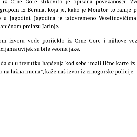
 iz Crne Gore slikovito je opisana povezanošću Zv
grupom iz Berana, koja je, kako je Monitor to ranije p
 u Jagodini. Jagodina je istovremeno Veselinovićima
raničnom prelazu Jarinje.
om izvoru vode porijeklo iz Crne Gore i njihove ve
ijama uvijek su bile veoma jake.
 da su u trenutku hapšenja kod sebe imali lične karte iz
 na lažna imena”, kaže naš izvor iz crnogorske policije.