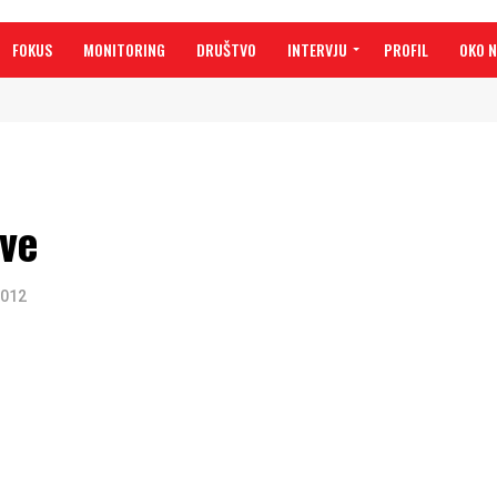
FOKUS
MONITORING
DRUŠTVO
INTERVJU
PROFIL
OKO 
dve
2012