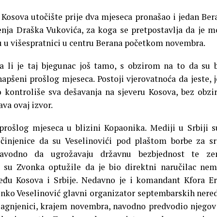
u Kosova utočište prije dva mjeseca pronašao i jedan Ber
enja Draška Vukovića, za koga se pretpostavlja da je 
lu u višespratnici u centru Berana početkom novembra.
 li je taj bjegunac još tamo, s obzirom na to da su 
apšeni prošlog mjeseca. Postoji vjerovatnoća da jeste, j
o kontroliše sva dešavanja na sjeveru Kosova, bez obzi
ava ovaj izvor.
prošlog mjeseca u blizini Kopaonika. Mediji u Srbiji s
činjenice da su Veselinovići pod plaštom borbe za s
navodno da ugrožavaju državnu bezbjednost te zem
su Zvonka optužile da je bio direktni naručilac nem
među Kosova i Srbije. Nedavno je i komandant Kfora E
onko Veselinović glavni organizator septembarskih nere
 Jagnjenici, krajem novembra, navodno predvodio njegov