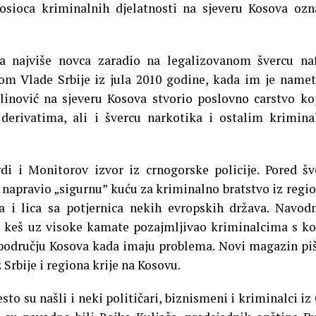
osioca kriminalnih djelatnosti na sjeveru Kosova ozn
na najviše novca zaradio na legalizovanom švercu na
bom Vlade Srbije iz jula 2010 godine, kada im je name
linović na sjeveru Kosova stvorio poslovno carstvo ko
 derivatima, ali i švercu narkotika i ostalim krimin
di i Monitorov izvor iz crnogorske policije. Pored šv
 napravio „sigurnu” kuću za kriminalno bratstvo iz regio
a i lica sa potjernica nekih evropskih država. Navod
je keš uz visoke kamate pozajmljivao kriminalcima s k
na području Kosova kada imaju problema. Novi magazin pi
 Srbije i regiona krije na Kosovu.
to su našli i neki političari, biznismeni i kriminalci iz