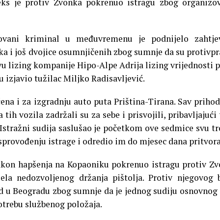
eks je protiv Zvonka pokrenuo istragu zbog organizo
zovani kriminal u međuvremenu je podnijelo zahtje
ka i još dvojice osumnjičenih zbog sumnje da su protivp
vu lizing kompanije Hipo-Alpe Adrija lizing vrijednosti 
u izjavio tužilac Miljko Radisavljević.
ena i za izgradnju auto puta Priština-Tirana. Sav prihod
tih vozila zadržali su za sebe i prisvojili, pribavljajući
Istražni sudija saslušao je početkom ove sedmice svu tr
sprovođenju istrage i odredio im do mjesec dana pritvora
akon hapšenja na Kopaoniku pokrenuo istragu protiv Z
ela nedozvoljenog držanja pištolja. Protiv njegovog 
ud u Beogradu zbog sumnje da je jednog sudiju osnovnog
otrebu službenog položaja.