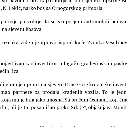
 su navodno bili Rajko Kuljača, predsjednik opštine B
, N. Lekić, narko bos sa Crnogorskog primorja.
policije potvrđuje da su skupocjeni automobili budva
 na sjeveru Kosova.
 oznaka viđen je upravo ispred kuće Zvonka Veselinov
 pojavljivao kao investitor i ulagač u građevinskim posl
ećih lica.
dijelom je opran i na sjeveru Crne Gore kroz neke investi
 imao partnere za prodaju kradenih vozila. To je jed
 koja mu je bila jako unosna. Sa braćom Osmani, koji čin
ftu, ali je taj posao išao preko Srbije”, objašnjava Moni