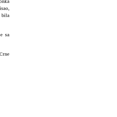
onka
isao,
 bila
ze sa
 Crne