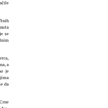
ačile
ftnih
tnuta
je se
alnim
erca,
na, a
no je
ojima
še da
 Crne