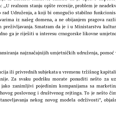
: ,,U realnom stanju opšte recesije, problem je neadek
o rad Udruženja, a koji bi omogućio stabilno funkcionis
varima iz našeg domena, a ne obijanjem pragova razli
m preživljavanja. Smatram da je i u Ministarstvu kultur
no ga je riješiti u interesu crnogorske likovne umjetno
nansiranja najznačajnijih umjetničkih udruženja, pomoć 
ucija ili privrednih subjekata u vremenu tržišnog kapita
nije. Za svaku podršku morate ponuditi nešto za uz
i jako zanimljivi pojedinim kompanijama sa marketi
jihovog poslovnog i društvenog rejtinga. To je nešto či
anovljavanja nekog novog modela održivosti”, objaš