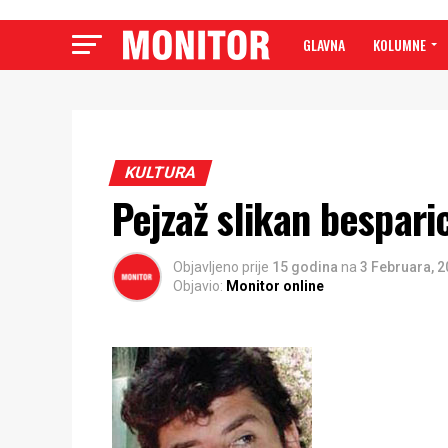
GLAVNA
KOLUMNE
KULTURA
Pejzaž slikan bespar
Objavljeno prije
15 godina
na
3 Februara, 
Objavio:
Monitor online