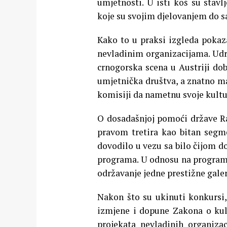
umjetnosti. U isti koš su stav
koje su svojim djelovanjem do s
Kako to u praksi izgleda pokaza
nevladinim organizacijama. Udr
crnogorska scena u Austriji dobi
umjetnička društva, a znatno ma
komisiji da nametnu svoje kultu
O dosadašnjoj pomoći države Ra
pravom tretira kao bitan segme
dovodilo u vezu sa bilo čijom do
programa. U odnosu na programe 
održavanje jedne prestižne gal
Nakon što su ukinuti konkursi,
izmjene i dopune Zakona o kult
projekata nevladinih organizac