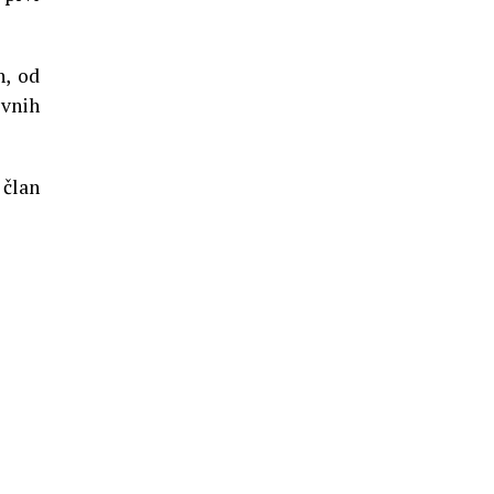
h, od
ovnih
član