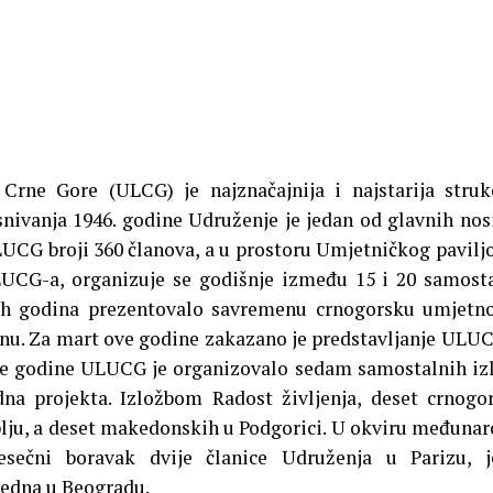
Crne Gore (ULCG) je najznačajnija i najstarija stru
snivanja 1946. godine Udruženje je jedan od glavnih nos
LUCG broji 360 članova, a u prostoru Umjetničkog pavilj
ULUCG-a, organizuje se godišnje između 15 i 20 samost
jih godina prezentovalo savremenu crnogorsku umjetn
ionu. Za mart ove godine zakazano je predstavljanje ULU
šle godine ULUCG je organizovalo sedam samostalnih iz
na projekta. Izložbom Radost življenja, deset crnogo
plju, a deset makedonskih u Podgorici. U okviru međuna
esečni boravak dvije članice Udruženja u Parizu, j
jedna u Beogradu.