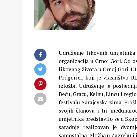
Udruženje likovnih umjetnika 
organizacija u Crnoj Gori. Od o
likovnog života u Crnoj Gori. U
Podgorici, koji je vlasništvo 
izložbi.
Udruženje je posljedn
Beču, Gracu, Kelnu, Lincu i reg
festivalu Sarajevska zima. Pro
svojih članova i tri međunarod
umjetnika predstavilo se u Sko
saradnje realizovan je dvomj
samostalna izložba u Zagrebu i 