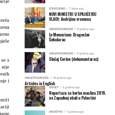
acije
IZDVOJENO
7 dana ago
NOVI MINISTRI U SPAJIĆEVOJ
VLADI: Andrijina vremena
sreću
emena
UNCATEGORIZED
8 godina ago
turno
In Memoriam: Dragoslav
Šekularac
pjele
UNCATEGORIZED
8 godina ago
Slučaj Carine (dokumentarac)
 se s
 nije
đenih
UNCATEGORIZED
18 godina ago
nje i
Articles in English
SVIJET
6 godina ago
Reportaza sa berbe maslina 2019.
na Zapadnoj obali u Palestini
emiti
aciji
DRUŠTVO
7 godina ago
janje