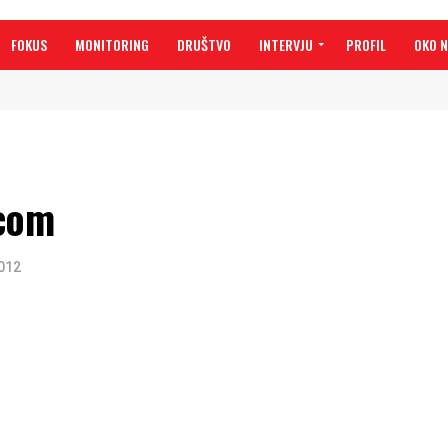
FOKUS
MONITORING
DRUŠTVO
INTERVJU
PROFIL
OKO 
icom
2012