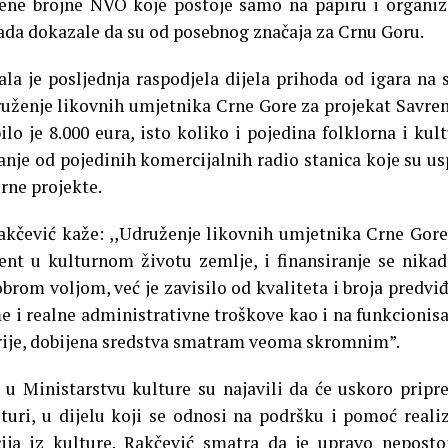
ljene brojne NVO koje postoje samo na papiru i organiz
ada dokazale da su od posebnog značaja za Crnu Goru.
la je posljednja raspodjela dijela prihoda od igara na 
uženje likovnih umjetnika Crne Gore za projekat Savr
lo je 8.000 eura, isto koliko i pojedina folklorna i kul
nje od pojedinih komercijalnih radio stanica koje su us
rne projekte.
kčević kaže: ,,Udruženje likovnih umjetnika Crne Gore
nt u kulturnom životu zemlje, i finansiranje se nikad
brom voljom, već je zavisilo od kvaliteta i broja predvi
i realne administrativne troškove kao i na funkcionisa
erije, dobijena sredstva smatram veoma skromnim”.
 u Ministarstvu kulture su najavili da će uskoro pripr
uri, u dijelu koji se odnosi na podršku i pomoć realiz
ija iz kulture. Rakčević smatra da je upravo neposto