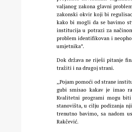
valjanog zakona glavni problem
zakonski okvir koji bi regulisa
kako bi mogli da se bavimo st
institucija u potrazi za načino
problem identifikovan i neophod
umjetnika”.
Dok država ne riješi pitanje fi
tražiti i na drugoj strani.
,,Pojam pomoći od strane instit
gubi smisao kakav je imao ra
Kvalitetni programi mogu bit
stanovišta, u cilju podizanja n
trenutno bavimo, sa nadom ust
Rakčević.