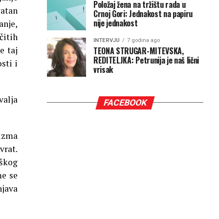
Položaj žena na tržištu rada u
vatan
Crnoj Gori: Jednakost na papiru
nije jednakost
anje,
čitih
INTERVJU
7 godina ago
e taj
TEONA STRUGAR-MITEVSKA,
REDITELJKA: Petrunija je naš lični
sti i
vrisak
valja
FACEBOOK
lizma
vrat.
nškog
me se
njava