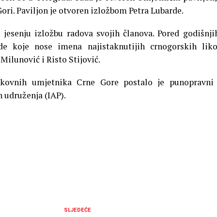
Gori. Paviljon je otvoren izložbom Petra Lubarde.
esenju izložbu radova svojih članova. Pored godišnji
de koje nose imena najistaknutijih crnogorskih lik
Milunović i Risto Stijović.
ikovnih umjetnika Crne Gore postalo je punopravni 
h udruženja (IAP).
SLJEDEĆE