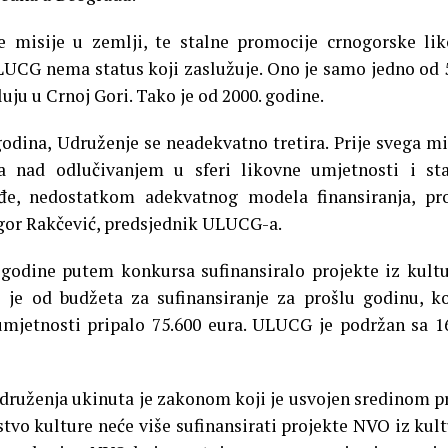
e misije u zemlji, te stalne promocije crnogorske li
ULUCG nema status koji zaslužuje. Ono je samo jedno od 
uju u Crnoj Gori. Tako je od 2000. godine.
godina, Udruženje se neadekvatno tretira. Prije svega m
ja nad odlučivanjem u sferi likovne umjetnosti i st
đe, nedostatkom adekvatnog modela finansiranja, pr
Igor Rakčević, predsjednik ULUCG-a.
 godine putem konkursa sufinansiralo projekte iz kult
 je od budžeta za sufinansiranje za prošlu godinu, ko
 umjetnosti pripalo 75.600 eura. ULUCG je podržan sa 1
 udruženja ukinuta je zakonom koji je usvojen sredinom p
tvo kulture neće više sufinansirati projekte NVO iz kult