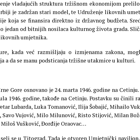
jenje vladajućih struktura tržišnom ekonomijom prelilo
Srbiji je zadržan stari model, te Udruženje likovnih ume
je koja se finansira direktno iz državnog budžeta. Sre
o jedan od bitnijih nosilaca kulturnog života grada. Slič
likovnih umjetnika.
ure, kada već razmišljaju o izmjenama zakona, mogl
ja a da se manu podsticanja tržišne utakmice u kulturi.
ne Gore osnovano je 24. marta 1946. godine na Cetinju.
la 1946. godine, takođe na Cetinju. Postavku su činili r
etar Lubarda, Luka Tomanović, Ilija Šobajić, Mihailo Vuk
 Savo Vujović, Milo Milunović, Risto Stijović, Milan Bož
, Miloš Vušković, Đorđije Oraovac…
seli se u Titograd. Tada je otvoren Umjetnički paviljon,