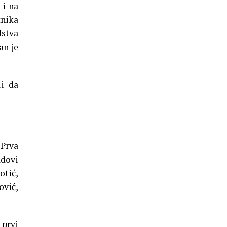
 i na
tnika
dstva
an je
i da
 Prva
adovi
otić,
ović,
 prvi