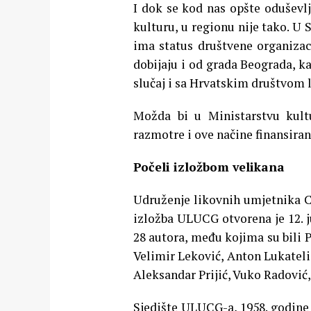
I dok se kod nas opšte oduševl
kulturu, u regionu nije tako. U 
ima status društvene organizaci
dobijaju i od grada Beograda, ka
slučaj i sa Hrvatskim društvom 
Možda bi u Ministarstvu kult
razmotre i ove načine finansiran
Počeli izložbom velikana
Udruženje likovnih umjetnika Cr
izložba ULUCG otvorena je 12. ju
28 autora, među kojima su bili P
Velimir Leković, Anton Lukateli,
Aleksandar Prijić, Vuko Radović
Sjedište ULUCG-a, 1958. godine 