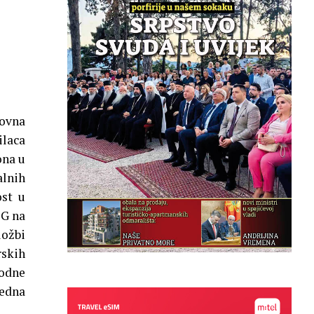
kovna
ilaca
ona u
alnih
ost u
CG na
ložbi
rskih
rodne
edna