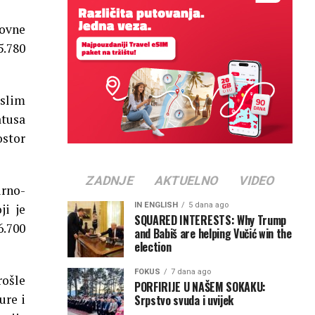
kovne
5.780
islim
atusa
ostor
ZADNJE
AKTUELNO
VIDEO
urno-
IN ENGLISH
5 dana ago
ji je
SQUARED INTERESTS: Why Trump
6.700
and Babiš are helping Vučić win the
election
FOKUS
7 dana ago
rošle
PORFIRIJE U NAŠEM SOKAKU:
ure i
Srpstvo svuda i uvijek