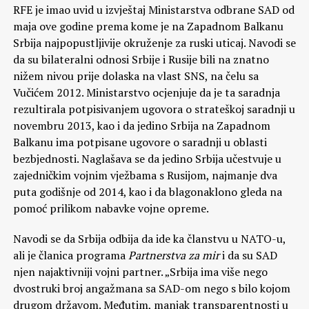
RFE je imao uvid u izvještaj Ministarstva odbrane SAD od
maja ove godine prema kome je na Zapadnom Balkanu
Srbija najpopustljivije okruženje za ruski uticaj. Navodi se
da su bilateralni odnosi Srbije i Rusije bili na znatno
nižem nivou prije dolaska na vlast SNS, na čelu sa
Vučićem 2012. Ministarstvo ocjenjuje da je ta saradnja
rezultirala potpisivanjem ugovora o strateškoj saradnji u
novembru 2013, kao i da jedino Srbija na Zapadnom
Balkanu ima potpisane ugovore o saradnji u oblasti
bezbjednosti. Naglašava se da jedino Srbija učestvuje u
zajedničkim vojnim vježbama s Rusijom, najmanje dva
puta godišnje od 2014, kao i da blagonaklono gleda na
pomoć prilikom nabavke vojne opreme.
Navodi se da Srbija odbija da ide ka članstvu u NATO-u,
ali je članica programa
Partnerstva za mir
i da su SAD
njen najaktivniji vojni partner. „Srbija ima više nego
dvostruki broj angažmana sa SAD-om nego s bilo kojom
drugom državom. Međutim, manjak transparentnosti u