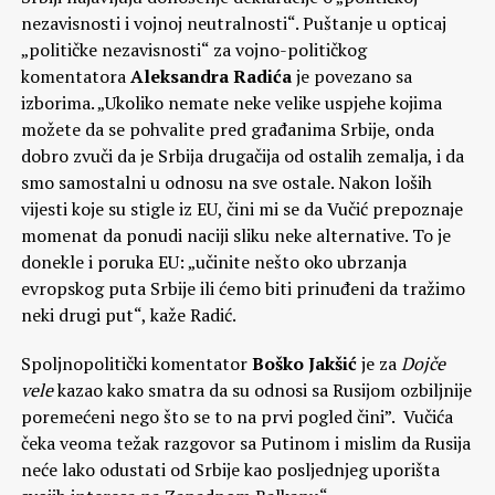
nezavisnosti i vojnoj neutralnosti“. Puštanje u opticaj
„političke nezavisnosti“ za vojno-političkog
komentatora
Aleksandra Radića
je povezano sa
izborima. „Ukoliko nemate neke velike uspjehe kojima
možete da se pohvalite pred građanima Srbije, onda
dobro zvuči da je Srbija drugačija od ostalih zemalja, i da
smo samostalni u odnosu na sve ostale. Nakon loših
vijesti koje su stigle iz EU, čini mi se da Vučić prepoznaje
momenat da ponudi naciji sliku neke alternative. To je
donekle i poruka EU: „učinite nešto oko ubrzanja
evropskog puta Srbije ili ćemo biti prinuđeni da tražimo
neki drugi put“, kaže Radić.
Spoljnopolitički komentator
Boško Jakšić
je za
Dojče
vele
kazao kako smatra da su odnosi sa Rusijom ozbiljnije
poremećeni nego što se to na prvi pogled čini”. Vučića
čeka veoma težak razgovor sa Putinom i mislim da Rusija
neće lako odustati od Srbije kao posljednjeg uporišta