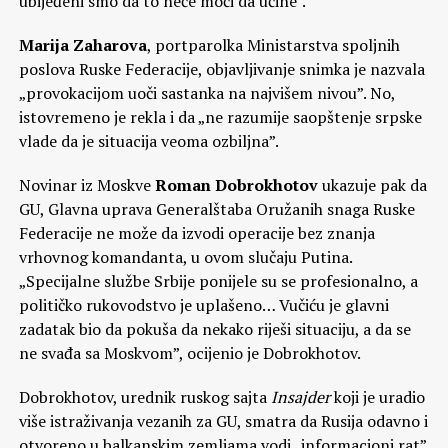
ubijeđeni smo da to neće moći da učine”.
Marija Zaharova
, portparolka Ministarstva spoljnih
poslova Ruske Federacije, objavljivanje snimka je nazvala
„provokacijom uoči sastanka na najvišem nivou”. No,
istovremeno je rekla i da „ne razumije saopštenje srpske
vlade da je situacija veoma ozbiljna”.
Novinar iz Moskve
Roman Dobrokhotov
ukazuje pak da
GU, Glavna uprava Generalštaba Oružanih snaga Ruske
Federacije ne može da izvodi operacije bez znanja
vrhovnog komandanta, u ovom slučaju Putina.
„Specijalne službe Srbije ponijele su se profesionalno, a
političko rukovodstvo je uplašeno… Vučiću je glavni
zadatak bio da pokuša da nekako riješi situaciju, a da se
ne svađa sa Moskvom”, ocijenio je Dobrokhotov.
Dobrokhotov, urednik ruskog sajta
Insajder
koji je uradio
više istraživanja vezanih za GU, smatra da Rusija odavno i
otvoreno u balkanskim zemljama vodi „informacioni rat”.