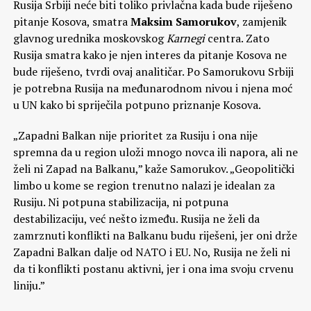
Rusija Srbiji neće biti toliko privlačna kada bude riješeno
pitanje Kosova, smatra
Maksim Samorukov
, zamjenik
glavnog urednika moskovskog
Karnegi
centra. Zato
Rusija smatra kako je njen interes da pitanje Kosova ne
bude riješeno, tvrdi ovaj analitičar. Po Samorukovu Srbiji
je potrebna Rusija na međunarodnom nivou i njena moć
u UN kako bi spriječila potpuno priznanje Kosova.
„Zapadni Balkan nije prioritet za Rusiju i ona nije
spremna da u region uloži mnogo novca ili napora, ali ne
želi ni Zapad na Balkanu,” kaže Samorukov. „Geopolitički
limbo u kome se region trenutno nalazi je idealan za
Rusiju. Ni potpuna stabilizacija, ni potpuna
destabilizaciju, već nešto između. Rusija ne želi da
zamrznuti konflikti na Balkanu budu riješeni, jer oni drže
Zapadni Balkan dalje od NATO i EU. No, Rusija ne želi ni
da ti konflikti postanu aktivni, jer i ona ima svoju crvenu
liniju.”