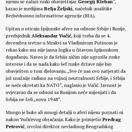
njemu se nalazi ruski obavještajac
Georgij Kleban
“,
kazao je medijima
Relja Željski
, načelnik analitike
Bezbednosno informativne agencije (BIA).
Upitan o uticaju špijunske afere na odnose Srbije i Rusije,
predsjednik
Aleksandar Vučić
, koji treba da se 4.
decembra sretne u Moskvi sa Vladimirom Putinom je
rekao kako mu nije jasna logika u čitavom špijunskom
događanju. Naveo je da Srbija ničim nije ugrozila ruske
interese i da se nada kako šef ruske države nije bio
obavješten o tom djelovanju. „Sve će nas ovo natjerati da
još snažnije radimo na vojnoj neutralnosti Srbije, i Srbija
se neće okretati ka NATO“, naglasio je Vučić. Javnost je
uvjeravao da se odnosi sa Rusijom neće mijenjati i da
Srbija ne želi „novu 1948”.
Mnogo je buke ali mnogi detalji o aferi nijesu poznati ni
nakon Vučićevog obraćanja. Kako je primjetio
Predrag
Petrović
, izvršni direktor nevladinog Beogradskog