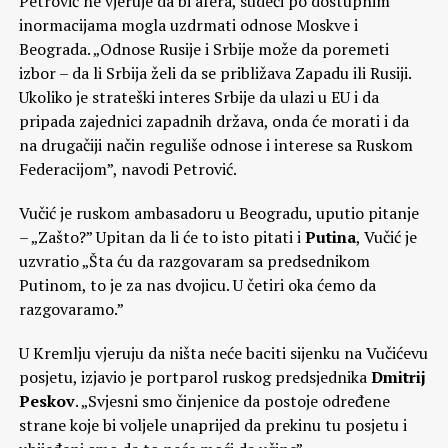
Petrović ne vjeruje da bi afera, sudeći po dostupnim
inormacijama mogla uzdrmati odnose Moskve i
Beograda. „Odnose Rusije i Srbije može da poremeti
izbor – da li Srbija želi da se približava Zapadu ili Rusiji.
Ukoliko je strateški interes Srbije da ulazi u EU i da
pripada zajednici zapadnih država, onda će morati i da
na drugačiji način reguliše odnose i interese sa Ruskom
Federacijom”, navodi Petrović.
Vučić je ruskom ambasadoru u Beogradu, uputio pitanje
– „Zašto?” Upitan da li će to isto pitati i
Putina
, Vučić je
uzvratio „Šta ću da razgovaram sa predsednikom
Putinom, to je za nas dvojicu. U četiri oka ćemo da
razgovaramo.”
U Kremlju vjeruju da ništa neće baciti sijenku na Vučićevu
posjetu, izjavio je portparol ruskog predsjednika
Dmitrij
Peskov
. „Svjesni smo činjenice da postoje određene
strane koje bi voljele unaprijed da prekinu tu posjetu i