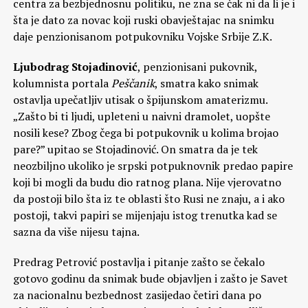
centra za bezbjednosnu politiku, ne zna se čak ni da li je i
šta je dato za novac koji ruski obavještajac na snimku
daje penzionisanom potpukovniku Vojske Srbije Z.K.
Ljubodrag Stojadinović
, penzionisani pukovnik,
kolumnista portala
Peščanik
, smatra kako snimak
ostavlja upečatljiv utisak o špijunskom amaterizmu.
„Zašto bi ti ljudi, upleteni u naivni dramolet, uopšte
nosili kese? Zbog čega bi potpukovnik u kolima brojao
pare?” upitao se Stojadinović. On smatra da je tek
neozbiljno ukoliko je srpski potpuknovnik predao papire
koji bi mogli da budu dio ratnog plana. Nije vjerovatno
da postoji bilo šta iz te oblasti što Rusi ne znaju, a i ako
postoji, takvi papiri se mijenjaju istog trenutka kad se
sazna da više nijesu tajna.
Predrag Petrović postavlja i pitanje zašto se čekalo
gotovo godinu da snimak bude objavljen i zašto je Savet
za nacionalnu bezbednost zasijedao četiri dana po