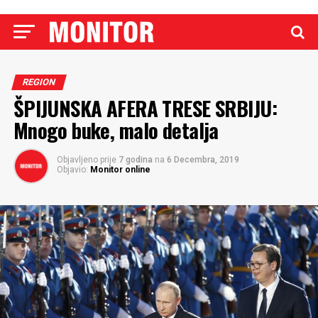
REGION
ŠPIJUNSKA AFERA TRESE SRBIJU:
Mnogo buke, malo detalja
Objavljeno prije
7 godina
na
6 Decembra, 2019
Objavio:
Monitor online