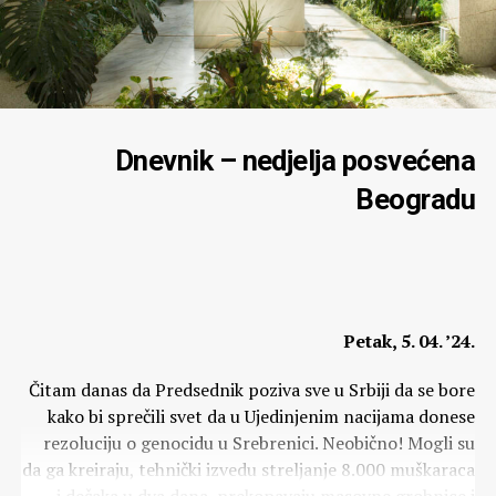
Dnevnik – nedjelja posvećena
Beogradu
Petak, 5. 04. ’24.
Čitam danas da Predsednik poziva sve u Srbiji da se bore
kako bi sprečili svet da u Ujedinjenim nacijama donese
rezoluciju o genocidu u Srebrenici. Neobično! Mogli su
da ga kreiraju, tehnički izvedu streljanje 8.000 muškaraca
i dečaka u dva dana, prekopavaju masovne grobnice i