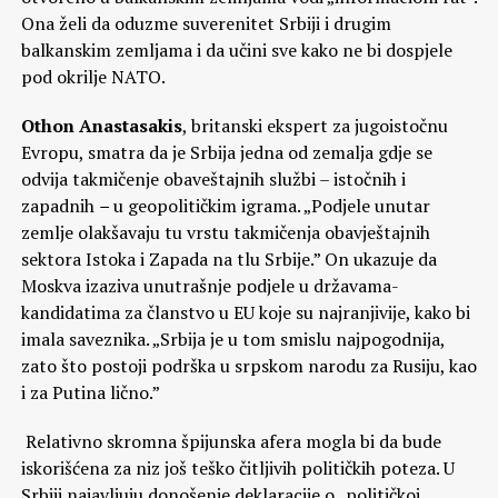
Ona želi da oduzme suverenitet Srbiji i drugim
balkanskim zemljama i da učini sve kako ne bi dospjele
pod okrilje NATO.
Othon Anastasakis
, britanski ekspert za jugoistočnu
Evropu, smatra da je Srbija jedna od zemalja gdje se
odvija takmičenje obaveštajnih službi – istočnih i
zapadnih
–
u geopolitičkim igrama. „Podjele unutar
zemlje olakšavaju tu vrstu takmičenja obavještajnih
sektora Istoka i Zapada na tlu Srbije.” On ukazuje da
Moskva izaziva unutrašnje podjele u državama-
kandidatima za članstvo u EU koje su najranjivije, kako bi
imala saveznika. „Srbija je u tom smislu najpogodnija,
zato što postoji podrška u srpskom narodu za Rusiju, kao
i za Putina lično.”
Relativno skromna špijunska afera mogla bi da bude
iskorišćena za niz još teško čitljivih političkih poteza. U
Srbiji najavljuju donošenje deklaracije o „političkoj