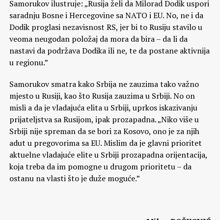
Samorukov ilustruje: „Rusija želi da Milorad Dodik uspori
saradnju Bosne i Hercegovine sa NATO i EU. No, ne i da
Dodik proglasi nezavisnost RS, jer bi to Rusiju stavilo u
veoma neugodan položaj da mora da bira – da li da
nastavi da podržava Dodika ili ne, te da postane aktivnija
u regionu.”
Samorukov smatra kako Srbija ne zauzima tako važno
mjesto u Rusiji, kao što Rusija zauzima u Srbiji. No on
misli a da je vladajuća elita u Srbiji, uprkos iskazivanju
prijateljstva sa Rusijom, ipak prozapadna. „Niko više u
Srbiji nije spreman da se bori za Kosovo, ono je za njih
adut u pregovorima sa EU. Mislim da je glavni prioritet
aktuelne vladajuće elite u Srbiji prozapadna orijentacija,
koja treba da im pomogne u drugom prioritetu – da
ostanu na vlasti što je duže moguće.”