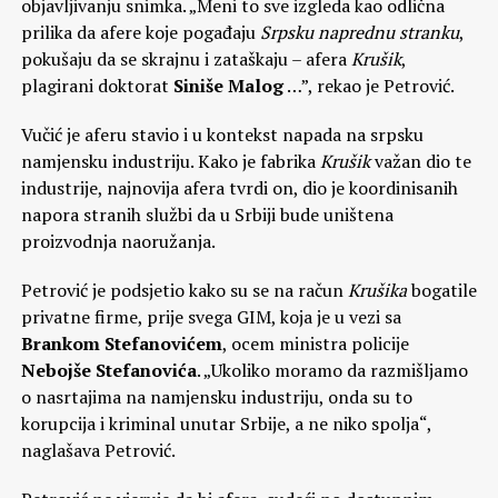
objavljivanju snimka. „Meni to sve izgleda kao odlična
prilika da afere koje pogađaju
Srpsku naprednu stranku
,
pokušaju da se skrajnu i zataškaju – afera
Krušik
,
plagirani doktorat
Siniše Malog
…”, rekao je Petrović.
Vučić je aferu stavio i u kontekst napada na srpsku
namjensku industriju. Kako je fabrika
Krušik
važan dio te
industrije, najnovija afera tvrdi on, dio je koordinisanih
napora stranih službi da u Srbiji bude uništena
proizvodnja naoružanja.
Petrović je podsjetio kako su se na račun
Krušika
bogatile
privatne firme, prije svega GIM, koja je u vezi sa
Brankom Stefanovićem
, ocem ministra policije
Nebojše Stefanovića
. „Ukoliko moramo da razmišljamo
o nasrtajima na namjensku industriju, onda su to
korupcija i kriminal unutar Srbije, a ne niko spolja“,
naglašava Petrović.