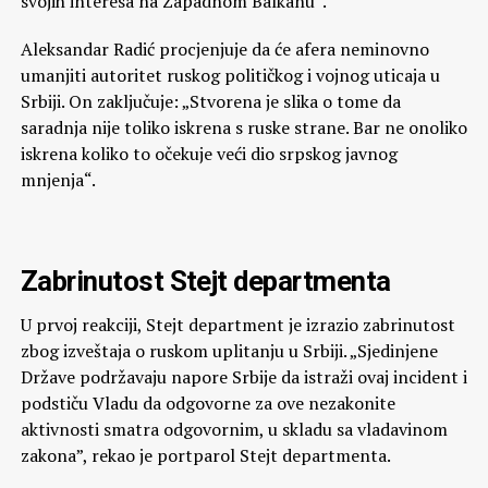
svojih interesa na Zapadnom Balkanu“.
Aleksandar Radić procjenjuje da će afera neminovno
umanjiti autoritet ruskog političkog i vojnog uticaja u
Srbiji. On zaključuje: „Stvorena je slika o tome da
saradnja nije toliko iskrena s ruske strane. Bar ne onoliko
iskrena koliko to očekuje veći dio srpskog javnog
mnjenja“.
Zabrinutost Stejt departmenta
U prvoj reakciji, Stejt department je izrazio zabrinutost
zbog izveštaja o ruskom uplitanju u Srbiji. „Sjedinjene
Države podržavaju napore Srbije da istraži ovaj incident i
podstiču Vladu da odgovorne za ove nezakonite
aktivnosti smatra odgovornim, u skladu sa vladavinom
zakona”, rekao je portparol Stejt departmenta.