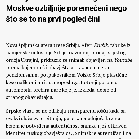
Moskve ozbiljnije poremećeni nego
što se to na prvi pogled čini
Nova špijunska afera trese Srbiju. Aferi
Krušik
, fabrike iz
namjenske industrije Srbije, navodnoj prodaji srpskog
oružja Ukrajini, pridružio se snimak objavljen na
Youtube
prema kojem ruski obavještajac razmjenjuje sa
penzionisanim potpukovnikom Vojske Srbije plastične
kese nalik onima iz samoposluga. Potonji potom u
automobilu prebira pare koje je, izgleda, dobio od
stranog obavještajca.
Srpske vlasti se ne odlikuju transparentnošću kada su
ovakvi slučajevi u pitanju, pa je iznenađujuća brzina
kojom je potvrđena autentičnost snimka i još otkriven
identitet ruskog obavještajca. „Snimak je autentičan i na