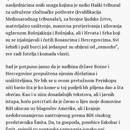
nasljednicima onih snaga kojima je sudio Haški tribunal
za udružene zločinačke pothvate (kvalifikacija
Međunarodnog tribunala!), za brojne ljudske žrtve,
materijalno uništenje, masovna protjerivanja i silovanja
uglavnom Bošnjakinja i Bošnjaka, ali i Hrvata i Srba koji
su se izjašnjavali i ćutili Bosancima i Hercegovcima. Svi
šehidi i pali borci još jedanput su ubijeni od „osmorke“,
sve radi fotelja i komada vlasti.
Sad je potpuno jasno da je sudbina države Bosne i
Hercegovine prepuštena njenim dželatima i
uništiteljima. Ne bih se u ovom pretužnom Periskopu
niti bavio šta je ko kome u toj podjeli bh plijena dao a šta
obećao. Kao i u nizu dosadašnjih tekstova, ali i javnih
istupa, hoću potcrtati da je čavao u lijes moje domovine
BiH ukucan uz blagoslov Amerike, ali i krajnje
nedobronamjerno nastrojenog prema BiH visokog
predstavnika Šmita. Da, ta gospoda, posebice Eskobar i
Šmit, ovjerili su postupke rasturanja ionako već