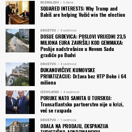
IN ENGLISH
5 dana
SQUARED INTERESTS: Why Trump and
Babiš are helping Vučić win the election
DRUŠTVO
4 sedmice
DOSIJE GRĐEVICA: POSLOVI VRIJEDNI 23,5
MILIONA EURA ZAVRŠILI KOD GEMMAXA:
Poslije nadstrešnice u Novom Sadu
gradiće po Budvi
DRUŠTVO
4 sedmice
ĐUKANOVIĆEVE KUMOVSKE
PRIVATIZACIJE: Država bez HTP Boke i 64
miliona
IZDVOJENO
4 sedmice
PORUKE NATO SAMITA U TURSKOJ:
Transatlantsko partnerstvo nije u krizi,
već se raspada
DRUŠTVO
1 sedmica
OBALA NA PRODAJU, EKSPANZIJA