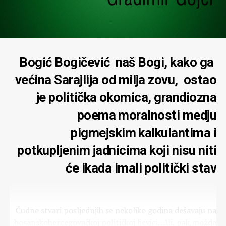
Bogić Bogičević naš Bogi, kako ga
većina Sarajlija od milja zovu, ostao
je politička okomica, grandiozna
poema moralnosti medju
pigmejskim kalkulantima i
potkupljenim jadnicima koji nisu niti
će ikada imali politički stav
Čudne stvari posljednjih se nekoliko godina dešavaju na
bosanskohercegovačkoj političkoj ljevici…Ili, pak,možda