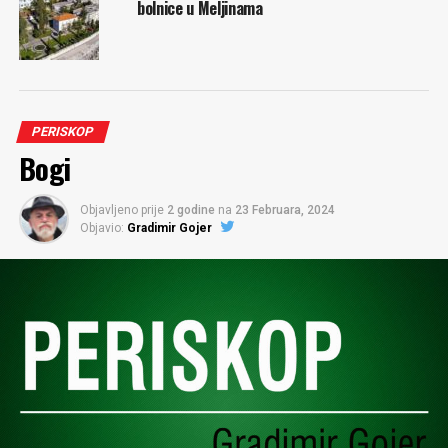
bolnice u Meljinama
PERISKOP
Bogi
Objavljeno prije
2 godine
na
23 Februara, 2024
Objavio:
Gradimir Gojer