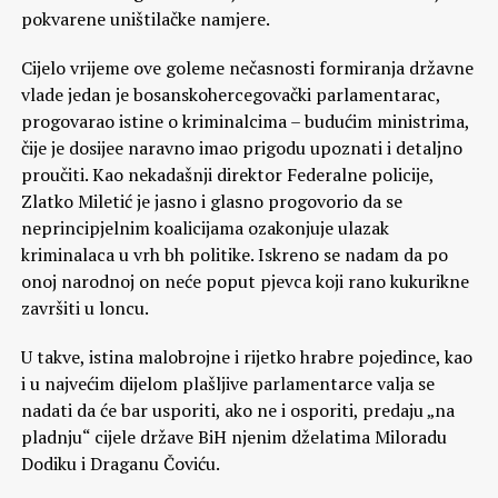
pokvarene uništilačke namjere.
Cijelo vrijeme ove goleme nečasnosti formiranja državne
vlade jedan je bosanskohercegovački parlamentarac,
progovarao istine o kriminalcima – budućim ministrima,
čije je dosijee naravno imao prigodu upoznati i detaljno
proučiti. Kao nekadašnji direktor Federalne policije,
Zlatko Miletić je jasno i glasno progovorio da se
neprincipjelnim koalicijama ozakonjuje ulazak
kriminalaca u vrh bh politike. Iskreno se nadam da po
onoj narodnoj on neće poput pjevca koji rano kukurikne
završiti u loncu.
U takve, istina malobrojne i rijetko hrabre pojedince, kao
i u najvećim dijelom plašljive parlamentarce valja se
nadati da će bar usporiti, ako ne i osporiti, predaju „na
pladnju“ cijele države BiH njenim dželatima Miloradu
Dodiku i Draganu Čoviću.