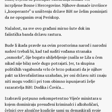
iscrpljene Bosne i Hercegovine. Njihove domaće izvršioce
i „kooperante“ u uništenju države BiH ne želim pominjati
da ne opoganim ovaj Periskop.
Nažalost, na sve ovo građani mirno šute dok im
fašistička banda državu rastura.
Bude li ikada pravde na ovim prostorima narod i narodni
sudovi trebali bi, kad tad suditi vođama stranaka
„osmorke“, čije bogato uhljebljenje (našla se Lila u čem
nikad nije bila) neće dugo potrajati. Jer, ta skupina
političkih vagabunda vrlo će brzo pokazati da je njihov
pakt sa klerofašistima uzaludan, jer oni državu niti znaju
niti mogu voditi i pri tom obimno ispunjavati želje
razaratelja BiH: Dodika i Čovića…
Izabravši potpuno nekompetentno Vijeće ministara u
kojem dominiraju presuđeni kriminalci i alkoholičari,
čelnici ove alogične koalicije sami su demaskirali svoje