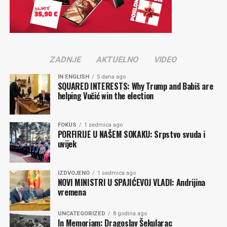
Gradimir GOJER
Komentari
ZADNJE
AKTUELNO
VIDEO
IN ENGLISH
5 dana ago
SQUARED INTERESTS: Why Trump and Babiš are
helping Vučić win the election
FOKUS
1 sedmica ago
PORFIRIJE U NAŠEM SOKAKU: Srpstvo svuda i
uvijek
IZDVOJENO
1 sedmica ago
NOVI MINISTRI U SPAJIĆEVOJ VLADI: Andrijina
vremena
UNCATEGORIZED
8 godina ago
In Memoriam: Dragoslav Šekularac