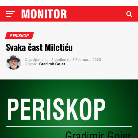
PERISKOP
Svaka čast Miletiću
Objavljeno prije
4 godine
na
3 Februara, 2023
Objavio:
Gradimir Gojer