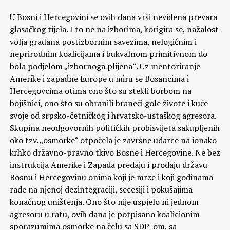
U Bosni i Hercegovini se ovih dana vrši neviđena prevara
glasačkog tijela. I to ne na izborima, korigira se, nažalost
volja građana postizbornim savezima, nelogičnim i
neprirodnim koalicijama i bukvalnom primitivnom do
bola podjelom „izbornoga plijena“. Uz mentoriranje
Amerike i zapadne Europe u miru se Bosancima i
Hercegovcima otima ono što su stekli borbom na
bojišnici, ono što su obranili braneći gole živote i kuće
svoje od srpsko-četničkog i hrvatsko-ustaškog agresora.
Skupina neodgovornih političkih probisvijeta sakupljenih
oko tzv. „osmorke“ otpočela je završne udarce na ionako
krhko državno-pravno tkivo Bosne i Hercegovine. Ne bez
instrukcija Amerike i Zapada predaju i prodaju državu
Bosnu i Hercegovinu onima koji je mrze i koji godinama
rade na njenoj dezintegraciji, secesiji i pokušajima
konačnog uništenja. Ono što nije uspjelo ni jednom
agresoru u ratu, ovih dana je potpisano koalicionim
sporazumima osmorke na čelu sa SDP-om, sa