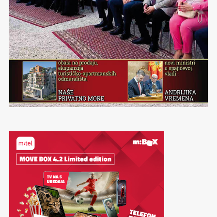
Sječam se šampiona
Jure Franka
kome su Sarajlije
ispjevali pjesmu:”Eto Jureka sladjeg od bureka…”
Nevjerojatnu atmosferu koju obujmljuju Zetra i
Skenderija,olimpijske planine i borilišta, opći porast
umjetničkog života tih dana, razdraganih lica na ulicama
Šehera…Sve to je trajalo za vrijeme Četrnaestih
olimpijskih igara kao nestvarni san. Bajka, veličanstvena
bajka,šeherska.
Sad kad obilježavamo četrdeset godina od ove
nestvarnosti koja je Sarajevo tih dana učinila centrom
svijeta, u mojim ušima odjekuju riječi predsjednika
Medjunarodnog olimpijskog komiteta sa spuštanja
zavjese na sve te bajkovite prizore:”…Hvala drago
Sarajevo!”
Neka ove riječi dragog Huana Antonia Samarana budu
epilog ovom Periskopu