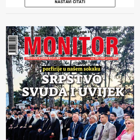
NASTAVI ČITATI
Jučer kad je
Haris Džinović,
pjevač moje mladosti, i kava
u istom dom bifeu, pozvao puk na Jahorinu da se
obilježi četrdeset godina od Sarajevske olimpijade navrla
su sječanja…Na čudesno doba, bajkovito. Ne zato što smo
bili četrdeset godina mlađi… Ne, već zbog toga što je
doba Četrnaestih zimskih olimpijskih igara bilo prije
svega vrijeme jakih ličnosti,kojih, nažalost niti u
Sarajevu, a bogme niti u drugim djelovima bivše nam
domovine sve teže i sve rjeđe nalazim..
Olimpijada je bila golemi ispit koji je polagalo Sarajevo,
koji je polagala Jugoslavija…Sa timom ozbiljnih osoba
kojih danas nema, sa istinskim državnikom
Brankom
Mikulićem,
ovaj generacijski projekat ne da je samo
uspio. Četrnaeste zimske olimpijske igre postale su
mjerilo uspješnosti u svijetu svjetskog olimpizma.
Jarko se sječam svakoga dana sarajevske olimpijade.