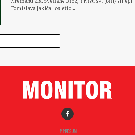
vfremenu zla, Svetlane Broz, i Nisu svi (bili) slijepi,
Tomislava Jakića, osjetio...
IMPRESUM