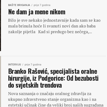
BAŠTE BRIGANJA
prije 7 godina
Ne dam ja mene nikom
Bilo je sve nekako jednostavnije kada sam se kao
mala brinula hoće li svanuti novi dan ako baba
zakolje pijetla Kad si predugo bez nečega,...
INTERVJU
prije 7 godina
Branko Rašović, specijalista oralne
hirurgije, iz Podgorice: Od bezubosti
do svjetskih trendova
Nova saznanja o značaju oralnog zdravlja za
ukupno zdravstveno stanje organizma kao i na
estetski učinak čine da veliki broj naših sugrađana