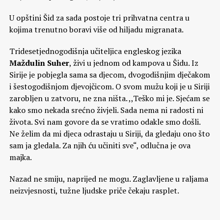
U opštini Šid za sada postoje tri prihvatna centra u
kojima trenutno boravi više od hiljadu migranata.
Tridesetjednogodišnja učiteljica engleskog jezika
Maždulin Suher
, živi u jednom od kampova u Šidu. Iz
Sirije je pobjegla sama sa djecom, dvogodišnjim dječakom
i šestogodišnjom djevojčicom. O svom mužu koji je u Siriji
zarobljen u zatvoru, ne zna ništa. ,,Teško mi je. Sjećam se
kako smo nekada srećno živjeli. Sada nema ni radosti ni
života. Svi nam govore da se vratimo odakle smo došli.
Ne želim da mi djeca odrastaju u Siriji, da gledaju ono što
sam ja gledala. Za njih ću učiniti sve“, odlučna je ova
majka.
Nazad ne smiju, naprijed ne mogu. Zaglavljene u raljama
neizvjesnosti, tužne ljudske priče čekaju rasplet.