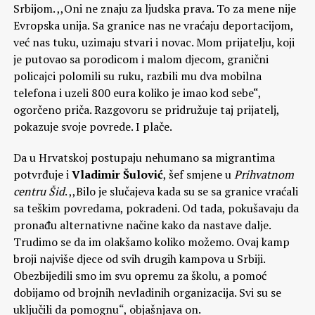
Srbijom. ,,Oni ne znaju za ljudska prava. To za mene nije
Evropska unija. Sa granice nas ne vraćaju deportacijom,
već nas tuku, uzimaju stvari i novac. Mom prijatelju, koji
je putovao sa porodicom i malom djecom, granični
policajci polomili su ruku, razbili mu dva mobilna
telefona i uzeli 800 eura koliko je imao kod sebe“,
ogorčeno priča. Razgovoru se pridružuje taj prijatelj,
pokazuje svoje povrede. I plače.
Da u Hrvatskoj postupaju nehumano sa migrantima
potvrđuje i
Vladimir Šulović
, šef smjene u
Prihvatnom
centru Šid
. ,,Bilo je slučajeva kada su se sa granice vraćali
sa teškim povredama, pokradeni. Od tada, pokušavaju da
pronađu alternativne načine kako da nastave dalje.
Trudimo se da im olakšamo koliko možemo. Ovaj kamp
broji najviše djece od svih drugih kampova u Srbiji.
Obezbijedili smo im svu opremu za školu, a pomoć
dobijamo od brojnih nevladinih organizacija. Svi su se
uključili da pomognu“, objašnjava on.