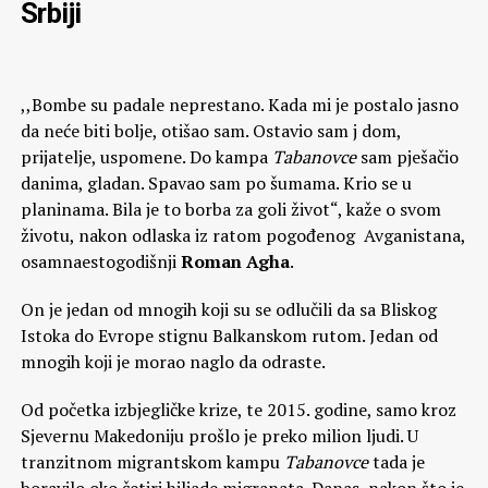
Srbiji
,,Bombe su padale neprestano. Kada mi je postalo jasno
da neće biti bolje, otišao sam. Ostavio sam j dom,
prijatelje, uspomene. Do kampa
Tabanovce
sam pješačio
danima, gladan. Spavao sam po šumama. Krio se u
planinama. Bila je to borba za goli život“, kaže o svom
životu, nakon odlaska iz ratom pogođenog Avganistana,
osamnaestogodišnji
Roman Agha
.
On je jedan od mnogih koji su se odlučili da sa Bliskog
Istoka do Evrope stignu Balkanskom rutom. Jedan od
mnogih koji je morao naglo da odraste.
Od početka izbjegličke krize, te 2015. godine, samo kroz
Sjevernu Makedoniju prošlo je preko milion ljudi. U
tranzitnom migrantskom kampu
Tabanovce
tada je
boravilo oko četiri hiljade migranata. Danas, nakon što je