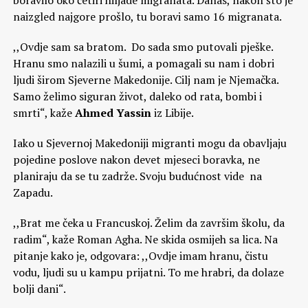
naizgled najgore prošlo, tu boravi samo 16 migranata.
,,Ovdje sam sa bratom. Do sada smo putovali pješke.
Hranu smo nalazili u šumi, a pomagali su nam i dobri
ljudi širom Sjeverne Makedonije. Cilj nam je Njemačka.
Samo želimo siguran život, daleko od rata, bombi i
smrti“, kaže
Ahmed Yassin
iz Libije.
Iako u Sjevernoj Makedoniji migranti mogu da obavljaju
pojedine poslove nakon devet mjeseci boravka, ne
planiraju da se tu zadrže. Svoju budućnost vide na
Zapadu.
,,Brat me čeka u Francuskoj. Želim da završim školu, da
radim“, kaže Roman Agha. Ne skida osmijeh sa lica. Na
pitanje kako je, odgovara: ,,Ovdje imam hranu, čistu
vodu, ljudi su u kampu prijatni. To me hrabri, da dolaze
bolji dani“.