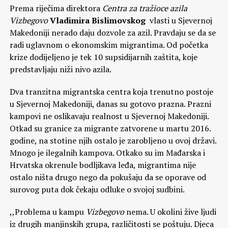
Prema riječima direktora
Centra za tražioce azila
Vizbegovo
Vladimira Bislimovskog
vlasti u Sjevernoj
Makedoniji nerado daju dozvole za azil. Pravdaju se da se
radi uglavnom o ekonomskim migrantima. Od početka
krize dodijeljeno je tek 10 supsidijarnih zaštita, koje
predstavljaju niži nivo azila.
Dva tranzitna migrantska centra koja trenutno postoje
u Sjevernoj Makedoniji, danas su gotovo prazna. Prazni
kampovi ne oslikavaju realnost u Sjevernoj Makedoniji.
Otkad su granice za migrante zatvorene u martu 2016.
godine, na stotine njih ostalo je zarobljeno u ovoj državi.
Mnogo je ilegalnih kampova. Otkako su im Mađarska i
Hrvatska okrenule bodljikava leđa, migrantima nije
ostalo ništa drugo nego da pokušaju da se oporave od
surovog puta dok čekaju odluke o svojoj sudbini.
,,Problema u kampu
Vizbegovo
nema. U okolini žive ljudi
iz drugih manjinskih grupa, različitosti se poštuju. Djeca