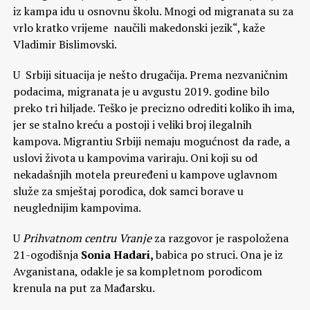
iz kampa idu u osnovnu školu. Mnogi od migranata su za
vrlo kratko vrijeme naučili makedonski jezik“, kaže
Vladimir Bislimovski.
U Srbiji situacija je nešto drugačija. Prema nezvaničnim
podacima, migranata je u avgustu 2019. godine bilo
preko tri hiljade. Teško je precizno odrediti koliko ih ima,
jer se stalno kreću a postoji i veliki broj ilegalnih
kampova. Migrantiu Srbiji nemaju mogućnost da rade, a
uslovi života u kampovima variraju. Oni koji su od
nekadašnjih motela preuređeni u kampove uglavnom
služe za smještaj porodica, dok samci borave u
neuglednijim kampovima.
U
Prihvatnom centru Vranje
za razgovor je raspoložena
21-ogodišnja
Sonia Hadari,
babica po struci. Ona je iz
Avganistana, odakle je sa kompletnom porodicom
krenula na put za Mađarsku.