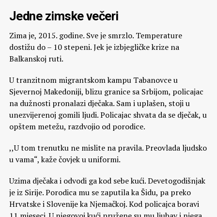
Jedne zimske večeri
Zima je, 2015. godine. Sve je smrzlo. Temperature
dostižu do – 10 stepeni. Jek je izbjegličke krize na
Balkanskoj ruti.
U tranzitnom migrantskom kampu Tabanovce u
Sjevernoj Makedoniji, blizu granice sa Srbijom, policajac
na dužnosti pronalazi dječaka. Sam i uplašen, stoji u
unezvijerenoj gomili ljudi. Policajac shvata da se dječak, u
opštem metežu, razdvojio od porodice.
,,U tom trenutku ne mislite na pravila. Preovlada ljudsko
u vama“, kaže čovjek u uniformi.
Uzima dječaka i odvodi ga kod sebe kući. Devetogodišnjak
je iz Sirije. Porodica mu se zaputila ka Šidu, pa preko
Hrvatske i Slovenije ka Njemačkoj. Kod policajca boravi
11 mjeseci. U njegovoj kući pružene su mu ljubav i njega.