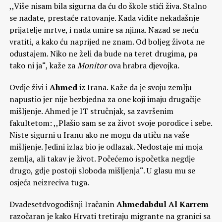
,,Više nisam bila sigurna da ću do škole stići živa. Stalno
se nadate, prestaće ratovanje. Kada vidite nekadašnje
prijatelje mrtve, i nada umire sa njima. Nazad se neću
vratiti, a kako ću naprijed ne znam. Od boljeg života ne
odustajem. Niko ne želi da bude na teret drugima, pa
tako ni ja“, kaže za
Monitor
ova hrabra djevojka.
Ovdje živi i
Ahmed
iz Irana. Kaže da je svoju zemlju
napustio jer nije bezbjedna za one koji imaju drugačije
mišljenje. Ahmed je IT stručnjak, sa završenim
fakultetom: ,,Plašio sam se za život svoje porodice i sebe.
Niste sigurni u Iranu ako ne mogu da utiču na vaše
mišljenje. Jedini izlaz bio je odlazak. Nedostaje mi moja
zemlja, ali takav je život. Počećemo ispočetka negdje
drugo, gdje postoji sloboda mišljenja“. U glasu mu se
osjeća neizreciva tuga.
Dvadesetdvogodišnji Iračanin
Ahmedabdul Al Karrem
razočaran je kako Hrvati tretiraju migrante na granici sa