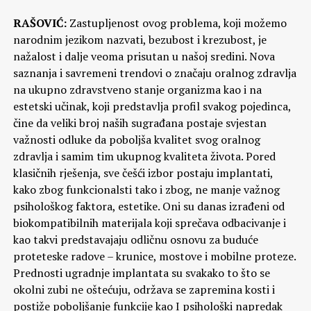
RAŠOVIĆ:
Zastupljenost ovog problema, koji možemo
narodnim jezikom nazvati, bezubost i krezubost, je
nažalost i dalje veoma prisutan u našoj sredini. Nova
saznanja i savremeni trendovi o značaju oralnog zdravlja
na ukupno zdravstveno stanje organizma kao i na
estetski učinak, koji predstavlja profil svakog pojedinca,
čine da veliki broj naših sugrađana postaje svjestan
važnosti odluke da poboljša kvalitet svog oralnog
zdravlja i samim tim ukupnog kvaliteta života. Pored
klasičnih rješenja, sve češći izbor postaju implantati,
kako zbog funkcionalsti tako i zbog, ne manje važnog
psihološkog faktora, estetike. Oni su danas izrađeni od
biokompatibilnih materijala koji sprečava odbacivanje i
kao takvi predstavajaju odličnu osnovu za buduće
proteteske radove – krunice, mostove i mobilne proteze.
Prednosti ugradnje implantata su svakako to što se
okolni zubi ne oštećuju, održava se zapremina kosti i
postiže poboljšanje funkcije kao I psihološki napredak