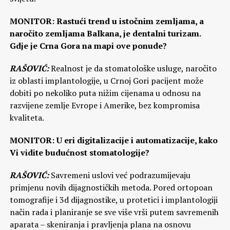
MONITOR: Rastući trend u istočnim zemljama, a
naročito zemljama Balkana, je dentalni turizam.
Gdje je Crna Gora na mapi ove ponude?
RAŠOVIĆ:
Realnost je da stomatološke usluge, naročito
iz oblasti implantologije, u Crnoj Gori pacijent može
dobiti po nekoliko puta nižim cijenama u odnosu na
razvijene zemlje Evrope i Amerike, bez kompromisa
kvaliteta.
MONITOR: U eri digitalizacije i automatizacije, kako
Vi vidite budućnost stomatologije?
RAŠOVIĆ:
Savremeni uslovi već podrazumijevaju
primjenu novih dijagnostičkih metoda. Pored ortopoan
tomografije i 3d dijagnostike, u protetici i implantologiji
način rada i planiranje se sve više vrši putem savremenih
aparata – skeniranja i pravljenja plana na osnovu