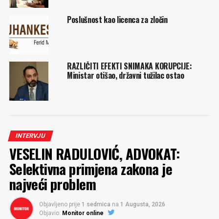
Poslušnost kao licenca za zločin
RAZLIČITI EFEKTI SNIMAKA KORUPCIJE:
Ministar otišao, državni tužilac ostao
INTERVJU
VESELIN RADULOVIĆ, ADVOKAT:
Selektivna primjena zakona je
najveći problem
Objavljeno prije
1 sedmica
na
1 Augusta, 2026
Objavio:
Monitor online