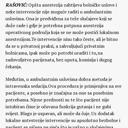
RAŠOVIĆ:
Opšta anestezija zahtijeva bolničke uslove i
neke intervencije nije moguće raditi u ambulantnim
uslovima. Ona je predviđena za teže slučajeve koji se
duže rade i gdje je potrebna potpuna anestezija
operativnog područja koja se ne može postići lokalnom
anestezijom.Te intervencije nisu tako česte, ali je bitno
da se u privatnoj praksi, a zahvaljujući privatnim
bolnicama, ipak može po potrebi uraditi i to,na
zadovoljstvo pacijenata, bez uputa, komisija i dugog
čekanja.
Međutim, u ambulantnim uslovima dobra metoda je
intravenska sedacija.Ova procedura je primjenjiva na sve
pacijente, a posebno je značajna za one sa posebnim
potrebama. Njene prednosti su te što pacijent nije
intubiran čime je očuvana funkcija gutanja i ne gubi
svijest. Blago je uspavan, ali može da čuje. Uz dodatak
lokalne antestezije intervencije su apsolutno bezbolne i
pacijent se ničega ne sjeća što je važno u slučajevima