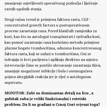
smanjenje osjetljivosti operativnog područja i liječenje
raznih upalnih stanja.
Drugi važan trend je primjena faktora rasta, CGF -
concentrated growth factors u postoperativnom
procesu zarastanja rana. Pored klasičnih zamjenika za
kost, kao što su autologni transplantati i vještačka kost,
kao pomoć zarastanju rana koristimo metodu primjene
plazme bogate trombocitima, odnosno koncentrovanog
faktora rasta, koji se nalazi u trombocitima. Oni se
izdvajaju iz krvi pacijenta i aplikuju direktno na mjesto
intervencije čime se postiže ubrzavanje zarastanja tkiva,
smanjuje mogućnost infekcije i bola i onemogućava
pojava alergijskih reakcija jer je riječ o autolognom
supstratu.
MONITOR: Zubi su dominantan detalj na licu , a
gubitak zuba je veliki funkcionalni i estetski
problem. Da li su građani u Crnoj Gori svjesni toga?