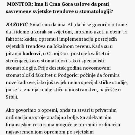
MONITOR: Ima li Crna Gora uslove da prati
savremene svjetske trendove u stomatologiji?
RAŠOVIĆ
:
Smatram da ima. Ali,da bi se govorilo o tome
da li idemo u korak sa svijetom, moramo uzeti u obzir tri
faktora: kadar, opremu i implementaciju postojećih
svjetskih trendova na lokalnom terenu. Kada su u
pitanju
kadrovi,
u Crnoj Gori postoje kvalitetni
stručnjaci, kako stomatolozi tako i specijalisti
stomatologije. Prije desetak godina novosnovani
stomatološki fakultet u Podgorici počinje da formira
nove kadrove, iako još uvijek nema specijalističke studije,
pa se ta znanja i dalje stiču u inostranstvu, najčešće u
Srbiji.
Ako govorimo o opremi, onda tu stvari u privatnim
ordinacijama stoje značajno bolje. Sa adekvatnim
finansijskim resursima moguće je opremiti ordinaciju
najsavremenijom opremom po svjetskim