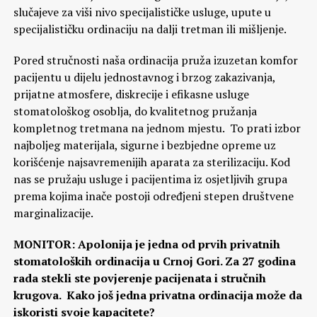
slučajeve za viši nivo specijalističke usluge, upute u
specijalističku ordinaciju na dalji tretman ili mišljenje.
Pored stručnosti naša ordinacija pruža izuzetan komfor
pacijentu u dijelu jednostavnog i brzog zakazivanja,
prijatne atmosfere, diskrecije i efikasne usluge
stomatološkog osoblja, do kvalitetnog pružanja
kompletnog tretmana na jednom mjestu. To prati izbor
najboljeg materijala, sigurne i bezbjedne opreme uz
korišćenje najsavremenijih aparata za sterilizaciju. Kod
nas se pružaju usluge i pacijentima iz osjetljivih grupa
prema kojima inače postoji određjeni stepen društvene
marginalizacije.
MONITOR: Apolonija je jedna od prvih privatnih
stomatoloških ordinacija u Crnoj Gori. Za 27 godina
rada stekli ste povjerenje pacijenata i stručnih
krugova. Kako još jedna privatna ordinacija može da
iskoristi svoje kapacitete?