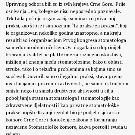
Upravnog odbora bili su iz svih krajeva Crne Gore. Prije
osnivanja UPS, kolege se nisu neposredno poznavale.
Tek tada počinje organizacija seminara u privatnoj
praksi, kao što je i simpozijum “Iz prakse za praksu”, koji
je organizovan nekoliko godina uzastopno, a na kraju
rezultirao i organizacijom Prvog kongresa stomatologa
sa međunarodnim učešćem.Ovi događaji su doprinijeli
kreiranju kvalitetne platforme za razmjenu iskustava,
mišljenja i znanja među stomatolozima, kako u oblasti
struke, tako i o tekućim problemima sa kojima smo se
suočavali. Govorili smo o ilegalnoj praksi, stavu prema
institucijama i pokrenuli aktivnosti, ne samo u stručnom
smislu nego i u smislu društvene aktivnosti u cilju
poboljšanja statusa stomatologa i stomatologije kao
zdravstvene djelatnosti i kao privatne stomatološke
prakse uopšte.Krajnji rezulat bio je podjela Ljekarske
komore Crne Gore i donošenje zakona o formiranju
nezavisne Stomatološke komore, kakva postoji i svuda u
svijetu.