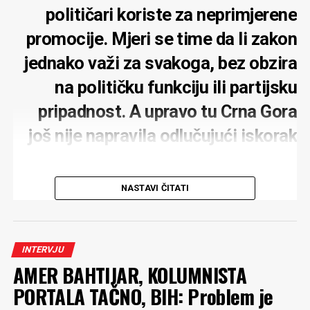
političari koriste za neprimjerene
promocije. Mjeri se time da li zakon
jednako važi za svakoga, bez obzira
na političku funkciju ili partijsku
pripadnost. A upravo tu Crna Gora
još nije napravila odlučujući iskorak
NASTAVI ČITATI
MONITOR:
Zbog gradnje hotelskog kompleksa
kompanije Carine u Baošićima podnijeli ste krivičnu
INTERVJU
prijavu. Što je suština vaše prijave?
AMER BAHTIJAR, KOLUMNISTA
RADULOVIĆ
: Suština prijave prevazilazi ovaj
PORTALA TAČNO, BIH: Problem je
građevinski projekat. Jasno je da su Crnoj Gori potrebne