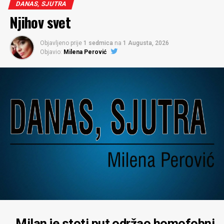
DANAS, SJUTRA
Njihov svet
Objavljeno prije
1 sedmica
na
1 Augusta, 2026
Objavio:
Milena Perović
Milan je stoti put održao homofobni