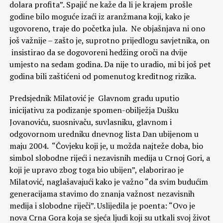
dolara profita”. Spajić ne kaže da li je krajem prošle
godine bilo moguće izaći iz aranžmana koji, kako je
ugovoreno, traje do početka jula. Ne objašnjava ni ono
još važnije – zašto je, suprotno prijedlogu savjetnika, on
insistirao da se dogovoreni hedžing oroči na dvije
umjesto na sedam godina. Da nije to uradio, mi bi još pet
godina bili zaštićeni od pomenutog kreditnog rizika.
Predsjednik Milatović je Glavnom gradu uputio
inicijativu za podizanje spomen-obilježja Dušku
Jovanoviću, suosnivaču, suvlasniku, glavnom i
odgovornom uredniku dnevnog lista Dan ubijenom u
maju 2004. “Čovjeku koji je, u možda najteže doba, bio
simbol slobodne rijeći i nezavisnih medija u Crnoj Gori, a
koji je upravo zbog toga bio ubijen”, elaborirao je
Milatović, naglašavajući kako je važno “da svim budućim
generacijama stavimo do znanja važnost nezavisnih
medija i slobodne riječi”. Uslijedila je poenta: “Ovo je
nova Crna Gora koja se sjeća ljudi koji su utkali svoj život