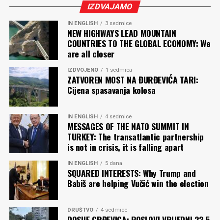
IZDVAJAMO
IN ENGLISH
3 sedmice
NEW HIGHWAYS LEAD MOUNTAIN
COUNTRIES TO THE GLOBAL ECONOMY: We
are all closer
IZDVOJENO
1 sedmica
ZATVOREN MOST NA ĐURĐEVIĆA TARI:
Cijena spasavanja kolosa
IN ENGLISH
4 sedmice
MESSAGES OF THE NATO SUMMIT IN
TURKEY: The transatlantic partnership
is not in crisis, it is falling apart
IN ENGLISH
5 dana
SQUARED INTERESTS: Why Trump and
Babiš are helping Vučić win the election
DRUŠTVO
4 sedmice
DOSIJE GRĐEVICA: POSLOVI VRIJEDNI 23,5