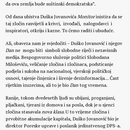
da ova zemlja bude suštinski demokratska”.
Od dana ubistva Duška Jovanovića
Monitor
inistira da se
taj zločin rasvijetli a krivci, izvođači, nalogodavci i
inspiratori, otkriju i kazne. To ćemo raditi i ubuduće.
Ali, obaveza nam je svjedočiti – Duško Jovanović i njegov
Dan
ne mogu biti simboli slobodne riječi i nezavisnih
medija. Bespogovorno služenje politici Slobodana
Miloševiću, veličanje zločina i zločinaca, podsticanje
podjela i sukoba na nacionalnoj, vjerskoji političkoj
osnovi, tajenje činjenica i širenje dezinformacija… Čast
rijetkim izuzecima, ali to je bio
Dan
tog vremena.
Ranije, tokom dvedesetih ljudi su ubijani, proganjani,
pljačkani, tjerani iz domova i sa posla, dok je u sjenci
zločina stasavala
nova klasa
. U to vrijeme zločina i
prvobitne akumulacije kapitala, Duško Jovanović bio je
direktor Poreske uprave i poslanik jedinstvenog DPS-a.