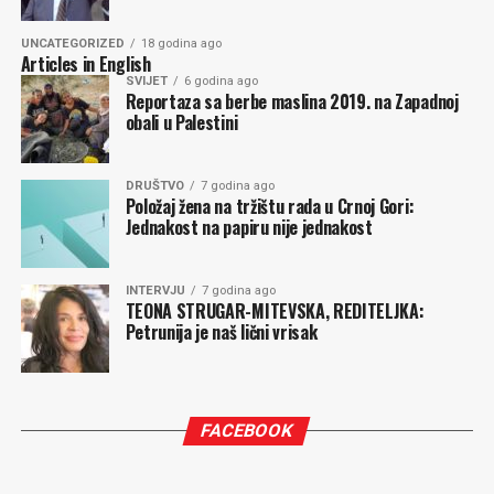
Aktuelna vlast, sve su prilike, isto tako računa da će ih
UNCATEGORIZED
18 godina ago
Articles in English
istorija pamtiti jer su zemlju uveli u EU. To što će ih
SVIJET
6 godina ago
tamo, iz pretežno svojih interesa ugurati Brisel, to ćemo
Reportaza sa berbe maslina 2019. na Zapadnoj
obali u Palestini
morati pamtiti mi.
Milena PEROVIĆ
DRUŠTVO
7 godina ago
Položaj žena na tržištu rada u Crnoj Gori:
Jednakost na papiru nije jednakost
Komentari
INTERVJU
7 godina ago
TEONA STRUGAR-MITEVSKA, REDITELJKA:
Petrunija je naš lični vrisak
FACEBOOK