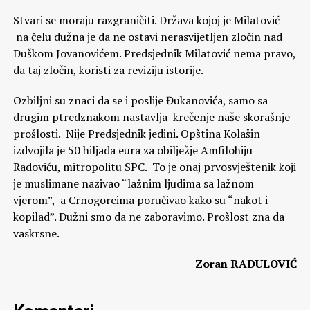
Stvari se moraju razgraničiti. Država kojoj je Milatović
na čelu dužna je da ne ostavi nerasvijetljen zločin nad
Duškom Jovanovićem. Predsjednik Milatović nema pravo,
da taj zločin, koristi za reviziju istorije.
Ozbiljni su znaci da se i poslije Đukanovića, samo sa
drugim ptredznakom nastavlja krečenje naše skorašnje
prošlosti. Nije Predsjednik jedini. Opština Kolašin
izdvojila je 50 hiljada eura za obilježje Amfilohiju
Radoviću, mitropolitu SPC. To je onaj prvosvještenik koji
je muslimane nazivao “lažnim ljudima sa lažnom
vjerom”, a Crnogorcima poručivao kako su “nakot i
kopilad”. Dužni smo da ne zaboravimo. Prošlost zna da
vaskrsne.
Zoran RADULOVIĆ