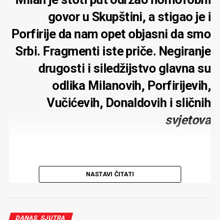
govor u Skupštini, a stigao je i
Porfirije da nam opet objasni da smo
Srbi. Fragmenti iste priče. Negiranje
drugosti i siledžijstvo glavna su
odlika Milanovih, Porfirijevih,
Vučićevih, Donaldovih i sličnih
svjetova
NASTAVI ČITATI
Nakon što je Milan Knežević održao stoti homofobni
govor u Skupštini, ministar policije nasrnuo fizički na
njega dok su se čašćavali sa
bitango
i
lažovu
, stigao je i
Porfirije. Da nam po ko zna koji put objasni da smo svi
DANAS, SJUTRA