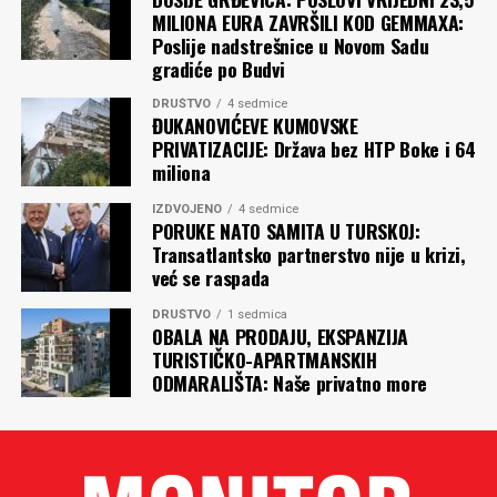
MILIONA EURA ZAVRŠILI KOD GEMMAXA:
Poslije nadstrešnice u Novom Sadu
gradiće po Budvi
DRUŠTVO
4 sedmice
ĐUKANOVIĆEVE KUMOVSKE
PRIVATIZACIJE: Država bez HTP Boke i 64
miliona
IZDVOJENO
4 sedmice
PORUKE NATO SAMITA U TURSKOJ:
Transatlantsko partnerstvo nije u krizi,
već se raspada
DRUŠTVO
1 sedmica
OBALA NA PRODAJU, EKSPANZIJA
TURISTIČKO-APARTMANSKIH
ODMARALIŠTA: Naše privatno more