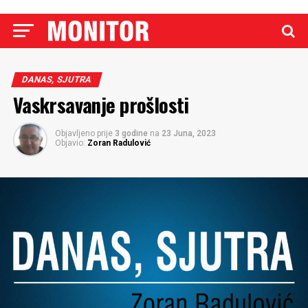
DANAS, SJUTRA
Vaskrsavanje prošlosti
Objavljeno prije
3 godine
na
23 Juna, 2023
Objavio:
Zoran Radulović