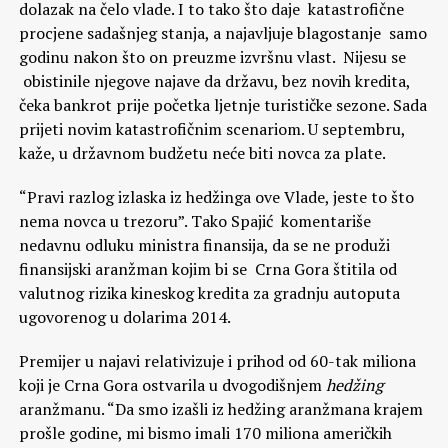
dolazak na čelo vlade. I to tako što daje katastrofične
procjene sadašnjeg stanja, a najavljuje blagostanje samo
godinu nakon što on preuzme izvršnu vlast. Nijesu se
obistinile njegove najave da državu, bez novih kredita,
čeka bankrot prije početka ljetnje turističke sezone. Sada
prijeti novim katastrofičnim scenariom. U septembru,
kaže, u državnom budžetu neće biti novca za plate.
“Pravi razlog izlaska iz hedžinga ove Vlade, jeste to što
nema novca u trezoru”. Tako Spajić komentariše
nedavnu odluku ministra finansija, da se ne produži
finansijski aranžman kojim bi se Crna Gora štitila od
valutnog rizika kineskog kredita za gradnju autoputa
ugovorenog u dolarima 2014.
Premijer u najavi relativizuje i prihod od 60-tak miliona
koji je Crna Gora ostvarila u dvogodišnjem
hedžing
aranžmanu. “Da smo izašli iz hedžing aranžmana krajem
prošle godine, mi bismo imali 170 miliona američkih