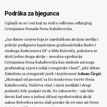
Podrška za bjegunca
Oglasili su se i oni koji su stali u odbranu odbjeglog
Cetinjanina Nenada Nena Kaluđerovića.
„Iza dimne zavjese koja je zajedničkom akcijom medija i
policije podignuta hapšenjem gradonačelnika Budve i
visokoga funkcionera DF-a Mila Božovića, pokušava se
skriti jedna druga akcija – moralna egzekucija
Cetinjanina Nena Kaluđerovića kao simbola mirnoga
građanskog otpora izdaji crnogorske vlasti“, piše dekan
Fakulteta za crnogorski jezik i književnost
Adnan Čirgić
.
„Skrivajući od javnosti za što konkretno terete Nena
Kaluđerovića, Vučićeva vlast i njeni medijski i drugi
podanici žele posijati strah. Ne zaboravite – nije bilo
davno kad smo u jednoj sličnoj egzekutorskoj akciji
nakon Belvedera javno slali poruke da svi smo mi Neno