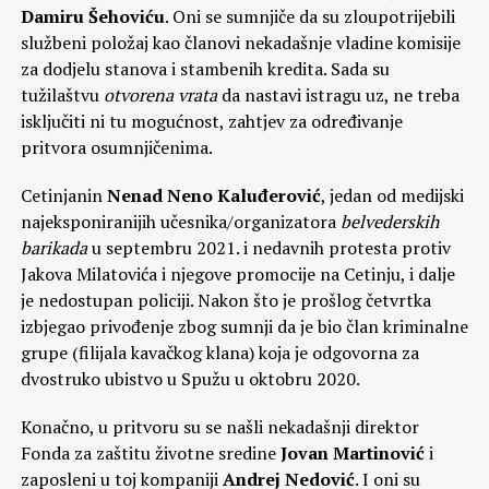
Damiru Šehoviću
. Oni se sumnjiče da su zloupotrijebili
službeni položaj kao članovi nekadašnje vladine komisije
za dodjelu stanova i stambenih kredita. Sada su
tužilaštvu
otvorena vrata
da nastavi istragu uz, ne treba
isključiti ni tu mogućnost, zahtjev za određivanje
pritvora osumnjičenima.
Cetinjanin
Nenad Neno Kaluđerović
, jedan od medijski
najeksponiranijih učesnika/organizatora
belvederskih
barikada
u septembru 2021. i nedavnih protesta protiv
Jakova Milatovića i njegove promocije na Cetinju, i dalje
je nedostupan policiji. Nakon što je prošlog četvrtka
izbjegao privođenje zbog sumnji da je bio član kriminalne
grupe (filijala kavačkog klana) koja je odgovorna za
dvostruko ubistvo u Spužu u oktobru 2020.
Konačno, u pritvoru su se našli nekadašnji direktor
Fonda za zaštitu životne sredine
Jovan Martinović
i
zaposleni u toj kompaniji
Andrej Nedović
. I oni su