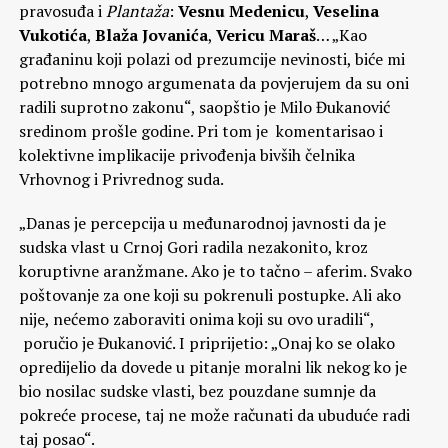
pravosuđa i
Plantaža
:
Vesnu Medenicu
,
Veselina
Vukotića
,
Blaža Jovanića
,
Vericu Maraš
… „Kao
građaninu koji polazi od prezumcije nevinosti, biće mi
potrebno mnogo argumenata da povjerujem da su oni
radili suprotno zakonu“, saopštio je Milo Đukanović
sredinom prošle godine. Pri tom je komentarisao i
kolektivne implikacije privođenja bivših čelnika
Vrhovnog i Privrednog suda.
„Danas je percepcija u međunarodnoj javnosti da je
sudska vlast u Crnoj Gori radila nezakonito, kroz
koruptivne aranžmane. Ako je to tačno – aferim. Svako
poštovanje za one koji su pokrenuli postupke. Ali ako
nije, nećemo zaboraviti onima koji su ovo uradili“,
poručio je Đukanović. I priprijetio: „Onaj ko se olako
opredijelio da dovede u pitanje moralni lik nekog ko je
bio nosilac sudske vlasti, bez pouzdane sumnje da
pokreće procese, taj ne može računati da ubuduće radi
taj posao“.