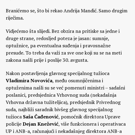
Branićemo se, što bi rekao Andrija Mandić. Samo drugim
riječima.
Vidjećemo šta slijedi. Bez obzira na pritiske sa jedne i
druge strane, redosljed poteza je jasan: sumnje,
optužnice, pa eventualna suđenja i pravosnažne
presude. To treba da važi za sve one koji su se na meti
zakona našli prije i poslije 30. avgusta.
Nakon postavljenja glavnog specijalnog tužioca
Vladimira Novovića
, među osumnjičenima i
optuženima našli su se već pomenuti ministri – sadašni
poslanici, predsjednica Vrhovnog suda (nekadašnja
Vrhovna državna tužiteljica), predsjednik Privrednog
suda, najbliži saradnik bivšeg glavnog specijalnog
tužioca
Saša Čađenović
, pomoćnik direktora Uprave
policije
Dejan Knežević
, više funkcionera i operativaca
UP i ANB-a, računajući i nekadašnjeg direktora ANB-a