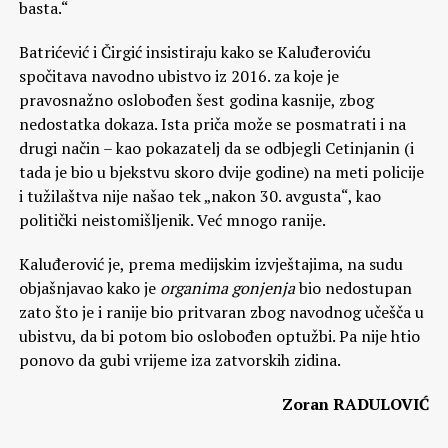
basta.“
Batrićević i Čirgić insistiraju kako se Kaluđeroviću
spočitava navodno ubistvo iz 2016. za koje je
pravosnažno oslobođen šest godina kasnije, zbog
nedostatka dokaza. Ista priča može se posmatrati i na
drugi način – kao pokazatelj da se odbjegli Cetinjanin (i
tada je bio u bjekstvu skoro dvije godine) na meti policije
i tužilaštva nije našao tek „nakon 30. avgusta“, kao
politički neistomišljenik. Već mnogo ranije.
Kaluđerović je, prema medijskim izvještajima, na sudu
objašnjavao kako je
organima gonjenja
bio nedostupan
zato što je i ranije bio pritvaran zbog navodnog učešča u
ubistvu, da bi potom bio oslobođen optužbi. Pa nije htio
ponovo da gubi vrijeme iza zatvorskih zidina.
Zoran RADULOVIĆ