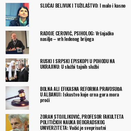
SLUČAJ BELIVUK I TUŽILAŠTVO: I malo i kasno
RADOJE CEROVIĆ, PSIHOLOG: Vršnjačko
nasilje – vrh ledenog brijega
RUSKI I SRPSKI EPISKOPI U POHODU NA
UKRAJINU: U službi tajnih službi
BOLNA ALI EFIKASNA REFORMA PRAVOSUĐA
U ALBANIJI: Iskustvo koje crna gora mora
proći
ZORAN STOJILJKOVIĆ, PROFESOR FAKULTETA
POLITIČKIH NAUKA BEOGRADSKOG
UNIVERZITETA: Vučić je sveprisutni