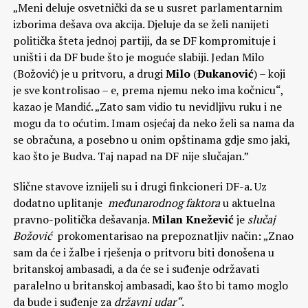
„Meni deluje osvetnički da se u susret parlamentarnim
izborima dešava ova akcija. Djeluje da se želi nanijeti
politička šteta jednoj partiji, da se DF kompromituje i
uništi i da DF bude što je moguće slabiji. Jedan Milo
(Božović) je u pritvoru, a drugi
Milo
(
Đukanović
) – koji
je sve kontrolisao – e, prema njemu neko ima kočnicu“,
kazao je Mandić. „Zato sam vidio tu nevidljivu ruku i ne
mogu da to oćutim. Imam osjećaj da neko želi sa nama da
se obračuna, a posebno u onim opštinama gdje smo jaki,
kao što je Budva. Taj napad na DF nije slučajan.”
Slične stavove iznijeli su i drugi finkcioneri DF-a. Uz
dodatno uplitanje
međunarodnog faktora
u aktuelna
pravno-politička dešavanja.
Milan Knežević
je
slučaj
Božović
prokomentarisao na prepoznatljiv način: „Znao
sam da će i žalbe i rješenja o pritvoru biti donošena u
britanskoj ambasadi, a da će se i suđenje održavati
paralelno u britanskoj ambasadi, kao što bi tamo moglo
da bude i suđenje za
državni udar
“
.