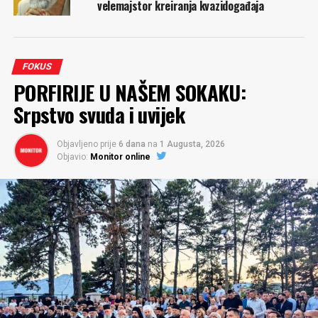
velemajstor kreiranja kvazidogađaja
FOKUS
PORFIRIJE U NAŠEM SOKAKU:
Srpstvo svuda i uvijek
Objavljeno prije
6 dana
na
1 Augusta, 2026
Objavio:
Monitor online