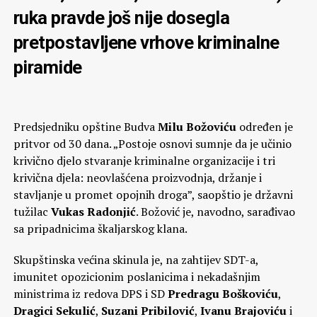
ruka pravde još nije dosegla
pretpostavljene vrhove kriminalne
piramide
Predsjedniku opštine Budva
Milu Božoviću
određen je
pritvor od 30 dana. „Postoje osnovi sumnje da je učinio
krivično djelo stvaranje kriminalne organizacije i tri
krivična djela: neovlašćena proizvodnja, držanje i
stavljanje u promet opojnih droga”, saopštio je državni
tužilac
Vukas Radonjić
. Božović je, navodno, sarađivao
sa pripadnicima škaljarskog klana.
Skupštinska većina skinula je, na zahtijev SDT-a,
imunitet opozicionim poslanicima i nekadašnjim
ministrima iz redova DPS i SD
Predragu Boškoviću
,
Dragici Sekulić
,
Suzani Pribilović
,
Ivanu Brajoviću
i