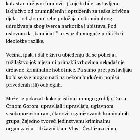
katastar, državni fondovi…) koje bi bile sastavljene
isključivo od osumnjičenih i optuženih za teška krivična
djela – od zloupotrebe položaja do kriminalnog
udruživanja zbog šverca narkotika i ubistava. Pod
uslovom da „kandidati“ prevaziđu moguće političke i
ideološke razlike.
Većina, ipak, i dalje živi u ubjeđenju da se policija i
tužilaštvo još nijesu ni primakli vrhovima nekadašnje
državno-kriminalne hobotnice. Pa samo pretpostavljaju
ko bi se sve mogao naći na nekom budućem popisu
privedenih i(li) odbjeglih.
Može se pokazati kako je istina i mnogo grublja. Da su
Crnom Gorom upravljali i upravljaju, uglavnom
visokopozicionirani, članovi organizovanih kriminalnih
grupa. Zajedno tvoreći jedinstvenu kriminalnu
organizaciju – državni klan. Vlast. Čest izuzecima.