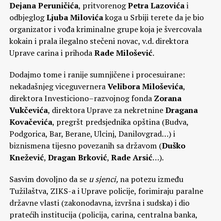
Dejana Peruničića
, pritvorenog
Petra Lazovića
i
odbjeglog
Ljuba Milovića
koga u Srbiji terete da je bio
organizator i vođa kriminalne grupe koja je švercovala
kokain i prala ilegalno stečeni novac, v.d. direktora
Uprave carina i prihoda
Rade Milošević
.
Dodajmo tome i ranije sumnjičene i procesuirane:
nekadašnjeg viceguvernera
Velibora Miloševića
,
direktora Investiciono–razvojnog fonda
Zorana
Vukčevića
, direktora Uprave za nekretnine
Dragana
Kovačevića
, pregršt predsjednika opština (Budva,
Podgorica, Bar, Berane, Ulcinj, Danilovgrad…) i
biznismena tijesno povezanih sa državom (
Duško
Knežević
,
Dragan Brković
,
Rade Arsić
…).
Sasvim dovoljno da se
u sjenci,
na potezu između
Tužilaštva, ZIKS-a i Uprave policije, forimiraju paralne
državne vlasti (zakonodavna, izvršna i sudska) i dio
pratećih institucija (policija, carina, centralna banka,