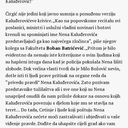
Kaluđerović!“
Čirgić nije jedini koji javno sumnja u ponuđenu verziju
Kaluđerovićeve krivice. „Kao na popovskome recitalu svi
poslanici, ministri i uslužni vladini novinari i botovi
krenuli su spominjati ime Nena Kaluđerovića
predstavljajući ga kao najvećega zločinca“, piše njegov
kolega sa Fakulteta
Boban Batrićević
. „Pritom je bilo
evidentno da nemaju iste kriterijume o svim ljudima koji
su hapšeni istoga dana kad je policija pokušala Nena lišiti
slobode. Dok većina vlasti tvrdi da je Milo Božović nevin,
dotle isti ti ljudi prave pritisak na organe reda da
“privedu pravdi” Nena Kaluđerovića. Zato pozivam
predstavnike tužilaštva ali i sve one koji su Nena
unaprijed osudili da nam prilože dokaze na osnovu kojih
Kaluđerovića povezuju s djelom koje mu se stavlja na
teret… Do tada, Cetinje i ljude koji poštuju Nena
Kaluđerovića nećete moći zastrašivati i ubjeđivati u vaše
viđenje pravde. Dođite da uhapsite cijeli grad ako vam