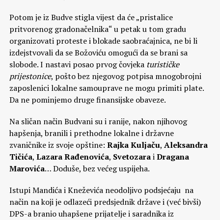
Potom je iz Budve stigla vijest da će „pristalice
pritvorenog gradonačelnika“ u petak u tom gradu
organizovati proteste i blokade saobraćajnica, ne bi li
izdejstvovali da se Božoviću omogući da se brani sa
slobode. I nastavi posao prvog čovjeka
turističke
prijestonice
, pošto bez njegovog potpisa mnogobrojni
zaposlenici lokalne samouprave ne mogu primiti plate.
Da ne pominjemo druge finansijske obaveze.
Na sličan način Budvani su i ranije, nakon njihovog
hapšenja, branili i prethodne lokalne i državne
zvaničnike iz svoje opštine:
Rajka Kuljaču
,
Aleksandra
Tičića
,
Lazara Rađenovića
,
Svetozara
i
Dragana
Marovića
… Doduše, bez većeg uspijeha.
Istupi Mandića i Kneževića neodoljivo podsjećaju na
način na koji je odlazeći predsjednik države i (već bivši)
DPS-a branio uhapšene prijatelje i saradnika iz