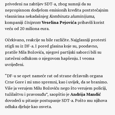
privedeni na zahtijev SDT-a, zbog sumnji da su
nepropisnom dodjelom emisionih kredita poststečajnim
vlasnicima nekadašnjeg
Kombinata aluminijuma
,
kompaniji
Uniprom
Veselina Pejovića
pribavili korist
veću od 20 miliona eura.
Očekivano, reakcije su bile različite. Najglasniji protesti
stigli su iz DF-a. I pored glasina koje su, poodavno,
pratile Mila Božovića, njegovi partijski saborci bili su
zatečeni odlukom o njegovom hapšenju. I veoma
uvrijeđeni.
“DF-u se opet nameće rat od strane državnih organa
Crne Gore i mi smo spremni, kao i uvijek, da se branimo.
Više ja verujem Milu Božoviću nego što verujem policiji,
tužilaštvu i pravosuđu”, saopštio je
Andrija
Mandić
dovodeći u pitanje postupanje SDT-a. Pošto mu njihova
odluka djeluje kao osveta.