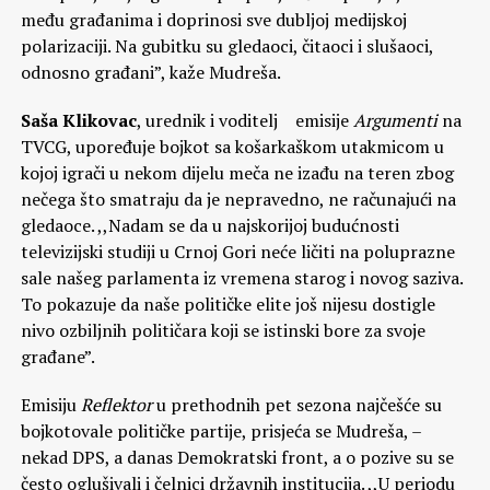
među građanima i doprinosi sve dubljoj medijskoj
polarizaciji. Na gubitku su gledaoci, čitaoci i slušaoci,
odnosno građani”, kaže Mudreša.
Saša Klikovac
, urednik i voditelj emisije
Argumenti
na
TVCG, upoređuje bojkot sa košarkaškom utakmicom u
kojoj igrači u nekom dijelu meča ne izađu na teren zbog
nečega što smatraju da je nepravedno, ne računajući na
gledaoce. ,,Nadam se da u najskorijoj budućnosti
televizijski studiji u Crnoj Gori neće ličiti na poluprazne
sale našeg parlamenta iz vremena starog i novog saziva.
To pokazuje da naše političke elite još nijesu dostigle
nivo ozbiljnih političara koji se istinski bore za svoje
građane”.
Emisiju
Reflektor
u prethodnih pet sezona najčešće su
bojkotovale političke partije, prisjeća se Mudreša, –
nekad DPS, a danas Demokratski front, a o pozive su se
često oglušivali i čelnici državnih institucija. ,,U periodu