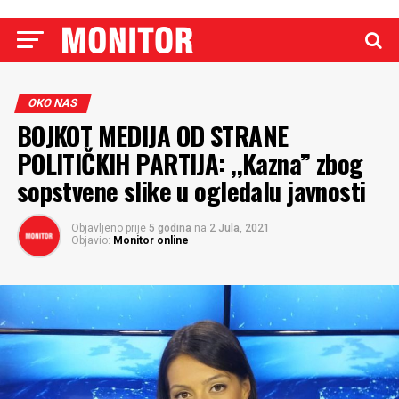
OKO NAS
BOJKOT MEDIJA OD STRANE
POLITIČKIH PARTIJA: ,,Kazna” zbog
sopstvene slike u ogledalu javnosti
Objavljeno prije
5 godina
na
2 Jula, 2021
Objavio:
Monitor online