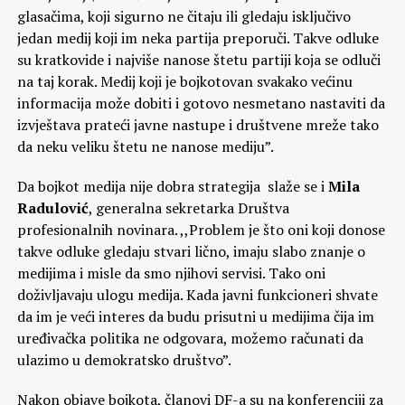
glasačima, koji sigurno ne čitaju ili gledaju isključivo
jedan medij koji im neka partija preporuči. Takve odluke
su kratkovide i najviše nanose štetu partiji koja se odluči
na taj korak. Medij koji je bojkotovan svakako većinu
informacija može dobiti i gotovo nesmetano nastaviti da
izvještava prateći javne nastupe i društvene mreže tako
da neku veliku štetu ne nanose mediju”.
Da bojkot medija nije dobra strategija slaže se i
Mila
Radulović
, generalna sekretarka Društva
profesionalnih novinara. ,,Problem je što oni koji donose
takve odluke gledaju stvari lično, imaju slabo znanje o
medijima i misle da smo njihovi servisi. Tako oni
doživljavaju ulogu medija. Kada javni funkcioneri shvate
da im je veći interes da budu prisutni u medijima čija im
uređivačka politika ne odgovara, možemo računati da
ulazimo u demokratsko društvo”.
Nakon objave bojkota, članovi DF-a su na konferenciji za