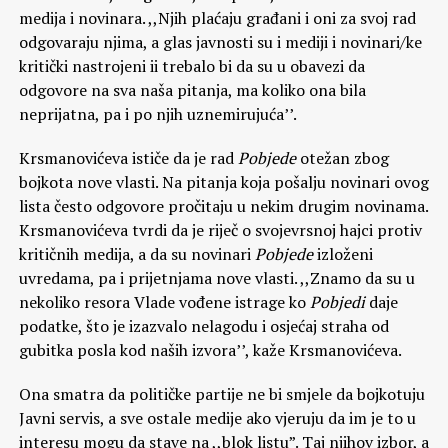
medija i novinara. ,,Njih plaćaju građani i oni za svoj rad
odgovaraju njima, a glas javnosti su i mediji i novinari/ke
kritički nastrojeni ii trebalo bi da su u obavezi da
odgovore na sva naša pitanja, ma koliko ona bila
neprijatna, pa i po njih uznemirujuća’’.
Krsmanovićeva ističe da je rad
Pobjede
otežan zbog
bojkota nove vlasti. Na pitanja koja pošalju novinari ovog
lista često odgovore pročitaju u nekim drugim novinama.
Krsmanovićeva tvrdi da je riječ o svojevrsnoj hajci protiv
kritičnih medija, a da su novinari
Pobjede
izloženi
uvredama, pa i prijetnjama nove vlasti. ,,Znamo da su u
nekoliko resora Vlade vođene istrage ko
Pobjedi
daje
podatke, što je izazvalo nelagodu i osjećaj straha od
gubitka posla kod naših izvora’’, kaže Krsmanovićeva.
Ona smatra da političke partije ne bi smjele da bojkotuju
Javni servis, a sve ostale medije ako vjeruju da im je to u
interesu mogu da stave na ,,blok listu”. Taj njihov izbor, a