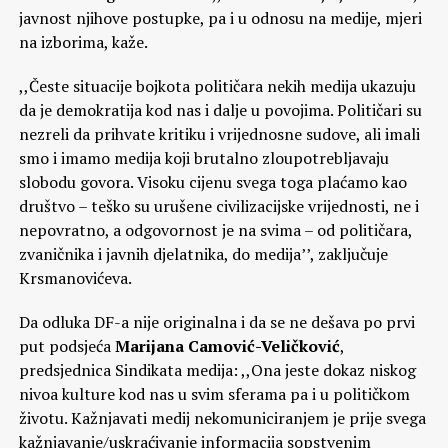
javnost njihove postupke, pa i u odnosu na medije, mjeri
na izborima, kaže.
,,Česte situacije bojkota političara nekih medija ukazuju
da je demokratija kod nas i dalje u povojima. Političari su
nezreli da prihvate kritiku i vrijednosne sudove, ali imali
smo i imamo medija koji brutalno zloupotrebljavaju
slobodu govora. Visoku cijenu svega toga plaćamo kao
društvo – teško su urušene civilizacijske vrijednosti, ne i
nepovratno, a odgovornost je na svima – od političara,
zvaničnika i javnih djelatnika, do medija’’, zaključuje
Krsmanovićeva.
Da odluka DF-a nije originalna i da se ne dešava po prvi
put podsjeća
Marijana Camović-Veličković
,
predsjednica Sindikata medija: ,,Ona jeste dokaz niskog
nivoa kulture kod nas u svim sferama pa i u političkom
životu. Kažnjavati medij nekomuniciranjem je prije svega
kažnjavanje/uskraćivanje informacija sopstvenim