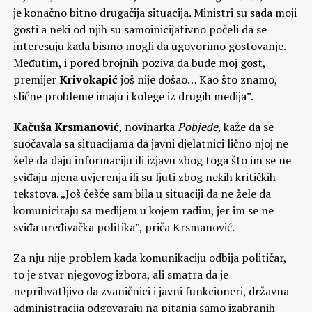
je konačno bitno drugačija situacija. Ministri su sada moji
gosti a neki od njih su samoinicijativno počeli da se
interesuju kada bismo mogli da ugovorimo gostovanje.
Međutim, i pored brojnih poziva da bude moj gost,
premijer
Krivokapić
još nije došao… Kao što znamo,
slične probleme imaju i kolege iz drugih medija”.
Kačuša Krsmanović
, novinarka
Pobjede
, kaže da se
suočavala sa situacijama da javni djelatnici lično njoj ne
žele da daju informaciju ili izjavu zbog toga što im se ne
sviđaju njena uvjerenja ili su ljuti zbog nekih kritičkih
tekstova. „Još češće sam bila u situaciji da ne žele da
komuniciraju sa medijem u kojem radim, jer im se ne
sviđa uređivačka politika”, priča Krsmanović.
Za nju nije problem kada komunikaciju odbija političar,
to je stvar njegovog izbora, ali smatra da je
neprihvatljivo da zvaničnici i javni funkcioneri, državna
administracija odgovaraju na pitanja samo izabranih