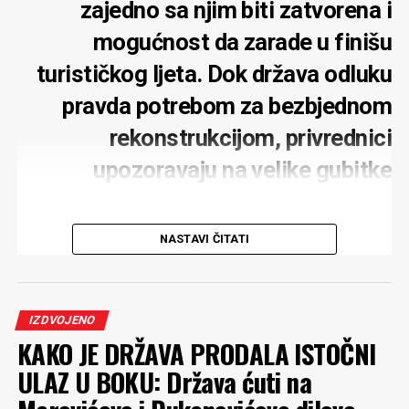
zajedno sa njim biti zatvorena i
mogućnost da zarade u finišu
turističkog ljeta. Dok država odluku
pravda potrebom za bezbjednom
rekonstrukcijom, privrednici
upozoravaju na velike gubitke
NASTAVI ČITATI
Potpuno zatvaranje mosta na Đurđevića Tari zbog
rekonstrukcije moglo bi ozbiljno pogoditi turističku
IZDVOJENO
privredu tog kraja, upozoravaju lokalni privrednici.
KAKO JE DRŽAVA PRODALA ISTOČNI
Posebno strahuju za rafting turizam, koji tokom ljeta
ULAZ U BOKU: Država ćuti na
predstavlja jedan od najvažnijih izvora prihoda. Iako
podržavaju obnovu mosta i ne dovode u pitanje njenu