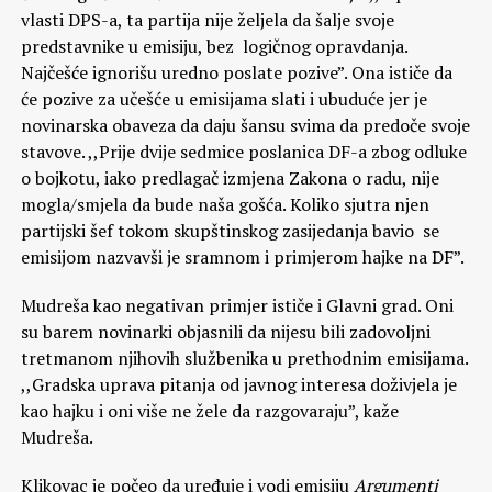
vlasti DPS-a, ta partija nije željela da šalje svoje
predstavnike u emisiju, bez logičnog opravdanja.
Najčešće ignorišu uredno poslate pozive”. Ona ističe da
će pozive za učešće u emisijama slati i ubuduće jer je
novinarska obaveza da daju šansu svima da predoče svoje
stavove. ,,Prije dvije sedmice poslanica DF-a zbog odluke
o bojkotu, iako predlagač izmjena Zakona o radu, nije
mogla/smjela da bude naša gošća. Koliko sjutra njen
partijski šef tokom skupštinskog zasijedanja bavio se
emisijom nazvavši je sramnom i primjerom hajke na DF”.
Mudreša kao negativan primjer ističe i Glavni grad. Oni
su barem novinarki objasnili da nijesu bili zadovoljni
tretmanom njihovih službenika u prethodnim emisijama.
,,Gradska uprava pitanja od javnog interesa doživjela je
kao hajku i oni više ne žele da razgovaraju”, kaže
Mudreša.
Klikovac je počeo da uređuje i vodi emisiju
Argumenti