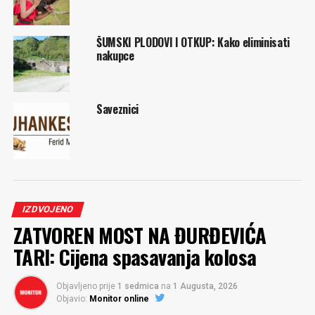
ŠUMSKI PLODOVI I OTKUP: Kako eliminisati
nakupce
Saveznici
IZDVOJENO
ZATVOREN MOST NA ĐURĐEVIĆA
TARI: Cijena spasavanja kolosa
Objavljeno prije
1 sedmica
na
1 Augusta, 2026
Objavio:
Monitor online