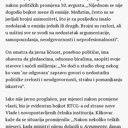
nakon političkih promjena 30. avgusta. ,,Nijednom se nije
dogodio bojkot mene ili emisije. Međutim, često su se
javljali brojni animoziteti, što je za posljedicu imalo
nedolazak u emisiju jednih ili drugih. Brojni su razlozi, ali
u suštini sve se svodi na nedostatak argumentacije,
samopouzdanja, neodgovornosti i neprofesionalnosti”.
On smatra da javna ličnost, posebno političar, ima
obavezu da gledaocima, odnosno biračima, saopšti svoje
stavove i sučeli mišljenja: ,,Ne doći u studio zbog nekog
ko vam ‘ne odgovara’ zapravo govori o nedostatku
političke zrelosti i neodgovornosti, strahu i pomanjkanju
iskustva”.
Iako nije javno proglašen, par mjeseci nakon promjene
vlasti, bio je evidentan bojkot RTCG-a od strane nove
Vlade i novopostavljenih čelnika institucija. Klikovac
kaže da se situacija promijenila: ,,Nakon nekoliko teških
mjeseci, kada ministri nijesu dolazili u
Argumente
, danas