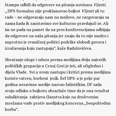
štampu odbili da odgovore na pitanja novinara
Vijesti
.
,,DPS formalno nije proklamovao bojkot
VIjesti
ali to
rade – ne odgovaraju nam na mejlove, ne razgovaraju sa
nama kada ih zaustavimo sve kulturno pravdajući se. Ali
im ne pada na pamet da na pres konferencijama odbijaju
da odgovore na naša pitanja jer znaju da to nije mudro i
suprotno je zvaničnoj politici podrške slobodi govora i
izražavanja koju zastupaju”, kaže Radulovićeva.
Shvatanje uloge i odnos prema medijima dviju najvećih
političkih grupacija u Crnoj Gori je isti, ali očigledno i
dijela Vlade. Svi u svom nastupu i kritici prema medijima
koriste vatren, borbeni jezik. Šef DPS-a je prije par
godina nezavisne medije nazvao fašističkim. DF sada
svoju odluku o bojkotu obrazlaže time da je ona rezultat
osluškivanja zahtjeva članstva koje na društvenim
mrežama vode protiv medijskog koncerna ,,bespoštednu
borbu”.