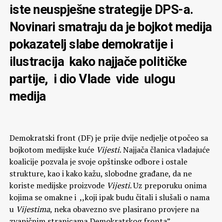
iste neuspješne strategije DPS-a.
Novinari smatraju da je bojkot medija
pokazatelj slabe demokratije i
ilustracija kako najjače političke
partije, i dio Vlade vide ulogu
medija
Demokratski front (DF) je prije dvije nedjelje otpočeo sa
bojkotom medijske kuće
Vijesti
. Najjača članica vladajuće
koalicije pozvala je svoje opštinske odbore i ostale
strukture, kao i kako kažu, slobodne građane, da ne
koriste medijske proizvode
Vijesti
. Uz preporuku onima
kojima se omakne i ,,koji ipak budu čitali i slušali o nama
u
Vijestima
, neka obavezno sve plasirano provjere na
zvaničnim stranicama Demokratskog fronta”.