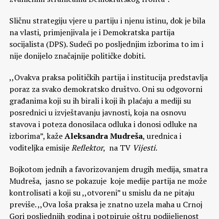
Sličnu strategiju vjere u partiju i njenu istinu, dok je bila
na vlasti, primjenjivala je i Demokratska partija
socijalista (DPS). Sudeći po posljednjim izborima to im i
nije donijelo značajnije političke dobiti.
,,Ovakva praksa političkih partija i institucija predstavlja
poraz za svako demokratsko društvo. Oni su odgovorni
građanima koji su ih birali i koji ih plaćaju a mediji su
posrednici u izvještavanju javnosti, koja na osnovu
stavova i poteza donosilaca odluka i donosi odluke na
izborima”, kaže
Aleksandra Mudreša
, urednica i
voditeljka emisije
Reflektor
, na TV
Vijesti
.
Bojkotom jednih a favorizovanjem drugih medija, smatra
Mudreša, jasno se pokazuje koje medije partija ne može
kontrolisati a koji su ,,otvoreni” u smislu da ne pitaju
previše. ,,Ova loša praksa je znatno uzela maha u Crnoj
Gori posljednjih godina i potpiruje oštru podijeljenost